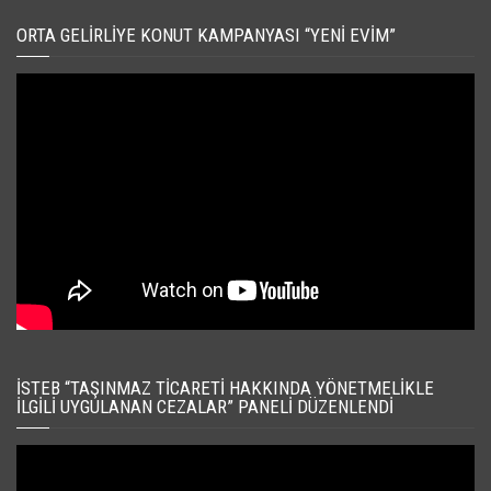
ORTA GELIRLIYE KONUT KAMPANYASI “YENI EVIM”
İSTEB “TAŞINMAZ TICARETI HAKKINDA YÖNETMELIKLE
İLGILI UYGULANAN CEZALAR” PANELI DÜZENLENDI