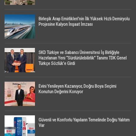
Birleşik Arap Emirlikleri’nin İlk Yüksek Hızlı Demiryolu
Projesine Kalyon İnşaat İmzası
SKD Türkiye ve Sabancı Üniversitesi İş Birliğiyle
Hazırlanan Yeni “Sürdürülebilirlik” Tanımı TDK Genel
Türkçe Sözlük’e Girdi
Evini Yenileyen Kazanıyor, Doğru Boya Seçimi
Konutun Değerini Koruyor
Güvenli ve Konforlu Yapıların Temelinde Doğru Yalıtım
Var