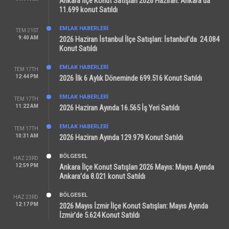
Ankara İlçe Konut Satışları 2026 Haziran: Ankara’da
11.699 konut Satıldı
EMLAK HABERLERI
TEM 21ST
9:40 AM
2026 Haziran İstanbul İlçe Satışları: İstanbul’da 24.084
Konut Satıldı
EMLAK HABERLERI
TEM 17TH
12:44 PM
2026 İlk 6 Aylık Döneminde 699.516 Konut Satıldı
EMLAK HABERLERI
TEM 17TH
11:22 AM
2026 Haziran Ayında 16.565 İş Yeri Satıldı
EMLAK HABERLERI
TEM 17TH
10:31 AM
2026 Haziran Ayında 129.979 Konut Satıldı
BÖLGESEL
HAZ 23RD
12:59 PM
Ankara İlçe Konut Satışları 2026 Mayıs: Mayıs Ayında
Ankara’da 8.021 konut Satıldı
BÖLGESEL
HAZ 23RD
12:17 PM
2026 Mayıs İzmir İlçe Konut Satışları: Mayıs Ayında
İzmir’de 5.624 Konut Satıldı