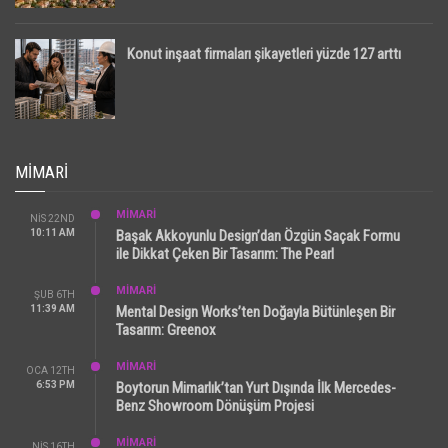
Konut inşaat firmaları şikayetleri yüzde 127 arttı
MIMARI
MİMARİ
NIS 22ND
10:11 AM
Başak Akkoyunlu Design’dan Özgün Saçak Formu
ile Dikkat Çeken Bir Tasarım: The Pearl
MİMARİ
ŞUB 6TH
11:39 AM
Mental Design Works’ten Doğayla Bütünleşen Bir
Tasarım: Greenox
MİMARİ
OCA 12TH
6:53 PM
Boytorun Mimarlık’tan Yurt Dışında İlk Mercedes-
Benz Showroom Dönüşüm Projesi
MİMARİ
NIS 16TH