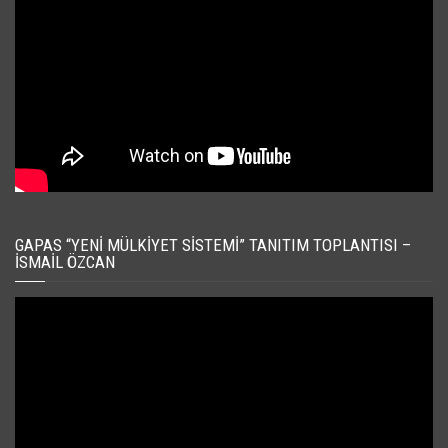
GAPAS “YENI MÜLKIYET SISTEMI” TANITIM TOPLANTISI –
İSMAIL ÖZCAN