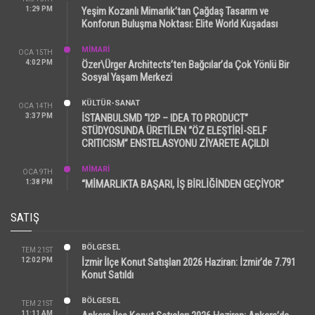
1:29 PM
Yeşim Kozanlı Mimarlık’tan Çağdaş Tasarım ve
Konforun Buluşma Noktası: Elite World Kuşadası
MİMARİ
OCA 15TH
4:02 PM
Özer\Ürger Architects’ten Bağcılar’da Çok Yönlü Bir
Sosyal Yaşam Merkezi
KÜLTÜR-SANAT
OCA 14TH
3:37 PM
İSTANBULSMD “I2P – IDEA TO PRODUCT”
STÜDYOSUNDA ÜRETİLEN “ÖZ ELEŞTİRİ-SELF
CRITICISM” ENSTELASYONU ZİYARETE AÇILDI
MİMARİ
OCA 9TH
1:38 PM
“MİMARLIKTA BAŞARI, İŞ BİRLİĞİNDEN GEÇİYOR”
SATIŞ
BÖLGESEL
TEM 21ST
12:02 PM
İzmir İlçe Konut Satışları 2026 Haziran: İzmir’de 7.791
Konut Satıldı
BÖLGESEL
TEM 21ST
11:11 AM