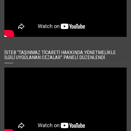
İSTEB “TAŞINMAZ TICARETI HAKKINDA YÖNETMELIKLE
İLGILI UYGULANAN CEZALAR” PANELI DÜZENLENDI