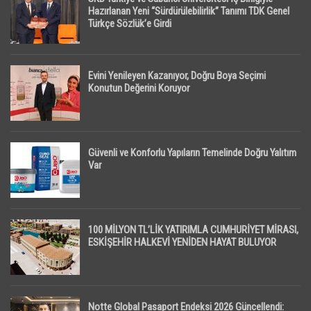
Hazırlanan Yeni “Sürdürülebilirlik” Tanımı TDK Genel
Türkçe Sözlük’e Girdi
Evini Yenileyen Kazanıyor, Doğru Boya Seçimi
Konutun Değerini Koruyor
Güvenli ve Konforlu Yapıların Temelinde Doğru Yalıtım
Var
100 MİLYON TL’LİK YATIRIMLA CUMHURİYET MİRASI,
ESKİŞEHİR HALKEVİ YENİDEN HAYAT BULUYOR
Notte Global Pasaport Endeksi 2026 Güncellendi: