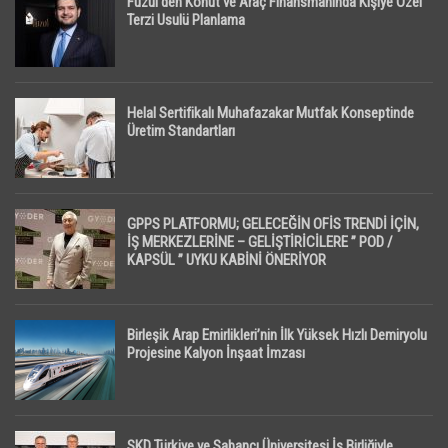
Fuzul’den Konut ve Araç Finansmanında Kişiye Özel
Terzi Usulü Planlama
Helal Sertifikalı Muhafazakar Mutfak Konseptinde
Üretim Standartları
GPPS PLATFORMU; GELECEĞİN OFİS TRENDİ İÇİN,
İŞ MERKEZLERİNE – GELİŞTİRİCİLERE ” POD /
KAPSÜL ” UYKU KABİNİ ÖNERİYOR
Birleşik Arap Emirlikleri’nin İlk Yüksek Hızlı Demiryolu
Projesine Kalyon İnşaat İmzası
SKD Türkiye ve Sabancı Üniversitesi İş Birliğiyle