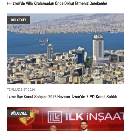
￼İzmir’de Villa Kiralamadan Önce Dikkat Etmeniz Gerekenler
BÖLGESEL
TEMMUZ 21ST, 2026
İzmir İlçe Konut Satışları 2026 Haziran: İzmir’de 7.791 Konut Satıldı
BÖLGESEL