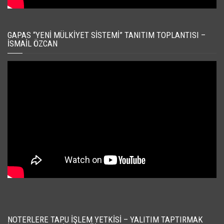
GAPAS “YENI MÜLKIYET SISTEMI” TANITIM TOPLANTISI –
İSMAIL ÖZCAN
NOTERLERE TAPU İŞLEM YETKISI – YALITIM TAPTIRMAK