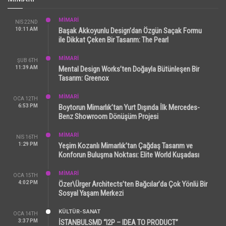
MİMARİ
NIS 22ND
10:11 AM
Başak Akkoyunlu Design’dan Özgün Saçak Formu
ile Dikkat Çeken Bir Tasarım: The Pearl
MİMARİ
ŞUB 6TH
11:39 AM
Mental Design Works’ten Doğayla Bütünleşen Bir
Tasarım: Greenox
MİMARİ
OCA 12TH
6:53 PM
Boytorun Mimarlık’tan Yurt Dışında İlk Mercedes-
Benz Showroom Dönüşüm Projesi
MİMARİ
NIS 16TH
1:29 PM
Yeşim Kozanlı Mimarlık’tan Çağdaş Tasarım ve
Konforun Buluşma Noktası: Elite World Kuşadası
MİMARİ
OCA 15TH
4:02 PM
Özer\Ürger Architects’ten Bağcılar’da Çok Yönlü Bir
Sosyal Yaşam Merkezi
KÜLTÜR-SANAT
OCA 14TH
3:37 PM
İSTANBULSMD “I2P – IDEA TO PRODUCT”