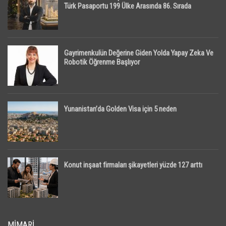
Türk Pasaportu 199 Ülke Arasında 86. Sırada
Gayrimenkulün Değerine Giden Yolda Yapay Zeka Ve
Robotik Öğrenme Başlıyor
Yunanistan’da Golden Visa için 5 neden
Konut inşaat firmaları şikayetleri yüzde 127 arttı
MIMARI