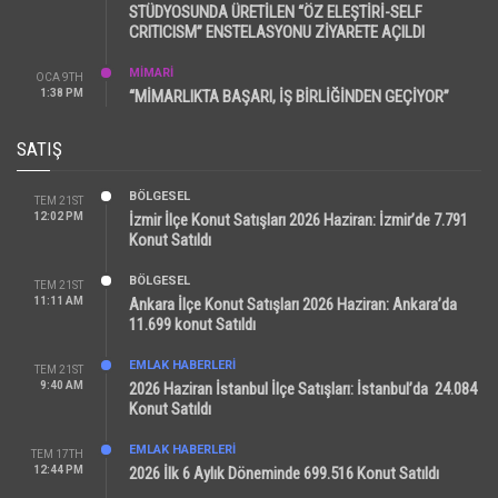
STÜDYOSUNDA ÜRETİLEN “ÖZ ELEŞTİRİ-SELF
CRITICISM” ENSTELASYONU ZİYARETE AÇILDI
MİMARİ
OCA 9TH
1:38 PM
“MİMARLIKTA BAŞARI, İŞ BİRLİĞİNDEN GEÇİYOR”
SATIŞ
BÖLGESEL
TEM 21ST
12:02 PM
İzmir İlçe Konut Satışları 2026 Haziran: İzmir’de 7.791
Konut Satıldı
BÖLGESEL
TEM 21ST
11:11 AM
Ankara İlçe Konut Satışları 2026 Haziran: Ankara’da
11.699 konut Satıldı
EMLAK HABERLERI
TEM 21ST
9:40 AM
2026 Haziran İstanbul İlçe Satışları: İstanbul’da 24.084
Konut Satıldı
EMLAK HABERLERI
TEM 17TH
12:44 PM
2026 İlk 6 Aylık Döneminde 699.516 Konut Satıldı