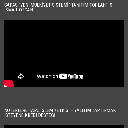
GAPAS “YENI MÜLKIYET SISTEMI” TANITIM TOPLANTISI –
İSMAIL ÖZCAN
NOTERLERE TAPU İŞLEM YETKISI – YALITIM TAPTIRMAK
İSTEYENE KREDI DESTEĞI