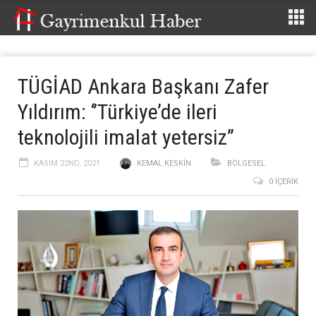
TÜGİAD Ankara Başkanı Zafer
Yıldırım: ‘’Türkiye’de ileri
teknolojili imalat yetersiz’’
KASIM 22ND, 2021
KEMAL KESKIN
BÖLGESEL
0 İÇERIK