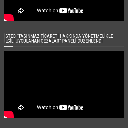
İSTEB “TAŞINMAZ TICARETI HAKKINDA YÖNETMELIKLE
İLGILI UYGULANAN CEZALAR” PANELI DÜZENLENDI