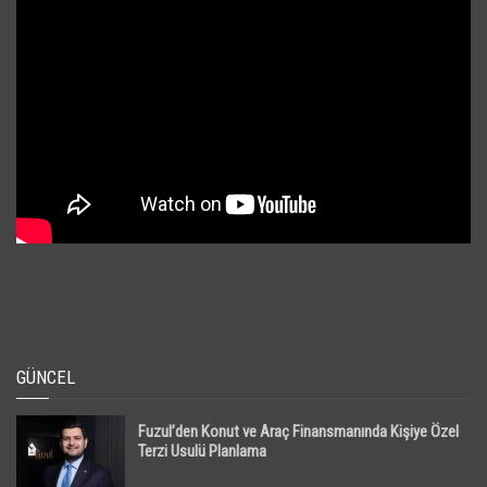
GÜNCEL
Fuzul’den Konut ve Araç Finansmanında Kişiye Özel
Terzi Usulü Planlama