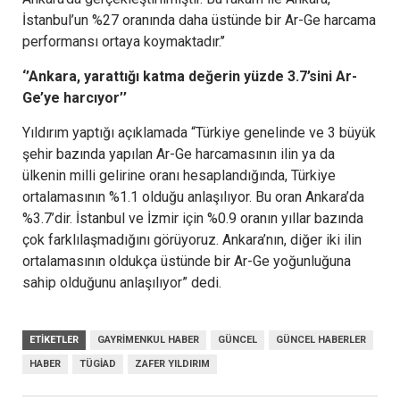
İstanbul’un %27 oranında daha üstünde bir Ar-Ge harcama
performansı ortaya koymaktadır.’’
‘’Ankara, yarattığı katma değerin yüzde 3.7’sini Ar-
Ge’ye harcıyor’’
Yıldırım yaptığı açıklamada “Türkiye genelinde ve 3 büyük
şehir bazında yapılan Ar-Ge harcamasının ilin ya da
ülkenin milli gelirine oranı hesaplandığında, Türkiye
ortalamasının %1.1 olduğu anlaşılıyor. Bu oran Ankara’da
%3.7’dir. İstanbul ve İzmir için %0.9 oranın yıllar bazında
çok farklılaşmadığını
görüyoruz. Ankara’nın, diğer iki ilin
ortalamasının oldukça üstünde bir Ar-Ge yoğunluğuna
sahip olduğunu anlaşılıyor” dedi.
ETIKETLER
GAYRIMENKUL HABER
GÜNCEL
GÜNCEL HABERLER
HABER
TÜGIAD
ZAFER YILDIRIM