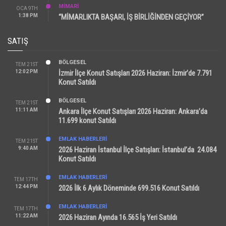
MİMARİ
OCA 9TH
1:38 PM
“MİMARLIKTA BAŞARI, İŞ BİRLİĞİNDEN GEÇİYOR”
SATIŞ
BÖLGESEL
TEM 21ST
12:02 PM
İzmir İlçe Konut Satışları 2026 Haziran: İzmir’de 7.791
Konut Satıldı
BÖLGESEL
TEM 21ST
11:11 AM
Ankara İlçe Konut Satışları 2026 Haziran: Ankara’da
11.699 konut Satıldı
EMLAK HABERLERI
TEM 21ST
9:40 AM
2026 Haziran İstanbul İlçe Satışları: İstanbul’da 24.084
Konut Satıldı
EMLAK HABERLERI
TEM 17TH
12:44 PM
2026 İlk 6 Aylık Döneminde 699.516 Konut Satıldı
EMLAK HABERLERI
TEM 17TH
11:22 AM
2026 Haziran Ayında 16.565 İş Yeri Satıldı