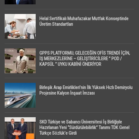
Helal Sertifikalı Muhafazakar Mutfak Konseptinde
Üretim Standartları
GPPS PLATFORMU; GELECEĞİN OFİS TRENDİ İÇİN,
İŞ MERKEZLERİNE – GELİŞTİRİCİLERE ” POD /
KAPSÜL ” UYKU KABİNİ ÖNERİYOR
Birleşik Arap Emirlikleri’nin İlk Yüksek Hızlı Demiryolu
Projesine Kalyon İnşaat İmzası
SKD Türkiye ve Sabancı Üniversitesi İş Birliğiyle
Hazırlanan Yeni “Sürdürülebilirlik” Tanımı TDK Genel
Türkçe Sözlük’e Girdi