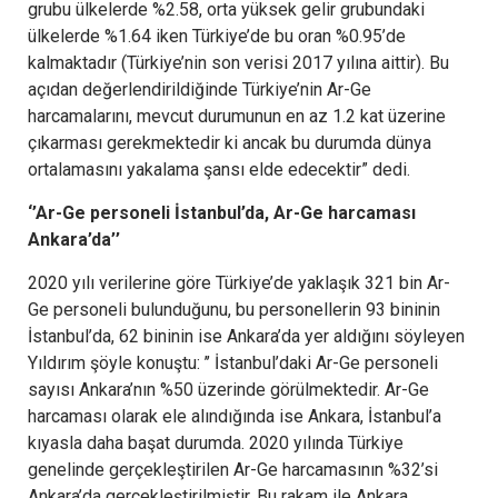
grubu ülkelerde %2.58, orta yüksek gelir grubundaki
ülkelerde %1.64 iken Türkiye’de bu oran %0.95’de
kalmaktadır (Türkiye’nin son verisi 2017 yılına aittir). Bu
açıdan değerlendirildiğinde Türkiye’nin Ar-Ge
harcamalarını, mevcut durumunun en az 1.2 kat üzerine
çıkarması gerekmektedir ki ancak bu durumda dünya
ortalamasını yakalama şansı elde edecektir” dedi.
‘’Ar-Ge personeli İstanbul’da, Ar-Ge harcaması
Ankara’da’’
2020 yılı verilerine göre Türkiye’de yaklaşık 321 bin Ar-
Ge personeli bulunduğunu, bu personellerin 93 bininin
İstanbul’da, 62 bininin ise Ankara’da yer aldığını söyleyen
Yıldırım şöyle konuştu: ’’ İstanbul’daki Ar-Ge personeli
sayısı Ankara’nın %50 üzerinde görülmektedir. Ar-Ge
harcaması olarak ele alındığında ise Ankara, İstanbul’a
kıyasla daha başat durumda. 2020 yılında Türkiye
genelinde gerçekleştirilen Ar-Ge harcamasının %32’si
Ankara’da gerçekleştirilmiştir. Bu rakam ile Ankara,