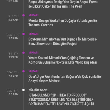
10:11 AM
Başak Akkoyunlu Design’dan Özgün Saçak Formu
ile Dikkat Çeken Bir Tasarım: The Pearl
MİMARİ
ŞUB 6TH
11:39 AM
Mental Design Works’ten Doğayla Bütünleşen Bir
Tasarım: Greenox
MİMARİ
OCA 12TH
6:53 PM
Boytorun Mimarlık’tan Yurt Dışında İlk Mercedes-
Benz Showroom Dönüşüm Projesi
MİMARİ
NIS 16TH
1:29 PM
Yeşim Kozanlı Mimarlık’tan Çağdaş Tasarım ve
Konforun Buluşma Noktası: Elite World Kuşadası
MİMARİ
OCA 15TH
4:02 PM
Özer\Ürger Architects’ten Bağcılar’da Çok Yönlü Bir
Sosyal Yaşam Merkezi
KÜLTÜR-SANAT
OCA 14TH
3:37 PM
İSTANBULSMD “I2P – IDEA TO PRODUCT”
STÜDYOSUNDA ÜRETİLEN “ÖZ ELEŞTİRİ-SELF
CRITICISM” ENSTELASYONU ZİYARETE AÇILDI