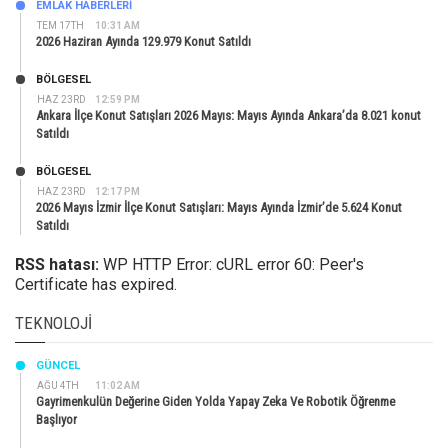
EMLAK HABERLERI
TEM 17TH
10:31 AM
2026 Haziran Ayında 129.979 Konut Satıldı
BÖLGESEL
HAZ 23RD
12:59 PM
Ankara İlçe Konut Satışları 2026 Mayıs: Mayıs Ayında Ankara’da 8.021 konut
Satıldı
BÖLGESEL
HAZ 23RD
12:17 PM
2026 Mayıs İzmir İlçe Konut Satışları: Mayıs Ayında İzmir’de 5.624 Konut
Satıldı
RSS hatası:
WP HTTP Error: cURL error 60: Peer's
Certificate has expired.
TEKNOLOJI
GÜNCEL
AĞU 4TH
11:02 AM
Gayrimenkulün Değerine Giden Yolda Yapay Zeka Ve Robotik Öğrenme
Başlıyor