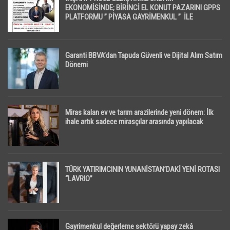
EKONOMİSİNDE; BİRİNCİ EL KONUT PAZARINI GPPS
PLATFORMU ” PİYASA GAYRİMENKUL ” İLE
EKRANLARA TAŞIYACAK
Garanti BBVA’dan Tapuda Güvenli ve Dijital Alım Satım
Dönemi
Miras kalan ev ve tarım arazilerinde yeni dönem: İlk
ihale artık sadece mirasçılar arasında yapılacak
TÜRK YATIRIMCININ YUNANİSTAN’DAKİ YENİ ROTASI
“LAVRIO”
Gayrimenkul değerleme sektörü yapay zekâ