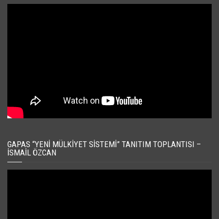
GAPAS “YENI MÜLKIYET SISTEMI” TANITIM TOPLANTISI –
İSMAIL ÖZCAN