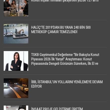
Konut inşaat firmaları şikayetleri yüzde 127 arttı
HALİÇ’TE 2019’DAN BU YANA 240 BİN 500
METREKÜP ÇAMUR TEMİZLENDİ
TSKB Gayrimenkul Değerleme “Bir Bakışta Konut
Piyasası 2026 İlk Yarıyıl” Araştırması: Konut
Piyasasında Dengeli Görünüm Sürerken, İlk El ve
İpotekli Satışlarda Sınırlı Toparlanma Dikkat Çekti
İBB, İSTANBUL’UN YOLLARINI YENİLEMEYE DEVAM
EDİYOR
İNŞAAT PROJE GELİŞTİRME ÜRETİM