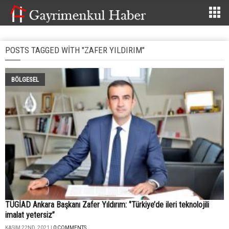
POSTS TAGGED WITH "ZAFER YILDIRIM"
BÖLGESEL
TÜGİAD Ankara Başkanı Zafer Yıldırım: ‘’Türkiye’de ileri teknolojili
imalat yetersiz’’
KASIM 22ND, 2021 |
0 COMMENTS