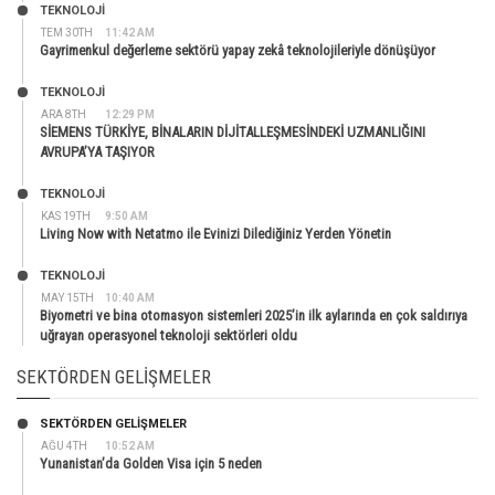
TEKNOLOJİ
TEM 30TH
11:42 AM
Gayrimenkul değerleme sektörü yapay zekâ teknolojileriyle dönüşüyor
TEKNOLOJİ
ARA 8TH
12:29 PM
SİEMENS TÜRKİYE, BİNALARIN DİJİTALLEŞMESİNDEKİ UZMANLIĞINI
AVRUPA’YA TAŞIYOR
TEKNOLOJİ
KAS 19TH
9:50 AM
Living Now with Netatmo ile Evinizi Dilediğiniz Yerden Yönetin
TEKNOLOJİ
MAY 15TH
10:40 AM
Biyometri ve bina otomasyon sistemleri 2025’in ilk aylarında en çok saldırıya
uğrayan operasyonel teknoloji sektörleri oldu
SEKTÖRDEN GELIŞMELER
SEKTÖRDEN GELIŞMELER
AĞU 4TH
10:52 AM
Yunanistan’da Golden Visa için 5 neden