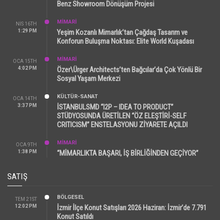
Benz Showroom Dönüşüm Projesi
MİMARİ
NIS 16TH
1:29 PM
Yeşim Kozanlı Mimarlık’tan Çağdaş Tasarım ve
Konforun Buluşma Noktası: Elite World Kuşadası
MİMARİ
OCA 15TH
4:02 PM
Özer\Ürger Architects’ten Bağcılar’da Çok Yönlü Bir
Sosyal Yaşam Merkezi
KÜLTÜR-SANAT
OCA 14TH
3:37 PM
İSTANBULSMD “I2P – IDEA TO PRODUCT”
STÜDYOSUNDA ÜRETİLEN “ÖZ ELEŞTİRİ-SELF
CRITICISM” ENSTELASYONU ZİYARETE AÇILDI
MİMARİ
OCA 9TH
1:38 PM
“MİMARLIKTA BAŞARI, İŞ BİRLİĞİNDEN GEÇİYOR”
SATIŞ
BÖLGESEL
TEM 21ST
12:02 PM
İzmir İlçe Konut Satışları 2026 Haziran: İzmir’de 7.791
Konut Satıldı