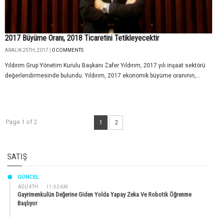
2017 Büyüme Oranı, 2018 Ticaretini Tetikleyecektir
ARALIK 25TH, 2017 |
0 COMMENTS
Yıldırım Grup Yönetim Kurulu Başkanı Zafer Yıldırım, 2017 yılı inşaat sektörü
değerlendirmesinde bulundu. Yıldırım, 2017 ekonomik büyüme oranının,...
Page 1 of 2
1
2
SATIŞ
GÜNCEL
AĞU 4TH
11:02 AM
Gayrimenkulün Değerine Giden Yolda Yapay Zeka Ve Robotik Öğrenme
Başlıyor