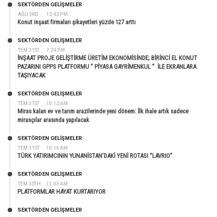
SEKTÖRDEN GELIŞMELER
AĞU 3RD
12:42 PM
Konut inşaat firmaları şikayetleri yüzde 127 arttı
SEKTÖRDEN GELIŞMELER
TEM 31ST
7:24 PM
İNŞAAT PROJE GELİŞTİRME ÜRETİM EKONOMİSİNDE; BİRİNCİ EL KONUT
PAZARINI GPPS PLATFORMU ” PİYASA GAYRİMENKUL ” İLE EKRANLARA
TAŞIYACAK
SEKTÖRDEN GELIŞMELER
TEM 31ST
10:12 AM
Miras kalan ev ve tarım arazilerinde yeni dönem: İlk ihale artık sadece
mirasçılar arasında yapılacak
SEKTÖRDEN GELIŞMELER
TEM 31ST
10:10 AM
TÜRK YATIRIMCININ YUNANİSTAN’DAKİ YENİ ROTASI “LAVRIO”
SEKTÖRDEN GELIŞMELER
TEM 30TH
11:03 AM
PLATFORMLAR HAYAT KURTARIYOR
SEKTÖRDEN GELIŞMELER