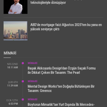
teknolojileriyle dönüşüyor
ABD’de mortgage faizi Ağustos 2025’ten bu yana en
yüksek seviyeye çıktı
MIMARI
MİMARİ
NIS 22ND
10:11 AM
Başak Akkoyunlu Design’dan Özgün Saçak Formu
ile Dikkat Çeken Bir Tasarım: The Pearl
MİMARİ
ŞUB 6TH
11:39 AM
Mental Design Works’ten Doğayla Bütünleşen Bir
Tasarım: Greenox
MİMARİ
OCA 12TH
6:53 PM
Boytorun Mimarlık’tan Yurt Dışında İlk Mercedes-