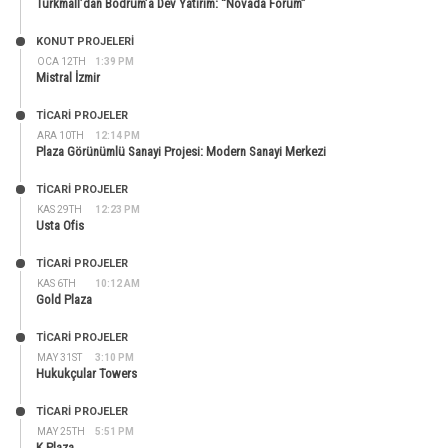
Turkmall’dan Bodrum’a Dev Yatırım: “Novada Forum”
KONUT PROJELERI
OCA 12TH
1:39 PM
Mistral İzmir
TİCARİ PROJELER
ARA 10TH
12:14 PM
Plaza Görünümlü Sanayi Projesi: Modern Sanayi Merkezi
TİCARİ PROJELER
KAS 29TH
12:23 PM
Usta Ofis
TİCARİ PROJELER
KAS 6TH
10:12 AM
Gold Plaza
TİCARİ PROJELER
MAY 31ST
3:10 PM
Hukukçular Towers
TİCARİ PROJELER
MAY 25TH
5:51 PM
K Plaza