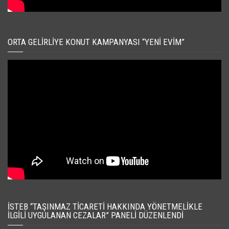
ORTA GELIRLIYE KONUT KAMPANYASI “YENI EVIM”
İSTEB “TAŞINMAZ TICARETI HAKKINDA YÖNETMELIKLE
İLGILI UYGULANAN CEZALAR” PANELI DÜZENLENDI