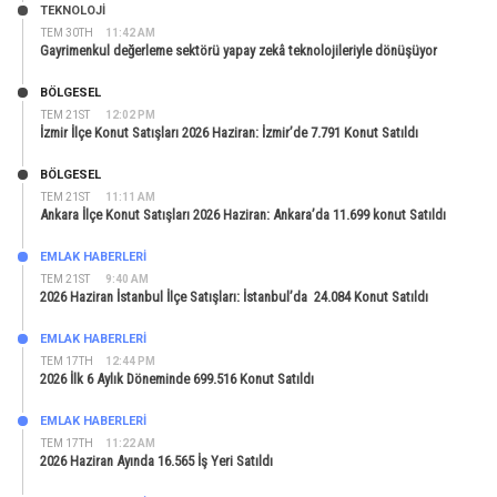
TEKNOLOJİ
TEM 30TH
11:42 AM
Gayrimenkul değerleme sektörü yapay zekâ teknolojileriyle dönüşüyor
BÖLGESEL
TEM 21ST
12:02 PM
İzmir İlçe Konut Satışları 2026 Haziran: İzmir’de 7.791 Konut Satıldı
BÖLGESEL
TEM 21ST
11:11 AM
Ankara İlçe Konut Satışları 2026 Haziran: Ankara’da 11.699 konut Satıldı
EMLAK HABERLERI
TEM 21ST
9:40 AM
2026 Haziran İstanbul İlçe Satışları: İstanbul’da 24.084 Konut Satıldı
EMLAK HABERLERI
TEM 17TH
12:44 PM
2026 İlk 6 Aylık Döneminde 699.516 Konut Satıldı
EMLAK HABERLERI
TEM 17TH
11:22 AM
2026 Haziran Ayında 16.565 İş Yeri Satıldı