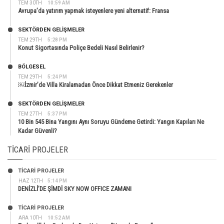
TEM 30TH
10:59 AM
Avrupa’da yatırım yapmak isteyenlere yeni alternatif: Fransa
SEKTÖRDEN GELIŞMELER
TEM 29TH
5:28 PM
Konut Sigortasında Poliçe Bedeli Nasıl Belirlenir?
BÖLGESEL
TEM 29TH
5:24 PM
￼İzmir’de Villa Kiralamadan Önce Dikkat Etmeniz Gerekenler
SEKTÖRDEN GELIŞMELER
TEM 27TH
5:37 PM
10 Bin 545 Bina Yangını Aynı Soruyu Gündeme Getirdi: Yangın Kapıları Ne
Kadar Güvenli?
TICARI PROJELER
TİCARİ PROJELER
HAZ 12TH
5:14 PM
DENİZLİ’DE ŞİMDİ SKY NOW OFFICE ZAMANI
TİCARİ PROJELER
ARA 10TH
10:52 AM