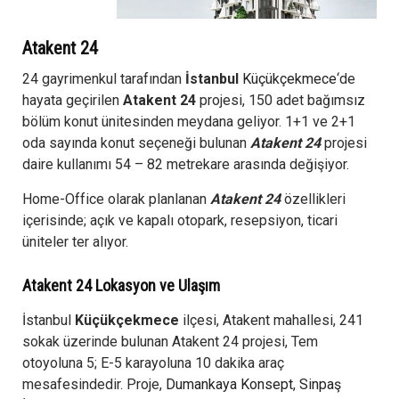
Atakent 24
24 gayrimenkul tarafından
İstanbul
Küçükçekmece
‘de
hayata geçirilen
Atakent 24
projesi, 150 adet bağımsız
bölüm konut ünitesinden meydana geliyor. 1+1 ve 2+1
oda sayında konut seçeneği bulunan
Atakent 24
projesi
daire kullanımı 54 – 82 metrekare arasında değişiyor.
Home-Office olarak planlanan
Atakent 24
özellikleri
içerisinde; açık ve kapalı otopark, resepsiyon, ticari
üniteler ter alıyor.
Atakent 24 Lokasyon ve Ulaşım
İstanbul
Küçükçekmece
ilçesi, Atakent mahallesi, 241
sokak üzerinde bulunan Atakent 24 projesi, Tem
otoyoluna 5; E-5 karayoluna 10 dakika araç
mesafesindedir. Proje,
Dumankaya Konsept
,
Sinpaş