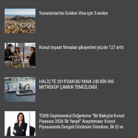
Yunanistan’da Golden Visa için 5 neden
Konut inşaat firmaları şikayetleri yüzde 127 arttı
HALİÇ’TE 2019’DAN BU YANA 240 BİN 500
METREKÜP ÇAMUR TEMİZLENDİ
TSKB Gayrimenkul Değerleme “Bir Bakışta Konut
Piyasası 2026 İlk Yarıyıl” Araştırması: Konut
Piyasasında Dengeli Görünüm Sürerken, İlk El ve
İpotekli Satışlarda Sınırlı Toparlanma Dikkat Çekti