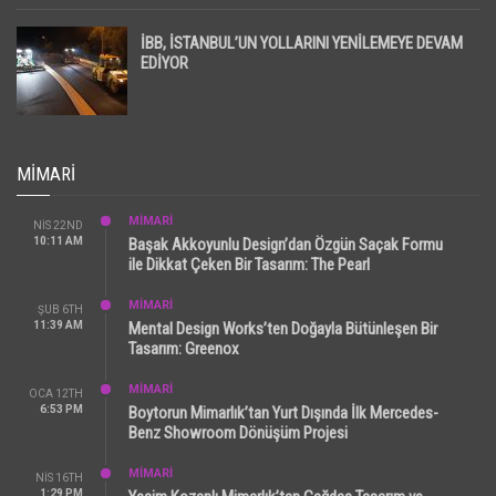
İBB, İSTANBUL’UN YOLLARINI YENİLEMEYE DEVAM
EDİYOR
MIMARI
MİMARİ
NIS 22ND
10:11 AM
Başak Akkoyunlu Design’dan Özgün Saçak Formu
ile Dikkat Çeken Bir Tasarım: The Pearl
MİMARİ
ŞUB 6TH
11:39 AM
Mental Design Works’ten Doğayla Bütünleşen Bir
Tasarım: Greenox
MİMARİ
OCA 12TH
6:53 PM
Boytorun Mimarlık’tan Yurt Dışında İlk Mercedes-
Benz Showroom Dönüşüm Projesi
MİMARİ
NIS 16TH
1:29 PM