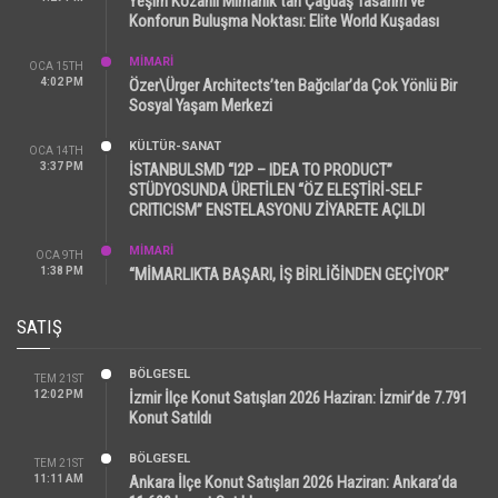
Yeşim Kozanlı Mimarlık’tan Çağdaş Tasarım ve
Konforun Buluşma Noktası: Elite World Kuşadası
MİMARİ
OCA 15TH
4:02 PM
Özer\Ürger Architects’ten Bağcılar’da Çok Yönlü Bir
Sosyal Yaşam Merkezi
KÜLTÜR-SANAT
OCA 14TH
3:37 PM
İSTANBULSMD “I2P – IDEA TO PRODUCT”
STÜDYOSUNDA ÜRETİLEN “ÖZ ELEŞTİRİ-SELF
CRITICISM” ENSTELASYONU ZİYARETE AÇILDI
MİMARİ
OCA 9TH
1:38 PM
“MİMARLIKTA BAŞARI, İŞ BİRLİĞİNDEN GEÇİYOR”
SATIŞ
BÖLGESEL
TEM 21ST
12:02 PM
İzmir İlçe Konut Satışları 2026 Haziran: İzmir’de 7.791
Konut Satıldı
BÖLGESEL
TEM 21ST
11:11 AM
Ankara İlçe Konut Satışları 2026 Haziran: Ankara’da