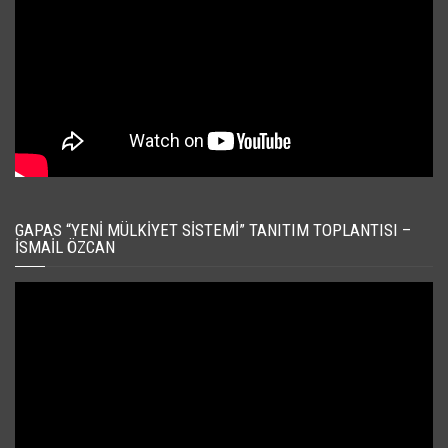
GAPAS “YENI MÜLKIYET SISTEMI” TANITIM TOPLANTISI –
İSMAIL ÖZCAN