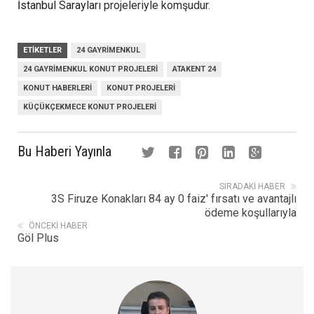
İstanbul Sarayları
projeleriyle komşudur.
ETIKETLER
24 GAYRIMENKUL
24 GAYRIMENKUL KONUT PROJELERI
ATAKENT 24
KONUT HABERLERI
KONUT PROJELERI
KÜÇÜKÇEKMECE KONUT PROJELERI
Bu Haberi Yayınla
SIRADAKI HABER
3S Firuze Konakları 84 ay 0 faiz' fırsatı ve avantajlı
ödeme koşullarıyla
ÖNCEKI HABER
Göl Plus