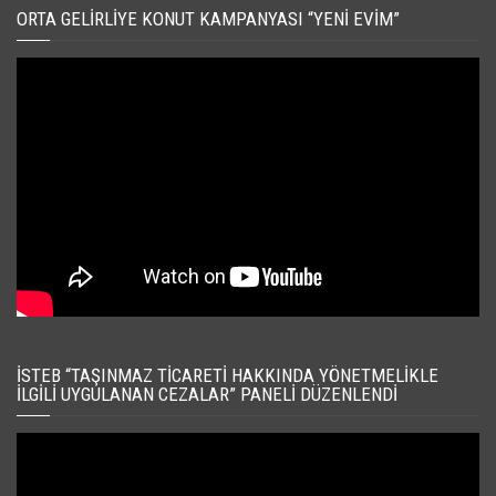
ORTA GELIRLIYE KONUT KAMPANYASI “YENI EVIM”
İSTEB “TAŞINMAZ TICARETI HAKKINDA YÖNETMELIKLE
İLGILI UYGULANAN CEZALAR” PANELI DÜZENLENDI