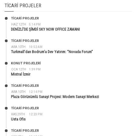
TICARI PROJELER
TİCARİ PROJELER
HAZ 12TH
5:14 PM
DENİZLİ’DE ŞİMDİ SKY NOW OFFICE ZAMANI
TİCARİ PROJELER
ARA 10TH
10:52 AM
Turkmall’dan Bodrum’a Dev Yatırım: “Novada Forum”
KONUT PROJELERI
OCA 12TH
1:39 PM
Mistral İzmir
TİCARİ PROJELER
ARA 10TH
12:14 PM
Plaza Görünümlü Sanayi Projesi: Modern Sanayi Merkezi
TİCARİ PROJELER
KAS 29TH
12:23 PM
Usta Ofis
TİCARİ PROJELER