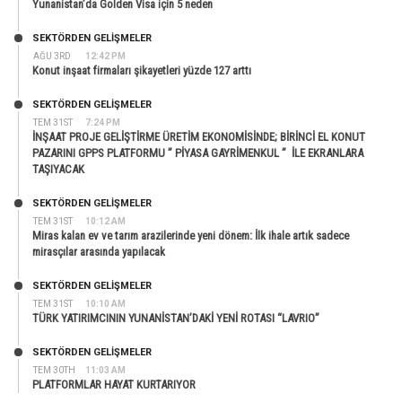
Yunanistan’da Golden Visa için 5 neden
SEKTÖRDEN GELIŞMELER
AĞU 3RD
12:42 PM
Konut inşaat firmaları şikayetleri yüzde 127 arttı
SEKTÖRDEN GELIŞMELER
TEM 31ST
7:24 PM
İNŞAAT PROJE GELİŞTİRME ÜRETİM EKONOMİSİNDE; BİRİNCİ EL KONUT
PAZARINI GPPS PLATFORMU ” PİYASA GAYRİMENKUL ” İLE EKRANLARA
TAŞIYACAK
SEKTÖRDEN GELIŞMELER
TEM 31ST
10:12 AM
Miras kalan ev ve tarım arazilerinde yeni dönem: İlk ihale artık sadece
mirasçılar arasında yapılacak
SEKTÖRDEN GELIŞMELER
TEM 31ST
10:10 AM
TÜRK YATIRIMCININ YUNANİSTAN’DAKİ YENİ ROTASI “LAVRIO”
SEKTÖRDEN GELIŞMELER
TEM 30TH
11:03 AM
PLATFORMLAR HAYAT KURTARIYOR