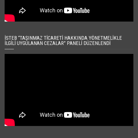
İSTEB “TAŞINMAZ TICARETI HAKKINDA YÖNETMELIKLE
İLGILI UYGULANAN CEZALAR” PANELI DÜZENLENDI