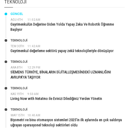
TEKNOLOJI
GÜNCEL
AĞU 4TH
11:02 AM
Gayrimenkulün Değerine Giden Yolda Yapay Zeka Ve Robotik Öğrenme
Başlıyor
TEKNOLOJİ
TEM 30TH
11:42 AM
Gayrimenkul değerleme sektörü yapay zekâ teknolojileriyle dönüşüyor
TEKNOLOJİ
ARA 8TH
12:29 PM
SİEMENS TÜRKİYE, BİNALARIN DİJİTALLEŞMESİNDEKİ UZMANLIĞINI
AVRUPA’YA TAŞIYOR
TEKNOLOJİ
KAS 19TH
9:50 AM
Living Now with Netatmo ile Evinizi Dilediğiniz Yerden Yönetin
TEKNOLOJİ
MAY 15TH
10:40 AM
Biyometri ve bina otomasyon sistemleri 2025’in ilk aylarında en çok saldırıya
uğrayan operasyonel teknoloji sektörleri oldu