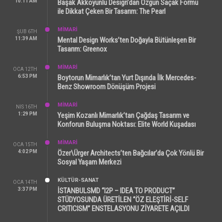
10:11 AM
Başak Akkoyunlu Design’dan Özgün Saçak Formu
ile Dikkat Çeken Bir Tasarım: The Pearl
MİMARİ
ŞUB 6TH
11:39 AM
Mental Design Works’ten Doğayla Bütünleşen Bir
Tasarım: Greenox
MİMARİ
OCA 12TH
6:53 PM
Boytorun Mimarlık’tan Yurt Dışında İlk Mercedes-
Benz Showroom Dönüşüm Projesi
MİMARİ
NIS 16TH
1:29 PM
Yeşim Kozanlı Mimarlık’tan Çağdaş Tasarım ve
Konforun Buluşma Noktası: Elite World Kuşadası
MİMARİ
OCA 15TH
4:02 PM
Özer\Ürger Architects’ten Bağcılar’da Çok Yönlü Bir
Sosyal Yaşam Merkezi
KÜLTÜR-SANAT
OCA 14TH
3:37 PM
İSTANBULSMD “I2P – IDEA TO PRODUCT”
STÜDYOSUNDA ÜRETİLEN “ÖZ ELEŞTİRİ-SELF
CRITICISM” ENSTELASYONU ZİYARETE AÇILDI