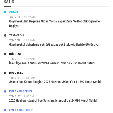
SATIŞ
GÜNCEL
AĞU 4TH
11:02 AM
Gayrimenkulün Değerine Giden Yolda Yapay Zeka Ve Robotik Öğrenme
Başlıyor
TEKNOLOJİ
TEM 30TH
11:42 AM
Gayrimenkul değerleme sektörü yapay zekâ teknolojileriyle dönüşüyor
BÖLGESEL
TEM 21ST
12:02 PM
İzmir İlçe Konut Satışları 2026 Haziran: İzmir’de 7.791 Konut Satıldı
BÖLGESEL
TEM 21ST
11:11 AM
Ankara İlçe Konut Satışları 2026 Haziran: Ankara’da 11.699 konut Satıldı
EMLAK HABERLERI
TEM 21ST
9:40 AM
2026 Haziran İstanbul İlçe Satışları: İstanbul’da 24.084 Konut Satıldı
EMLAK HABERLERI