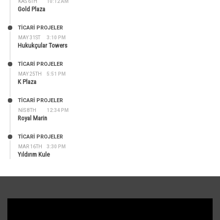
KAS 6TH
10:12 AM
Gold Plaza
TİCARİ PROJELER
MAY 31ST
3:10 PM
Hukukçular Towers
TİCARİ PROJELER
MAY 25TH
5:51 PM
K Plaza
TİCARİ PROJELER
NIS 8TH
12:34 PM
Royal Marin
TİCARİ PROJELER
MAR 16TH
3:30 PM
Yıldırım Kule