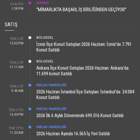
MİMARİ
OCA 9TH
1:38 PM
“MİMARLIKTA BAŞARI, İŞ BİRLİĞİNDEN GEÇİYOR”
SATIŞ
BÖLGESEL
TEM 21ST
12:02 PM
İzmir İlçe Konut Satışları 2026 Haziran: İzmir’de 7.791
Konut Satıldı
BÖLGESEL
TEM 21ST
11:11 AM
Ankara İlçe Konut Satışları 2026 Haziran: Ankara’da
11.699 konut Satıldı
EMLAK HABERLERI
TEM 21ST
9:40 AM
2026 Haziran İstanbul İlçe Satışları: İstanbul’da 24.084
Konut Satıldı
EMLAK HABERLERI
TEM 17TH
12:44 PM
2026 İlk 6 Aylık Döneminde 699.516 Konut Satıldı
EMLAK HABERLERI
TEM 17TH
11:22 AM
2026 Haziran Ayında 16.565 İş Yeri Satıldı