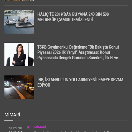
HALİÇ’TE 2019’DAN BU YANA 240 BİN 500
METREKÜP ÇAMUR TEMİZLENDİ
TSKB Gayrimenkul Değerleme “Bir Bakışta Konut
Piyasası 2026 İlk Yarıyıl” Araştırması: Konut
Piyasasında Dengeli Görünüm Sürerken, İlk El ve
İpotekli Satışlarda Sınırlı Toparlanma Dikkat Çekti
İBB, İSTANBUL’UN YOLLARINI YENİLEMEYE DEVAM
EDİYOR
MIMARI
MİMARİ
NIS 22ND