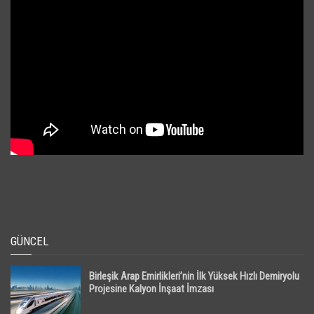
GÜNCEL
Birleşik Arap Emirlikleri’nin İlk Yüksek Hızlı Demiryolu
Projesine Kalyon İnşaat İmzası