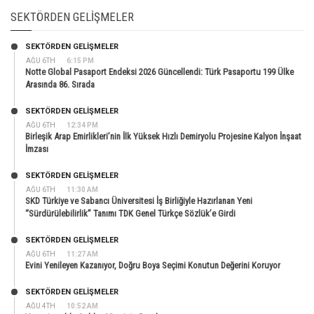
SEKTÖRDEN GELIŞMELER
SEKTÖRDEN GELIŞMELER
AĞU 6TH
6:15 PM
Notte Global Pasaport Endeksi 2026 Güncellendi: Türk Pasaportu 199 Ülke
Arasında 86. Sırada
SEKTÖRDEN GELIŞMELER
AĞU 6TH
12:34 PM
Birleşik Arap Emirlikleri’nin İlk Yüksek Hızlı Demiryolu Projesine Kalyon İnşaat
İmzası
SEKTÖRDEN GELIŞMELER
AĞU 6TH
11:30 AM
SKD Türkiye ve Sabancı Üniversitesi İş Birliğiyle Hazırlanan Yeni
“Sürdürülebilirlik” Tanımı TDK Genel Türkçe Sözlük’e Girdi
SEKTÖRDEN GELIŞMELER
AĞU 6TH
11:27 AM
Evini Yenileyen Kazanıyor, Doğru Boya Seçimi Konutun Değerini Koruyor
SEKTÖRDEN GELIŞMELER
AĞU 4TH
10:52 AM