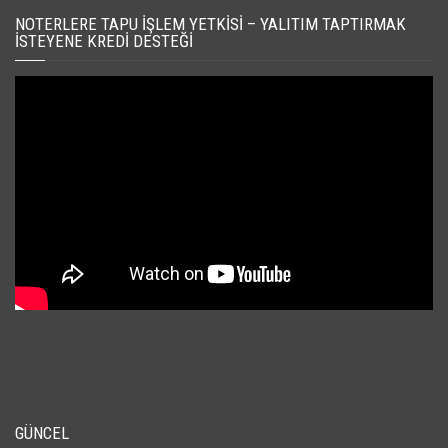
NOTERLERE TAPU İŞLEM YETKISI – YALITIM TAPTIRMAK
İSTEYENE KREDI DESTEĞI
GÜNCEL