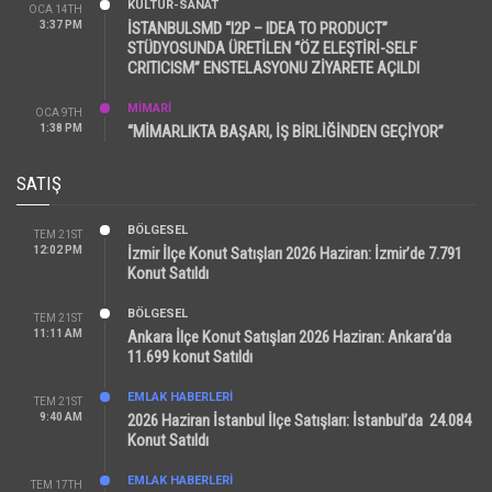
KÜLTÜR-SANAT
OCA 14TH
3:37 PM
İSTANBULSMD “I2P – IDEA TO PRODUCT”
STÜDYOSUNDA ÜRETİLEN “ÖZ ELEŞTİRİ-SELF
CRITICISM” ENSTELASYONU ZİYARETE AÇILDI
MİMARİ
OCA 9TH
1:38 PM
“MİMARLIKTA BAŞARI, İŞ BİRLİĞİNDEN GEÇİYOR”
SATIŞ
BÖLGESEL
TEM 21ST
12:02 PM
İzmir İlçe Konut Satışları 2026 Haziran: İzmir’de 7.791
Konut Satıldı
BÖLGESEL
TEM 21ST
11:11 AM
Ankara İlçe Konut Satışları 2026 Haziran: Ankara’da
11.699 konut Satıldı
EMLAK HABERLERI
TEM 21ST
9:40 AM
2026 Haziran İstanbul İlçe Satışları: İstanbul’da 24.084
Konut Satıldı
EMLAK HABERLERI
TEM 17TH