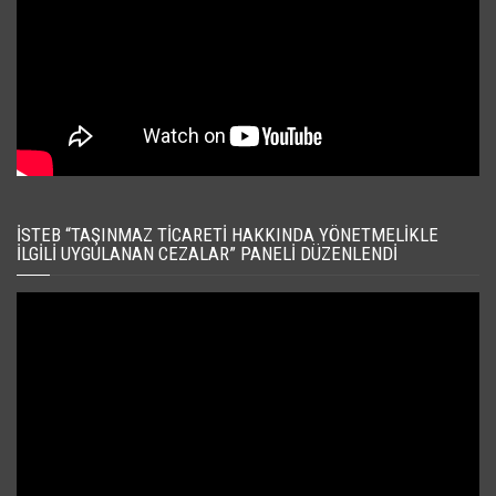
İSTEB “TAŞINMAZ TICARETI HAKKINDA YÖNETMELIKLE
İLGILI UYGULANAN CEZALAR” PANELI DÜZENLENDI