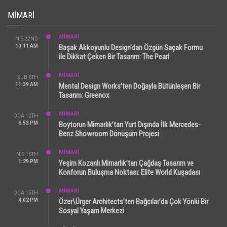
MIMARI
MİMARİ
NIS 22ND
10:11 AM
Başak Akkoyunlu Design’dan Özgün Saçak Formu
ile Dikkat Çeken Bir Tasarım: The Pearl
MİMARİ
ŞUB 6TH
11:39 AM
Mental Design Works’ten Doğayla Bütünleşen Bir
Tasarım: Greenox
MİMARİ
OCA 12TH
6:53 PM
Boytorun Mimarlık’tan Yurt Dışında İlk Mercedes-
Benz Showroom Dönüşüm Projesi
MİMARİ
NIS 16TH
1:29 PM
Yeşim Kozanlı Mimarlık’tan Çağdaş Tasarım ve
Konforun Buluşma Noktası: Elite World Kuşadası
MİMARİ
OCA 15TH
4:02 PM
Özer\Ürger Architects’ten Bağcılar’da Çok Yönlü Bir
Sosyal Yaşam Merkezi