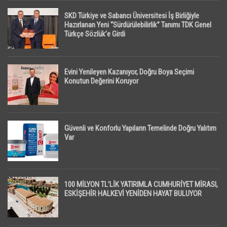
SKD Türkiye ve Sabancı Üniversitesi İş Birliğiyle
Hazırlanan Yeni “Sürdürülebilirlik” Tanımı TDK Genel
Türkçe Sözlük’e Girdi
Evini Yenileyen Kazanıyor, Doğru Boya Seçimi
Konutun Değerini Koruyor
Güvenli ve Konforlu Yapıların Temelinde Doğru Yalıtım
Var
100 MİLYON TL’LİK YATIRIMLA CUMHURİYET MİRASI,
ESKİŞEHİR HALKEVİ YENİDEN HAYAT BULUYOR