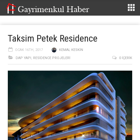
Taksim Petek Residence
OCAK 16TH, 2017
KEMAL KESKIN
DAP YAPI
,
RESIDENCE PROJELERI
0 İÇERIK