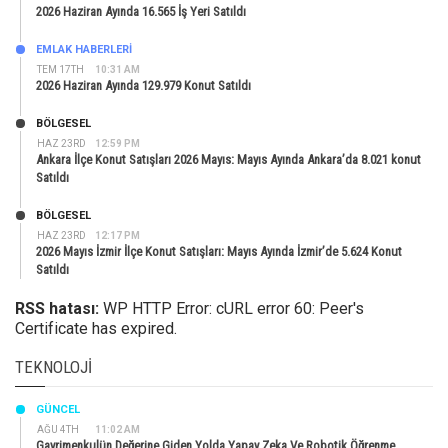
2026 Haziran Ayında 16.565 İş Yeri Satıldı
EMLAK HABERLERI
TEM 17TH
10:31 AM
2026 Haziran Ayında 129.979 Konut Satıldı
BÖLGESEL
HAZ 23RD
12:59 PM
Ankara İlçe Konut Satışları 2026 Mayıs: Mayıs Ayında Ankara’da 8.021 konut
Satıldı
BÖLGESEL
HAZ 23RD
12:17 PM
2026 Mayıs İzmir İlçe Konut Satışları: Mayıs Ayında İzmir’de 5.624 Konut
Satıldı
RSS hatası:
WP HTTP Error: cURL error 60: Peer's
Certificate has expired.
TEKNOLOJI
GÜNCEL
AĞU 4TH
11:02 AM
Gayrimenkulün Değerine Giden Yolda Yapay Zeka Ve Robotik Öğrenme