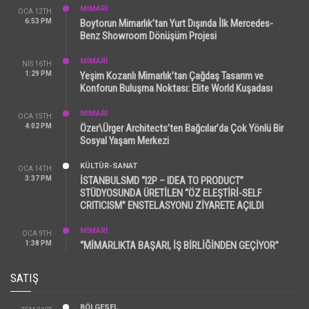
MİMARİ
OCA 12TH
6:53 PM
Boytorun Mimarlık’tan Yurt Dışında İlk Mercedes-
Benz Showroom Dönüşüm Projesi
MİMARİ
NIS 16TH
1:29 PM
Yeşim Kozanlı Mimarlık’tan Çağdaş Tasarım ve
Konforun Buluşma Noktası: Elite World Kuşadası
MİMARİ
OCA 15TH
4:02 PM
Özer\Ürger Architects’ten Bağcılar’da Çok Yönlü Bir
Sosyal Yaşam Merkezi
KÜLTÜR-SANAT
OCA 14TH
3:37 PM
İSTANBULSMD “I2P – IDEA TO PRODUCT”
STÜDYOSUNDA ÜRETİLEN “ÖZ ELEŞTİRİ-SELF
CRITICISM” ENSTELASYONU ZİYARETE AÇILDI
MİMARİ
OCA 9TH
1:38 PM
“MİMARLIKTA BAŞARI, İŞ BİRLİĞİNDEN GEÇİYOR”
SATIŞ
BÖLGESEL