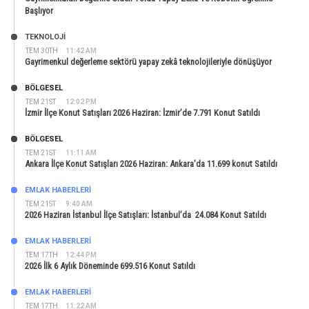
Başlıyor
TEKNOLOJİ
TEM 30TH
11:42 AM
Gayrimenkul değerleme sektörü yapay zekâ teknolojileriyle dönüşüyor
BÖLGESEL
TEM 21ST
12:02 PM
İzmir İlçe Konut Satışları 2026 Haziran: İzmir’de 7.791 Konut Satıldı
BÖLGESEL
TEM 21ST
11:11 AM
Ankara İlçe Konut Satışları 2026 Haziran: Ankara’da 11.699 konut Satıldı
EMLAK HABERLERI
TEM 21ST
9:40 AM
2026 Haziran İstanbul İlçe Satışları: İstanbul’da 24.084 Konut Satıldı
EMLAK HABERLERI
TEM 17TH
12:44 PM
2026 İlk 6 Aylık Döneminde 699.516 Konut Satıldı
EMLAK HABERLERI
TEM 17TH
11:22 AM