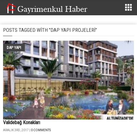
POSTS TAGGED WITH "DAP YAPI PROJELERI"
DAP YAPI
Validebağ Konakları
ARALIK 3RD, 2017 |
0 COMMENTS