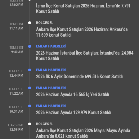
TEM 21ST
12:02 PM
İzmir İlçe Konut Satışları 2026 Haziran: İzmir’de 7.791
Konut Satıldı
BÖLGESEL
TEM 21ST
11:11 AM
Ankara İlçe Konut Satışları 2026 Haziran: Ankara’da
11.699 konut Satıldı
EMLAK HABERLERI
TEM 21ST
9:40 AM
2026 Haziran İstanbul İlçe Satışları: İstanbul’da 24.084
Konut Satıldı
EMLAK HABERLERI
TEM 17TH
12:44 PM
2026 İlk 6 Aylık Döneminde 699.516 Konut Satıldı
EMLAK HABERLERI
TEM 17TH
11:22 AM
2026 Haziran Ayında 16.565 İş Yeri Satıldı
EMLAK HABERLERI
TEM 17TH
10:31 AM
2026 Haziran Ayında 129.979 Konut Satıldı
BÖLGESEL
HAZ 23RD
12:59 PM
Ankara İlçe Konut Satışları 2026 Mayıs: Mayıs Ayında
Ankara’da 8.021 konut Satıldı