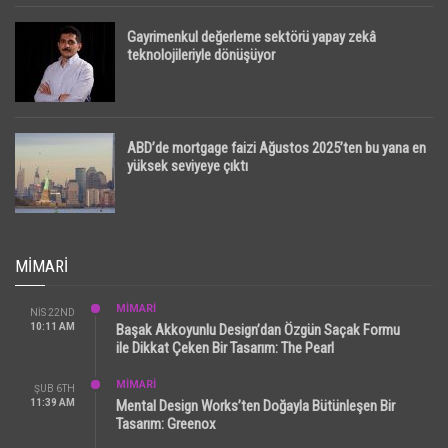
Gayrimenkul değerleme sektörü yapay zekâ
teknolojileriyle dönüşüyor
ABD’de mortgage faizi Ağustos 2025’ten bu yana en
yüksek seviyeye çıktı
MIMARI
MİMARİ
NIS 22ND
10:11 AM
Başak Akkoyunlu Design’dan Özgün Saçak Formu
ile Dikkat Çeken Bir Tasarım: The Pearl
MİMARİ
ŞUB 6TH
11:39 AM
Mental Design Works’ten Doğayla Bütünleşen Bir
Tasarım: Greenox