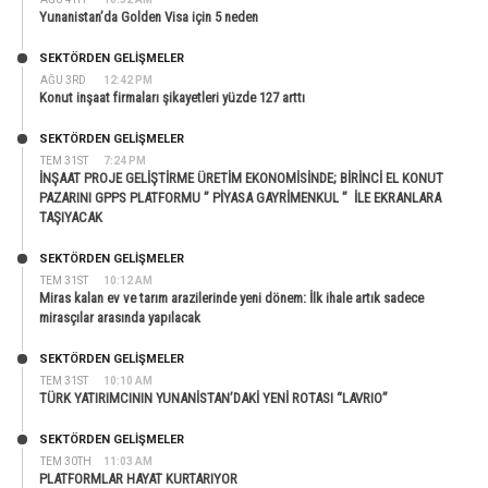
Yunanistan’da Golden Visa için 5 neden
SEKTÖRDEN GELIŞMELER
AĞU 3RD
12:42 PM
Konut inşaat firmaları şikayetleri yüzde 127 arttı
SEKTÖRDEN GELIŞMELER
TEM 31ST
7:24 PM
İNŞAAT PROJE GELİŞTİRME ÜRETİM EKONOMİSİNDE; BİRİNCİ EL KONUT
PAZARINI GPPS PLATFORMU ” PİYASA GAYRİMENKUL ” İLE EKRANLARA
TAŞIYACAK
SEKTÖRDEN GELIŞMELER
TEM 31ST
10:12 AM
Miras kalan ev ve tarım arazilerinde yeni dönem: İlk ihale artık sadece
mirasçılar arasında yapılacak
SEKTÖRDEN GELIŞMELER
TEM 31ST
10:10 AM
TÜRK YATIRIMCININ YUNANİSTAN’DAKİ YENİ ROTASI “LAVRIO”
SEKTÖRDEN GELIŞMELER
TEM 30TH
11:03 AM
PLATFORMLAR HAYAT KURTARIYOR