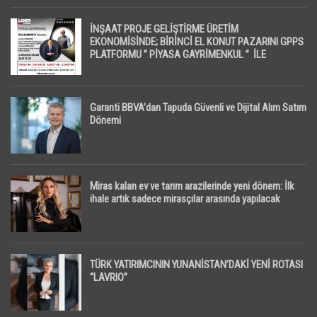
İNŞAAT PROJE GELİŞTİRME ÜRETİM
EKONOMİSİNDE; BİRİNCİ EL KONUT PAZARINI GPPS
PLATFORMU ” PİYASA GAYRİMENKUL ” İLE
EKRANLARA TAŞIYACAK
Garanti BBVA’dan Tapuda Güvenli ve Dijital Alım Satım
Dönemi
Miras kalan ev ve tarım arazilerinde yeni dönem: İlk
ihale artık sadece mirasçılar arasında yapılacak
TÜRK YATIRIMCININ YUNANİSTAN’DAKİ YENİ ROTASI
“LAVRIO”