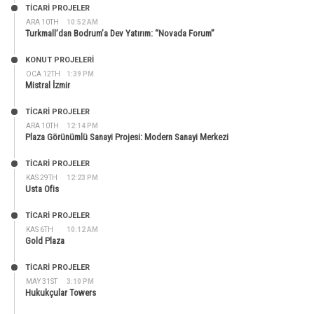
TİCARİ PROJELER
ARA 10TH
10:52 AM
Turkmall’dan Bodrum’a Dev Yatırım: “Novada Forum”
KONUT PROJELERI
OCA 12TH
1:39 PM
Mistral İzmir
TİCARİ PROJELER
ARA 10TH
12:14 PM
Plaza Görünümlü Sanayi Projesi: Modern Sanayi Merkezi
TİCARİ PROJELER
KAS 29TH
12:23 PM
Usta Ofis
TİCARİ PROJELER
KAS 6TH
10:12 AM
Gold Plaza
TİCARİ PROJELER
MAY 31ST
3:10 PM
Hukukçular Towers