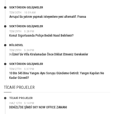
SEKTÖRDEN GELIŞMELER
TEM 30TH
10:59 AM
Avrupa’da yatırım yapmak isteyenlere yeni alternatif: Fransa
SEKTÖRDEN GELIŞMELER
TEM 29TH
5:28 PM
Konut Sigortasında Poliçe Bedeli Nasıl Belirlenir?
BÖLGESEL
TEM 29TH
5:24 PM
￼İzmir’de Villa Kiralamadan Önce Dikkat Etmeniz Gerekenler
SEKTÖRDEN GELIŞMELER
TEM 27TH
5:37 PM
10 Bin 545 Bina Yangını Aynı Soruyu Gündeme Getirdi: Yangın Kapıları Ne
Kadar Güvenli?
TICARI PROJELER
TİCARİ PROJELER
HAZ 12TH
5:14 PM
DENİZLİ’DE ŞİMDİ SKY NOW OFFICE ZAMANI