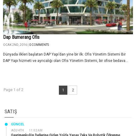
Dap Bumerang Ofis
OCAK 2ND, 2016 |
0 COMMENTS
Dünyada ilkleri başlatan DAP Yapı’dan yine bir ilk: Ofis Yönetim Sistemi Bir
DAP Yapı hizmeti ve ayrıcalığı olan Ofis Yönetim Sistemi, bir ofise bedava...
Page 1 of 2
1
2
SATIŞ
GÜNCEL
AĞU 4TH
11:02 AM
Gayrimenkulün Değerine Giden Yolda Yapay Zeka Ve Robotik Öğrenme