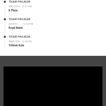
TİCARİ PROJELER
MAY 25TH
5:51 PM
K Plaza
TİCARİ PROJELER
NIS 8TH
12:34 PM
Royal Marin
TİCARİ PROJELER
MAR 16TH
3:30 PM
Yıldırım Kule