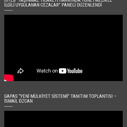
İSTEB “TAŞINMAZ TICARETI HAKKINDA YÖNETMELIKLE
İLGILI UYGULANAN CEZALAR” PANELI DÜZENLENDI
GAPAS “YENI MÜLKIYET SISTEMI” TANITIM TOPLANTISI –
İSMAIL ÖZCAN