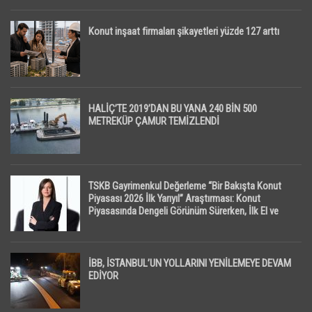
Konut inşaat firmaları şikayetleri yüzde 127 arttı
HALİÇ’TE 2019’DAN BU YANA 240 BİN 500
METREKÜP ÇAMUR TEMİZLENDİ
TSKB Gayrimenkul Değerleme “Bir Bakışta Konut
Piyasası 2026 İlk Yarıyıl” Araştırması: Konut
Piyasasında Dengeli Görünüm Sürerken, İlk El ve
İpotekli Satışlarda Sınırlı Toparlanma Dikkat Çekti
İBB, İSTANBUL’UN YOLLARINI YENİLEMEYE DEVAM
EDİYOR