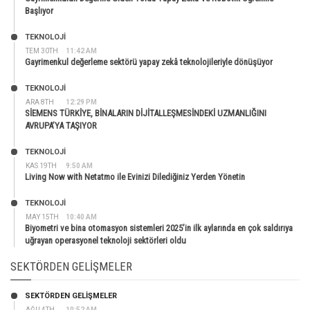
Başlıyor
TEKNOLOJİ
TEM 30TH
11:42 AM
Gayrimenkul değerleme sektörü yapay zekâ teknolojileriyle dönüşüyor
TEKNOLOJİ
ARA 8TH
12:29 PM
SİEMENS TÜRKİYE, BİNALARIN DİJİTALLEŞMESİNDEKİ UZMANLIĞINI
AVRUPA’YA TAŞIYOR
TEKNOLOJİ
KAS 19TH
9:50 AM
Living Now with Netatmo ile Evinizi Dilediğiniz Yerden Yönetin
TEKNOLOJİ
MAY 15TH
10:40 AM
Biyometri ve bina otomasyon sistemleri 2025’in ilk aylarında en çok saldırıya
uğrayan operasyonel teknoloji sektörleri oldu
SEKTÖRDEN GELIŞMELER
SEKTÖRDEN GELIŞMELER
AĞU 4TH
10:52 AM