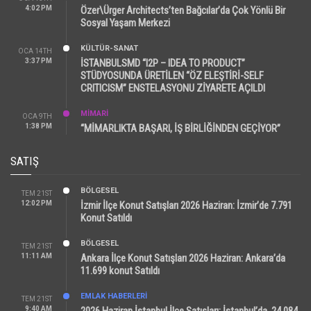
4:02 PM
Özer\Ürger Architects’ten Bağcılar’da Çok Yönlü Bir
Sosyal Yaşam Merkezi
KÜLTÜR-SANAT
OCA 14TH
3:37 PM
İSTANBULSMD “I2P – IDEA TO PRODUCT”
STÜDYOSUNDA ÜRETİLEN “ÖZ ELEŞTİRİ-SELF
CRITICISM” ENSTELASYONU ZİYARETE AÇILDI
MİMARİ
OCA 9TH
1:38 PM
“MİMARLIKTA BAŞARI, İŞ BİRLİĞİNDEN GEÇİYOR”
SATIŞ
BÖLGESEL
TEM 21ST
12:02 PM
İzmir İlçe Konut Satışları 2026 Haziran: İzmir’de 7.791
Konut Satıldı
BÖLGESEL
TEM 21ST
11:11 AM
Ankara İlçe Konut Satışları 2026 Haziran: Ankara’da
11.699 konut Satıldı
EMLAK HABERLERI
TEM 21ST
9:40 AM