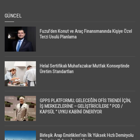
GÜNCEL
Fuzul’den Konut ve Araç Finansmanında Kişiye Özel
Terzi Usulü Planlama
Helal Sertifikalı Muhafazakar Mutfak Konseptinde
Üretim Standartları
GPPS PLATFORMU; GELECEĞİN OFİS TRENDİ İÇİN,
İŞ MERKEZLERİNE – GELİŞTİRİCİLERE ” POD /
KAPSÜL ” UYKU KABİNİ ÖNERİYOR
Birleşik Arap Emirlikleri’nin İlk Yüksek Hızlı Demiryolu