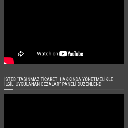
İSTEB “TAŞINMAZ TICARETI HAKKINDA YÖNETMELIKLE
İLGILI UYGULANAN CEZALAR” PANELI DÜZENLENDI