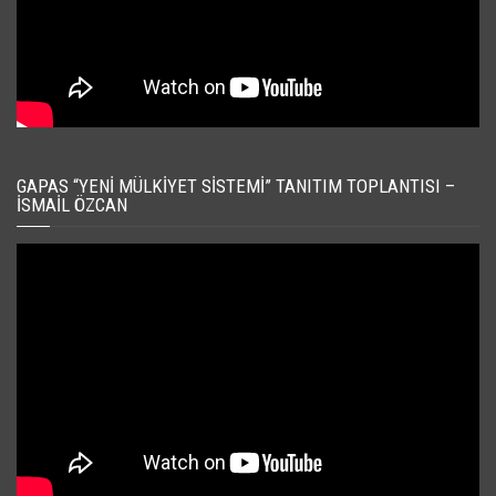
GAPAS “YENI MÜLKIYET SISTEMI” TANITIM TOPLANTISI –
İSMAIL ÖZCAN