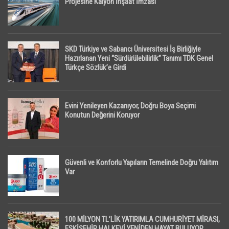
Projesine Kalyon İnşaat İmzası
SKD Türkiye ve Sabancı Üniversitesi İş Birliğiyle
Hazırlanan Yeni “Sürdürülebilirlik” Tanımı TDK Genel
Türkçe Sözlük’e Girdi
Evini Yenileyen Kazanıyor, Doğru Boya Seçimi
Konutun Değerini Koruyor
Güvenli ve Konforlu Yapıların Temelinde Doğru Yalıtım
Var
100 MİLYON TL’LİK YATIRIMLA CUMHURİYET MİRASI,
ESKİŞEHİR HALKEVİ YENİDEN HAYAT BULUYOR