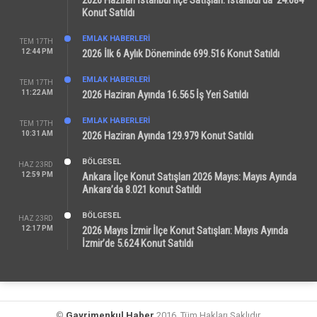
2026 Haziran İstanbul İlçe Satışları: İstanbul’da 24.084
Konut Satıldı
EMLAK HABERLERI
TEM 17TH
12:44 PM
2026 İlk 6 Aylık Döneminde 699.516 Konut Satıldı
EMLAK HABERLERI
TEM 17TH
11:22 AM
2026 Haziran Ayında 16.565 İş Yeri Satıldı
EMLAK HABERLERI
TEM 17TH
10:31 AM
2026 Haziran Ayında 129.979 Konut Satıldı
BÖLGESEL
HAZ 23RD
12:59 PM
Ankara İlçe Konut Satışları 2026 Mayıs: Mayıs Ayında
Ankara’da 8.021 konut Satıldı
BÖLGESEL
HAZ 23RD
12:17 PM
2026 Mayıs İzmir İlçe Konut Satışları: Mayıs Ayında
İzmir’de 5.624 Konut Satıldı
©
Gayrimenkul Haber
2016. Tüm Hakları Saklıdır.