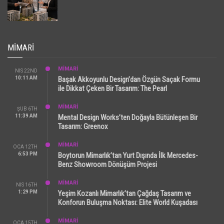
MIMARI
MİMARİ
NIS 22ND
10:11 AM
Başak Akkoyunlu Design’dan Özgün Saçak Formu
ile Dikkat Çeken Bir Tasarım: The Pearl
MİMARİ
ŞUB 6TH
11:39 AM
Mental Design Works’ten Doğayla Bütünleşen Bir
Tasarım: Greenox
MİMARİ
OCA 12TH
6:53 PM
Boytorun Mimarlık’tan Yurt Dışında İlk Mercedes-
Benz Showroom Dönüşüm Projesi
MİMARİ
NIS 16TH
1:29 PM
Yeşim Kozanlı Mimarlık’tan Çağdaş Tasarım ve
Konforun Buluşma Noktası: Elite World Kuşadası
MİMARİ
OCA 15TH