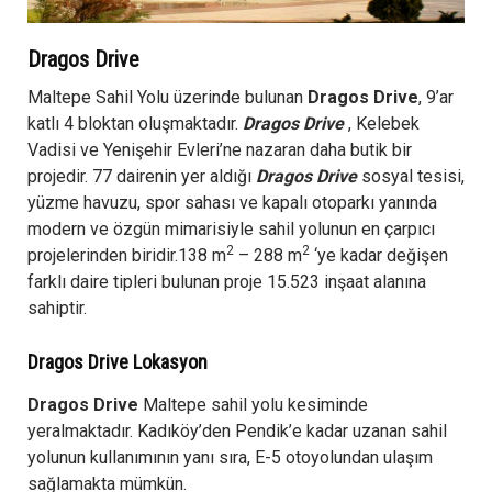
Dragos Drive
Maltepe Sahil Yolu üzerinde bulunan
Dragos Drive
, 9’ar
katlı 4 bloktan oluşmaktadır.
Dragos Drive
, Kelebek
Vadisi ve Yenişehir Evleri’ne nazaran daha butik bir
projedir. 77 dairenin yer aldığı
Dragos Drive
sosyal tesisi,
yüzme havuzu, spor sahası ve kapalı otoparkı yanında
modern ve özgün mimarisiyle sahil yolunun en çarpıcı
2
2
projelerinden biridir.138 m
– 288 m
‘ye kadar değişen
farklı daire tipleri bulunan proje 15.523 inşaat alanına
sahiptir.
Dragos Drive Lokasyon
Dragos Drive
Maltepe sahil yolu kesiminde
yeralmaktadır. Kadıköy’den Pendik’e kadar uzanan sahil
yolunun kullanımının yanı sıra, E-5 otoyolundan ulaşım
sağlamakta mümkün.