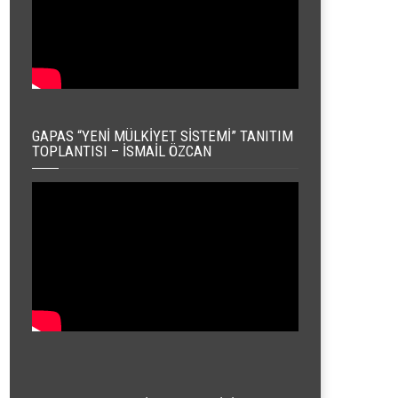
GAPAS “YENI MÜLKIYET SISTEMI” TANITIM
TOPLANTISI – İSMAIL ÖZCAN