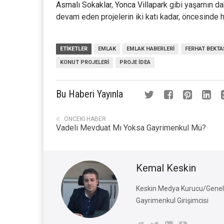
Asmalı Sokaklar
,
Yonca Villapark
gibi yaşamın da
devam eden projelerin iki katı kadar, öncesinde ha
ETIKETLER
EMLAK
EMLAK HABERLERI
FERHAT BEKTA
KONUT PROJELERI
PROJE IDEA
Bu Haberi Yayınla
ÖNCEKI HABER
Vadeli Mevduat Mı Yoksa Gayrimenkul Mü?
Kemal Keskin
Keskin Medya Kurucu/Genel 
Gayrimenkul Girişimcisi