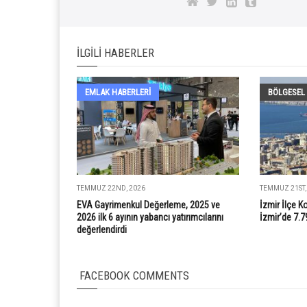
İLGILI HABERLER
EMLAK HABERLERI
BÖLGESEL
TEMMUZ 22ND, 2026
TEMMUZ 21ST,
EVA Gayrimenkul Değerleme, 2025 ve
İzmir İlçe K
2026 ilk 6 ayının yabancı yatırımcılarını
İzmir’de 7.7
değerlendirdi
FACEBOOK COMMENTS