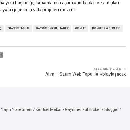
ha yeni başladığı, tamamlanma aşamasında olan ve satışları
yata geçirilmiş villa projeleri mevcut.
Ş
GAYRIMENKUL
GAYRIMENKUL HABER
KONUT
KONUT HABERLERI
SIRADAKI HABER
Alım – Satım Web Tapu İle Kolaylaşacak
Yayın Yönetmeni / Kentsel Mekan- Gayrimenkul Broker / Blogger /