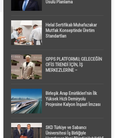
Usulü Planlama
Helal Sertifikalı Muhafazakar
Mutfak Konseptinde Üretim
Standartları
GPPS PLATFORMU; GELECEĞİN
OFİS TRENDİ İÇİN, İŞ
MERKEZLERİNE –
GELİŞTİRİCİLERE ” POD /
KAPSÜL ” UYKU KABİNİ
ÖNERİYOR
Birleşik Arap Emirlikleri’nin İlk
Yüksek Hızlı Demiryolu
Projesine Kalyon İnşaat İmzası
SKD Türkiye ve Sabancı
Üniversitesi İş Birliğiyle