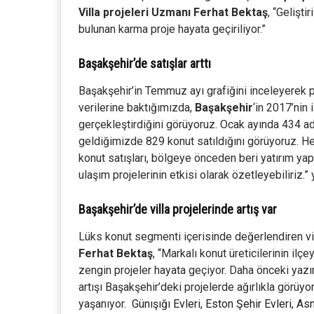
Villa projeleri Uzmanı Ferhat Bektaş
, “Gelişti
bulunan karma proje hayata geçiriliyor.”
Başakşehir’de satışlar arttı
Başakşehir’in Temmuz ayı grafiğini inceleyerek 
verilerine baktığımızda,
Başakşehir
‘in 2017’nin 
gerçekleştirdiğini görüyoruz. Ocak ayında 434 
geldiğimizde 829 konut satıldığını görüyoruz. He
konut satışları, bölgeye önceden beri yatırım yapa
ulaşım projelerinin etkisi olarak özetleyebiliriz.
Başakşehir’de villa projelerinde artış var
Lüks konut segmenti içerisinde değerlendiren vil
Ferhat Bektaş
, “Markalı konut üreticilerinin il
zengin projeler hayata geçiyor. Daha önceki yaz
artışı Başakşehir’deki projelerde ağırlıkla görüyo
yaşanıyor.
Günışığı Evleri
,
Eston Şehir Evleri
,
Asm