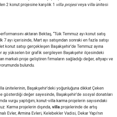
rilen 2 konut projesine karşılık 1
villa projesi
veya villa ünitesi
performansını aktaran Bektaş, “Tüik Temmuz ayı konut satış
ilk 7 ayı içerisinde, Mart ayı satışından sonraki en fazla satışı
adet konut satışı gerçekleşen Başakşehir’de Temmuz ayına
r ay yükselen bir grafik sergileyen Başakşehir ilçesindeki
n markalı proje geliştiren firmaların sağladığı değer, altyapı ve
” yorumunda bulundu.
la ünitelerinin, Başakşehir’deki yoğunluğuna dikkat Çeken
çeye gösterdiği değer sayesinde, Başakşehir’de sosyal donatıları
ımda vurgu yaptığım;
konut-villa karma
projelerin sayısındaki
ruz. Karma projelerin dışında,
villa
projelerinde de artış
alı Evler
,
Armina Evleri
, Kelebekler Vadisi, Dekar Yapı’nın