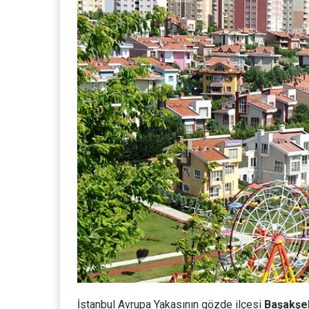
İstanbul Avrupa Yakasının gözde ilçesi
Başakşe