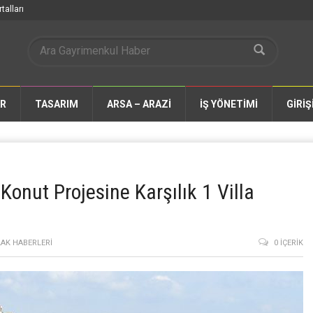
talları
AR
TASARIM
ARSA – ARAZİ
İŞ YÖNETİMİ
GİRİŞ
 Konut Projesine Karşılık 1 Villa
AK HABERLERI
0 İÇERIK