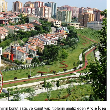
hir
‘in konut satış ve konut yapı tiplerini analiz eden
Proje İdea