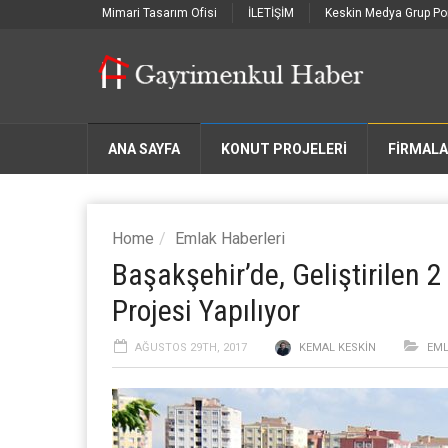
Mimari Tasarım Ofisi
İLETİŞİM
Keskin Medya Grup Por
ANA SAYFA
KONUT PROJELERİ
FIRMAL
Home
Emlak Haberleri
Başakşehir’de, Geliştirilen 2
Projesi Yapılıyor
AĞUSTOS 29TH, 2017
KEMAL KESKIN
EML