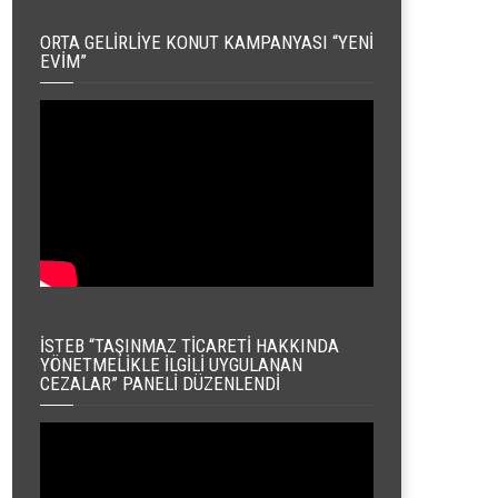
ORTA GELIRLIYE KONUT KAMPANYASI “YENI
EVIM”
İSTEB “TAŞINMAZ TICARETI HAKKINDA
YÖNETMELIKLE İLGILI UYGULANAN
CEZALAR” PANELI DÜZENLENDI