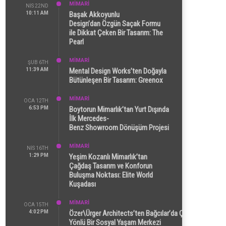
MİMARİ
NIS 22ND
10:11 AM
Başak Akkoyunlu
Design’dan Özgün Saçak Formu
ile Dikkat Çeken Bir Tasarım: The
Pearl
MİMARİ
ŞUB 6TH
11:39 AM
Mental Design Works’ten Doğayla
Bütünleşen Bir Tasarım: Greenox
MİMARİ
OCA 12TH
6:53 PM
Boytorun Mimarlık’tan Yurt Dışında
İlk Mercedes-
Benz Showroom Dönüşüm Projesi
MİMARİ
NIS 16TH
1:29 PM
Yeşim Kozanlı Mimarlık’tan
Çağdaş Tasarım ve Konforun
Buluşma Noktası: Elite World
Kuşadası
MİMARİ
OCA 15TH
4:02 PM
Özer\Ürger Architects’ten Bağcılar’da Çok
Yönlü Bir Sosyal Yaşam Merkezi