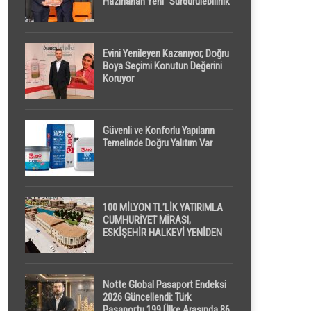
Hazırlanan Yeni “Sürdürülebilirlik”
Tanımı TDK Genel Türkçe
Sözlük’e Girdi
Evini Yenileyen Kazanıyor, Doğru
Boya Seçimi Konutun Değerini
Koruyor
Güvenli ve Konforlu Yapıların
Temelinde Doğru Yalıtım Var
100 MİLYON TL’LİK YATIRIMLA
CUMHURİYET MİRASI,
ESKİŞEHİR HALKEVİ YENİDEN
HAYAT BULUYOR
Notte Global Pasaport Endeksi
2026 Güncellendi: Türk
Pasaportu 199 Ülke Arasında 86.