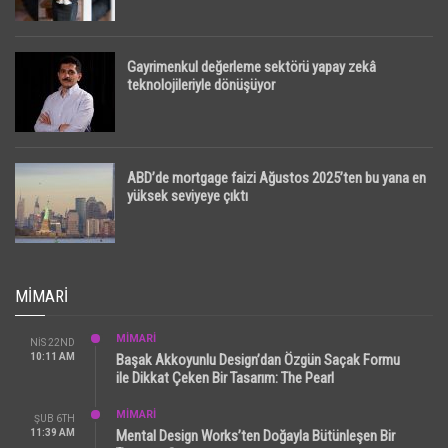
Gayrimenkul değerleme sektörü yapay zekâ
teknolojileriyle dönüşüyor
ABD’de mortgage faizi Ağustos 2025’ten bu yana en
yüksek seviyeye çıktı
MIMARI
MİMARİ
NIS 22ND
10:11 AM
Başak Akkoyunlu Design’dan Özgün Saçak Formu
ile Dikkat Çeken Bir Tasarım: The Pearl
MİMARİ
ŞUB 6TH
11:39 AM
Mental Design Works’ten Doğayla Bütünleşen Bir