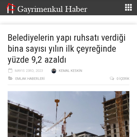
Belediyelerin yapı ruhsatı verdiği
bina sayısı yılın ilk çeyreğinde
yüzde 9,2 azaldı
MAYIS 23RD, 2023
KEMAL KESKIN
EMLAK HABERLERI
0 İÇERIK