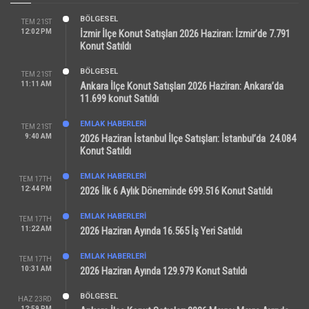
BÖLGESEL
TEM 21ST
12:02 PM
İzmir İlçe Konut Satışları 2026 Haziran: İzmir’de 7.791
Konut Satıldı
BÖLGESEL
TEM 21ST
11:11 AM
Ankara İlçe Konut Satışları 2026 Haziran: Ankara’da
11.699 konut Satıldı
EMLAK HABERLERI
TEM 21ST
9:40 AM
2026 Haziran İstanbul İlçe Satışları: İstanbul’da 24.084
Konut Satıldı
EMLAK HABERLERI
TEM 17TH
12:44 PM
2026 İlk 6 Aylık Döneminde 699.516 Konut Satıldı
EMLAK HABERLERI
TEM 17TH
11:22 AM
2026 Haziran Ayında 16.565 İş Yeri Satıldı
EMLAK HABERLERI
TEM 17TH
10:31 AM
2026 Haziran Ayında 129.979 Konut Satıldı
BÖLGESEL
HAZ 23RD
12:59 PM