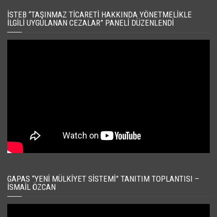
İSTEB “TAŞINMAZ TICARETI HAKKINDA YÖNETMELIKLE
İLGILI UYGULANAN CEZALAR” PANELI DÜZENLENDI
GAPAS “YENI MÜLKIYET SISTEMI” TANITIM TOPLANTISI –
İSMAIL ÖZCAN