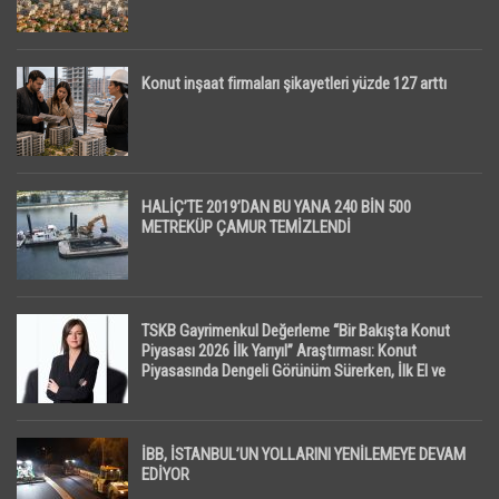
Konut inşaat firmaları şikayetleri yüzde 127 arttı
HALİÇ’TE 2019’DAN BU YANA 240 BİN 500
METREKÜP ÇAMUR TEMİZLENDİ
TSKB Gayrimenkul Değerleme “Bir Bakışta Konut
Piyasası 2026 İlk Yarıyıl” Araştırması: Konut
Piyasasında Dengeli Görünüm Sürerken, İlk El ve
İpotekli Satışlarda Sınırlı Toparlanma Dikkat Çekti
İBB, İSTANBUL’UN YOLLARINI YENİLEMEYE DEVAM
EDİYOR