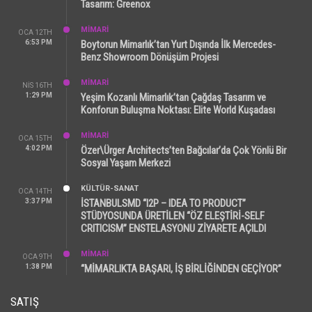
Tasarım: Greenox
MİMARİ
OCA 12TH
6:53 PM
Boytorun Mimarlık’tan Yurt Dışında İlk Mercedes-
Benz Showroom Dönüşüm Projesi
MİMARİ
NIS 16TH
1:29 PM
Yeşim Kozanlı Mimarlık’tan Çağdaş Tasarım ve
Konforun Buluşma Noktası: Elite World Kuşadası
MİMARİ
OCA 15TH
4:02 PM
Özer\Ürger Architects’ten Bağcılar’da Çok Yönlü Bir
Sosyal Yaşam Merkezi
KÜLTÜR-SANAT
OCA 14TH
3:37 PM
İSTANBULSMD “I2P – IDEA TO PRODUCT”
STÜDYOSUNDA ÜRETİLEN “ÖZ ELEŞTİRİ-SELF
CRITICISM” ENSTELASYONU ZİYARETE AÇILDI
MİMARİ
OCA 9TH
1:38 PM
“MİMARLIKTA BAŞARI, İŞ BİRLİĞİNDEN GEÇİYOR”
SATIŞ