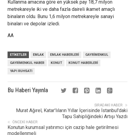
Kullanma amacına göre en yüksek pay 18,7 milyon
metrekareyle iki ve daha fazla daireli ikamet amaçlı
binaların oldu. Bunu 1,6 milyon metrekareyle sanayi
binaları ve depolar izledi.
AA
ETIKETLER
EMLAK
EMLAK HABERLERI
GAYRIMENKUL
GAYRIMENKUL HABER
KONUT
KONUT HABERLERI
YAPI RUHSATI
Bu Haberi Yayınla
SIRADAKI HABER
Murat Ağırel, Katar'lıların Yıllar İçerisinde İstanbul'daki
Tapu Sahipliğindeki Artışı Yazdı
ÖNCEKI HABER
Konutun kurumsal yatırımcı için cazip hale getirilmesi
modellenmeli