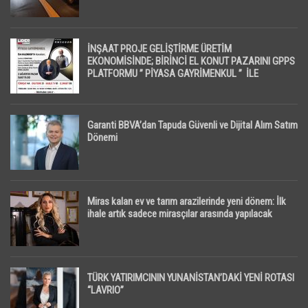
İNŞAAT PROJE GELİŞTİRME ÜRETİM
EKONOMİSİNDE; BİRİNCİ EL KONUT PAZARINI GPPS
PLATFORMU ” PİYASA GAYRİMENKUL ” İLE
EKRANLARA TAŞIYACAK
Garanti BBVA’dan Tapuda Güvenli ve Dijital Alım Satım
Dönemi
Miras kalan ev ve tarım arazilerinde yeni dönem: İlk
ihale artık sadece mirasçılar arasında yapılacak
TÜRK YATIRIMCININ YUNANİSTAN’DAKİ YENİ ROTASI
“LAVRIO”