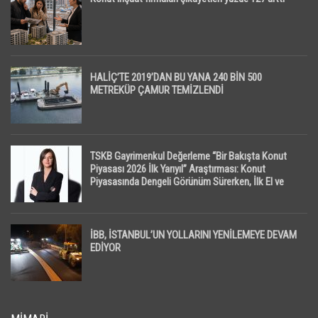
HALİÇ’TE 2019’DAN BU YANA 240 BİN 500
METREKÜP ÇAMUR TEMİZLENDİ
TSKB Gayrimenkul Değerleme “Bir Bakışta Konut
Piyasası 2026 İlk Yarıyıl” Araştırması: Konut
Piyasasında Dengeli Görünüm Sürerken, İlk El ve
İpotekli Satışlarda Sınırlı Toparlanma Dikkat Çekti
İBB, İSTANBUL’UN YOLLARINI YENİLEMEYE DEVAM
EDİYOR