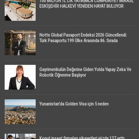
100 MİLYON TL’LİK YATIRIMLA CUMHURİYET MİRASI,
ESKİŞEHİR HALKEVİ YENİDEN HAYAT BULUYOR
Notte Global Pasaport Endeksi 2026 Güncellendi:
Türk Pasaportu 199 Ülke Arasında 86. Sırada
Gayrimenkulün Değerine Giden Yolda Yapay Zeka Ve
Robotik Öğrenme Başlıyor
Yunanistan’da Golden Visa için 5 neden
Konut inşaat firmaları şikayetleri yüzde 127 arttı