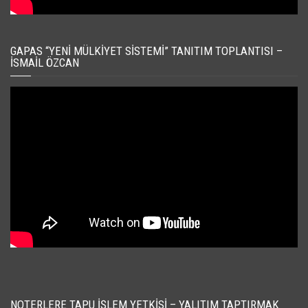
GAPAS “YENI MÜLKIYET SISTEMI” TANITIM TOPLANTISI –
İSMAIL ÖZCAN
NOTERLERE TAPU İŞLEM YETKISI – YALITIM TAPTIRMAK