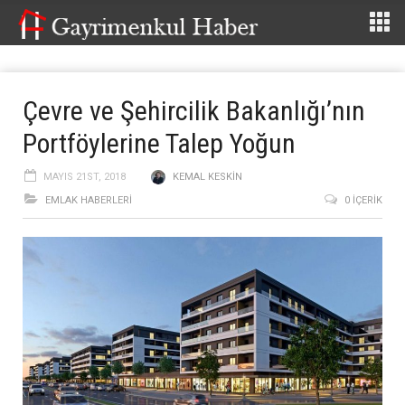
Çevre ve Şehircilik Bakanlığı’nın
Portföylerine Talep Yoğun
MAYIS 21ST, 2018
KEMAL KESKIN
EMLAK HABERLERI
0 İÇERIK