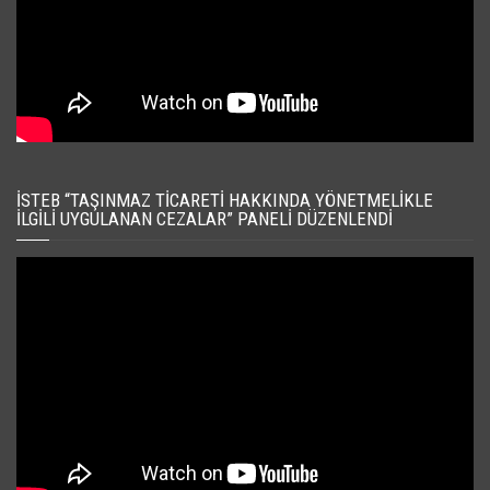
İSTEB “TAŞINMAZ TICARETI HAKKINDA YÖNETMELIKLE
İLGILI UYGULANAN CEZALAR” PANELI DÜZENLENDI