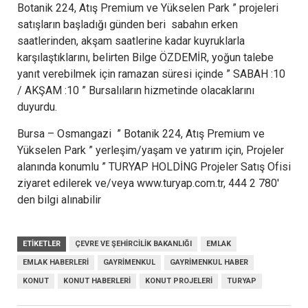
Botanik 224, Atış Premium ve Yükselen Park ” projeleri
satışların başladığı günden beri sabahın erken
saatlerinden, akşam saatlerine kadar kuyruklarla
karşılaştıklarını, belirten Bilge ÖZDEMİR, yoğun talebe
yanıt verebilmek için ramazan süresi içinde ” SABAH :10
/ AKŞAM :10 ” Bursalıların hizmetinde olacaklarını
duyurdu.
Bursa – Osmangazi ” Botanik 224, Atış Premium ve
Yükselen Park ” yerleşim/yaşam ve yatırım için, Projeler
alanında konumlu ” TURYAP HOLDİNG Projeler Satış Ofisi
ziyaret edilerek ve/veya www.turyap.com.tr, 444 2 780′
den bilgi alınabilir
ETIKETLER
ÇEVRE VE ŞEHIRCILIK BAKANLIĞI
EMLAK
EMLAK HABERLERI
GAYRIMENKUL
GAYRIMENKUL HABER
KONUT
KONUT HABERLERI
KONUT PROJELERI
TURYAP