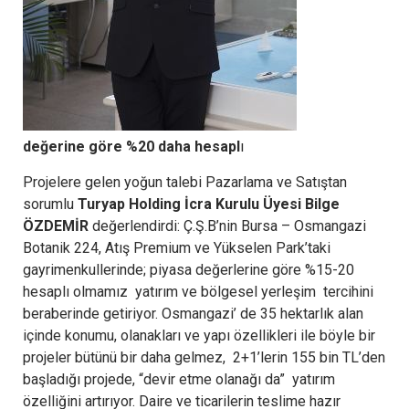
değerine göre %20 daha hesapl
ı
Projelere gelen yoğun talebi Pazarlama ve Satıştan
sorumlu
Turyap Holding İcra Kurulu Üyesi Bilge
ÖZDEMİR
değerlendirdi: Ç.Ş.B’nin Bursa – Osmangazi
Botanik 224, Atış Premium ve Yükselen Park’taki
gayrimenkullerinde; piyasa değerlerine göre %15-20
hesaplı olmamız yatırım ve bölgesel yerleşim tercihini
beraberinde getiriyor. Osmangazi’ de 35 hektarlık alan
içinde konumu, olanakları ve yapı özellikleri ile böyle bir
projeler bütünü bir daha gelmez, 2+1’lerin 155 bin TL’den
başladığı projede, “devir etme olanağı da” yatırım
özelliğini artırıyor. Daire ve ticarilerin teslime hazır