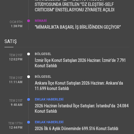
STÜDYOSUNDA ÜRETİLEN “ÖZ ELEŞTİRİ-SELF
CRITICISM” ENSTELASYONU ZİYARETE AÇILDI
MİMARİ
OCA 9TH
1:38 PM
“MİMARLIKTA BAŞARI, İŞ BİRLİĞİNDEN GEÇİYOR”
SATIŞ
BÖLGESEL
TEM 21ST
12:02 PM
İzmir İlçe Konut Satışları 2026 Haziran: İzmir’de 7.791
Konut Satıldı
BÖLGESEL
TEM 21ST
11:11 AM
Ankara İlçe Konut Satışları 2026 Haziran: Ankara’da
11.699 konut Satıldı
EMLAK HABERLERI
TEM 21ST
9:40 AM
2026 Haziran İstanbul İlçe Satışları: İstanbul’da 24.084
Konut Satıldı
EMLAK HABERLERI
TEM 17TH
12:44 PM
2026 İlk 6 Aylık Döneminde 699.516 Konut Satıldı