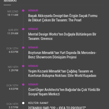
MIMARI
MİMARİ
NIS 22ND
10:11 AM
Başak Akkoyunlu Design’dan Özgün Saçak Formu
ile Dikkat Çeken Bir Tasarım: The Pearl
MİMARİ
ŞUB 6TH
11:39 AM
Mental Design Works’ten Doğayla Bütünleşen Bir
Tasarım: Greenox
MİMARİ
OCA 12TH
6:53 PM
Boytorun Mimarlık’tan Yurt Dışında İlk Mercedes-
Benz Showroom Dönüşüm Projesi
MİMARİ
NIS 16TH
1:29 PM
Yeşim Kozanlı Mimarlık’tan Çağdaş Tasarım ve
Konforun Buluşma Noktası: Elite World Kuşadası
MİMARİ
OCA 15TH
4:02 PM
Özer\Ürger Architects’ten Bağcılar’da Çok Yönlü Bir
Sosyal Yaşam Merkezi
KÜLTÜR-SANAT
OCA 14TH
3:37 PM
İSTANBULSMD “I2P – IDEA TO PRODUCT”