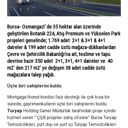
Bursa- Osmangazi’ de 35 hektar alan üzerinde
geliştirilen Botanik 224, Atış Premium ve Yükselen Park
projeleri genelinde; 1.769 adet 2+1 & 3+1 & 4+1
daireler & 199 adet cadde üstü mağaza-dükkanlardan
Çevre ve Şehircilik Bakanlığı’na ait, teslime ve tapu
devrine hazır 350 adet 2+1, 3+1, 4+1 daireler ve 40
m2′ den 217 m2′ ye değişen 38 adet cadde üstü
mağazalara talep yağdı.
Üçte biri sahiplerini buldu
Mortgage/
konut kredisi
faiz desteği ile çok kısa bir
sürede; gayrimenkullerin üçte biri sahiplerini buldu.
Turyap
Holding Genel Müdürlük tarafından proje içinde
hizmet veren ” ÇŞB projeler satış ofisine” Bursa Turyap
Temsilcilikleri, yurt dışı ve yurt içi Turyap Temsilcilikleri