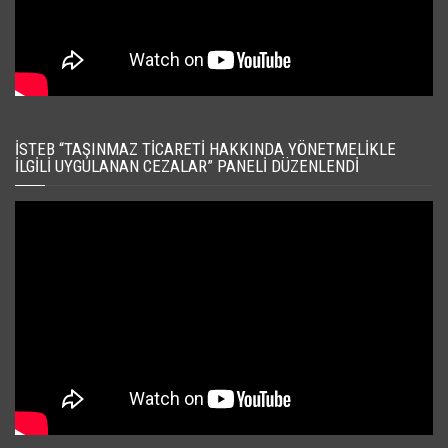
İSTEB “TAŞINMAZ TICARETI HAKKINDA YÖNETMELIKLE
İLGILI UYGULANAN CEZALAR” PANELI DÜZENLENDI