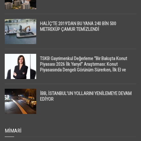
HALİÇ’TE 2019’DAN BU YANA 240 BİN 500
METREKÜP ÇAMUR TEMİZLENDİ
TSKB Gayrimenkul Değerleme “Bir Bakışta Konut
Piyasası 2026 İlk Yarıyıl” Araştırması: Konut
Piyasasında Dengeli Görünüm Sürerken, İlk El ve
İpotekli Satışlarda Sınırlı Toparlanma Dikkat Çekti
İBB, İSTANBUL’UN YOLLARINI YENİLEMEYE DEVAM
EDİYOR
MIMARI