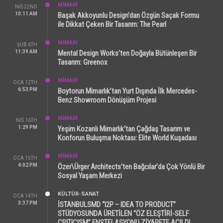
MİMARİ
NIS 22ND
10:11 AM
Başak Akkoyunlu Design’dan Özgün Saçak Formu
ile Dikkat Çeken Bir Tasarım: The Pearl
MİMARİ
ŞUB 6TH
11:39 AM
Mental Design Works’ten Doğayla Bütünleşen Bir
Tasarım: Greenox
MİMARİ
OCA 12TH
6:53 PM
Boytorun Mimarlık’tan Yurt Dışında İlk Mercedes-
Benz Showroom Dönüşüm Projesi
MİMARİ
NIS 16TH
1:29 PM
Yeşim Kozanlı Mimarlık’tan Çağdaş Tasarım ve
Konforun Buluşma Noktası: Elite World Kuşadası
MİMARİ
OCA 15TH
4:02 PM
Özer\Ürger Architects’ten Bağcılar’da Çok Yönlü Bir
Sosyal Yaşam Merkezi
KÜLTÜR-SANAT
OCA 14TH
3:37 PM
İSTANBULSMD “I2P – IDEA TO PRODUCT”
STÜDYOSUNDA ÜRETİLEN “ÖZ ELEŞTİRİ-SELF
CRITICISM” ENSTELASYONU ZİYARETE AÇILDI