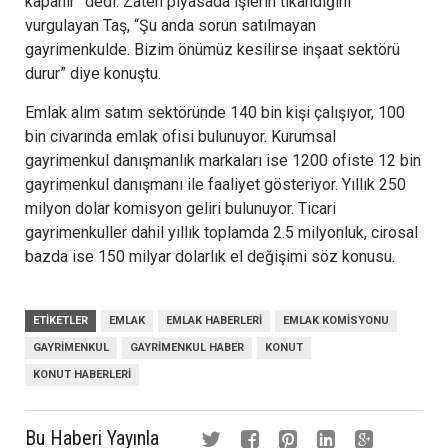
kapanır” dedi. Zaten piyasada işlerin tıkandığını
vurgulayan Taş, “Şu anda sorun satılmayan
gayrimenkulde. Bizim önümüz kesilirse inşaat sektörü
durur” diye konuştu.
Emlak alım satım sektöründe 140 bin kişi çalışıyor, 100
bin civarında emlak ofisi bulunuyor. Kurumsal
gayrimenkul danışmanlık markaları ise 1200 ofiste 12 bin
gayrimenkul danışmanı ile faaliyet gösteriyor. Yıllık 250
milyon dolar komisyon geliri bulunuyor. Ticari
gayrimenkuller dahil yıllık toplamda 2.5 milyonluk, cirosal
bazda ise 150 milyar dolarlık el değişimi söz konusu.
ETIKETLER
EMLAK
EMLAK HABERLERI
EMLAK KOMISYONU
GAYRIMENKUL
GAYRIMENKUL HABER
KONUT
KONUT HABERLERI
Bu Haberi Yayınla