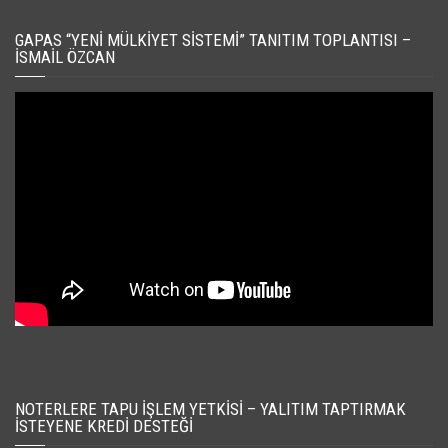
GAPAS “YENI MÜLKIYET SISTEMI” TANITIM TOPLANTISI –
İSMAIL ÖZCAN
NOTERLERE TAPU İŞLEM YETKISI – YALITIM TAPTIRMAK
İSTEYENE KREDI DESTEĞI