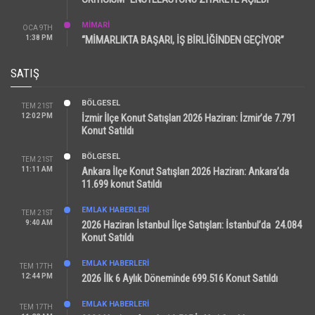
MİMARİ
OCA 9TH
1:38 PM
“MİMARLIKTA BAŞARI, İŞ BİRLİĞİNDEN GEÇİYOR”
SATIŞ
BÖLGESEL
TEM 21ST
12:02 PM
İzmir İlçe Konut Satışları 2026 Haziran: İzmir’de 7.791
Konut Satıldı
BÖLGESEL
TEM 21ST
11:11 AM
Ankara İlçe Konut Satışları 2026 Haziran: Ankara’da
11.699 konut Satıldı
EMLAK HABERLERI
TEM 21ST
9:40 AM
2026 Haziran İstanbul İlçe Satışları: İstanbul’da 24.084
Konut Satıldı
EMLAK HABERLERI
TEM 17TH
12:44 PM
2026 İlk 6 Aylık Döneminde 699.516 Konut Satıldı
EMLAK HABERLERI
TEM 17TH