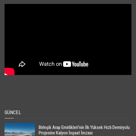
GÜNCEL
Birleşik Arap Emirlikleri’nin İlk Yüksek Hızlı Demiryolu
Projesine Kalyon İnşaat İmzası