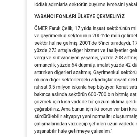
iddialı adımlarla sektörün büyüme ivmesini yakala
YABANCI FONLARI ÜLKEYE ÇEKMELİYİZ
ÖMER Faruk Çelik, 17 yılda inşaat sektörünün milli
ve gayrimenkul sektörünün 2001’de milli gelirde
sektör haline gelmiş. 2001’de 5’inci sıradaydı. 17
yüzde 273 artışla diğer hizmet ve faaliyetler gel
vergi ve sübvansiyon yaşamış, yüzde 208 artmış 
ormancılık yüzde 64 düşmüş, imalat yüzde 42 dü
artırırken diğerleri azaltmış. Gayrimenkul sektö
olunca diğer sektörlerdeki arkadaşlar inşaat sekt
ruhsat 3.5 milyon iskanla hep büyüyor. Konut satış
bakınca aslında sektörün 600-700 bin bitmiş satı
çözmek için kısa vadede bir çözüm aklıma geldi.
çağırabiliriz. Ama bunun için iki sorun var biri ki
sürdürülebilir altyapıyı yeni normalini oluşturma
çalışmalarından vazgeçip şehirleri uzun vadede n
yaşanabilir hale getirmeye çalışalım.”