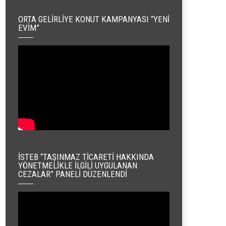
ORTA GELIRLIYE KONUT KAMPANYASI “YENI
EVIM”
İSTEB “TAŞINMAZ TICARETI HAKKINDA
YÖNETMELIKLE İLGILI UYGULANAN
CEZALAR” PANELI DÜZENLENDI