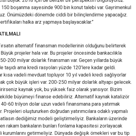
tkisi büyük. 2018 için de benzer bir perspektifi öngörüyoruz.
e 150 boşanma sayesinde 900 bin konut talebi var. Gayrimenkul
uyoruz. Önümüzdeki dönemde ciddi bir bilinçlendirme yapacağız.
rtifikaları halka arz yapmaya başlayacaklar.”
ATILMALI
ırsatın alternatif finansman modellerinin olduğunu belirterek
. Büyük projeler hala var. Bu projeler öncesinde bankacılıkla
50-200 milyar dolarlık finansman var. Geçen yıllarda büyük
e taşıdı ama kredi rasyoları yüzde 120’lere kadar geldi.
 kısa vadeli mevduat topluyor 10 yıl vadeli kredi sağlıyorlar
çok büyük işleri var. 200-250 milyar dolarlık altyapı gelecek.
irirseniz kaynak yok, bu yüksek faiz olarak yansıyor. Bizim
kilde büyümeyi finanse edebiliriz. Alternatif kaynak katalizör
40-60 trilyon dolar uzun vadeli finansmana para yatırmak
ar. Projeleri oluştururken doğrudan yatırımcılara odaklı yapmalı
ahatlasın dediğimiz modeli geliştirmeliyiz. Bankaların üzerinde
ken rakam bankaların bunları fonlama kapasitesi zorlayacak
di kurumlarını getirmeliyiz. Dünyada değişik örnekleri var bu tip