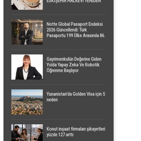
ESKİŞEHİR HALKEVİ YENİDEN
HAYAT BULUYOR
Notte Global Pasaport Endeksi
2026 Güncellendi: Türk
Pasaportu 199 Ülke Arasında 86.
Sırada
Gayrimenkulün Değerine Giden
Yolda Yapay Zeka Ve Robotik
Öğrenme Başlıyor
Yunanistan’da Golden Visa için 5
neden
Konut inşaat firmaları şikayetleri
yüzde 127 arttı