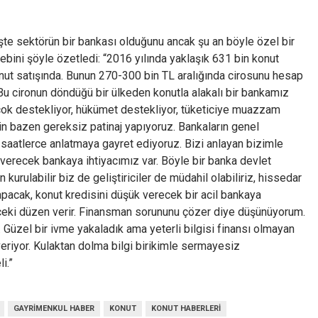
şte sektörün bir bankası olduğunu ancak şu an böyle özel bir
ebini şöyle özetledi: “2016 yılında yaklaşık 631 bin konut
 konut satışında. Bunun 270-300 bin TL aralığında cirosunu hesap
u cironun döndüğü bir ülkeden konutla alakalı bir bankamız
zi çok destekliyor, hükümet destekliyor, tüketiciye muazzam
için bazen gereksiz patinaj yapıyoruz. Bankaların genel
saatlerce anlatmaya gayret ediyoruz. Bizi anlayan bizimle
verecek bankaya ihtiyacımız var. Böyle bir banka devlet
 kurulabilir biz de geliştiriciler de müdahil olabiliriz, hissedar
yapacak, konut kredisini düşük verecek bir acil bankaya
 çeki düzen verir. Finansman sorununu çözer diye düşünüyorum.
üzel bir ivme yakaladık ama yeterli bilgisi finansı olmayan
veriyor. Kulaktan dolma bilgi birikimle sermayesiz
i.”
GAYRIMENKUL HABER
KONUT
KONUT HABERLERI