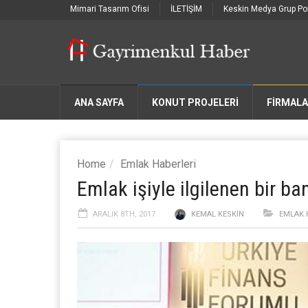
Mimari Tasarım Ofisi
İLETİŞİM
Keskin Medya Grup Por
ANA SAYFA
KONUT PROJELERİ
FIRMAL
Home
Emlak Haberleri
Emlak işiyle ilgilenen bir ba
ARALIK 8TH, 2017
KEMAL KESKIN
EMLAK 