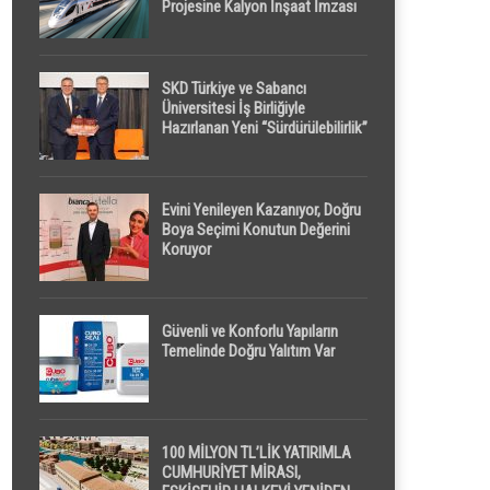
Projesine Kalyon İnşaat İmzası
SKD Türkiye ve Sabancı
Üniversitesi İş Birliğiyle
Hazırlanan Yeni “Sürdürülebilirlik”
Tanımı TDK Genel Türkçe
Sözlük’e Girdi
Evini Yenileyen Kazanıyor, Doğru
Boya Seçimi Konutun Değerini
Koruyor
Güvenli ve Konforlu Yapıların
Temelinde Doğru Yalıtım Var
100 MİLYON TL’LİK YATIRIMLA
CUMHURİYET MİRASI,