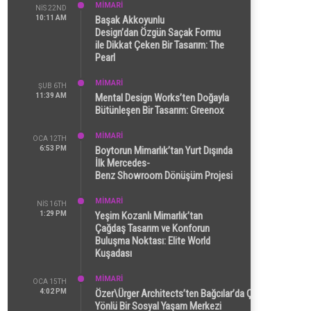
MİMARİ
NIS 22ND
10:11 AM
Başak Akkoyunlu
Design’dan Özgün Saçak Formu
ile Dikkat Çeken Bir Tasarım: The
Pearl
MİMARİ
ŞUB 6TH
11:39 AM
Mental Design Works’ten Doğayla
Bütünleşen Bir Tasarım: Greenox
MİMARİ
OCA 12TH
6:53 PM
Boytorun Mimarlık’tan Yurt Dışında
İlk Mercedes-
Benz Showroom Dönüşüm Projesi
MİMARİ
NIS 16TH
1:29 PM
Yeşim Kozanlı Mimarlık’tan
Çağdaş Tasarım ve Konforun
Buluşma Noktası: Elite World
Kuşadası
MİMARİ
OCA 15TH
4:02 PM
Özer\Ürger Architects’ten Bağcılar’da Çok
Yönlü Bir Sosyal Yaşam Merkezi