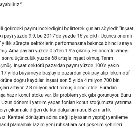
yabiliriz.”
 gelirdeki payını incelediğini belirterek şunları söyledi: “İnşaat
ki payı yüzde 9.9, bu 2017’de yüzde 16’ya çıktı. Üçüncü önemli
 yıllık süreçte sektörlerin performansına bakınca birinci sıraya
miş. Ama payları yüzde 0.5’ten 1.9’a çıkmış. En önemli ivmeyi
sonra üçüncülük yüzde 68 artışla inşaat olmuş. Tarım
şmüş. İnşaat sektörü pazardan payını yüzde 100’e yakın
rü 17 yılda büyümeye başlayıp pazardan çok pay alıp lokomotif
örüne doğru kaydılar. İnşaat son 5 yılda 4 milyon 700 bin
ları artıyor. 2.8 milyon adet olmuş birinci elde. Buradan
şa hazır konut stoku var. Bir problem yok gibi görünüyor. Bunu
 Uzun dönemli yatırım yapan fonları konut stoğumuza yatırıma
racıyı çıkarmak, diğeri de kur dalgalanması. Bizim artık
lıyız. Kentsel dönüşüm adına değil piyasanın yaptığı yenileme
asıl planlamak lazım yeni ruhsatlara set çekelim şehirleri