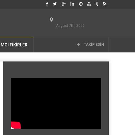
August 7th, 2026
İMCİ FİKİRLER
TAKIP EDIN