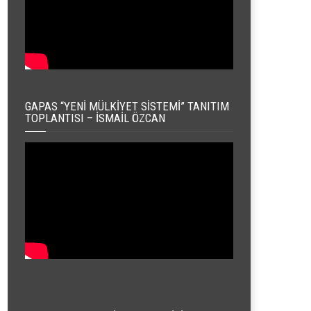
GAPAS “YENI MÜLKIYET SISTEMI” TANITIM
TOPLANTISI – İSMAIL ÖZCAN