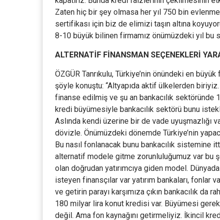
kapatırız. Bunda kredi faizlerinin çekilmesinin e
Zaten hiç bir şey olmasa her yıl 750 bin evlenm
sertifikası için biz de elimizi taşın altına koy
8-10 büyük bilinen firmamız önümüzdeki yıl bu se
ALTERNATİF FİNANSMAN SEÇENEKLERİ YAR
ÖZGÜR Tanrıkulu, Türkiye’nin önündeki en büyük f
şöyle konuştu: “Altyapıda aktif ülkelerden biriyiz
finanse edilmiş ve şu an bankacılık sektöründe 1
kredi büyümesiyle bankacılık sektörü bunu istekl
Aslında kendi üzerine bir de vade uyuşmazlığı var
dövizle. Önümüzdeki dönemde Türkiye’nin yapacak 
Bu nasıl fonlanacak bunu bankacılık sistemine itt
alternatif modele gitme zorunluluğumuz var bu şe
olan doğrudan yatırımcıya giden model. Dünyada 
isteyen finansçılar var yatırım bankaları, fonlar v
ve getirin parayı karşımıza çıkın bankacılık da r
180 milyar lira konut kredisi var. Büyümesi gere
değil. Ama fon kaynağını getirmeliyiz. İkincil kre