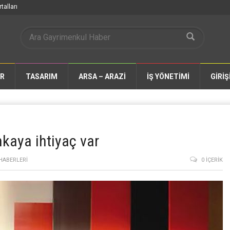
talları
AR
TASARIM
ARSA – ARAZİ
İŞ YÖNETİMİ
GİRİŞ
nkaya ihtiyaç var
HABERLERI
0 İÇERIK