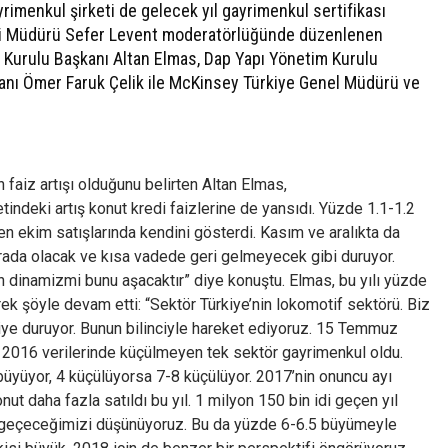
yrimenkul şirketi de gelecek yıl gayrimenkul sertifikası
omi Müdürü Sefer Levent moderatörlüğünde düzenlenen
Kurulu Başkanı Altan Elmas, Dap Yapı Yönetim Kurulu
kanı Ömer Faruk Çelik ile McKinsey Türkiye Genel Müdürü ve
aiz artışı olduğunu belirten Altan Elmas,
indeki artış konut kredi faizlerine de yansıdı. Yüzde 1.1-1.2
en ekim satışlarında kendini gösterdi. Kasım ve aralıkta da
rada olacak ve kısa vadede geri gelmeyecek gibi duruyor.
ün dinamizmi bunu aşacaktır” diye konuştu. Elmas, bu yılı yüzde
rek şöyle devam etti: “Sektör Türkiye’nin lokomotif sektörü. Biz
ye duruyor. Bunun bilinciyle hareket ediyoruz. 15 Temmuz
 2016 verilerinde küçülmeyen tek sektör gayrimenkul oldu.
yüyor, 4 küçülüyorsa 7-8 küçülüyor. 2017’nin onuncu ayı
nut daha fazla satıldı bu yıl. 1 milyon 150 bin idi geçen yıl
nı geçeceğimizi düşünüyoruz. Bu da yüzde 6-6.5 büyümeyle