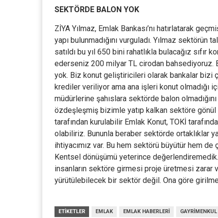
SEKTÖRDE BALON YOK
ZİYA Yılmaz, Emlak Bankası’nı hatırlatarak geçmi
yapı bulunmadığını vurguladı. Yılmaz sektörün tal
satıldı bu yıl 650 bini rahatlıkla bulacağız sıfır
ederseniz 200 milyar TL cirodan bahsediyoruz. B
yok. Biz konut geliştiricileri olarak bankalar bi
krediler veriliyor ama ana işleri konut olmadığı 
müdürlerine şahıslara sektörde balon olmadığını 
özdeşleşmiş bizimle yatıp kalkan sektöre gönül 
tarafından kurulabilir Emlak Konut, TOKİ tarafından
olabiliriz. Bununla beraber sektörde ortaklıklar 
ihtiyacımız var. Bu hem sektörü büyütür hem de
Kentsel dönüşümü yeterince değerlendiremedik. G
insanların sektöre girmesi proje üretmesi zarar 
yürütülebilecek bir sektör değil. Ona göre girilmel
ETIKETLER
EMLAK
EMLAK HABERLERI
GAYRIMENKUL