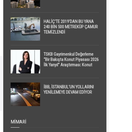
HALİÇ’TE 2019’DAN BU YANA
240 BİN 500 METREKÜP ÇAMUR
TEMİZLENDİ
TSKB Gayrimenkul Değerleme
“Bir Bakışta Konut Piyasası 2026
İlk Yarıyıl” Araştırması: Konut
Piyasasında Dengeli Görünüm
Sürerken, İlk El ve İpotekli
Satışlarda Sınırlı Toparlanma
Dikkat Çekti
İBB, İSTANBUL’UN YOLLARINI
YENİLEMEYE DEVAM EDİYOR
MIMARI