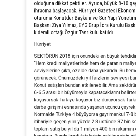
olduğuna dikkat çektiler. Ayrıca, büyük 8-10 ga
ihracına başlayacak. Hürriyet Gazetesi Ekon
oturuma Konutder Başkanı ve Sur Yapı Yönetim 
Başkanı Ziya Yılmaz, EYG Grup İcra Kurulu Baş
kıdemli ortağı Özgür Tanrıkulu katıldı.
Hürriyet
SEKTÖRÜN 2018 için önündeki en büyük tehdidin f
“Hem kredi maliyetlerinde hem de paranın maliyet
seviyelerine çıktı, özelde daha yukarıda. Bu hem
görünecek. Önümüzdeki yıl faizlerin seviyesi bu
Konut satışları bundan etkilenebilir. Ama sektör
6-6.5 arası bir büyümeyle kapatacaklarını belirte
koşuyorsak Türkiye koşuyor biz duruyorsak Türki
darbe girişimi esnasında yaşanan üçüncü çeyrek
Normalde Türkiye 4 büyüyorsa gayrimenkul 7-8 bü
itibariyle geçen yılın yüzde 2.8 üstünde 87 bin ko
toplam satış bu yıl da 1 milyon 400 bin rakamı