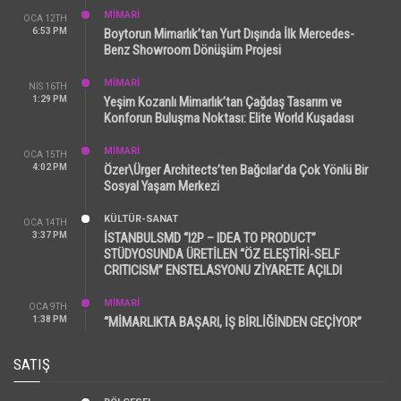
MİMARİ
OCA 12TH
6:53 PM
Boytorun Mimarlık’tan Yurt Dışında İlk Mercedes-
Benz Showroom Dönüşüm Projesi
MİMARİ
NIS 16TH
1:29 PM
Yeşim Kozanlı Mimarlık’tan Çağdaş Tasarım ve
Konforun Buluşma Noktası: Elite World Kuşadası
MİMARİ
OCA 15TH
4:02 PM
Özer\Ürger Architects’ten Bağcılar’da Çok Yönlü Bir
Sosyal Yaşam Merkezi
KÜLTÜR-SANAT
OCA 14TH
3:37 PM
İSTANBULSMD “I2P – IDEA TO PRODUCT”
STÜDYOSUNDA ÜRETİLEN “ÖZ ELEŞTİRİ-SELF
CRITICISM” ENSTELASYONU ZİYARETE AÇILDI
MİMARİ
OCA 9TH
1:38 PM
“MİMARLIKTA BAŞARI, İŞ BİRLİĞİNDEN GEÇİYOR”
SATIŞ