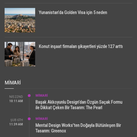
Yunanistan’da Golden Visa için 5 neden
Konut inşaat firmaları şikayetleri yüzde 127 arttı
MIMARI
MİMARİ
NIS 22ND
10:11 AM
Başak Akkoyunlu Design’dan Özgün Saçak Formu
ile Dikkat Çeken Bir Tasarım: The Pearl
MİMARİ
ŞUB 6TH
11:39 AM
Mental Design Works’ten Doğayla Bütünleşen Bir
Tasarım: Greenox