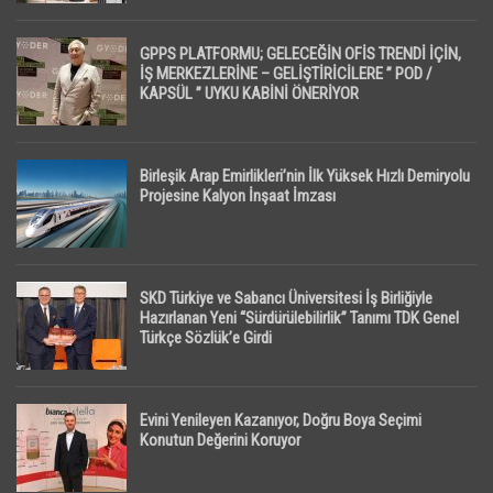
GPPS PLATFORMU; GELECEĞİN OFİS TRENDİ İÇİN,
İŞ MERKEZLERİNE – GELİŞTİRİCİLERE ” POD /
KAPSÜL ” UYKU KABİNİ ÖNERİYOR
Birleşik Arap Emirlikleri’nin İlk Yüksek Hızlı Demiryolu
Projesine Kalyon İnşaat İmzası
SKD Türkiye ve Sabancı Üniversitesi İş Birliğiyle
Hazırlanan Yeni “Sürdürülebilirlik” Tanımı TDK Genel
Türkçe Sözlük’e Girdi
Evini Yenileyen Kazanıyor, Doğru Boya Seçimi
Konutun Değerini Koruyor