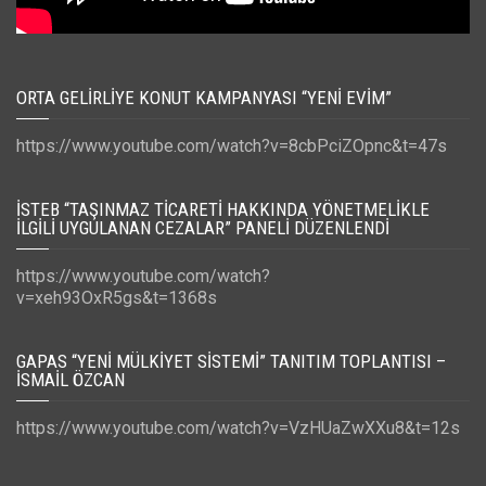
ORTA GELIRLIYE KONUT KAMPANYASI “YENI EVIM”
https://www.youtube.com/watch?v=8cbPciZOpnc&t=47s
İSTEB “TAŞINMAZ TICARETI HAKKINDA YÖNETMELIKLE
İLGILI UYGULANAN CEZALAR” PANELI DÜZENLENDI
https://www.youtube.com/watch?
v=xeh93OxR5gs&t=1368s
GAPAS “YENI MÜLKIYET SISTEMI” TANITIM TOPLANTISI –
İSMAIL ÖZCAN
https://www.youtube.com/watch?v=VzHUaZwXXu8&t=12s