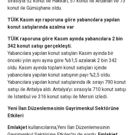
sırasıyla 52 konut ile Hakkari, 57 konut ile Ardahan ve 73
konut ile Gümüşhane oldu.
TÜİK Kasım ayı raporuna göre
yabancılara yapılan
konut satışlarında azalma var
TÜİK raporuna göre Kasım ayında yabancılara 2 bin
342 konut satışı gerçekleşti.
Yabancılara yapılan konut satışları Kasım ayında bir
önceki yılın aynı ayına göre %61,5 azalarak 2 bin 342
oldu. Kasım ayında toplam konut satışları içinde
yabancılara yapılan konut satışının payı %2,5 oldu.
Yabancılara yapılan konut satışlarında ilk sırayı 790 konut
satışı ile Antalya aldı. Antalya’yı sırasıyla 710 konut satışı
ile İstanbul ve 316 konut satışı ile Mersin izledi.
Yeni İlan Düzenlemesinin
Gayrimenkul Sektörüne
Etkileri
Emlakjet
kullanıcılarına,Yeni İlan Düzenlemesinin
Gayrimenkul Sektörüne Etkileri’ni de sordu.
Emlakjet