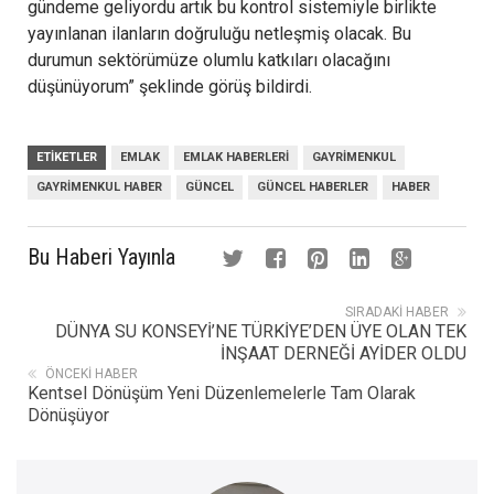
gündeme geliyordu artık bu kontrol sistemiyle birlikte
yayınlanan ilanların doğruluğu netleşmiş olacak. Bu
durumun sektörümüze olumlu katkıları olacağını
düşünüyorum” şeklinde görüş bildirdi.
ETIKETLER
EMLAK
EMLAK HABERLERI
GAYRIMENKUL
GAYRIMENKUL HABER
GÜNCEL
GÜNCEL HABERLER
HABER
Bu Haberi Yayınla
SIRADAKI HABER
DÜNYA SU KONSEYİ’NE TÜRKİYE’DEN ÜYE OLAN TEK
İNŞAAT DERNEĞİ AYİDER OLDU
ÖNCEKI HABER
Kentsel Dönüşüm Yeni Düzenlemelerle Tam Olarak
Dönüşüyor