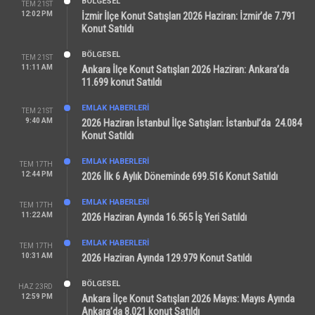
BÖLGESEL
TEM 21ST
12:02 PM
İzmir İlçe Konut Satışları 2026 Haziran: İzmir’de 7.791
Konut Satıldı
BÖLGESEL
TEM 21ST
11:11 AM
Ankara İlçe Konut Satışları 2026 Haziran: Ankara’da
11.699 konut Satıldı
EMLAK HABERLERI
TEM 21ST
9:40 AM
2026 Haziran İstanbul İlçe Satışları: İstanbul’da 24.084
Konut Satıldı
EMLAK HABERLERI
TEM 17TH
12:44 PM
2026 İlk 6 Aylık Döneminde 699.516 Konut Satıldı
EMLAK HABERLERI
TEM 17TH
11:22 AM
2026 Haziran Ayında 16.565 İş Yeri Satıldı
EMLAK HABERLERI
TEM 17TH
10:31 AM
2026 Haziran Ayında 129.979 Konut Satıldı
BÖLGESEL
HAZ 23RD
12:59 PM
Ankara İlçe Konut Satışları 2026 Mayıs: Mayıs Ayında
Ankara’da 8.021 konut Satıldı