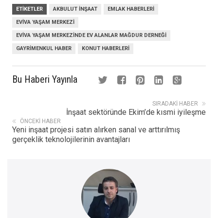
ETIKETLER
AKBULUT İNŞAAT
EMLAK HABERLERI
EVIVA YAŞAM MERKEZI
EVİVA YAŞAM MERKEZINDE EV ALANLAR MAĞDUR DERNEĞI
GAYRIMENKUL HABER
KONUT HABERLERI
Bu Haberi Yayınla
SIRADAKI HABER
İnşaat sektöründe Ekim’de kısmi iyileşme
ÖNCEKI HABER
Yeni inşaat projesi satın alırken sanal ve arttırılmış
gerçeklik teknolojilerinin avantajları