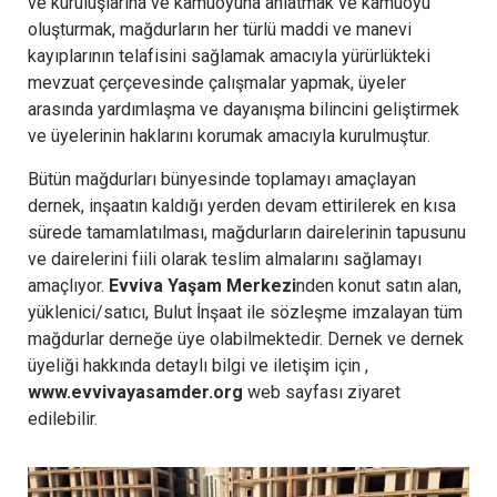
ve kuruluşlarına ve kamuoyuna anlatmak ve kamuoyu
oluşturmak, mağdurların her türlü maddi ve manevi
kayıplarının telafisini sağlamak amacıyla yürürlükteki
mevzuat çerçevesinde çalışmalar yapmak, üyeler
arasında yardımlaşma ve dayanışma bilincini geliştirmek
ve üyelerinin haklarını korumak amacıyla kurulmuştur.
Bütün mağdurları bünyesinde toplamayı amaçlayan
dernek, inşaatın kaldığı yerden devam ettirilerek en kısa
sürede tamamlatılması, mağdurların dairelerinin tapusunu
ve dairelerini fiili olarak teslim almalarını sağlamayı
amaçlıyor.
Evviva Yaşam Merkezi
nden konut satın alan,
yüklenici/satıcı, Bulut İnşaat ile sözleşme imzalayan tüm
mağdurlar derneğe üye olabilmektedir. Dernek ve dernek
üyeliği hakkında detaylı bilgi ve iletişim için ,
www.evvivayasamder.org
web sayfası ziyaret
edilebilir.