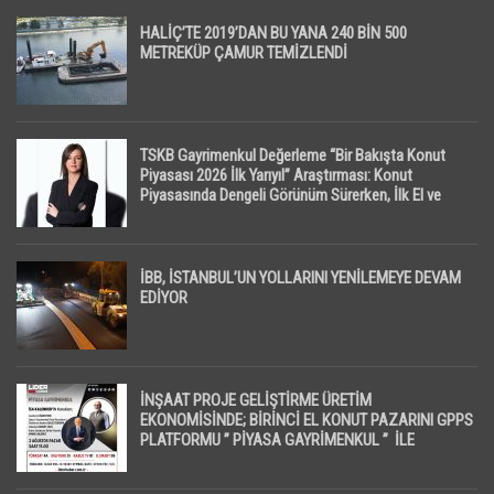
HALİÇ’TE 2019’DAN BU YANA 240 BİN 500
METREKÜP ÇAMUR TEMİZLENDİ
TSKB Gayrimenkul Değerleme “Bir Bakışta Konut
Piyasası 2026 İlk Yarıyıl” Araştırması: Konut
Piyasasında Dengeli Görünüm Sürerken, İlk El ve
İpotekli Satışlarda Sınırlı Toparlanma Dikkat Çekti
İBB, İSTANBUL’UN YOLLARINI YENİLEMEYE DEVAM
EDİYOR
İNŞAAT PROJE GELİŞTİRME ÜRETİM
EKONOMİSİNDE; BİRİNCİ EL KONUT PAZARINI GPPS
PLATFORMU ” PİYASA GAYRİMENKUL ” İLE
EKRANLARA TAŞIYACAK