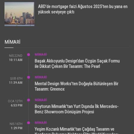
ABD’de mortgage faizi Ağustos 2025’ten bu yana en
yüksek seviyeye çıktı
MIMARI
MİMARİ
NIS 22ND
10:11 AM
Başak Akkoyunlu Design’dan Özgün Saçak Formu
ile Dikkat Çeken Bir Tasarım: The Pearl
MİMARİ
ŞUB 6TH
11:39 AM
Mental Design Works’ten Doğayla Bütünleşen Bir
Tasarım: Greenox
MİMARİ
OCA 12TH
6:53 PM
Boytorun Mimarlık’tan Yurt Dışında İlk Mercedes-
Benz Showroom Dönüşüm Projesi
MİMARİ
NIS 16TH
1:29 PM
Yeşim Kozanlı Mimarlık’tan Çağdaş Tasarım ve