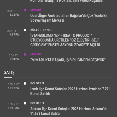
Konforun Buluşma Noktası: Elite World Kuşadası
MİMARİ
OCA 15TH
4:02 PM
Özer\Ürger Architects’ten Bağcılar’da Çok Yönlü Bir
Sosyal Yaşam Merkezi
KÜLTÜR-SANAT
OCA 14TH
3:37 PM
İSTANBULSMD “I2P – IDEA TO PRODUCT”
STÜDYOSUNDA ÜRETİLEN “ÖZ ELEŞTİRİ-SELF
CRITICISM” ENSTELASYONU ZİYARETE AÇILDI
MİMARİ
OCA 9TH
1:38 PM
“MİMARLIKTA BAŞARI, İŞ BİRLİĞİNDEN GEÇİYOR”
SATIŞ
BÖLGESEL
TEM 21ST
12:02 PM
İzmir İlçe Konut Satışları 2026 Haziran: İzmir’de 7.791
Konut Satıldı
BÖLGESEL
TEM 21ST
11:11 AM
Ankara İlçe Konut Satışları 2026 Haziran: Ankara’da
11.699 konut Satıldı