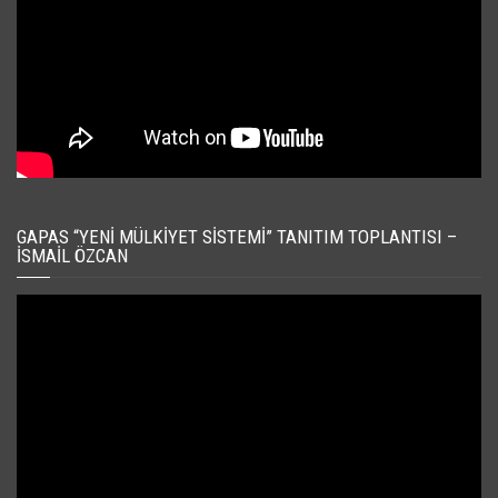
GAPAS “YENI MÜLKIYET SISTEMI” TANITIM TOPLANTISI –
İSMAIL ÖZCAN