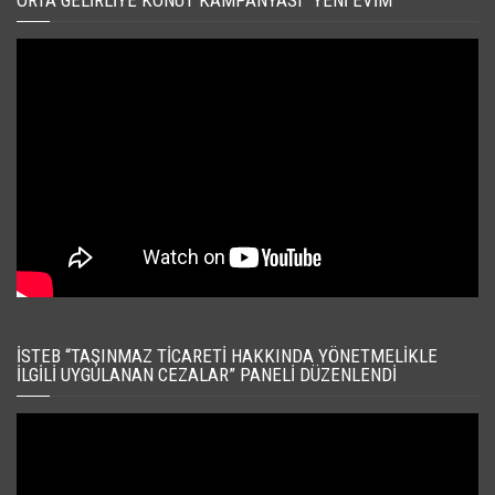
İSTEB “TAŞINMAZ TICARETI HAKKINDA YÖNETMELIKLE
İLGILI UYGULANAN CEZALAR” PANELI DÜZENLENDI