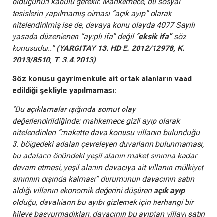
olduğunun kabulü gerekir. Mahkemece, bu sosyal
tesislerin yapılmamış olması “açık ayıp” olarak
nitelendirilmiş ise de, davaya konu olayda 4077 Sayılı
yasada düzenlenen “ayıplı ifa” değil
“eksik ifa”
söz
konusudur..”
(YARGITAY 13. HD E. 2012/12978, K.
2013/8510, T. 3.4.2013)
Söz konusu gayrimenkule ait ortak alanların vaad
edildiği şekliyle yapılmaması:
“Bu açıklamalar ışığında somut olay
değerlendirildiğinde; mahkemece gizli ayıp olarak
nitelendirilen “makette dava konusu villanın bulunduğu
3. bölgedeki adaları çevreleyen duvarların bulunmaması,
bu adaların önündeki yeşil alanın maket sınırına kadar
devam etmesi, yeşil alanın davacıya ait villanın mülkiyet
sınırının dışında kalması” durumunun davacının satın
aldığı villanın ekonomik değerini düşüren
açık ayıp
olduğu, davalıların bu ayıbı gizlemek için herhangi bir
hileye başvurmadıkları, davacının bu ayıptan villayı satın