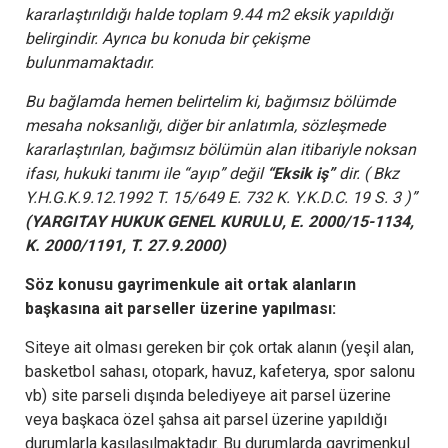
kararlaştırıldığı halde toplam 9.44 m2 eksik yapıldığı
belirgindir. Ayrıca bu konuda bir çekişme
bulunmamaktadır.
Bu bağlamda hemen belirtelim ki, bağımsız bölümde
mesaha noksanlığı, diğer bir anlatımla, sözleşmede
kararlaştırılan, bağımsız bölümün alan itibariyle noksan
ifası, hukuki tanımı ile “ayıp” değil
“Eksik iş”
dir.
( Bkz
Y.H.G.K.9.12.1992 T. 15/649 E. 732 K. Y.K.D.C. 19 S. 3 )”
(YARGITAY HUKUK GENEL KURULU, E. 2000/15-1134,
K. 2000/1191, T. 27.9.2000)
Söz konusu gayrimenkule ait ortak alanların
başkasına ait parseller üzerine yapılması:
Siteye ait olması gereken bir çok ortak alanın (yeşil alan,
basketbol sahası, otopark, havuz, kafeterya, spor salonu
vb) site parseli dışında belediyeye ait parsel üzerine
veya başkaca özel şahsa ait parsel üzerine yapıldığı
durumlarla kaşılaşılmaktadır. Bu durumlarda gayrimenkul