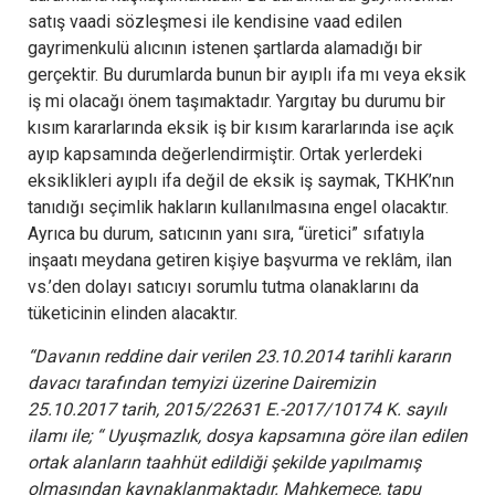
satış vaadi sözleşmesi ile kendisine vaad edilen
gayrimenkulü alıcının istenen şartlarda alamadığı bir
gerçektir. Bu durumlarda bunun bir ayıplı ifa mı veya eksik
iş mi olacağı önem taşımaktadır. Yargıtay bu durumu bir
kısım kararlarında eksik iş bir kısım kararlarında ise açık
ayıp kapsamında değerlendirmiştir. Ortak yerlerdeki
eksiklikleri ayıplı ifa değil de eksik iş saymak, TKHK’nın
tanıdığı seçimlik hakların kullanılmasına engel olacaktır.
Ayrıca bu durum, satıcının yanı sıra, “üretici” sıfatıyla
inşaatı meydana getiren kişiye başvurma ve reklâm, ilan
vs.’den dolayı satıcıyı sorumlu tutma olanaklarını da
tüketicinin elinden alacaktır.
“Davanın reddine dair verilen 23.10.2014 tarihli kararın
davacı tarafından temyizi üzerine Dairemizin
25.10.2017 tarih, 2015/22631 E.-2017/10174 K. sayılı
ilamı ile; “ Uyuşmazlık, dosya kapsamına göre ilan edilen
ortak alanların taahhüt edildiği şekilde yapılmamış
olmasından kaynaklanmaktadır. Mahkemece, tapu