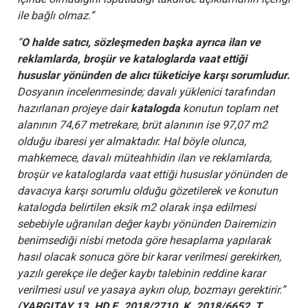
ile bağlı olmaz.”
“
O halde satıcı, sözleşmeden başka ayrıca ilan ve
reklamlarda, broşür ve kataloglarda vaat ettiği
hususlar yönünden de alıcı tüketiciye karşı sorumludur.
Dosyanın incelenmesinde; davalı yüklenici tarafından
hazırlanan projeye dair
katalogda
konutun toplam net
alanının 74,67 metrekare, brüt alanının ise 97,07 m2
olduğu ibaresi yer almaktadır. Hal böyle olunca,
mahkemece, davalı müteahhidin ilan ve reklamlarda,
broşür ve kataloglarda vaat ettiği hususlar yönünden de
davacıya karşı sorumlu olduğu gözetilerek ve konutun
katalogda belirtilen eksik m2 olarak inşa edilmesi
sebebiyle uğranılan değer kaybı yönünden Dairemizin
benimsediği nisbi metoda göre hesaplama yapılarak
hasıl olacak sonuca göre bir karar verilmesi gerekirken,
yazılı gerekçe ile değer kaybı talebinin reddine karar
verilmesi usul ve yasaya aykırı olup, bozmayı gerektirir.”
( YARGITAY 13. HD E. 2018/2710, K. 2018/6652, T.