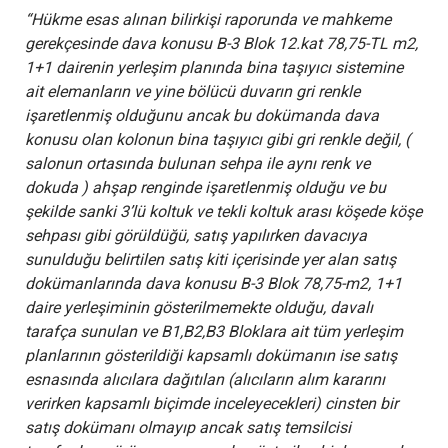
“Hükme esas alınan bilirkişi raporunda ve mahkeme
gerekçesinde dava konusu B-3 Blok 12.kat 78,75-TL m2,
1+1 dairenin yerleşim planında bina taşıyıcı sistemine
ait elemanların ve yine bölücü duvarın gri renkle
işaretlenmiş olduğunu ancak bu dokümanda dava
konusu olan kolonun bina taşıyıcı gibi gri renkle değil, (
salonun ortasında bulunan sehpa ile aynı renk ve
dokuda ) ahşap renginde işaretlenmiş olduğu ve bu
şekilde sanki 3’lü koltuk ve tekli koltuk arası köşede köşe
sehpası gibi görüldüğü, satış yapılırken davacıya
sunulduğu belirtilen satış kiti içerisinde yer alan satış
dokümanlarında dava konusu B-3 Blok 78,75-m2, 1+1
daire yerleşiminin gösterilmemekte olduğu, davalı
tarafça sunulan ve B1,B2,B3 Bloklara ait tüm yerleşim
planlarının gösterildiği kapsamlı dokümanın ise satış
esnasında alıcılara dağıtılan (alıcıların alım kararını
verirken kapsamlı biçimde inceleyecekleri) cinsten bir
satış dokümanı olmayıp ancak satış temsilcisi