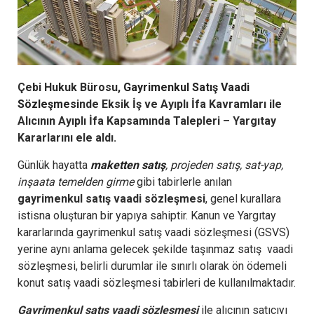
Çebi Hukuk Bürosu,
Gayrimenkul Satış Vaadi
Sözleşmesi
nde Eksik İş ve Ayıplı İfa Kavramları ile
Alıcının Ayıplı İfa Kapsamında Talepleri – Yargıtay
Kararlarını ele aldı.
Günlük hayatta
maketten satış
, projeden satış, sat-yap,
inşaata temelden girme
gibi tabirlerle anılan
gayrimenkul satış vaadi sözleşmesi
, genel kurallara
istisna oluşturan bir yapıya sahiptir. Kanun ve Yargıtay
kararlarında gayrimenkul satış vaadi sözleşmesi (GSVS)
yerine aynı anlama gelecek şekilde taşınmaz satış vaadi
sözleşmesi, belirli durumlar ile sınırlı olarak ön ödemeli
konut satış vaadi sözleşmesi tabirleri de kullanılmaktadır.
Gayrimenkul satış vaadi sözleşmesi
ile alıcının satıcıyı