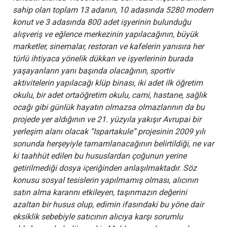
sahip olan toplam 13 adanın, 10 adasında 5280 modern
konut ve 3 adasında 800 adet işyerinin bulunduğu
alışveriş ve eğlence merkezinin yapılacağının, büyük
marketler, sinemalar, restoran ve kafelerin yanısıra her
türlü ihtiyaca yönelik dükkan ve işyerlerinin burada
yaşayanların yanı başında olacağının, sportiv
aktivitelerin yapılacağı klüp binası, iki adet ilk öğretim
okulu, bir adet ortaöğretim okulu, cami, hastane, sağlık
ocağı gibi günlük hayatın olmazsa olmazlarının da bu
projede yer aldığının ve 21. yüzyıla yakışır Avrupai bir
yerleşim alanı olacak “Ispartakule” projesinin 2009 yılı
sonunda herşeyiyle tamamlanacağının belirtildiği, ne var
ki taahhüt edilen bu hususlardan çoğunun yerine
getirilmediği dosya içeriğinden anlaşılmaktadır. Söz
konusu sosyal tesislerin yapılmamış olması, alıcının
satın alma kararını etkileyen, taşınmazın değerini
azaltan bir husus olup, edimin ifasındaki bu yöne dair
eksiklik sebebiyle satıcının alıcıya karşı sorumlu