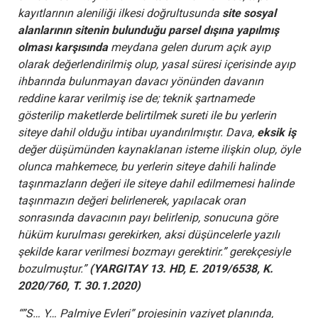
kayıtlarının aleniliği ilkesi doğrultusunda
site sosyal
alanlarının sitenin bulunduğu parsel dışına yapılmış
olması karşısında
meydana gelen durum açık ayıp
olarak değerlendirilmiş olup, yasal süresi içerisinde ayıp
ihbarında bulunmayan davacı yönünden davanın
reddine karar verilmiş ise de; teknik şartnamede
gösterilip maketlerde belirtilmek sureti ile bu yerlerin
siteye dahil olduğu intibaı uyandırılmıştır. Dava,
eksik iş
değer düşümünden kaynaklanan isteme ilişkin olup, öyle
olunca mahkemece, bu yerlerin siteye dahili halinde
taşınmazların değeri ile siteye dahil edilmemesi halinde
taşınmazın değeri belirlenerek, yapılacak oran
sonrasında davacının payı belirlenip, sonucuna göre
hüküm kurulması gerekirken, aksi düşüncelerle yazılı
şekilde karar verilmesi bozmayı gerektirir.” gerekçesiyle
bozulmuştur.”
(YARGITAY 13. HD, E. 2019/6538, K.
2020/760, T. 30.1.2020)
“”S… Y… Palmiye Evleri” projesinin vaziyet planında,