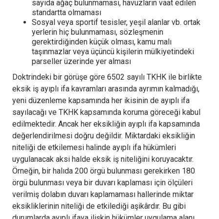
sayıda ağaç bulunmaması, havuzların vaat edilen
standartta olmaması
Sosyal veya sportif tesisler, yeşil alanlar vb. ortak
yerlerin hiç bulunmaması, sözleşmenin
gerektirdiğinden küçük olması, kamu malı
taşınmazlar veya üçüncü kişilerin mülkiyetindeki
parseller üzerinde yer alması
Doktrindeki bir görüşe göre 6502 sayılı TKHK ile birlikte
eksik iş ayıplı ifa kavramları arasında ayrımın kalmadığı,
yeni düzenleme kapsamında her ikisinin de ayıplı ifa
sayılacağı ve TKHK kapsamında koruma göreceği kabul
edilmektedir. Ancak her eksikliğin ayıplı ifa kapsamında
değerlendirilmesi doğru değildir. Miktardaki eksikliğin
niteliği de etkilemesi halinde ayıplı ifa hükümleri
uygulanacak aksi halde eksik iş niteliğini koruyacaktır.
Örneğin, bir halıda 200 örgü bulunması gerekirken 180
örgü bulunması veya bir duvarı kaplaması için ölçüleri
verilmiş dolabın duvarı kaplamaması hallerinde miktar
eksikliklerinin niteliği de etkilediği aşikârdır. Bu gibi
durumlarda ayıplı ifaya ilişkin hükümler uygulama alanı