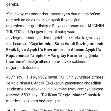
gerekir.
Kanun koyucu tarafından, istenmeyen durumların önüne
geçmek adına eksik iş ve ayıplı ifaya ilişkin
düzenlemeler getirilmiştir. Bu yazı kapsamında ALICININ
TÜKETİCİ olduğu gayrimenkul satış vaadi
sözleşmelerinde gündeme gelebilecek eksik iş ve ayıplı
ifa durumları
“Gayrimenkul Satış Vaadi Sözleşmesinde
Eksik İş ve Ayıplı İfa Kavramları ile Alıcının Ayıplı İfa
Kapsamında Talepleri – Yargıtay Kararları Işığında
İnceleme”
başlığı altında soru-cevap şeklinde
değerlendirilecektir.
4077 sayılı TKHK, 6502 sayılı TKHK’nın yürürlüğe girmesi
ile kaldırılmıştır. Ancak Eski kanun zamanında akdedilen
sözleşmelere eski kanun hükümleri uygulanmaya devam
edeceği 6502 sayılı TKHK’nın
“Geçici Madde”
başlıklı 1.
maddesi ile karara bağlanmıştır.
“Bu Kanunun yürürlüğe girdiği tarihten önceki tüketici