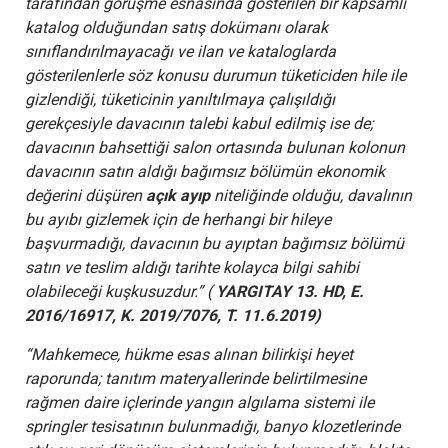
tarafından görüşme esnasında gösterilen bir kapsamlı
katalog olduğundan satış dokümanı olarak
sınıflandırılmayacağı ve ilan ve kataloglarda
gösterilenlerle söz konusu durumun tüketiciden hile ile
gizlendiği, tüketicinin yanıltılmaya çalışıldığı
gerekçesiyle davacının talebi kabul edilmiş ise de;
davacının bahsettiği salon ortasında bulunan kolonun
davacının satın aldığı bağımsız bölümün ekonomik
değerini düşüren
açık ayıp
niteliğinde olduğu, davalının
bu ayıbı gizlemek için de herhangi bir hileye
başvurmadığı, davacının bu ayıptan bağımsız bölümü
satın ve teslim aldığı tarihte kolayca bilgi sahibi
olabileceği kuşkusuzdur.” (
YARGITAY 13. HD, E.
2016/16917, K. 2019/7076, T. 11.6.2019)
“Mahkemece, hükme esas alınan bilirkişi heyet
raporunda; tanıtım materyallerinde belirtilmesine
rağmen daire içlerinde yangın algılama sistemi ile
springler tesisatının bulunmadığı, banyo klozetlerinde