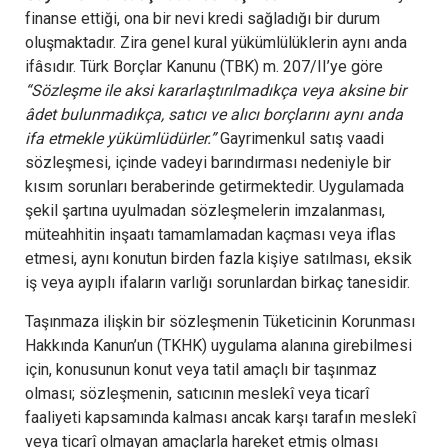
finanse ettiği, ona bir nevi kredi sağladığı bir durum
oluşmaktadır. Zira genel kural yükümlülüklerin aynı anda
ifâsıdır. Türk Borçlar Kanunu (TBK) m. 207/II’ye göre
“Sözleşme ile aksi kararlaştırılmadıkça veya aksine bir
âdet bulunmadıkça, satıcı ve alıcı borçlarını aynı anda
ifa etmekle yükümlüdürler.”
Gayrimenkul satış vaadi
sözleşmesi, içinde vadeyi barındırması nedeniyle bir
kısım sorunları beraberinde getirmektedir. Uygulamada
şekil şartına uyulmadan sözleşmelerin imzalanması,
müteahhitin inşaatı tamamlamadan kaçması veya iflas
etmesi, aynı konutun birden fazla kişiye satılması, eksik
iş veya ayıplı ifaların varlığı sorunlardan birkaç tanesidir.
Taşınmaza ilişkin bir sözleşmenin Tüketicinin Korunması
Hakkında Kanun’un (TKHK) uygulama alanına girebilmesi
için, konusunun konut veya tatil amaçlı bir taşınmaz
olması; sözleşmenin, satıcının meslekî veya ticarî
faaliyeti kapsamında kalması ancak karşı tarafın meslekî
veya ticarî olmayan amaçlarla hareket etmiş olması