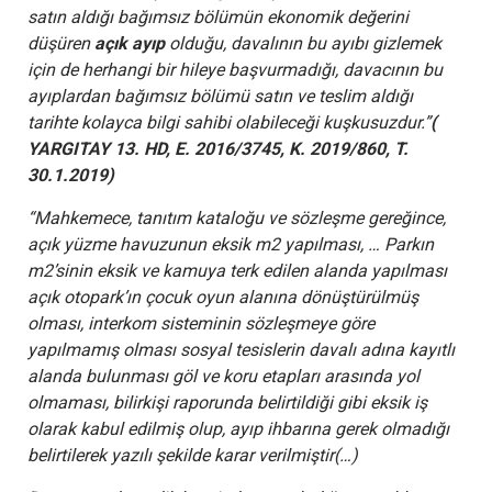
satın aldığı bağımsız bölümün ekonomik değerini
düşüren
açık ayıp
olduğu, davalının bu ayıbı gizlemek
için de herhangi bir hileye başvurmadığı, davacının bu
ayıplardan bağımsız bölümü satın ve teslim aldığı
tarihte kolayca bilgi sahibi olabileceği kuşkusuzdur.
”
(
YARGITAY 13. HD, E. 2016/3745, K. 2019/860, T.
30.1.2019)
“Mahkemece, tanıtım kataloğu ve sözleşme gereğince,
açık yüzme havuzunun eksik m2 yapılması, … Parkın
m2’sinin eksik ve kamuya terk edilen alanda yapılması
açık otopark’ın çocuk oyun alanına dönüştürülmüş
olması, interkom sisteminin sözleşmeye göre
yapılmamış olması sosyal tesislerin davalı adına kayıtlı
alanda bulunması göl ve koru etapları arasında yol
olmaması, bilirkişi raporunda belirtildiği gibi eksik iş
olarak kabul edilmiş olup, ayıp ihbarına gerek olmadığı
belirtilerek yazılı şekilde karar verilmiştir(…)