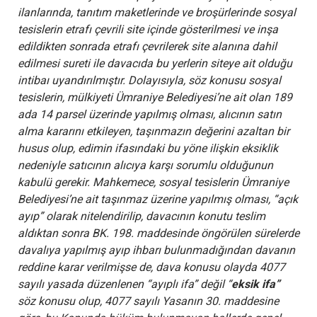
ilanlarında, tanıtım maketlerinde ve broşürlerinde sosyal
tesislerin etrafı çevrili site içinde gösterilmesi ve inşa
edildikten sonrada etrafı çevrilerek site alanına dahil
edilmesi sureti ile davacıda bu yerlerin siteye ait olduğu
intibaı uyandırılmıştır. Dolayısıyla, söz konusu sosyal
tesislerin, mülkiyeti Ümraniye Belediyesi’ne ait olan 189
ada 14 parsel üzerinde yapılmış olması, alıcının satın
alma kararını etkileyen, taşınmazın değerini azaltan bir
husus olup, edimin ifasındaki bu yöne ilişkin eksiklik
nedeniyle satıcının alıcıya karşı sorumlu olduğunun
kabulü gerekir. Mahkemece, sosyal tesislerin Ümraniye
Belediyesi’ne ait taşınmaz üzerine yapılmış olması, “açık
ayıp” olarak nitelendirilip, davacının konutu teslim
aldıktan sonra BK. 198. maddesinde öngörülen sürelerde
davalıya yapılmış ayıp ihbarı bulunmadığından davanın
reddine karar verilmişse de, dava konusu olayda 4077
sayılı yasada düzenlenen “ayıplı ifa” değil “
eksik ifa”
söz konusu olup, 4077 sayılı Yasanın 30. maddesine