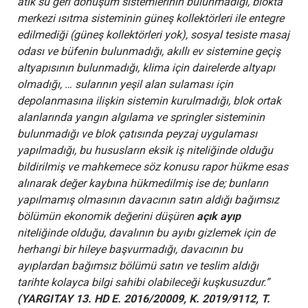
atık su geri dönüşüm sistemlerinin bulunmadığı, blokta
merkezi ısıtma sisteminin güneş kollektörleri ile entegre
edilmediği (güneş kollektörleri yok), sosyal tesiste masaj
odası ve büfenin bulunmadığı, akıllı ev sistemine geçiş
altyapısının bulunmadığı, klima için dairelerde altyapı
olmadığı, … sularının yeşil alan sulaması için
depolanmasına ilişkin sistemin kurulmadığı, blok ortak
alanlarında yangın algılama ve springler sisteminin
bulunmadığı ve blok çatısında peyzaj uygulaması
yapılmadığı, bu hususların eksik iş niteliğinde olduğu
bildirilmiş ve mahkemece söz konusu rapor hükme esas
alınarak değer kaybına hükmedilmiş ise de; bunların
yapılmamış olmasının davacının satın aldığı bağımsız
bölümün ekonomik değerini düşüren
açık ayıp
niteliğinde olduğu, davalının bu ayıbı gizlemek için de
herhangi bir hileye başvurmadığı, davacının bu
ayıplardan bağımsız bölümü satın ve teslim aldığı
tarihte kolayca bilgi sahibi olabileceği kuşkusuzdur.”
(YARGITAY 13. HD E. 2016/20009, K. 2019/9112, T.