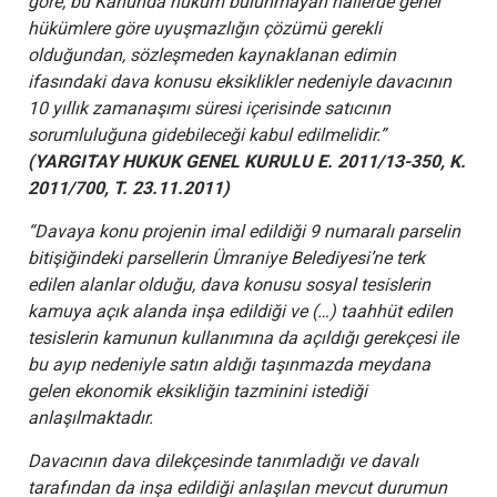
göre, bu Kanunda hüküm bulunmayan hallerde genel
hükümlere göre uyuşmazlığın çözümü gerekli
olduğundan, sözleşmeden kaynaklanan edimin
ifasındaki dava konusu eksiklikler nedeniyle davacının
10 yıllık zamanaşımı süresi içerisinde satıcının
sorumluluğuna gidebileceği kabul edilmelidir.”
(YARGITAY HUKUK GENEL KURULU E. 2011/13-350, K.
2011/700, T. 23.11.2011)
“Davaya konu projenin imal edildiği 9 numaralı parselin
bitişiğindeki parsellerin Ümraniye Belediyesi’ne terk
edilen alanlar olduğu, dava konusu sosyal tesislerin
kamuya açık alanda inşa edildiği ve (…) taahhüt edilen
tesislerin kamunun kullanımına da açıldığı gerekçesi ile
bu ayıp nedeniyle satın aldığı taşınmazda meydana
gelen ekonomik eksikliğin tazminini istediği
anlaşılmaktadır.
Davacının dava dilekçesinde tanımladığı ve davalı
tarafından da inşa edildiği anlaşılan mevcut durumun