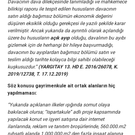
Davacının dava dilekçesinde tanımladığı ve mahkemece
bilirkişi raporu ile tespit edilen hususların davacının
satın aldığı bağımsız bölümün ekonomik değerini
düşüren eksiklik olduğu gerekçesi ile yazılı şekilde karar
verilmiştir. Ancak yukarıda da ayrıntılı olarak açılandığı
üzere bu hususların
açık ayıp
olduğu, davalının bu ayıbı
gizlemek için de herhangi bir hileye başvurmadığı,
davacının bu ayıplardan bağımsız bölümü satın ve
teslim aldığı tarihte kolayca bilgi sahibi olabileceği
kuşkusuzdur.”
(YARGITAY 13. HD E. 2016/26078, K.
2019/12738, T. 17.12.2019)
Söz konusu gayrimenkule ait ortak alanların hiç
yapılmaması:
“Yukarıda açıklanan ilkeler ışığında somut olaya
bakılacak olursa; “Ispartakule” adlı proje kapsamında
yapılacak konut ve işyeri satışına dair internet
ilanlarında, reklam ve tanıtım broşürlerinde, 560.000.m2
ruhsatlı alanda 1.000.000.m2 den fazla inşaat alanına