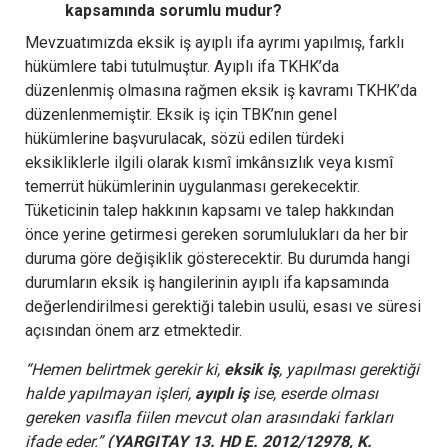
kapsamında sorumlu mudur?
Mevzuatımızda eksik iş ayıplı ifa ayrımı yapılmış, farklı
hükümlere tabi tutulmuştur. Ayıplı ifa TKHK’da
düzenlenmiş olmasına rağmen eksik iş kavramı TKHK’da
düzenlenmemiştir. Eksik iş için TBK’nın genel
hükümlerine başvurulacak, sözü edilen türdeki
eksikliklerle ilgili olarak kısmî imkânsızlık veya kısmî
temerrüt hükümlerinin uygulanması gerekecektir.
Tüketicinin talep hakkının kapsamı ve talep hakkından
önce yerine getirmesi gereken sorumlulukları da her bir
duruma göre değişiklik gösterecektir. Bu durumda hangi
durumların eksik iş hangilerinin ayıplı ifa kapsamında
değerlendirilmesi gerektiği talebin usulü, esası ve süresi
açısından önem arz etmektedir.
“Hemen belirtmek gerekir ki,
eksik iş
, yapılması gerektiği
halde yapılmayan işleri,
ayıplı iş
ise, eserde olması
gereken vasıfla fiilen mevcut olan arasındaki farkları
ifade eder.”
(YARGITAY 13. HD E. 2012/12978, K.