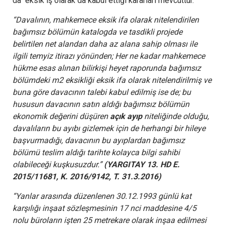
da eksik iş olarak da kabul ettiği kararları mevcuttur.
“Davalının, mahkemece eksik ifa olarak nitelendirilen
bağımsız bölümün katalogda ve tasdikli projede
belirtilen net alandan daha az alana sahip olması ile
ilgili temyiz itirazı yönünden; Her ne kadar mahkemece
hükme esas alınan bilirkişi heyet raporunda bağımsız
bölümdeki m2 eksikliği eksik ifa olarak nitelendirilmiş ve
buna göre davacının talebi kabul edilmiş ise de; bu
hususun davacının satın aldığı bağımsız bölümün
ekonomik değerini düşüren
açık ayıp
niteliğinde olduğu,
davalıların bu ayıbı gizlemek için de herhangi bir hileye
başvurmadığı, davacının bu ayıplardan bağımsız
bölümü teslim aldığı tarihte kolayca bilgi sahibi
olabileceği kuşkusuzdur.”
(YARGITAY 13. HD E.
2015/11681, K. 2016/9142, T. 31.3.2016)
“Yanlar arasında düzenlenen 30.12.1993 günlü kat
karşılığı inşaat sözleşmesinin 17 nci maddesine 4/5
nolu büroların işten 25 metrekare olarak inşaa edilmesi