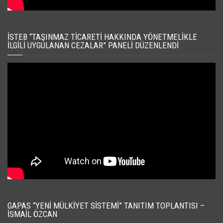
İSTEB “TAŞINMAZ TICARETI HAKKINDA YÖNETMELIKLE
İLGILI UYGULANAN CEZALAR” PANELI DÜZENLENDI
GAPAS “YENI MÜLKIYET SISTEMI” TANITIM TOPLANTISI –
İSMAIL ÖZCAN