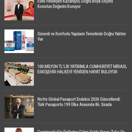
Evini Yenileyen Kazanıyor, Doğru Boya Seçimi
Konutun Değerini Koruyor
Güvenli ve Konforlu Yapıların Temelinde Doğru Yalıtım
Var
100 MİLYON TL’LİK YATIRIMLA CUMHURİYET MİRASI,
ESKİŞEHİR HALKEVİ YENİDEN HAYAT BULUYOR
Notte Global Pasaport Endeksi 2026 Güncellendi:
Türk Pasaportu 199 Ülke Arasında 86. Sırada