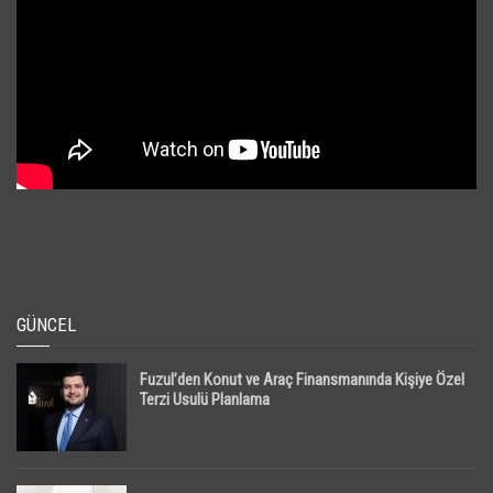
GÜNCEL
Fuzul’den Konut ve Araç Finansmanında Kişiye Özel
Terzi Usulü Planlama