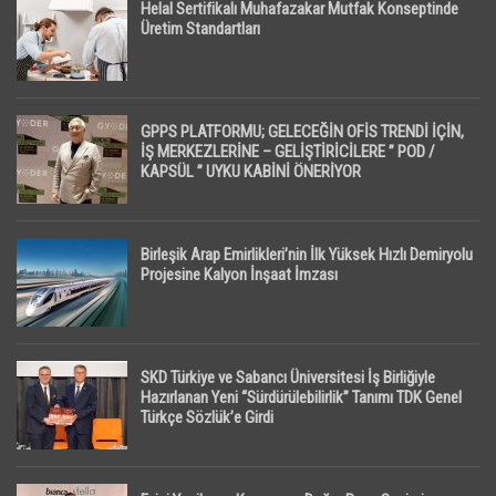
Helal Sertifikalı Muhafazakar Mutfak Konseptinde
Üretim Standartları
GPPS PLATFORMU; GELECEĞİN OFİS TRENDİ İÇİN,
İŞ MERKEZLERİNE – GELİŞTİRİCİLERE ” POD /
KAPSÜL ” UYKU KABİNİ ÖNERİYOR
Birleşik Arap Emirlikleri’nin İlk Yüksek Hızlı Demiryolu
Projesine Kalyon İnşaat İmzası
SKD Türkiye ve Sabancı Üniversitesi İş Birliğiyle
Hazırlanan Yeni “Sürdürülebilirlik” Tanımı TDK Genel
Türkçe Sözlük’e Girdi