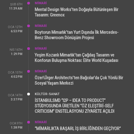
MİMARİ
ŞUB 6TH
11:39 AM
Mental Design Works’ten Doğayla Bütünleşen Bir
Tasarım: Greenox
MİMARİ
OCA 12TH
6:53 PM
Boytorun Mimarlık’tan Yurt Dışında İlk Mercedes-
Benz Showroom Dönüşüm Projesi
MİMARİ
NIS 16TH
1:29 PM
Yeşim Kozanlı Mimarlık’tan Çağdaş Tasarım ve
Konforun Buluşma Noktası: Elite World Kuşadası
MİMARİ
OCA 15TH
4:02 PM
Özer\Ürger Architects’ten Bağcılar’da Çok Yönlü Bir
Sosyal Yaşam Merkezi
KÜLTÜR-SANAT
OCA 14TH
3:37 PM
İSTANBULSMD “I2P – IDEA TO PRODUCT”
STÜDYOSUNDA ÜRETİLEN “ÖZ ELEŞTİRİ-SELF
CRITICISM” ENSTELASYONU ZİYARETE AÇILDI
MİMARİ
OCA 9TH
1:38 PM
“MİMARLIKTA BAŞARI, İŞ BİRLİĞİNDEN GEÇİYOR”