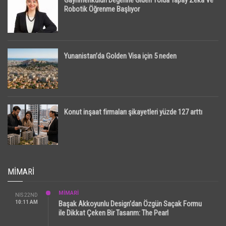
Gayrimenkulün Değerine Giden Yolda Yapay Zeka Ve
Robotik Öğrenme Başlıyor
Yunanistan’da Golden Visa için 5 neden
Konut inşaat firmaları şikayetleri yüzde 127 arttı
MIMARI
MİMARİ
NIS 22ND
10:11 AM
Başak Akkoyunlu Design’dan Özgün Saçak Formu
ile Dikkat Çeken Bir Tasarım: The Pearl