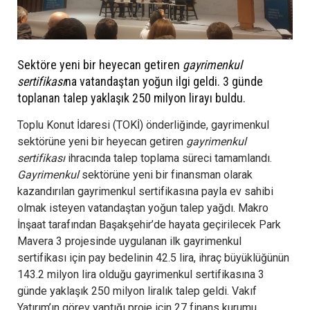
Sektöre yeni bir heyecan getiren
gayrimenkul
sertifikası
na vatandaştan yoğun ilgi geldi. 3 günde
toplanan talep yaklaşık 250 milyon lirayı buldu.
Toplu Konut İdaresi (TOKİ) önderliğinde, gayrimenkul
sektörüne yeni bir heyecan getiren
gayrimenkul
sertifikası
ihracında talep toplama süreci tamamlandı.
Gayrimenkul
sektörüne yeni bir finansman olarak
kazandırılan gayrimenkul sertifikasına payla ev sahibi
olmak isteyen vatandaştan yoğun talep yağdı. Makro
İnşaat tarafından Başakşehir’de hayata geçirilecek Park
Mavera 3 projesinde uygulanan ilk gayrimenkul
sertifikası için pay bedelinin 42.5 lira, ihraç büyüklüğünün
143.2 milyon lira olduğu gayrimenkul sertifikasına 3
günde yaklaşık 250 milyon liralık talep geldi. Vakıf
Yatırım’ın görev yaptığı proje için 27 finans kurumu