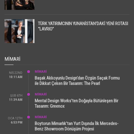
TÜRK YATIRIMCININ YUNANİSTAN’DAKİ YENİ ROTASI
“LAVRIO”
MIMARI
MİMARİ
NIS 22ND
10:11 AM
Başak Akkoyunlu Design’dan Özgün Saçak Formu
ile Dikkat Çeken Bir Tasarım: The Pearl
MİMARİ
ŞUB 6TH
11:39 AM
Mental Design Works’ten Doğayla Bütünleşen Bir
Tasarım: Greenox
MİMARİ
OCA 12TH
6:53 PM
Boytorun Mimarlık’tan Yurt Dışında İlk Mercedes-
Benz Showroom Dönüşüm Projesi