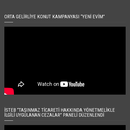
ORTA GELIRLIYE KONUT KAMPANYASI “YENI EVIM”
İSTEB “TAŞINMAZ TICARETI HAKKINDA YÖNETMELIKLE
İLGILI UYGULANAN CEZALAR” PANELI DÜZENLENDI