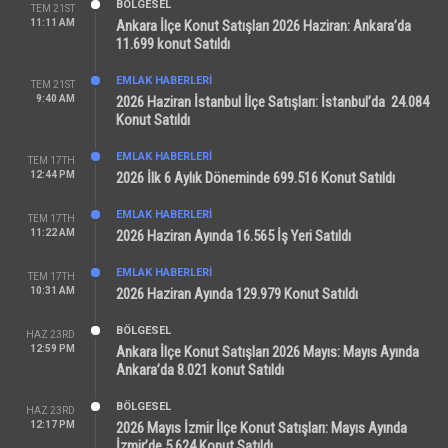
BÖLGESEL
TEM 21ST
11:11 AM
Ankara İlçe Konut Satışları 2026 Haziran: Ankara’da
11.699 konut Satıldı
EMLAK HABERLERI
TEM 21ST
9:40 AM
2026 Haziran İstanbul İlçe Satışları: İstanbul’da 24.084
Konut Satıldı
EMLAK HABERLERI
TEM 17TH
12:44 PM
2026 İlk 6 Aylık Döneminde 699.516 Konut Satıldı
EMLAK HABERLERI
TEM 17TH
11:22 AM
2026 Haziran Ayında 16.565 İş Yeri Satıldı
EMLAK HABERLERI
TEM 17TH
10:31 AM
2026 Haziran Ayında 129.979 Konut Satıldı
BÖLGESEL
HAZ 23RD
12:59 PM
Ankara İlçe Konut Satışları 2026 Mayıs: Mayıs Ayında
Ankara’da 8.021 konut Satıldı
BÖLGESEL
HAZ 23RD
12:17 PM
2026 Mayıs İzmir İlçe Konut Satışları: Mayıs Ayında
İzmir’de 5.624 Konut Satıldı