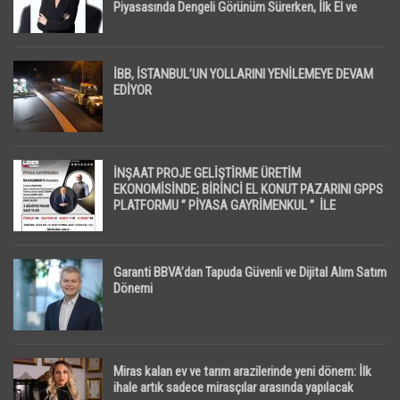
Piyasasında Dengeli Görünüm Sürerken, İlk El ve
İpotekli Satışlarda Sınırlı Toparlanma Dikkat Çekti
İBB, İSTANBUL’UN YOLLARINI YENİLEMEYE DEVAM
EDİYOR
İNŞAAT PROJE GELİŞTİRME ÜRETİM
EKONOMİSİNDE; BİRİNCİ EL KONUT PAZARINI GPPS
PLATFORMU ” PİYASA GAYRİMENKUL ” İLE
EKRANLARA TAŞIYACAK
Garanti BBVA’dan Tapuda Güvenli ve Dijital Alım Satım
Dönemi
Miras kalan ev ve tarım arazilerinde yeni dönem: İlk
ihale artık sadece mirasçılar arasında yapılacak