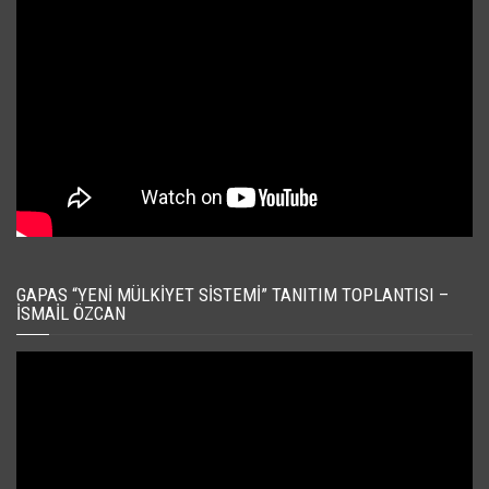
GAPAS “YENI MÜLKIYET SISTEMI” TANITIM TOPLANTISI –
İSMAIL ÖZCAN