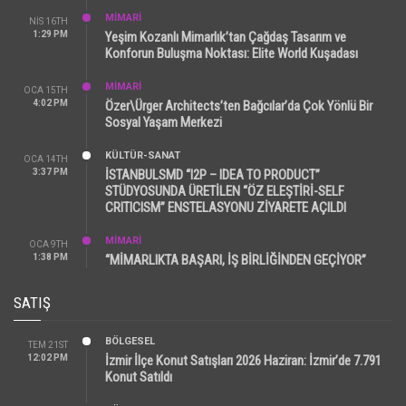
MİMARİ
NIS 16TH
1:29 PM
Yeşim Kozanlı Mimarlık’tan Çağdaş Tasarım ve
Konforun Buluşma Noktası: Elite World Kuşadası
MİMARİ
OCA 15TH
4:02 PM
Özer\Ürger Architects’ten Bağcılar’da Çok Yönlü Bir
Sosyal Yaşam Merkezi
KÜLTÜR-SANAT
OCA 14TH
3:37 PM
İSTANBULSMD “I2P – IDEA TO PRODUCT”
STÜDYOSUNDA ÜRETİLEN “ÖZ ELEŞTİRİ-SELF
CRITICISM” ENSTELASYONU ZİYARETE AÇILDI
MİMARİ
OCA 9TH
1:38 PM
“MİMARLIKTA BAŞARI, İŞ BİRLİĞİNDEN GEÇİYOR”
SATIŞ
BÖLGESEL
TEM 21ST
12:02 PM
İzmir İlçe Konut Satışları 2026 Haziran: İzmir’de 7.791
Konut Satıldı