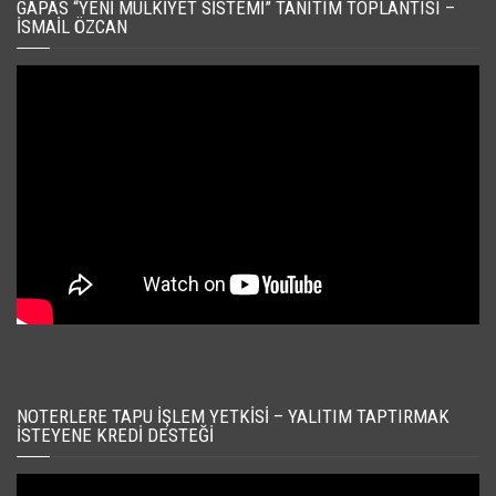
GAPAS “YENI MÜLKIYET SISTEMI” TANITIM TOPLANTISI –
İSMAIL ÖZCAN
NOTERLERE TAPU İŞLEM YETKISI – YALITIM TAPTIRMAK
İSTEYENE KREDI DESTEĞI