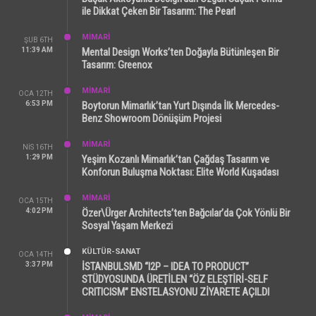
ile Dikkat Çeken Bir Tasarım: The Pearl
MİMARİ
ŞUB 6TH
11:39 AM
Mental Design Works’ten Doğayla Bütünleşen Bir
Tasarım: Greenox
MİMARİ
OCA 12TH
6:53 PM
Boytorun Mimarlık’tan Yurt Dışında İlk Mercedes-
Benz Showroom Dönüşüm Projesi
MİMARİ
NIS 16TH
1:29 PM
Yeşim Kozanlı Mimarlık’tan Çağdaş Tasarım ve
Konforun Buluşma Noktası: Elite World Kuşadası
MİMARİ
OCA 15TH
4:02 PM
Özer\Ürger Architects’ten Bağcılar’da Çok Yönlü Bir
Sosyal Yaşam Merkezi
KÜLTÜR-SANAT
OCA 14TH
3:37 PM
İSTANBULSMD “I2P – IDEA TO PRODUCT”
STÜDYOSUNDA ÜRETİLEN “ÖZ ELEŞTİRİ-SELF
CRITICISM” ENSTELASYONU ZİYARETE AÇILDI