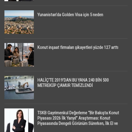
Yunanistan’da Golden Visa için 5 neden
Konut inşaat firmaları şikayetleri yüzde 127 arttı
HALİÇ’TE 2019’DAN BU YANA 240 BİN 500
METREKÜP ÇAMUR TEMİZLENDİ
TSKB Gayrimenkul Değerleme “Bir Bakışta Konut
Piyasası 2026 İlk Yarıyıl” Araştırması: Konut
Piyasasında Dengeli Görünüm Sürerken, İlk El ve
İpotekli Satışlarda Sınırlı Toparlanma Dikkat Çekti