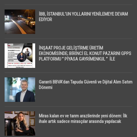
İBB, İSTANBUL’UN YOLLARINI YENİLEMEYE DEVAM
EDİYOR
İNŞAAT PROJE GELİŞTİRME ÜRETİM
EKONOMİSİNDE; BİRİNCİ EL KONUT PAZARINI GPPS
PLATFORMU ” PİYASA GAYRİMENKUL ” İLE
EKRANLARA TAŞIYACAK
Garanti BBVA’dan Tapuda Güvenli ve Dijital Alım Satım
Dönemi
Miras kalan ev ve tarım arazilerinde yeni dönem: İlk
ihale artık sadece mirasçılar arasında yapılacak