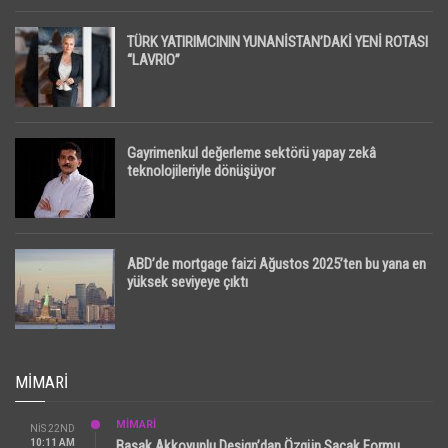
TÜRK YATIRIMCININ YUNANİSTAN’DAKİ YENİ ROTASI
“LAVRIO”
Gayrimenkul değerleme sektörü yapay zekâ
teknolojileriyle dönüşüyor
ABD’de mortgage faizi Ağustos 2025’ten bu yana en
yüksek seviyeye çıktı
MIMARI
MİMARİ
NIS 22ND
10:11 AM
Başak Akkoyunlu Design’dan Özgün Saçak Formu