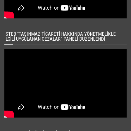
İSTEB “TAŞINMAZ TICARETI HAKKINDA YÖNETMELIKLE
İLGILI UYGULANAN CEZALAR” PANELI DÜZENLENDI