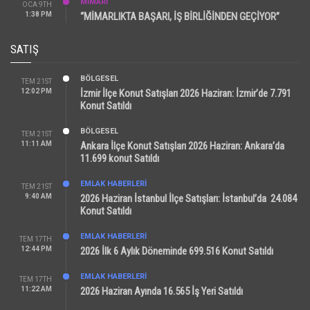
MİMARİ
OCA 9TH
1:38 PM
“MİMARLIKTA BAŞARI, İŞ BİRLİĞİNDEN GEÇİYOR”
SATIŞ
BÖLGESEL
TEM 21ST
12:02 PM
İzmir İlçe Konut Satışları 2026 Haziran: İzmir’de 7.791
Konut Satıldı
BÖLGESEL
TEM 21ST
11:11 AM
Ankara İlçe Konut Satışları 2026 Haziran: Ankara’da
11.699 konut Satıldı
EMLAK HABERLERI
TEM 21ST
9:40 AM
2026 Haziran İstanbul İlçe Satışları: İstanbul’da 24.084
Konut Satıldı
EMLAK HABERLERI
TEM 17TH
12:44 PM
2026 İlk 6 Aylık Döneminde 699.516 Konut Satıldı
EMLAK HABERLERI
TEM 17TH
11:22 AM
2026 Haziran Ayında 16.565 İş Yeri Satıldı