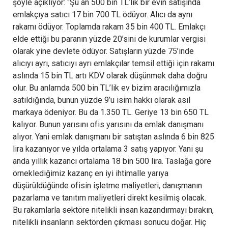
şöyle açıklıyor: “Şu an 500 bin TL’lik bir evin satışında
emlakçıya satıcı 17 bin 700 TL ödüyor. Alıcı da aynı
rakamı ödüyor. Toplamda rakam 35 bin 400 TL. Emlakçı
elde ettiği bu paranın yüzde 20’sini de kurumlar vergisi
olarak yine devlete ödüyor. Satışların yüzde 75’inde
alıcıyı ayrı, satıcıyı ayrı emlakçılar temsil ettiği için rakamı
aslında 15 bin TL artı KDV olarak düşünmek daha doğru
olur. Bu anlamda 500 bin TL’lik ev bizim aracılığımızla
satıldığında, bunun yüzde 9’u isim hakkı olarak asıl
markaya ödeniyor. Bu da 1.350 TL. Geriye 13 bin 650 TL
kalıyor. Bunun yarısını ofis yarısını da emlak danışmanı
alıyor. Yani emlak danışmanı bir satıştan aslında 6 bin 825
lira kazanıyor ve yılda ortalama 3 satış yapıyor. Yani şu
anda yıllık kazancı ortalama 18 bin 500 lira. Taslağa göre
örneklediğimiz kazanç en iyi ihtimalle yarıya
düşürüldüğünde ofisin işletme maliyetleri, danışmanın
pazarlama ve tanıtım maliyetleri direkt kesilmiş olacak.
Bu rakamlarla sektöre nitelikli insan kazandırmayı bırakın,
nitelikli insanların sektörden çıkması sonucu doğar. Hiç