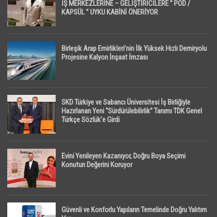
İŞ MERKEZLERİNE – GELİŞTİRİCİLERE ” POD /
KAPSÜL ” UYKU KABİNİ ÖNERİYOR
Birleşik Arap Emirlikleri’nin İlk Yüksek Hızlı Demiryolu
Projesine Kalyon İnşaat İmzası
SKD Türkiye ve Sabancı Üniversitesi İş Birliğiyle
Hazırlanan Yeni “Sürdürülebilirlik” Tanımı TDK Genel
Türkçe Sözlük’e Girdi
Evini Yenileyen Kazanıyor, Doğru Boya Seçimi
Konutun Değerini Koruyor
Güvenli ve Konforlu Yapıların Temelinde Doğru Yalıtım