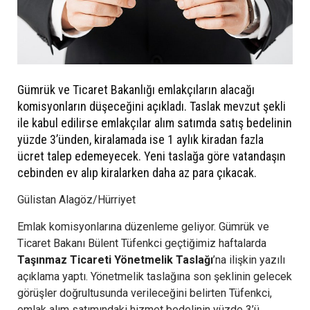
Gümrük ve Ticaret Bakanlığı emlakçıların alacağı
komisyonların düşeceğini açıkladı. Taslak mevzut şekli
ile kabul edilirse emlakçılar alım satımda satış bedelinin
yüzde 3’ünden, kiralamada ise 1 aylık kiradan fazla
ücret talep edemeyecek. Yeni taslağa göre vatandaşın
cebinden ev alıp kiralarken daha az para çıkacak.
Gülistan Alagöz/Hürriyet
Emlak komisyonlarına düzenleme geliyor. Gümrük ve
Ticaret Bakanı Bülent Tüfenkci geçtiğimiz haftalarda
Taşınmaz Ticareti Yönetmelik Taslağı
’na ilişkin yazılı
açıklama yaptı. Yönetmelik taslağına son şeklinin gelecek
görüşler doğrultusunda verileceğini belirten Tüfenkci,
emlak alım satımındaki hizmet bedelinin yüzde 3’ü