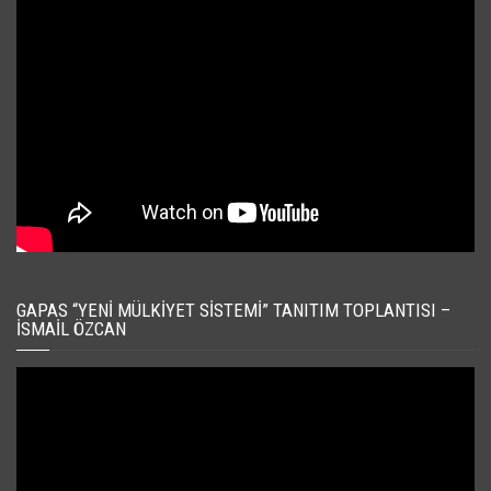
GAPAS “YENI MÜLKIYET SISTEMI” TANITIM TOPLANTISI –
İSMAIL ÖZCAN