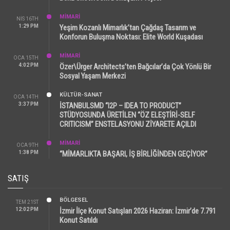
MİMARİ
NIS 16TH
1:29 PM
Yeşim Kozanlı Mimarlık’tan Çağdaş Tasarım ve
Konforun Buluşma Noktası: Elite World Kuşadası
MİMARİ
OCA 15TH
4:02 PM
Özer\Ürger Architects’ten Bağcılar’da Çok Yönlü Bir
Sosyal Yaşam Merkezi
KÜLTÜR-SANAT
OCA 14TH
3:37 PM
İSTANBULSMD “I2P – IDEA TO PRODUCT”
STÜDYOSUNDA ÜRETİLEN “ÖZ ELEŞTİRİ-SELF
CRITICISM” ENSTELASYONU ZİYARETE AÇILDI
MİMARİ
OCA 9TH
1:38 PM
“MİMARLIKTA BAŞARI, İŞ BİRLİĞİNDEN GEÇİYOR”
SATIŞ
BÖLGESEL
TEM 21ST
12:02 PM
İzmir İlçe Konut Satışları 2026 Haziran: İzmir’de 7.791
Konut Satıldı