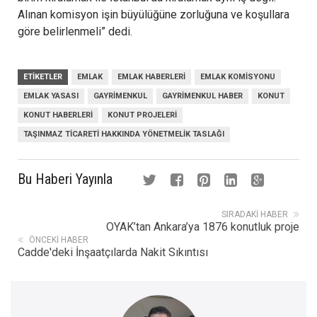
Alınan komisyon işin büyülüğüne zorluğuna ve koşullara
göre belirlenmeli” dedi.
ETIKETLER
EMLAK
EMLAK HABERLERI
EMLAK KOMISYONU
EMLAK YASASI
GAYRIMENKUL
GAYRIMENKUL HABER
KONUT
KONUT HABERLERI
KONUT PROJELERI
TAŞINMAZ TICARETI HAKKINDA YÖNETMELIK TASLAĞI
Bu Haberi Yayınla
SIRADAKI HABER
OYAK’tan Ankara’ya 1876 konutluk proje
ÖNCEKI HABER
Cadde'deki İnşaatçılarda Nakit Sıkıntısı