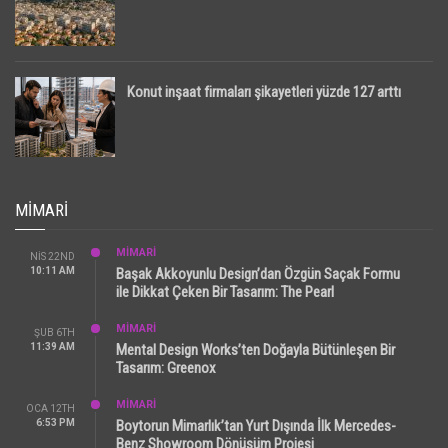
Konut inşaat firmaları şikayetleri yüzde 127 arttı
MIMARI
MİMARİ
NIS 22ND
10:11 AM
Başak Akkoyunlu Design’dan Özgün Saçak Formu
ile Dikkat Çeken Bir Tasarım: The Pearl
MİMARİ
ŞUB 6TH
11:39 AM
Mental Design Works’ten Doğayla Bütünleşen Bir
Tasarım: Greenox
MİMARİ
OCA 12TH
6:53 PM
Boytorun Mimarlık’tan Yurt Dışında İlk Mercedes-
Benz Showroom Dönüşüm Projesi