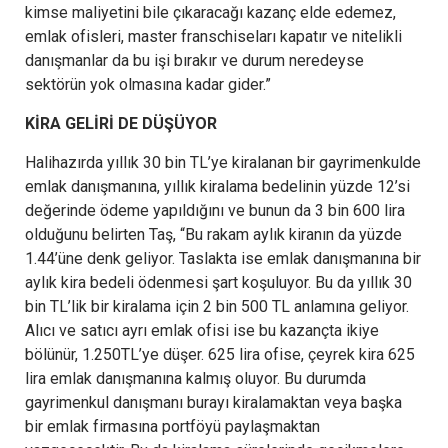
kimse maliyetini bile çıkaracağı kazanç elde edemez,
emlak ofisleri, master franschiseları kapatır ve nitelikli
danışmanlar da bu işi bırakır ve durum neredeyse
sektörün yok olmasına kadar gider.”
KİRA GELİRİ DE DÜŞÜYOR
Halihazırda yıllık 30 bin TL’ye kiralanan bir gayrimenkulde
emlak danışmanına, yıllık kiralama bedelinin yüzde 12’si
değerinde ödeme yapıldığını ve bunun da 3 bin 600 lira
olduğunu belirten Taş, “Bu rakam aylık kiranın da yüzde
1.44’üne denk geliyor. Taslakta ise emlak danışmanına bir
aylık kira bedeli ödenmesi şart koşuluyor. Bu da yıllık 30
bin TL’lik bir kiralama için 2 bin 500 TL anlamına geliyor.
Alıcı ve satıcı ayrı emlak ofisi ise bu kazançta ikiye
bölünür, 1.250TL’ye düşer. 625 lira ofise, çeyrek kira 625
lira emlak danışmanına kalmış oluyor. Bu durumda
gayrimenkul danışmanı burayı kiralamaktan veya başka
bir emlak firmasına portföyü paylaşmaktan