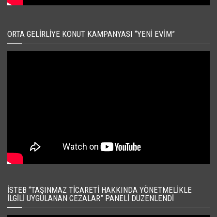
ORTA GELIRLIYE KONUT KAMPANYASI “YENI EVIM”
İSTEB “TAŞINMAZ TICARETI HAKKINDA YÖNETMELIKLE
İLGILI UYGULANAN CEZALAR” PANELI DÜZENLENDI