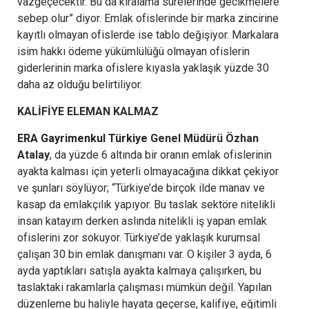
vazgeçecektir. Bu da kiralama sürelerinde gecikmelere
sebep olur” diyor. Emlak ofislerinde bir marka zincirine
kayıtlı olmayan ofislerde ise tablo değişiyor. Markalara
isim hakkı ödeme yükümlülüğü olmayan ofislerin
giderlerinin marka ofislere kıyasla yaklaşık yüzde 30
daha az olduğu belirtiliyor.
KALİFİYE ELEMAN KALMAZ
ERA Gayrimenkul Türkiye
Genel Müdürü Özhan
Atalay
, da yüzde 6 altında bir oranın emlak ofislerinin
ayakta kalması için yeterli olmayacağına dikkat çekiyor
ve şunları söylüyor; “Türkiye’de birçok ilde manav ve
kasap da emlakçılık yapıyor. Bu taslak sektöre nitelikli
insan katayım derken aslında nitelikli iş yapan emlak
ofislerini zor sokuyor. Türkiye’de yaklaşık kurumsal
çalışan 30 bin emlak danışmanı var. O kişiler 3 ayda, 6
ayda yaptıkları satışla ayakta kalmaya çalışırken, bu
taslaktaki rakamlarla çalışması mümkün değil. Yapılan
düzenleme bu haliyle hayata geçerse, kalifiye, eğitimli