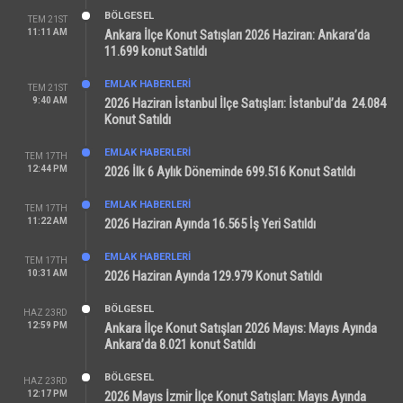
BÖLGESEL
TEM 21ST
11:11 AM
Ankara İlçe Konut Satışları 2026 Haziran: Ankara’da
11.699 konut Satıldı
EMLAK HABERLERI
TEM 21ST
9:40 AM
2026 Haziran İstanbul İlçe Satışları: İstanbul’da 24.084
Konut Satıldı
EMLAK HABERLERI
TEM 17TH
12:44 PM
2026 İlk 6 Aylık Döneminde 699.516 Konut Satıldı
EMLAK HABERLERI
TEM 17TH
11:22 AM
2026 Haziran Ayında 16.565 İş Yeri Satıldı
EMLAK HABERLERI
TEM 17TH
10:31 AM
2026 Haziran Ayında 129.979 Konut Satıldı
BÖLGESEL
HAZ 23RD
12:59 PM
Ankara İlçe Konut Satışları 2026 Mayıs: Mayıs Ayında
Ankara’da 8.021 konut Satıldı
BÖLGESEL
HAZ 23RD
12:17 PM
2026 Mayıs İzmir İlçe Konut Satışları: Mayıs Ayında