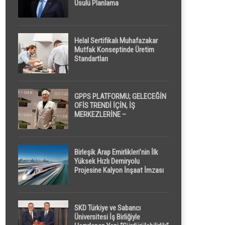
Usulü Planlama
Helal Sertifikalı Muhafazakar
Mutfak Konseptinde Üretim
Standartları
GPPS PLATFORMU; GELECEĞİN
OFİS TRENDİ İÇİN, İŞ
MERKEZLERİNE –
GELİŞTİRİCİLERE ” POD /
KAPSÜL ” UYKU KABİNİ
ÖNERİYOR
Birleşik Arap Emirlikleri’nin İlk
Yüksek Hızlı Demiryolu
Projesine Kalyon İnşaat İmzası
SKD Türkiye ve Sabancı
Üniversitesi İş Birliğiyle