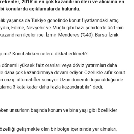
ekenler, 2018’in en çok kazandıran illeri ve alıcısına en
ibi konularda açıklamalarda bulundu.
ık yaşansa da Türkiye genelinde konut fiyatlarındaki artış
ydın, Edirne, Nevşehir ve Muğla gibi bazı şehirlerde %20’nin
 kazandıran ilçeler ise, İzmir-Menderes (%40), Bursa-İznik
p mi? Konut alırken nelere dikkat edilmeli?
a dönemli yüksek faiz oranları veya döviz yatırımları daha
de daha çok kazandırmaya devam ediyor. Özellikle sıfır konut
için cazip alternatifler sunuyor. Uzun dönemli düşünüldüğünde
talama 3 kata kadar daha fazla kazandırabilir” dedi.
eken unsurların başında konum ve bina yaşı gibi özellikler
zelliği gelişmekte olan bir bölge içerisinde yer almaları,