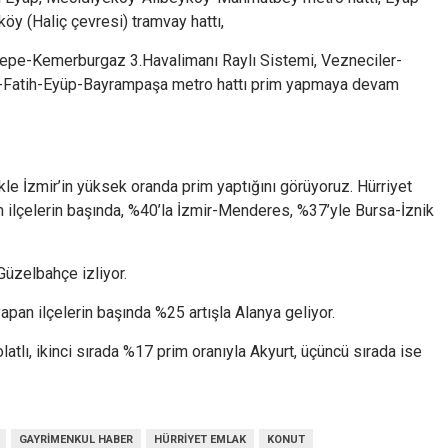
y (Haliç çevresi) tramvay hattı,
ettepe-Kemerburgaz 3.Havalimanı Raylı Sistemi, Vezneciler-
nü-Fatih-Eyüp-Bayrampaşa metro hattı prim yapmaya devam
ikle İzmir’in yüksek oranda prim yaptığını görüyoruz. Hürriyet
 ilçelerin başında, %40’la İzmir-Menderes, %37’yle Bursa-İznik
Güzelbahçe izliyor.
pan ilçelerin başında %25 artışla Alanya geliyor.
atlı, ikinci sırada %17 prim oranıyla Akyurt, üçüncü sırada ise
GAYRIMENKUL HABER
HÜRRIYET EMLAK
KONUT