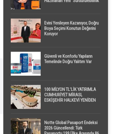
Hazırlanan Yeni “Sürdürülebilirlik”
Tanımı TDK Genel Türkçe
Sözlük’e Girdi
Evini Yenileyen Kazanıyor, Doğru
Boya Seçimi Konutun Değerini
Koruyor
Güvenli ve Konforlu Yapıların
Temelinde Doğru Yalıtım Var
100 MİLYON TL’LİK YATIRIMLA
CUMHURİYET MİRASI,
ESKİŞEHİR HALKEVİ YENİDEN
HAYAT BULUYOR
Notte Global Pasaport Endeksi
2026 Güncellendi: Türk
Pasaportu 199 Ülke Arasında 86.