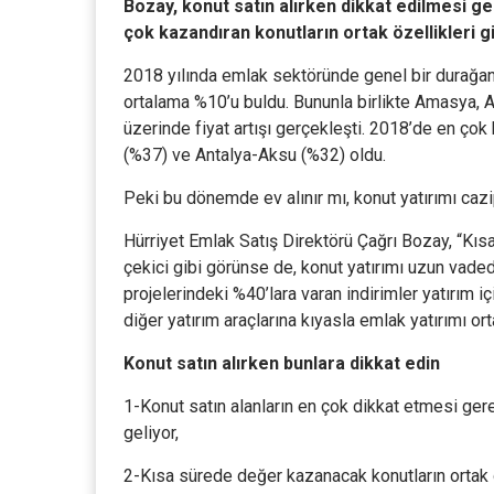
Bozay, konut satın alırken dikkat edilmesi ger
çok kazandıran konutların ortak özellikleri g
2018 yılında emlak sektöründe genel bir durağanl
ortalama %10’u buldu. Bununla birlikte Amasya, A
üzerinde fiyat artışı gerçekleşti. 2018’de en çok
(%37) ve Antalya-Aksu (%32) oldu.
Peki bu dönemde ev alınır mı, konut yatırımı cazi
Hürriyet Emlak Satış Direktörü Çağrı Bozay, “Kıs
çekici gibi görünse de, konut yatırımı uzun vade
projelerindeki %40’lara varan indirimler yatırım 
diğer yatırım araçlarına kıyasla emlak yatırımı or
Konut satın alırken bunlara dikkat edin
1-Konut satın alanların en çok dikkat etmesi ger
geliyor,
2-Kısa sürede değer kazanacak konutların ortak ö