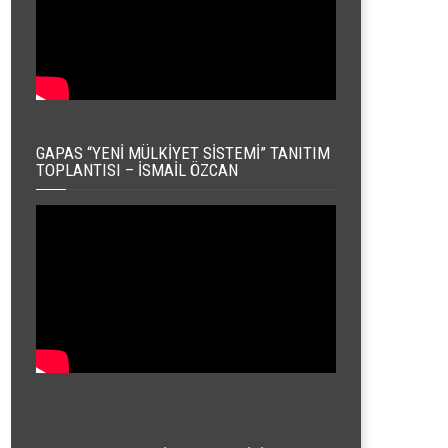
GAPAS “YENI MÜLKIYET SISTEMI” TANITIM
TOPLANTISI – İSMAIL ÖZCAN