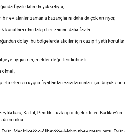
uğunda fiyatı daha da yükseliyor,
r ev alanlar zamanla kazançlarını daha da çok artırıyor,
ek konutlara olan talep her zaman daha fazla,
ndan dolayı bu bölgelerde alıcılar için cazip fiyatlı konutlar
tçeye uygun seçenekler değerlendirilmeli,
 olmalı,
ip etmeleri en uygun fiyatlardan yararlanmaları için büyük önem
ylikdüzü, Kartal, Pendik, Tuzla gibi ilçelerde ve Kadıköy’ün
almak mümkün.
tığı Eyüp, Mecidiyeköy-Alibeyköy-Mahmutbey metro hattı, Eyüp-