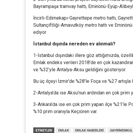
Bayrampaşa tramvay hattı, Eminönü-Eyüp-Alibeykö
İncirli-Edirnekapı-Gayrettepe metro hattı, Gayr
Sultançiftliği-Arnavutköy metro hattı ve Eminö
ediyor.
İstanbul dışında nereden ev alınmalı?
1-İstanbul dışındaki illere göz attığımızda, özell
Emlak endeks verileri 2018’de en çok kazandıran
ve %32’yle Antalya-Aksu geldiğini gösteriyor.
Bu üç ilçeyi İzmir’de %28’le Foça ve %27 artışla 
2-Antalya’da ise Aksu’nun ardından en çok prim ya
3-Ankara’da ise en çok prim yapan ilçe %21’le Pol
%10 prim oranıyla Keçiören var.
ETIKETLER
EMLAK
EMLAK HABERLERI
GAYRIMENKUL