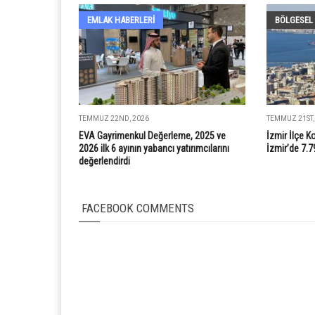
EMLAK HABERLERI
BÖLGESEL
TEMMUZ 22ND, 2026
TEMMUZ 21ST,
EVA Gayrimenkul Değerleme, 2025 ve
İzmir İlçe K
2026 ilk 6 ayının yabancı yatırımcılarını
İzmir’de 7.7
değerlendirdi
FACEBOOK COMMENTS