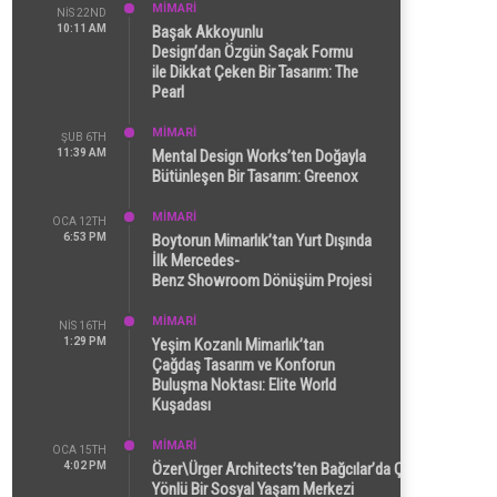
MİMARİ
NIS 22ND
10:11 AM
Başak Akkoyunlu
Design’dan Özgün Saçak Formu
ile Dikkat Çeken Bir Tasarım: The
Pearl
MİMARİ
ŞUB 6TH
11:39 AM
Mental Design Works’ten Doğayla
Bütünleşen Bir Tasarım: Greenox
MİMARİ
OCA 12TH
6:53 PM
Boytorun Mimarlık’tan Yurt Dışında
İlk Mercedes-
Benz Showroom Dönüşüm Projesi
MİMARİ
NIS 16TH
1:29 PM
Yeşim Kozanlı Mimarlık’tan
Çağdaş Tasarım ve Konforun
Buluşma Noktası: Elite World
Kuşadası
MİMARİ
OCA 15TH
4:02 PM
Özer\Ürger Architects’ten Bağcılar’da Çok
Yönlü Bir Sosyal Yaşam Merkezi