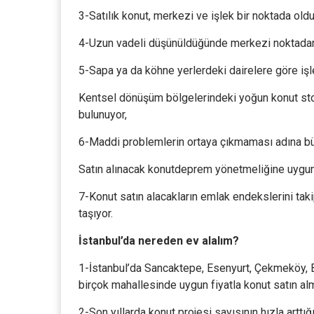
3-Satılık konut, merkezi ve işlek bir noktada old
4-Uzun vadeli düşünüldüğünde merkezi noktadan bi
5-Sapa ya da köhne yerlerdeki dairelere göre işl
Kentsel dönüşüm bölgelerindeki yoğun konut stoğu
bulunuyor,
6-Maddi problemlerin ortaya çıkmaması adına bü
Satın alınacak konutdeprem yönetmeliğine uygun
7-Konut satın alacakların emlak endekslerini tak
taşıyor.
İstanbul’da nereden ev alalım?
1-İstanbul’da Sancaktepe, Esenyurt, Çekmeköy, Be
birçok mahallesinde uygun fiyatla konut satın 
2-Son yıllarda konut projesi sayısının hızla art