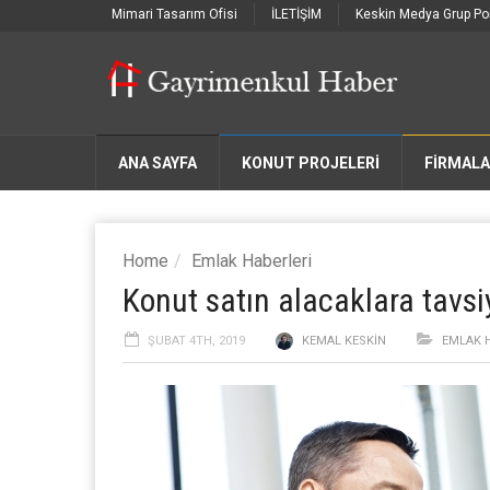
Mimari Tasarım Ofisi
İLETİŞİM
Keskin Medya Grup Por
ANA SAYFA
KONUT PROJELERİ
FIRMAL
Home
Emlak Haberleri
Konut satın alacaklara tavsi
ŞUBAT 4TH, 2019
KEMAL KESKIN
EMLAK 