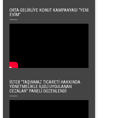
ORTA GELIRLIYE KONUT KAMPANYASI “YENI
EVIM”
İSTEB “TAŞINMAZ TICARETI HAKKINDA
YÖNETMELIKLE İLGILI UYGULANAN
CEZALAR” PANELI DÜZENLENDI