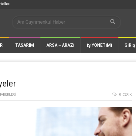
talları
AR
TASARIM
ARSA – ARAZİ
İŞ YÖNETİMİ
GİRİŞ
yeler
HABERLERI
0 İÇERIK