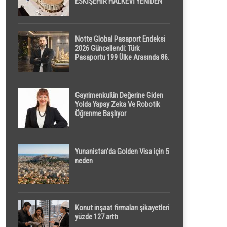
ESKİŞEHİR HALKEVİ YENİDEN
HAYAT BULUYOR
Notte Global Pasaport Endeksi
2026 Güncellendi: Türk
Pasaportu 199 Ülke Arasında 86.
Sırada
Gayrimenkulün Değerine Giden
Yolda Yapay Zeka Ve Robotik
Öğrenme Başlıyor
Yunanistan’da Golden Visa için 5
neden
Konut inşaat firmaları şikayetleri
yüzde 127 arttı