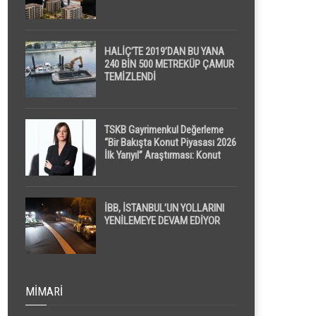
HALİÇ’TE 2019’DAN BU YANA
240 BİN 500 METREKÜP ÇAMUR
TEMİZLENDİ
TSKB Gayrimenkul Değerleme
“Bir Bakışta Konut Piyasası 2026
İlk Yarıyıl” Araştırması: Konut
Piyasasında Dengeli Görünüm
Sürerken, İlk El ve İpotekli
Satışlarda Sınırlı Toparlanma
Dikkat Çekti
İBB, İSTANBUL’UN YOLLARINI
YENİLEMEYE DEVAM EDİYOR
MIMARI