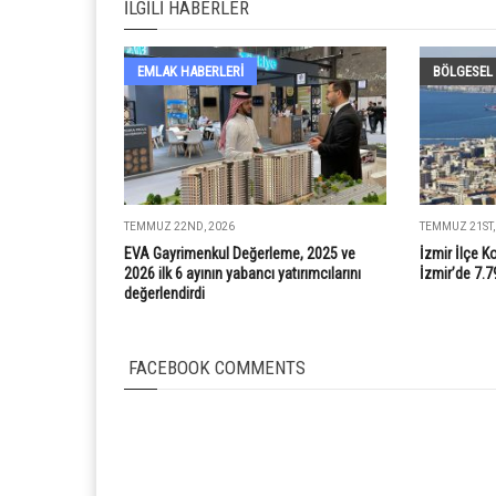
İLGILI HABERLER
EMLAK HABERLERI
BÖLGESEL
TEMMUZ 22ND, 2026
TEMMUZ 21ST,
EVA Gayrimenkul Değerleme, 2025 ve
İzmir İlçe K
2026 ilk 6 ayının yabancı yatırımcılarını
İzmir’de 7.7
değerlendirdi
FACEBOOK COMMENTS