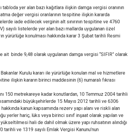
 tabloda yer alan bazı kağıtlara ilişkin damga vergisi oranının
tma değer vergisi oranlarının tespitine ilişkin kararda
melerde iade edilecek verginin alt sınırının tespitine ve 4760
(IV) sayılı listelerde yer alan bazı mallarda uygulanan özel
rın yürürlüğe konulması hakkında karar 3 Şubat tarihli Resmi
 ait binde 9,48 olarak uygulanan damga vergisi “SIFIR” olarak
 Bakanlar Kurulu kararı ile yürürlüğe konulan mal ve hizmetlere
ine ilişkin kararın birinci maddesinin (6) numaralı fıkrası
t alanı 150 metrekareye kadar konutlardan, 10 Temmuz 2004 tarihli
psamındaki büyükşehirlerde 15 Mayıs 2012 tarihli ve 6306
si hakkında kanun kapsamında rezerv yapı alanı ve riskli alan
uğu yerler hariç, lüks veya birinci sınıf inşaat olarak yapılan ve
 yükseltilmesi hali de dahil olmak üzere yapı ruhsatının alındığı
0 tarihli ve 1319 sayılı Emlak Vergisi Kanunu’nun