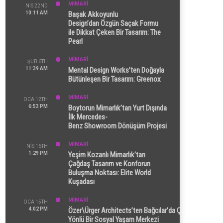
MİMARİ
NIS 22ND
10:11 AM
Başak Akkoyunlu
Design’dan Özgün Saçak Formu
ile Dikkat Çeken Bir Tasarım: The
Pearl
MİMARİ
ŞUB 6TH
11:39 AM
Mental Design Works’ten Doğayla
Bütünleşen Bir Tasarım: Greenox
MİMARİ
OCA 12TH
6:53 PM
Boytorun Mimarlık’tan Yurt Dışında
İlk Mercedes-
Benz Showroom Dönüşüm Projesi
MİMARİ
NIS 16TH
1:29 PM
Yeşim Kozanlı Mimarlık’tan
Çağdaş Tasarım ve Konforun
Buluşma Noktası: Elite World
Kuşadası
MİMARİ
OCA 15TH
4:02 PM
Özer\Ürger Architects’ten Bağcılar’da Çok
Yönlü Bir Sosyal Yaşam Merkezi