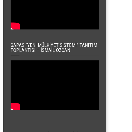
GAPAS “YENI MÜLKIYET SISTEMI” TANITIM
TOPLANTISI – İSMAIL ÖZCAN