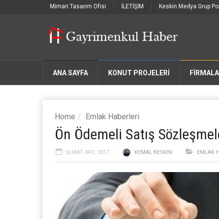
Mimari Tasarım Ofisi
İLETİŞİM
Keskin Medya Grup Por
ANA SAYFA
KONUT PROJELERİ
FIRMAL
Home
Emlak Haberleri
Ön Ödemeli Satış Sözleşmele
ŞUBAT 3RD, 2017
KEMAL KESKIN
EMLAK H