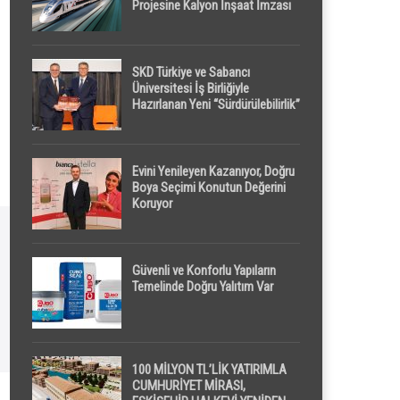
Projesine Kalyon İnşaat İmzası
SKD Türkiye ve Sabancı
Üniversitesi İş Birliğiyle
Hazırlanan Yeni “Sürdürülebilirlik”
Tanımı TDK Genel Türkçe
Sözlük’e Girdi
Evini Yenileyen Kazanıyor, Doğru
Boya Seçimi Konutun Değerini
Koruyor
Güvenli ve Konforlu Yapıların
Temelinde Doğru Yalıtım Var
100 MİLYON TL’LİK YATIRIMLA
CUMHURİYET MİRASI,