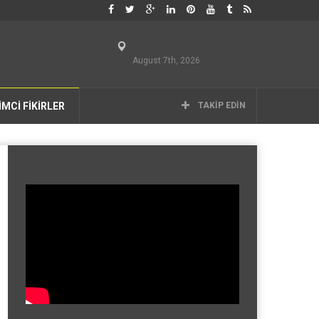
August 7th, 2026
İMCİ FİKİRLER
TAKIP EDIN