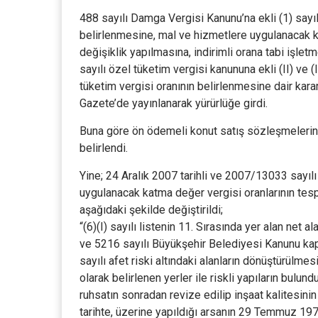
488 sayılı Damga Vergisi Kanunu’na ekli (1) sayılı
belirlenmesine, mal ve hizmetlere uygulanacak ka
değişiklik yapılmasına, indirimli orana tabi işlet
sayılı özel tüketim vergisi kanununa ekli (II) ve 
tüketim vergisi oranının belirlenmesine dair kara
Gazete’de yayınlanarak yürürlüğe girdi.
Buna göre ön ödemeli konut satış sözleşmelerine
belirlendi.
Yine; 24 Aralık 2007 tarihli ve 2007/13033 sayılı
uygulanacak katma değer vergisi oranlarının tespit
aşağıdaki şekilde değiştirildi;
“(6)(I) sayılı listenin 11. Sırasında yer alan ne
ve 5216 sayılı Büyükşehir Belediyesi Kanunu ka
sayılı afet riski altındaki alanların dönüştürülme
olarak belirlenen yerler ile riskli yapıların bulund
ruhsatın sonradan revize edilip inşaat kalitesinin
tarihte, üzerine yapıldığı arsanın 29 Temmuz 197