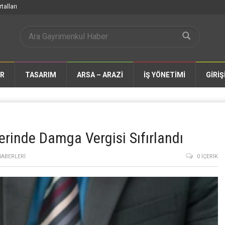
talları
AR
TASARIM
ARSA – ARAZİ
İŞ YÖNETİMİ
GİRİŞ
rinde Damga Vergisi Sıfırlandı
ABERLERI
0 İÇERIK