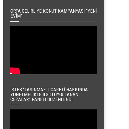
ORTA GELIRLIYE KONUT KAMPANYASI “YENI
EVIM”
İSTEB “TAŞINMAZ TICARETI HAKKINDA
YÖNETMELIKLE İLGILI UYGULANAN
CEZALAR” PANELI DÜZENLENDI