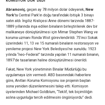
KOMİSYON ‘DUR’ DEDİ
Abramoviç
, geçen ay 78 milyon dolar ödeyerek,
New
York
’ta Central Park’ın doğu tarafındaki bitişik 3 binayı
satın aldı. İngiliz Kraliçesi Anne dönemi tarzında 1887-
1889 yıllarında inşa edilen binaların birleştirilerek dev bir
malikaneye dönüştürülmesi için Mimar Stephen Wang ve
koruma uzmanı Ronda Wist görevlendirildi. 75’inci Sokak
üzerindeki 11, 13 ve 15 numaralı binaların restorasyon ve
yenileme projesi New York Belediyesi’ne sunuldu. 1923
yılında “neo-Federal” tarzında yapılan 11 numaralı binanın,
1897’de tasarlanan haline dönüştürülmesi önerildi.
Fakat, New York yönetiminin Binalar Müdürlüğü bu
uygulamaya izin vermedi. ABD basınındaki haberlere
göre, Anıtları Koruma Komisyonu ise projenin baştan
sona yeniden düzenlenmesini talep etti. Komisyon
üyelerinden Michael Goldblum, “Teklif, tek biçimliliğin
aslına uygunluğa tercih edilmesini öngörüyordu” dedi.