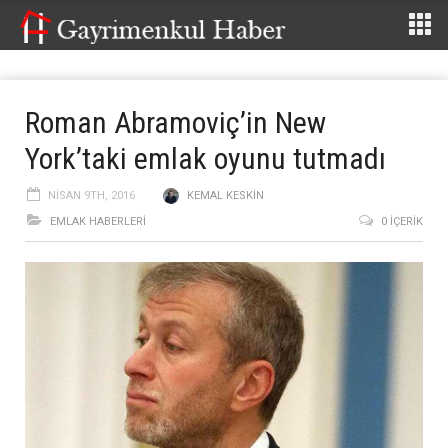
Roman Abramoviç’in New
York’taki emlak oyunu tutmadı
NISAN 9TH, 2016
KEMAL KESKIN
EMLAK HABERLERI
0 İÇERIK