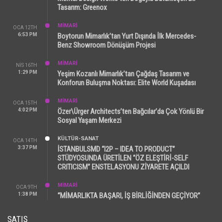
Tasarım: Greenox
MİMARİ
OCA 12TH
6:53 PM
Boytorun Mimarlık’tan Yurt Dışında İlk Mercedes-
Benz Showroom Dönüşüm Projesi
MİMARİ
NIS 16TH
1:29 PM
Yeşim Kozanlı Mimarlık’tan Çağdaş Tasarım ve
Konforun Buluşma Noktası: Elite World Kuşadası
MİMARİ
OCA 15TH
4:02 PM
Özer\Ürger Architects’ten Bağcılar’da Çok Yönlü Bir
Sosyal Yaşam Merkezi
KÜLTÜR-SANAT
OCA 14TH
3:37 PM
İSTANBULSMD “I2P – IDEA TO PRODUCT”
STÜDYOSUNDA ÜRETİLEN “ÖZ ELEŞTİRİ-SELF
CRITICISM” ENSTELASYONU ZİYARETE AÇILDI
MİMARİ
OCA 9TH
1:38 PM
“MİMARLIKTA BAŞARI, İŞ BİRLİĞİNDEN GEÇİYOR”
SATIŞ