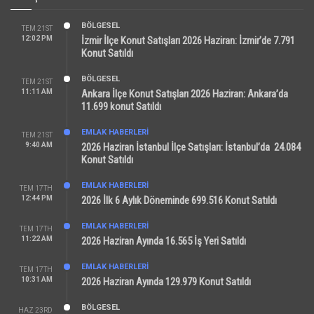
BÖLGESEL
TEM 21ST
12:02 PM
İzmir İlçe Konut Satışları 2026 Haziran: İzmir’de 7.791
Konut Satıldı
BÖLGESEL
TEM 21ST
11:11 AM
Ankara İlçe Konut Satışları 2026 Haziran: Ankara’da
11.699 konut Satıldı
EMLAK HABERLERI
TEM 21ST
9:40 AM
2026 Haziran İstanbul İlçe Satışları: İstanbul’da 24.084
Konut Satıldı
EMLAK HABERLERI
TEM 17TH
12:44 PM
2026 İlk 6 Aylık Döneminde 699.516 Konut Satıldı
EMLAK HABERLERI
TEM 17TH
11:22 AM
2026 Haziran Ayında 16.565 İş Yeri Satıldı
EMLAK HABERLERI
TEM 17TH
10:31 AM
2026 Haziran Ayında 129.979 Konut Satıldı
BÖLGESEL
HAZ 23RD