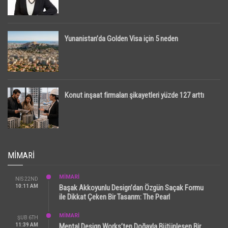
Yunanistan’da Golden Visa için 5 neden
Konut inşaat firmaları şikayetleri yüzde 127 arttı
MIMARI
MİMARİ
NIS 22ND
10:11 AM
Başak Akkoyunlu Design’dan Özgün Saçak Formu
ile Dikkat Çeken Bir Tasarım: The Pearl
MİMARİ
ŞUB 6TH
11:39 AM
Mental Design Works’ten Doğayla Bütünleşen Bir