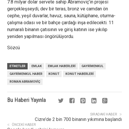
7.8 milyar dolar servete sahip Abramoviç’in projesi
gerçekleşseydi, dev bir teras, bronz ve camdan ön
cephe, yeşil duvarlar, havuz, sauna, kütüphane, oturma-
çalışma odası ve bir bahçe çardağı inşa edilecekti. 11
numaralı binanın çatısının ve giriş katının ise yıkılıp
yeniden yapılması öngörülüyordu.
Sözcü
ETIKETLER
EMLAK
EMLAK HABERLERI
GAYRIMENKUL
GAYRIMENKUL HABER
KONUT
KONUT HABERLERI
ROMAN ABRAMOVIÇ
Bu Haberi Yayınla
SIRADAKI HABER
Cizre’de 2 bin 700 binanın yıkımına başlandı
ÖNCEKI HABER