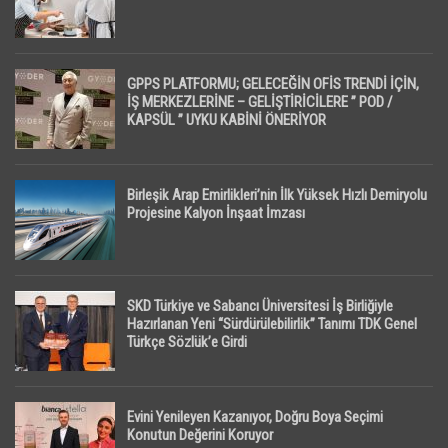
GPPS PLATFORMU; GELECEĞİN OFİS TRENDİ İÇİN,
İŞ MERKEZLERİNE – GELİŞTİRİCİLERE ” POD /
KAPSÜL ” UYKU KABİNİ ÖNERİYOR
Birleşik Arap Emirlikleri’nin İlk Yüksek Hızlı Demiryolu
Projesine Kalyon İnşaat İmzası
SKD Türkiye ve Sabancı Üniversitesi İş Birliğiyle
Hazırlanan Yeni “Sürdürülebilirlik” Tanımı TDK Genel
Türkçe Sözlük’e Girdi
Evini Yenileyen Kazanıyor, Doğru Boya Seçimi
Konutun Değerini Koruyor