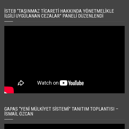
İSTEB “TAŞINMAZ TICARETI HAKKINDA YÖNETMELIKLE
İLGILI UYGULANAN CEZALAR” PANELI DÜZENLENDI
GAPAS “YENI MÜLKIYET SISTEMI” TANITIM TOPLANTISI –
İSMAIL ÖZCAN