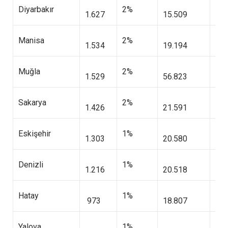
Diyarbakır
2%
1.627
15.509
2.4
Manisa
2%
1.534
19.194
2.3
Muğla
2%
1.529
56.823
7.4
Sakarya
2%
1.426
21.591
2.7
Eskişehir
1%
1.303
20.580
2.5
Denizli
1%
1.216
20.518
2.7
Hatay
1%
973
18.807
2.8
Yalova
1%