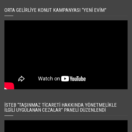
ORTA GELIRLIYE KONUT KAMPANYASI “YENI EVIM”
İSTEB “TAŞINMAZ TICARETI HAKKINDA YÖNETMELIKLE
İLGILI UYGULANAN CEZALAR” PANELI DÜZENLENDI