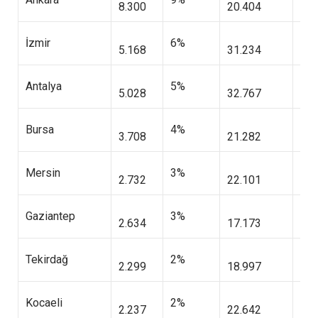
8.300
20.404
2.6
İzmir
6%
5.168
31.234
3.9
Antalya
5%
5.028
32.767
3.7
Bursa
4%
3.708
21.282
2.8
Mersin
3%
2.732
22.101
3.0
Gaziantep
3%
2.634
17.173
2.7
Tekirdağ
2%
2.299
18.997
2.4
Kocaeli
2%
2.237
22.642
2.9