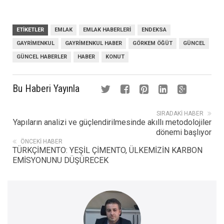
ETIKETLER
EMLAK
EMLAK HABERLERI
ENDEKSA
GAYRIMENKUL
GAYRIMENKUL HABER
GÖRKEM ÖĞÜT
GÜNCEL
GÜNCEL HABERLER
HABER
KONUT
Bu Haberi Yayınla
SIRADAKI HABER
Yapıların analizi ve güçlendirilmesinde akıllı metodolojiler
dönemi başlıyor
ÖNCEKI HABER
TÜRKÇİMENTO: YEŞİL ÇİMENTO, ÜLKEMİZİN KARBON
EMİSYONUNU DÜŞÜRECEK