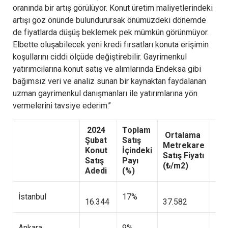
oranında bir artış görülüyor. Konut üretim maliyetlerindeki
artışı göz önünde bulundurursak önümüzdeki dönemde
de fiyatlarda düşüş beklemek pek mümkün görünmüyor.
Elbette oluşabilecek yeni kredi fırsatları konuta erişimin
koşullarını ciddi ölçüde değiştirebilir. Gayrimenkul
yatırımcılarına konut satış ve alımlarında Endeksa gibi
bağımsız veri ve analiz sunan bir kaynaktan faydalanan
uzman gayrimenkul danışmanları ile yatırımlarına yön
vermelerini tavsiye ederim.’’
2024
Toplam
Ortalama
Şubat
Satış
Or
Metrekare
Konut
İçindeki
Sat
Satış Fiyatı
Satış
Payı
Fiy
(₺/m2)
Adedi
(%)
İstanbul
17%
16.344
37.582
4.3
Ankara
9%