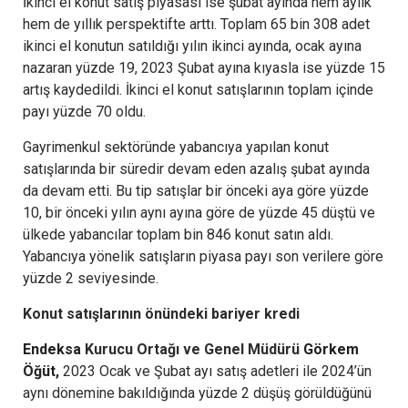
İkinci el konut satış piyasası ise şubat ayında hem aylık
hem de yıllık perspektifte arttı. Toplam 65 bin 308 adet
ikinci el konutun satıldığı yılın ikinci ayında, ocak ayına
nazaran yüzde 19, 2023 Şubat ayına kıyasla ise yüzde 15
artış kaydedildi. İkinci el konut satışlarının toplam içinde
payı yüzde 70 oldu.
Gayrimenkul sektöründe yabancıya yapılan konut
satışlarında bir süredir devam eden azalış şubat ayında
da devam etti. Bu tip satışlar bir önceki aya göre yüzde
10, bir önceki yılın aynı ayına göre de yüzde 45 düştü ve
ülkede yabancılar toplam bin 846 konut satın aldı.
Yabancıya yönelik satışların piyasa payı son verilere göre
yüzde 2 seviyesinde.
Konut satışlarının önündeki bariyer kredi
Endeksa
Kurucu Ortağı ve Genel Müdürü
Görkem
Öğüt
,
2023 Ocak ve Şubat ayı satış adetleri ile 2024’ün
aynı dönemine bakıldığında yüzde 2 düşüş görüldüğünü