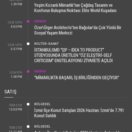
NIS 16TH
1:29 PM
Yeşim Kozanlı Mimarlık’tan Çağdaş Tasarım ve
Konforun Buluşma Noktası: Elite World Kuşadası
MİMARİ
OCA 15TH
4:02 PM
Özer\Ürger Architects’ten Bağcılar’da Çok Yönlü Bir
Sosyal Yaşam Merkezi
KÜLTÜR-SANAT
OCA 14TH
3:37 PM
İSTANBULSMD “I2P – IDEA TO PRODUCT”
STÜDYOSUNDA ÜRETİLEN “ÖZ ELEŞTİRİ-SELF
CRITICISM” ENSTELASYONU ZİYARETE AÇILDI
MİMARİ
OCA 9TH
1:38 PM
“MİMARLIKTA BAŞARI, İŞ BİRLİĞİNDEN GEÇİYOR”
SATIŞ
BÖLGESEL
TEM 21ST
12:02 PM
İzmir İlçe Konut Satışları 2026 Haziran: İzmir’de 7.791
Konut Satıldı
BÖLGESEL
TEM 21ST
11:11 AM