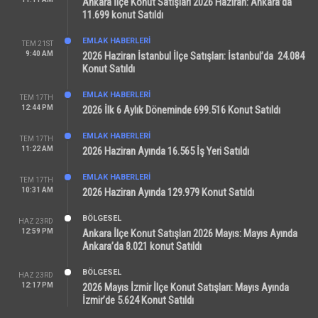
Ankara İlçe Konut Satışları 2026 Haziran: Ankara’da
11.699 konut Satıldı
EMLAK HABERLERI
TEM 21ST
9:40 AM
2026 Haziran İstanbul İlçe Satışları: İstanbul’da 24.084
Konut Satıldı
EMLAK HABERLERI
TEM 17TH
12:44 PM
2026 İlk 6 Aylık Döneminde 699.516 Konut Satıldı
EMLAK HABERLERI
TEM 17TH
11:22 AM
2026 Haziran Ayında 16.565 İş Yeri Satıldı
EMLAK HABERLERI
TEM 17TH
10:31 AM
2026 Haziran Ayında 129.979 Konut Satıldı
BÖLGESEL
HAZ 23RD
12:59 PM
Ankara İlçe Konut Satışları 2026 Mayıs: Mayıs Ayında
Ankara’da 8.021 konut Satıldı
BÖLGESEL
HAZ 23RD
12:17 PM
2026 Mayıs İzmir İlçe Konut Satışları: Mayıs Ayında
İzmir’de 5.624 Konut Satıldı