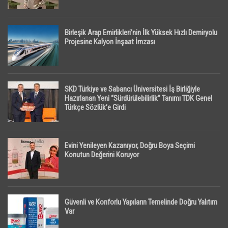
Birleşik Arap Emirlikleri’nin İlk Yüksek Hızlı Demiryolu
Projesine Kalyon İnşaat İmzası
SKD Türkiye ve Sabancı Üniversitesi İş Birliğiyle
Hazırlanan Yeni “Sürdürülebilirlik” Tanımı TDK Genel
Türkçe Sözlük’e Girdi
Evini Yenileyen Kazanıyor, Doğru Boya Seçimi
Konutun Değerini Koruyor
Güvenli ve Konforlu Yapıların Temelinde Doğru Yalıtım
Var