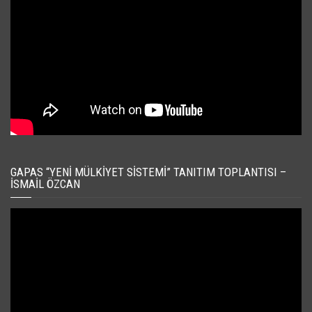
GAPAS “YENI MÜLKIYET SISTEMI” TANITIM TOPLANTISI –
İSMAIL ÖZCAN