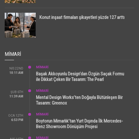
Konut inşaat firmaları şikayetleri yüzde 127 arttı
MIMARI
MİMARİ
NIS 22ND
10:11 AM
Başak Akkoyunlu Design’dan Özgün Saçak Formu
ile Dikkat Çeken Bir Tasarım: The Pearl
MİMARİ
ŞUB 6TH
11:39 AM
Mental Design Works’ten Doğayla Bütünleşen Bir
Tasarım: Greenox
MİMARİ
OCA 12TH
6:53 PM
Boytorun Mimarlık’tan Yurt Dışında İlk Mercedes-
Benz Showroom Dönüşüm Projesi
MİMARİ