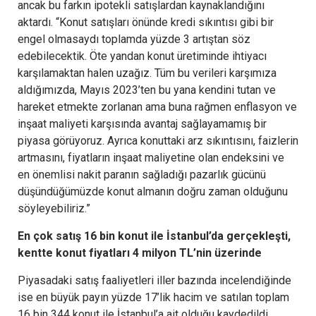
ancak bu farkın ipotekli satışlardan kaynaklandığını
aktardı. “Konut satışları önünde kredi sıkıntısı gibi bir
engel olmasaydı toplamda yüzde 3 artıştan söz
edebilecektik. Öte yandan konut üretiminde ihtiyacı
karşılamaktan halen uzağız. Tüm bu verileri karşımıza
aldığımızda, Mayıs 2023’ten bu yana kendini tutan ve
hareket etmekte zorlanan ama buna rağmen enflasyon ve
inşaat maliyeti karşısında avantaj sağlayamamış bir
piyasa görüyoruz. Ayrıca konuttaki arz sıkıntısını, faizlerin
artmasını, fiyatların inşaat maliyetine olan endeksini ve
en önemlisi nakit paranın sağladığı pazarlık gücünü
düşündüğümüzde konut almanın doğru zaman olduğunu
söyleyebiliriz.”
En çok satış 16 bin konut ile İstanbul’da gerçekleşti,
kentte konut fiyatları 4 milyon TL’nin üzerinde
Piyasadaki satış faaliyetleri iller bazında incelendiğinde
ise en büyük payın yüzde 17’lik hacim ve satılan toplam
16 bin 344 konut ile İstanbul’a ait olduğu kaydedildi.