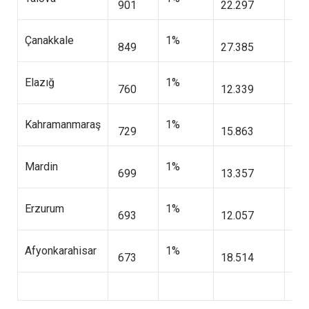
901
22.297
2.7
Çanakkale
1%
849
27.385
2.9
Elazığ
1%
760
12.339
2.0
Kahramanmaraş
1%
729
15.863
2.6
Mardin
1%
699
13.357
2.2
Erzurum
1%
693
12.057
1.9
Afyonkarahisar
1%
673
18.514
2.3