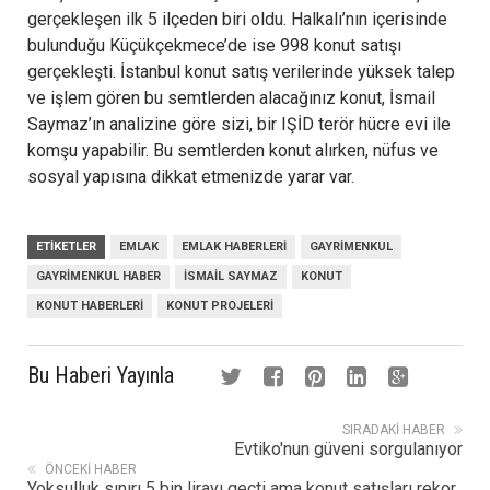
gerçekleşen ilk 5 ilçeden biri oldu. Halkalı’nın içerisinde
bulunduğu Küçükçekmece’de ise 998 konut satışı
gerçekleşti. İstanbul konut satış verilerinde yüksek talep
ve işlem gören bu semtlerden alacağınız konut, İsmail
Saymaz’ın analizine göre sizi, bir IŞİD terör hücre evi ile
komşu yapabilir. Bu semtlerden konut alırken, nüfus ve
sosyal yapısına dikkat etmenizde yarar var.
ETIKETLER
EMLAK
EMLAK HABERLERI
GAYRIMENKUL
GAYRIMENKUL HABER
İSMAIL SAYMAZ
KONUT
KONUT HABERLERI
KONUT PROJELERI
Bu Haberi Yayınla
SIRADAKI HABER
Evtiko'nun güveni sorgulanıyor
ÖNCEKI HABER
Yoksulluk sınırı 5 bin lirayı geçti ama konut satışları rekor