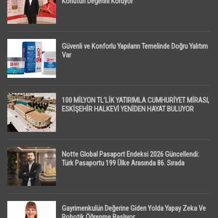
Konutun Değerini Koruyor
Güvenli ve Konforlu Yapıların Temelinde Doğru Yalıtım
Var
100 MİLYON TL’LİK YATIRIMLA CUMHURİYET MİRASI,
ESKİŞEHİR HALKEVİ YENİDEN HAYAT BULUYOR
Notte Global Pasaport Endeksi 2026 Güncellendi:
Türk Pasaportu 199 Ülke Arasında 86. Sırada
Gayrimenkulün Değerine Giden Yolda Yapay Zeka Ve
Robotik Öğrenme Başlıyor