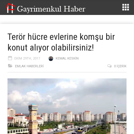
Terör hücre evlerine komşu bir
konut alıyor olabilirsiniz!
EKIM 29TH, 2017
KEMAL KESKIN
EMLAK HABERLERI
0 İÇERIK