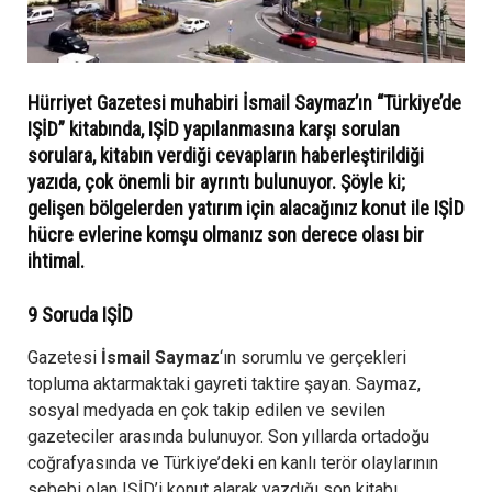
Hürriyet Gazetesi muhabiri İsmail Saymaz’ın “Türkiye’de
IŞİD” kitabında, IŞİD yapılanmasına karşı sorulan
sorulara, kitabın verdiği cevapların haberleştirildiği
yazıda, çok önemli bir ayrıntı bulunuyor. Şöyle ki;
gelişen bölgelerden yatırım için alacağınız konut ile IŞİD
hücre evlerine komşu olmanız son derece olası bir
ihtimal.
9 Soruda IŞİD
Gazetesi
İsmail Saymaz
‘ın sorumlu ve gerçekleri
topluma aktarmaktaki gayreti taktire şayan. Saymaz,
sosyal medyada en çok takip edilen ve sevilen
gazeteciler arasında bulunuyor. Son yıllarda ortadoğu
coğrafyasında ve Türkiye’deki en kanlı terör olaylarının
sebebi olan IŞİD’i konut alarak yazdığı son kitabı,