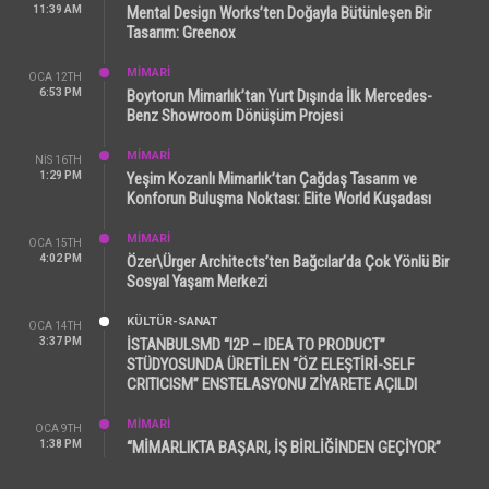
11:39 AM
Mental Design Works’ten Doğayla Bütünleşen Bir
Tasarım: Greenox
MİMARİ
OCA 12TH
6:53 PM
Boytorun Mimarlık’tan Yurt Dışında İlk Mercedes-
Benz Showroom Dönüşüm Projesi
MİMARİ
NIS 16TH
1:29 PM
Yeşim Kozanlı Mimarlık’tan Çağdaş Tasarım ve
Konforun Buluşma Noktası: Elite World Kuşadası
MİMARİ
OCA 15TH
4:02 PM
Özer\Ürger Architects’ten Bağcılar’da Çok Yönlü Bir
Sosyal Yaşam Merkezi
KÜLTÜR-SANAT
OCA 14TH
3:37 PM
İSTANBULSMD “I2P – IDEA TO PRODUCT”
STÜDYOSUNDA ÜRETİLEN “ÖZ ELEŞTİRİ-SELF
CRITICISM” ENSTELASYONU ZİYARETE AÇILDI
MİMARİ
OCA 9TH
1:38 PM
“MİMARLIKTA BAŞARI, İŞ BİRLİĞİNDEN GEÇİYOR”