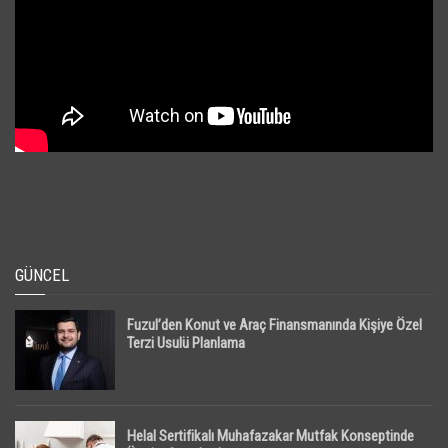
GÜNCEL
Fuzul’den Konut ve Araç Finansmanında Kişiye Özel
Terzi Usulü Planlama
Helal Sertifikalı Muhafazakar Mutfak Konseptinde