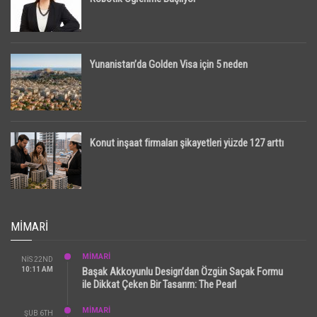
Yunanistan’da Golden Visa için 5 neden
Konut inşaat firmaları şikayetleri yüzde 127 arttı
MIMARI
MİMARİ
NIS 22ND
10:11 AM
Başak Akkoyunlu Design’dan Özgün Saçak Formu
ile Dikkat Çeken Bir Tasarım: The Pearl
MİMARİ
ŞUB 6TH