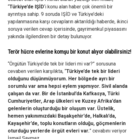
“
Türkiye’de IŞİD
‘i konu alan haber çok önemli bir
ayrıntıya sahip. 9 soruda IŞİD ve Türkiye’deki
yapılanmasına karşı cevapların aktarıldığı haberde, ikinci
soruya verilen cevap içerisinde, gayrimenkul piyasasını
yakında ilgilendiren bir detay bulunuyor.
Terör hücre evlerine komşu bir konut alıyor olabilirsiniz!
“Örgütün Türkiye’de tek bir lideri mi var?” sorusuna
cevaben verilen karşılıkta, “
Türkiye’de tek bir lideri
olduğunu düşünmüyorum. Her bölgede ayrı bir
sorumlu var ama hepsi eylem yapmıyor. Sivil alanda
çalışan da var. Bir de İstanbul’da Kafkasya, Türki
Cumhuriyetler, Arap ülkeleri ve Kuzey Afrika’dan
gelenlerin oluşturduğu bir oluşum var. Üstelik,
hemen yakınımızdaki Başakşehir’de, Halkalı’da,
Kayaşehir’de, toplu konutların olduğu, göçmenlerin
oturduğu yerlerde örgüt evleri var.
” cevabını veriyor
İsmail Saymaz.