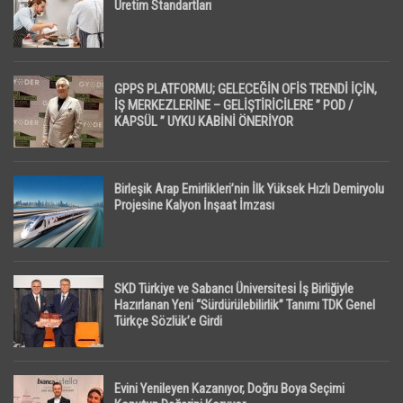
Üretim Standartları
GPPS PLATFORMU; GELECEĞİN OFİS TRENDİ İÇİN,
İŞ MERKEZLERİNE – GELİŞTİRİCİLERE ” POD /
KAPSÜL ” UYKU KABİNİ ÖNERİYOR
Birleşik Arap Emirlikleri’nin İlk Yüksek Hızlı Demiryolu
Projesine Kalyon İnşaat İmzası
SKD Türkiye ve Sabancı Üniversitesi İş Birliğiyle
Hazırlanan Yeni “Sürdürülebilirlik” Tanımı TDK Genel
Türkçe Sözlük’e Girdi
Evini Yenileyen Kazanıyor, Doğru Boya Seçimi