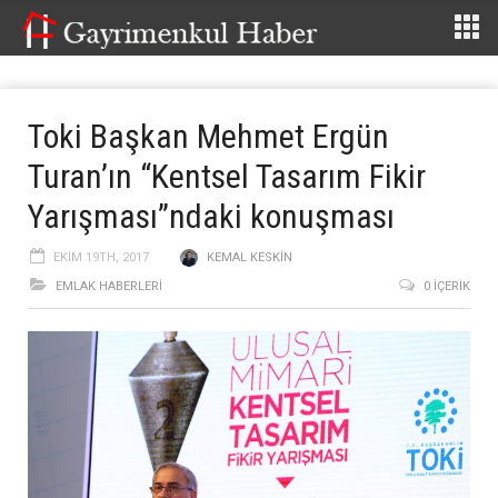
Toki Başkan Mehmet Ergün
Turan’ın “Kentsel Tasarım Fikir
Yarışması”ndaki konuşması
EKIM 19TH, 2017
KEMAL KESKIN
EMLAK HABERLERI
0 İÇERIK