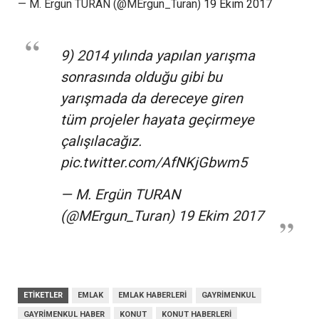
— M. Ergün TURAN (@MErgun_Turan)
19 Ekim 2017
9) 2014 yılında yapılan yarışma
sonrasında olduğu gibi bu
yarışmada da dereceye giren
tüm projeler hayata geçirmeye
çalışılacağız.
pic.twitter.com/AfNKjGbwm5
— M. Ergün TURAN
(@MErgun_Turan)
19 Ekim 2017
ETIKETLER
EMLAK
EMLAK HABERLERI
GAYRIMENKUL
GAYRIMENKUL HABER
KONUT
KONUT HABERLERI