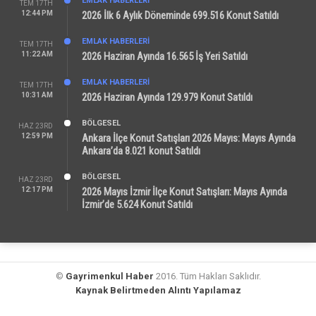
EMLAK HABERLERI
TEM 17TH
12:44 PM
2026 İlk 6 Aylık Döneminde 699.516 Konut Satıldı
EMLAK HABERLERI
TEM 17TH
11:22 AM
2026 Haziran Ayında 16.565 İş Yeri Satıldı
EMLAK HABERLERI
TEM 17TH
10:31 AM
2026 Haziran Ayında 129.979 Konut Satıldı
BÖLGESEL
HAZ 23RD
12:59 PM
Ankara İlçe Konut Satışları 2026 Mayıs: Mayıs Ayında
Ankara’da 8.021 konut Satıldı
BÖLGESEL
HAZ 23RD
12:17 PM
2026 Mayıs İzmir İlçe Konut Satışları: Mayıs Ayında
İzmir’de 5.624 Konut Satıldı
©
Gayrimenkul Haber
2016. Tüm Hakları Saklıdır.
Kaynak Belirtmeden Alıntı Yapılamaz