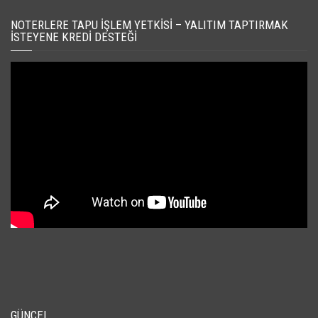
NOTERLERE TAPU İŞLEM YETKISI – YALITIM TAPTIRMAK
İSTEYENE KREDI DESTEĞI
GÜNCEL