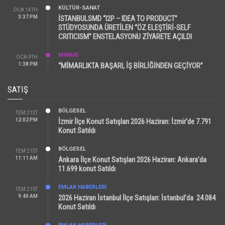
KÜLTÜR-SANAT
OCA 14TH
3:37 PM
İSTANBULSMD “I2P – IDEA TO PRODUCT”
STÜDYOSUNDA ÜRETİLEN “ÖZ ELEŞTİRİ-SELF
CRITICISM” ENSTELASYONU ZİYARETE AÇILDI
MİMARİ
OCA 9TH
1:38 PM
“MİMARLIKTA BAŞARI, İŞ BİRLİĞİNDEN GEÇİYOR”
SATIŞ
BÖLGESEL
TEM 21ST
12:02 PM
İzmir İlçe Konut Satışları 2026 Haziran: İzmir’de 7.791
Konut Satıldı
BÖLGESEL
TEM 21ST
11:11 AM
Ankara İlçe Konut Satışları 2026 Haziran: Ankara’da
11.699 konut Satıldı
EMLAK HABERLERI
TEM 21ST
9:40 AM
2026 Haziran İstanbul İlçe Satışları: İstanbul’da 24.084
Konut Satıldı