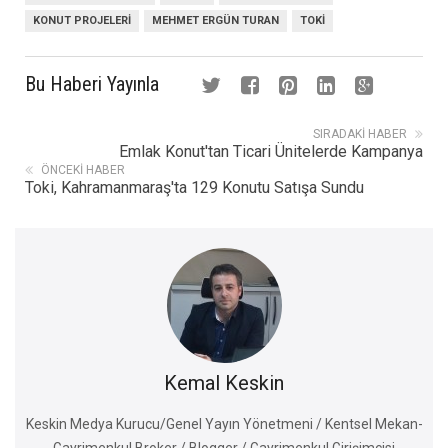
KONUT PROJELERI
MEHMET ERGÜN TURAN
TOKI
Bu Haberi Yayınla
SIRADAKI HABER
Emlak Konut'tan Ticari Ünitelerde Kampanya
ÖNCEKI HABER
Toki, Kahramanmaraş'ta 129 Konutu Satışa Sundu
Kemal Keskin
Keskin Medya Kurucu/Genel Yayın Yönetmeni / Kentsel Mekan-
Gayrimenkul Broker / Blogger / Gayrimenkul Girişimcisi