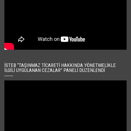
İSTEB “TAŞINMAZ TICARETI HAKKINDA YÖNETMELIKLE
İLGILI UYGULANAN CEZALAR” PANELI DÜZENLENDI