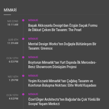
MIMARI
MİMARİ
NIS 22ND
10:11 AM
Başak Akkoyunlu Design’dan Özgün Saçak Formu
ile Dikkat Çeken Bir Tasarım: The Pearl
MİMARİ
ŞUB 6TH
11:39 AM
Mental Design Works’ten Doğayla Bütünleşen Bir
Tasarım: Greenox
MİMARİ
OCA 12TH
6:53 PM
Boytorun Mimarlık’tan Yurt Dışında İlk Mercedes-
Benz Showroom Dönüşüm Projesi
MİMARİ
NIS 16TH
1:29 PM
Yeşim Kozanlı Mimarlık’tan Çağdaş Tasarım ve
Konforun Buluşma Noktası: Elite World Kuşadası
MİMARİ
OCA 15TH
4:02 PM
Özer\Ürger Architects’ten Bağcılar’da Çok Yönlü Bir
Sosyal Yaşam Merkezi