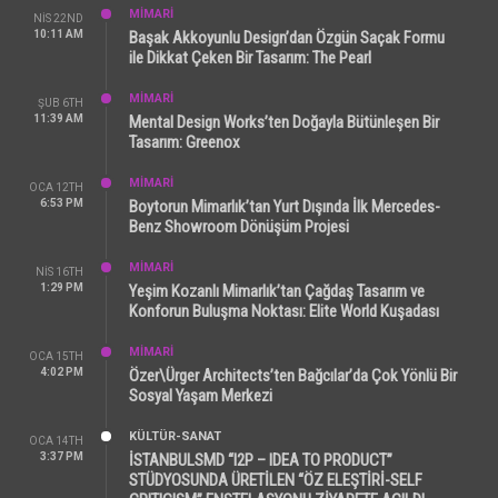
MİMARİ
NIS 22ND
10:11 AM
Başak Akkoyunlu Design’dan Özgün Saçak Formu
ile Dikkat Çeken Bir Tasarım: The Pearl
MİMARİ
ŞUB 6TH
11:39 AM
Mental Design Works’ten Doğayla Bütünleşen Bir
Tasarım: Greenox
MİMARİ
OCA 12TH
6:53 PM
Boytorun Mimarlık’tan Yurt Dışında İlk Mercedes-
Benz Showroom Dönüşüm Projesi
MİMARİ
NIS 16TH
1:29 PM
Yeşim Kozanlı Mimarlık’tan Çağdaş Tasarım ve
Konforun Buluşma Noktası: Elite World Kuşadası
MİMARİ
OCA 15TH
4:02 PM
Özer\Ürger Architects’ten Bağcılar’da Çok Yönlü Bir
Sosyal Yaşam Merkezi
KÜLTÜR-SANAT
OCA 14TH
3:37 PM
İSTANBULSMD “I2P – IDEA TO PRODUCT”
STÜDYOSUNDA ÜRETİLEN “ÖZ ELEŞTİRİ-SELF