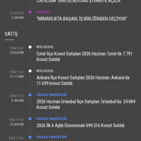
CRITICISM” ENSTELASYONU ZİYARETE AÇILDI
MİMARİ
OCA 9TH
1:38 PM
“MİMARLIKTA BAŞARI, İŞ BİRLİĞİNDEN GEÇİYOR”
SATIŞ
BÖLGESEL
TEM 21ST
12:02 PM
İzmir İlçe Konut Satışları 2026 Haziran: İzmir’de 7.791
Konut Satıldı
BÖLGESEL
TEM 21ST
11:11 AM
Ankara İlçe Konut Satışları 2026 Haziran: Ankara’da
11.699 konut Satıldı
EMLAK HABERLERI
TEM 21ST
9:40 AM
2026 Haziran İstanbul İlçe Satışları: İstanbul’da 24.084
Konut Satıldı
EMLAK HABERLERI
TEM 17TH
12:44 PM
2026 İlk 6 Aylık Döneminde 699.516 Konut Satıldı
EMLAK HABERLERI
TEM 17TH