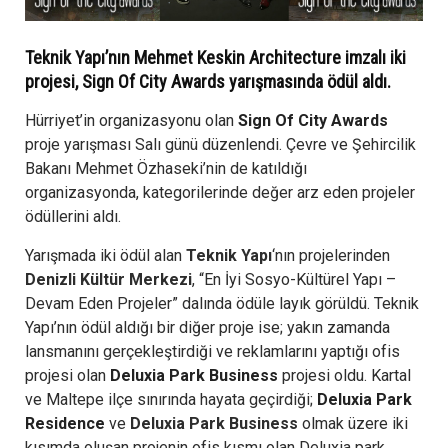
Teknik Yapı’nın Mehmet Keskin Architecture imzalı iki
projesi, Sign Of City Awards yarışmasında ödül aldı.
Hürriyet’in organizasyonu olan
Sign Of City Awards
proje yarışması Salı günü düzenlendi. Çevre ve Şehircilik
Bakanı Mehmet Özhaseki’nin de katıldığı
organizasyonda, kategorilerinde değer arz eden projeler
ödüllerini aldı.
Yarışmada iki ödül alan
Teknik Yapı
‘nın projelerinden
Denizli Kültür Merkezi
, “En İyi Sosyo-Kültürel Yapı –
Devam Eden Projeler” dalında ödüle layık görüldü. Teknik
Yapı’nın ödül aldığı bir diğer proje ise; yakın zamanda
lansmanını gerçekleştirdiği ve reklamlarını yaptığı ofis
projesi olan
Deluxia Park Business
projesi oldu. Kartal
ve Maltepe ilçe sınırında hayata geçirdiği;
Deluxia Park
Residence
ve
Deluxia Park Business
olmak üzere iki
kısımda oluşan projenin ofis kısmı olan Deluxia park