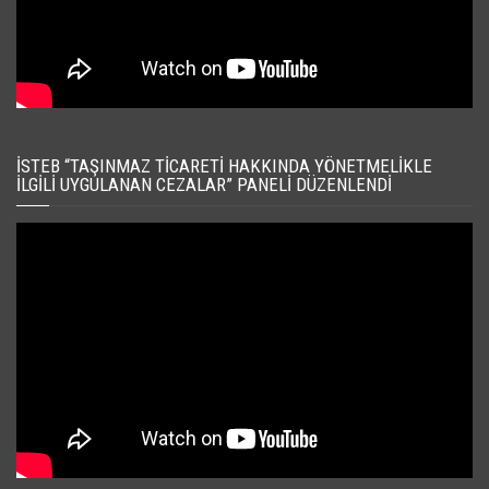
İSTEB “TAŞINMAZ TICARETI HAKKINDA YÖNETMELIKLE
İLGILI UYGULANAN CEZALAR” PANELI DÜZENLENDI