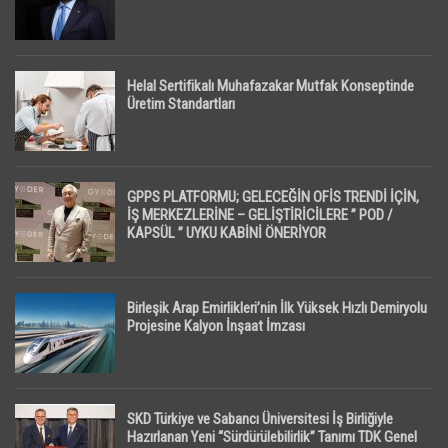
Helal Sertifikalı Muhafazakar Mutfak Konseptinde
Üretim Standartları
GPPS PLATFORMU; GELECEĞİN OFİS TRENDİ İÇİN,
İŞ MERKEZLERİNE – GELİŞTİRİCİLERE ” POD /
KAPSÜL ” UYKU KABİNİ ÖNERİYOR
Birleşik Arap Emirlikleri’nin İlk Yüksek Hızlı Demiryolu
Projesine Kalyon İnşaat İmzası
SKD Türkiye ve Sabancı Üniversitesi İş Birliğiyle
Hazırlanan Yeni “Sürdürülebilirlik” Tanımı TDK Genel