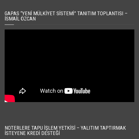
GAPAS “YENI MÜLKIYET SISTEMI” TANITIM TOPLANTISI –
İSMAIL ÖZCAN
NOTERLERE TAPU İŞLEM YETKISI – YALITIM TAPTIRMAK
İSTEYENE KREDI DESTEĞI