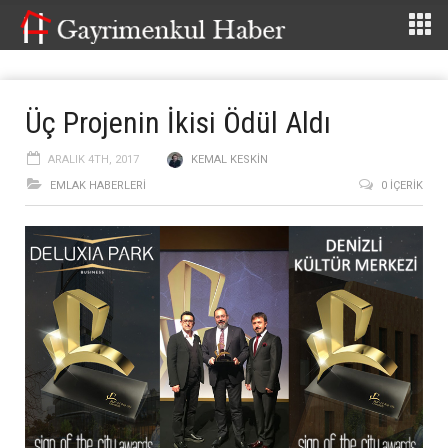
Üç Projenin İkisi Ödül Aldı
ARALIK 4TH, 2017
KEMAL KESKIN
EMLAK HABERLERI
0 İÇERIK