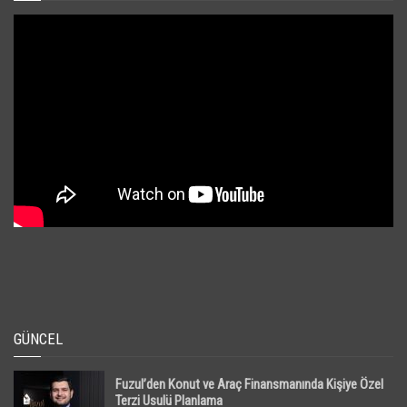
GÜNCEL
Fuzul’den Konut ve Araç Finansmanında Kişiye Özel
Terzi Usulü Planlama