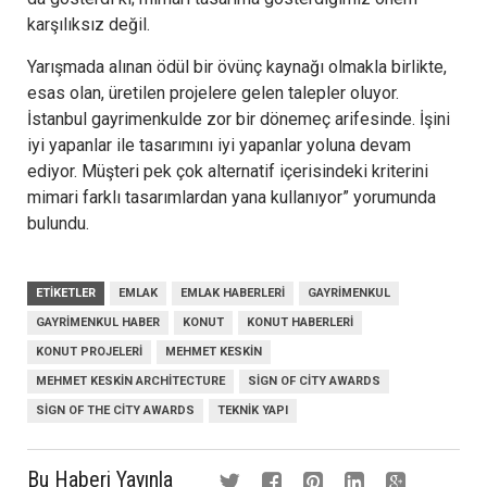
karşılıksız değil.
Yarışmada alınan ödül bir övünç kaynağı olmakla birlikte,
esas olan, üretilen projelere gelen talepler oluyor.
İstanbul gayrimenkulde zor bir dönemeç arifesinde. İşini
iyi yapanlar ile tasarımını iyi yapanlar yoluna devam
ediyor. Müşteri pek çok alternatif içerisindeki kriterini
mimari farklı tasarımlardan yana kullanıyor” yorumunda
bulundu.
ETIKETLER
EMLAK
EMLAK HABERLERI
GAYRIMENKUL
GAYRIMENKUL HABER
KONUT
KONUT HABERLERI
KONUT PROJELERI
MEHMET KESKIN
MEHMET KESKIN ARCHITECTURE
SIGN OF CITY AWARDS
SIGN OF THE CITY AWARDS
TEKNIK YAPI
Bu Haberi Yayınla