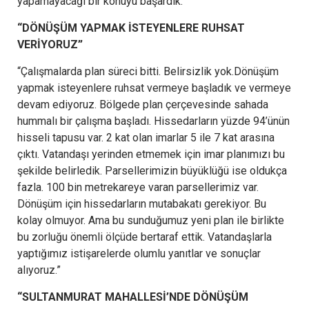
yapamayacağı bir konuyu başardık.”
“DÖNÜŞÜM YAPMAK İSTEYENLERE RUHSAT
VERİYORUZ”
“Çalışmalarda plan süreci bitti. Belirsizlik yok.Dönüşüm
yapmak isteyenlere ruhsat vermeye başladık ve vermeye
devam ediyoruz. Bölgede plan çerçevesinde sahada
hummalı bir çalışma başladı. Hissedarların yüzde 94’ünün
hisseli tapusu var. 2 kat olan imarlar 5 ile 7 kat arasına
çıktı. Vatandaşı yerinden etmemek için imar planımızı bu
şekilde belirledik. Parsellerimizin büyüklüğü ise oldukça
fazla. 100 bin metrekareye varan parsellerimiz var.
Dönüşüm için hissedarların mutabakatı gerekiyor. Bu
kolay olmuyor. Ama bu sunduğumuz yeni plan ile birlikte
bu zorluğu önemli ölçüde bertaraf ettik. Vatandaşlarla
yaptığımız istişarelerde olumlu yanıtlar ve sonuçlar
alıyoruz.”
“SULTANMURAT MAHALLESİ’NDE DÖNÜŞÜM