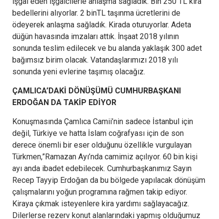
işgal eden işgalcilerle anlaşma sağladık. Bin 250 TL kira
bedellerini alıyorlar. 2 binTL taşınma ücretlerini de
ödeyerek anlaşma sağladık. Kirada oturuyorlar. Adeta
düğün havasında imzaları attık. İnşaat 2018 yılının
sonunda teslim edilecek ve bu alanda yaklaşık 300 adet
bağımsız birim olacak. Vatandaşlarımızı 2018 yılı
sonunda yeni evlerine taşımış olacağız.
ÇAMLICA’DAKİ DÖNÜŞÜMÜ CUMHURBAŞKANI
ERDOĞAN DA TAKİP EDİYOR
Konuşmasında Çamlıca Camii’nin sadece İstanbul için
değil, Türkiye ve hatta İslam coğrafyası için de son
derece önemli bir eser olduğunu özellikle vurgulayan
Türkmen,”Ramazan Ayı’nda camimiz açılıyor. 60 bin kişi
ayı anda ibadet edebilecek. Cumhurbaşkanımız Sayın
Recep Tayyip Erdoğan da bu bölgede yapılacak dönüşüm
çalışmalarını yoğun programına rağmen takip ediyor.
Kiraya çıkmak isteyenlere kira yardımı sağlayacağız.
Dilerlerse rezerv konut alanlarındaki yapmış olduğumuz