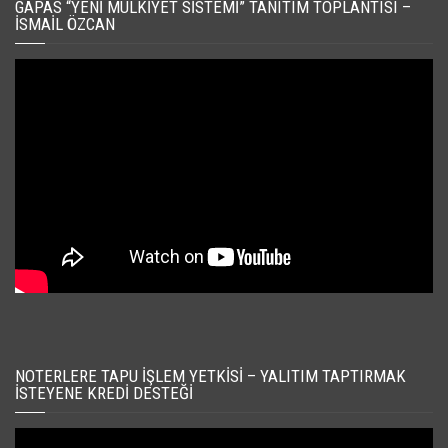
GAPAS “YENI MÜLKIYET SISTEMI” TANITIM TOPLANTISI –
İSMAIL ÖZCAN
NOTERLERE TAPU İŞLEM YETKISI – YALITIM TAPTIRMAK
İSTEYENE KREDI DESTEĞI