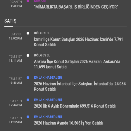
MİMARİ
OCA 9TH
1:38 PM
“MİMARLIKTA BAŞARI, İŞ BİRLİĞİNDEN GEÇİYOR”
SATIŞ
BÖLGESEL
TEM 21ST
12:02 PM
İzmir İlçe Konut Satışları 2026 Haziran: İzmir’de 7.791
Konut Satıldı
BÖLGESEL
TEM 21ST
11:11 AM
Ankara İlçe Konut Satışları 2026 Haziran: Ankara’da
11.699 konut Satıldı
EMLAK HABERLERI
TEM 21ST
9:40 AM
2026 Haziran İstanbul İlçe Satışları: İstanbul’da 24.084
Konut Satıldı
EMLAK HABERLERI
TEM 17TH
12:44 PM
2026 İlk 6 Aylık Döneminde 699.516 Konut Satıldı
EMLAK HABERLERI
TEM 17TH
11:22 AM
2026 Haziran Ayında 16.565 İş Yeri Satıldı