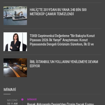
HALİÇ’TE 2019’DAN BU YANA 240 BİN 500
METREKÜP ÇAMUR TEMİZLENDİ
TSKB Gayrimenkul Değerleme “Bir Bakışta Konut
Piyasası 2026 İlk Yarıyıl” Araştırması: Konut
Piyasasında Dengeli Görünüm Sürerken, İlk El ve
İpotekli Satışlarda Sınırlı Toparlanma Dikkat Çekti
İBB, İSTANBUL’UN YOLLARINI YENİLEMEYE DEVAM
EDİYOR
MIMARI
MİMARİ
NIS 22ND
10:11 AM
Başak Akkoyunlu Design’dan Özgün Saçak Formu