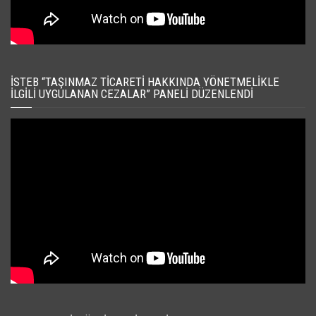
İSTEB “TAŞINMAZ TICARETI HAKKINDA YÖNETMELIKLE
İLGILI UYGULANAN CEZALAR” PANELI DÜZENLENDI