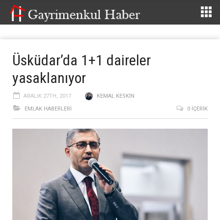
Üsküdar’da 1+1 daireler
yasaklanıyor
ARALIK 27TH, 2017
KEMAL KESKIN
EMLAK HABERLERI
0 İÇERIK