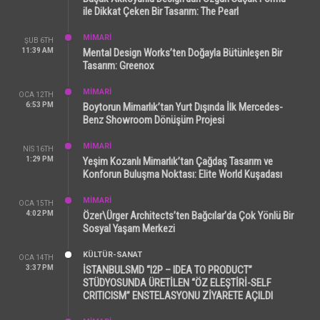
ile Dikkat Çeken Bir Tasarım: The Pearl
MİMARİ
ŞUB 6TH
11:39 AM
Mental Design Works’ten Doğayla Bütünleşen Bir
Tasarım: Greenox
MİMARİ
OCA 12TH
6:53 PM
Boytorun Mimarlık’tan Yurt Dışında İlk Mercedes-
Benz Showroom Dönüşüm Projesi
MİMARİ
NIS 16TH
1:29 PM
Yeşim Kozanlı Mimarlık’tan Çağdaş Tasarım ve
Konforun Buluşma Noktası: Elite World Kuşadası
MİMARİ
OCA 15TH
4:02 PM
Özer\Ürger Architects’ten Bağcılar’da Çok Yönlü Bir
Sosyal Yaşam Merkezi
KÜLTÜR-SANAT
OCA 14TH
3:37 PM
İSTANBULSMD “I2P – IDEA TO PRODUCT”
STÜDYOSUNDA ÜRETİLEN “ÖZ ELEŞTİRİ-SELF
CRITICISM” ENSTELASYONU ZİYARETE AÇILDI