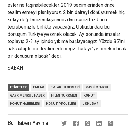
evlerine taşınabilecekler. 2019 seçimlerinden önce
teslim etmeyi planlıyoruz. 2 bin daireyi dönüştürmek hiç
kolay değil ama anlaşmamızdan sonra biz bunu
tecrübemizle birlikte yapacağız. Üsküdar’daki bu
dönüşüm Türkiye’ye örnek olacak. Ay sonunda imzaları
toplayıp 2-3 ay içinde yıkıma başlayacağız. Yüzde 85’ini
hak sahiplerine teslim edeceğiz. Türkiye’ye örnek olacak
bir dönüşüm olacak” dedi.
SABAH
ETIKETLER
EMLAK
EMLAK HABERLERI
GAYRIMENKUL
GAYRIMENKUL HABER
HILMI TÜRKMEN
KONUT
KONUT HABERLERI
KONUT PROJELERI
ÜSKÜDAR
Bu Haberi Yayınla