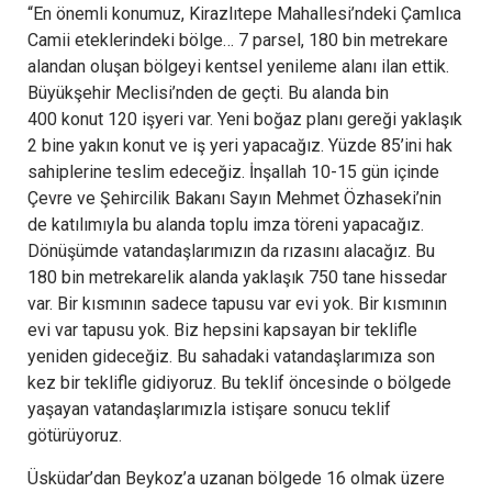
“En önemli konumuz, Kirazlıtepe Mahallesi’ndeki Çamlıca
Camii eteklerindeki bölge… 7 parsel, 180 bin metrekare
alandan oluşan bölgeyi kentsel yenileme alanı ilan ettik.
Büyükşehir Meclisi’nden de geçti. Bu alanda bin
400 konut 120 işyeri var. Yeni boğaz planı gereği yaklaşık
2 bine yakın konut ve iş yeri yapacağız. Yüzde 85’ini hak
sahiplerine teslim edeceğiz. İnşallah 10-15 gün içinde
Çevre ve Şehircilik Bakanı Sayın Mehmet Özhaseki’nin
de katılımıyla bu alanda toplu imza töreni yapacağız.
Dönüşümde vatandaşlarımızın da rızasını alacağız. Bu
180 bin metrekarelik alanda yaklaşık 750 tane hissedar
var. Bir kısmının sadece tapusu var evi yok. Bir kısmının
evi var tapusu yok. Biz hepsini kapsayan bir teklifle
yeniden gideceğiz. Bu sahadaki vatandaşlarımıza son
kez bir teklifle gidiyoruz. Bu teklif öncesinde o bölgede
yaşayan vatandaşlarımızla istişare sonucu teklif
götürüyoruz.
Üsküdar’dan Beykoz’a uzanan bölgede 16 olmak üzere