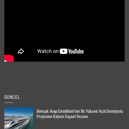
GÜNCEL
Birleşik Arap Emirlikleri’nin İlk Yüksek Hızlı Demiryolu
Projesine Kalyon İnşaat İmzası