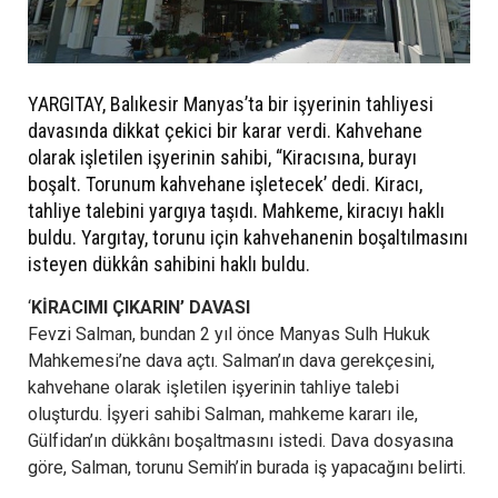
YARGITAY, Balıkesir Manyas’ta bir işyerinin tahliyesi
davasında dikkat çekici bir karar verdi. Kahvehane
olarak işletilen işyerinin sahibi, “Kiracısına, burayı
boşalt. Torunum kahvehane işletecek’ dedi. Kiracı,
tahliye talebini yargıya taşıdı. Mahkeme, kiracıyı haklı
buldu. Yargıtay, torunu için kahvehanenin boşaltılmasını
isteyen dükkân sahibini haklı buldu.
‘
KİRACIMI ÇIKARIN’ DAVASI
Fevzi Salman, bundan 2 yıl önce Manyas Sulh Hukuk
Mahkemesi’ne dava açtı. Salman’ın dava gerekçesini,
kahvehane olarak işletilen işyerinin tahliye talebi
oluşturdu. İşyeri sahibi Salman, mahkeme kararı ile,
Gülfidan’ın dükkânı boşaltmasını istedi. Dava dosyasına
göre, Salman, torunu Semih’in burada iş yapacağını belirti.