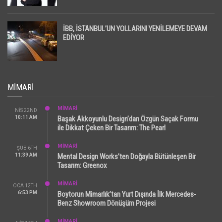
İpotekli Satışlarda Sınırlı Toparlanma Dikkat Çekti
İBB, İSTANBUL’UN YOLLARINI YENİLEMEYE DEVAM
EDİYOR
MIMARI
MİMARİ
NIS 22ND
10:11 AM
Başak Akkoyunlu Design’dan Özgün Saçak Formu
ile Dikkat Çeken Bir Tasarım: The Pearl
MİMARİ
ŞUB 6TH
11:39 AM
Mental Design Works’ten Doğayla Bütünleşen Bir
Tasarım: Greenox
MİMARİ
OCA 12TH
6:53 PM
Boytorun Mimarlık’tan Yurt Dışında İlk Mercedes-
Benz Showroom Dönüşüm Projesi
MİMARİ