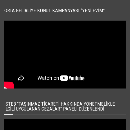
ORTA GELIRLIYE KONUT KAMPANYASI “YENI EVIM”
İSTEB “TAŞINMAZ TICARETI HAKKINDA YÖNETMELIKLE
İLGILI UYGULANAN CEZALAR” PANELI DÜZENLENDI