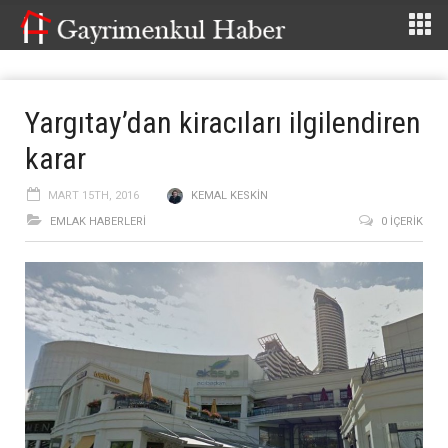
Yargıtay’dan kiracıları ilgilendiren
karar
MART 15TH, 2016
KEMAL KESKIN
EMLAK HABERLERI
0 İÇERIK