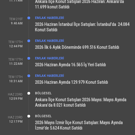
11:11 AM
Ankara İlçe Konut Satışları 2026 Haziran: Ankara’da
11.699 konut Satıldı
EMLAK HABERLERI
TEM 21ST
9:40 AM
2026 Haziran İstanbul İlçe Satışları: İstanbul’da 24.084
Konut Satıldı
EMLAK HABERLERI
TEM 17TH
12:44 PM
2026 İlk 6 Aylık Döneminde 699.516 Konut Satıldı
EMLAK HABERLERI
TEM 17TH
11:22 AM
2026 Haziran Ayında 16.565 İş Yeri Satıldı
EMLAK HABERLERI
TEM 17TH
10:31 AM
2026 Haziran Ayında 129.979 Konut Satıldı
BÖLGESEL
HAZ 23RD
12:59 PM
Ankara İlçe Konut Satışları 2026 Mayıs: Mayıs Ayında
Ankara’da 8.021 konut Satıldı
BÖLGESEL
HAZ 23RD
12:17 PM
2026 Mayıs İzmir İlçe Konut Satışları: Mayıs Ayında
İzmir’de 5.624 Konut Satıldı