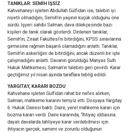
TANIKLAR: SEMİH İŞSİZ
Kahvehaneyi işleten Abdullah Gülfidan ise, talebin iyi
niyetli olmadığını, Semih’in yaşının küçük olduğunu öne
sürdü. İşyeri sahibi Salman, dava dilekçesinde bazı
kişileri de tanık olarak gösterdi. Dinlenen tanıklar,
Semih’in, Ziraat Fakültesi’ni bitirdiğini, KPSS sınavlarına
girmesine rağmen başarılı olamadığını anlattı. Tanıklar,
Semih’in askerliğini de bitirdiğini, ancak düzenli bir işte
çalışmadığını anlattı. Davanın görüldüğü Manyas Sulh
Hukuk Mahkemesi, Salman’ın talebini geri çevirdi. Karar
geçtiğimiz yıl nisan ayında taraflara tebliğ edildi.
YARGITAY, KARARI BOZDU
Kahvehane işleten Gülfidan rahat bir nefes alırken,
Salman, mahkeme kararını temyiz etti. Dosyaya Yargıtay
6. Hukuk Dairesi baktı. Daire, yerel mahkeme kararı için
bozma kararı verdi. Daire kararında, “İhtiyaç iddiasına
dayalı davalarda tahliyeye karar verilebilmesi için
ihtiyacın gerçek, samimi ve zorunlu olduğunun