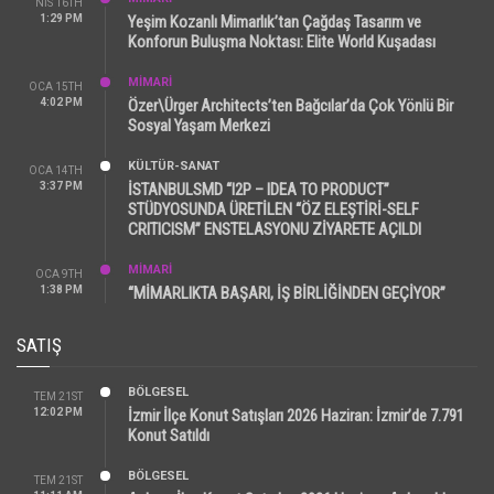
NIS 16TH
1:29 PM
Yeşim Kozanlı Mimarlık’tan Çağdaş Tasarım ve
Konforun Buluşma Noktası: Elite World Kuşadası
MİMARİ
OCA 15TH
4:02 PM
Özer\Ürger Architects’ten Bağcılar’da Çok Yönlü Bir
Sosyal Yaşam Merkezi
KÜLTÜR-SANAT
OCA 14TH
3:37 PM
İSTANBULSMD “I2P – IDEA TO PRODUCT”
STÜDYOSUNDA ÜRETİLEN “ÖZ ELEŞTİRİ-SELF
CRITICISM” ENSTELASYONU ZİYARETE AÇILDI
MİMARİ
OCA 9TH
1:38 PM
“MİMARLIKTA BAŞARI, İŞ BİRLİĞİNDEN GEÇİYOR”
SATIŞ
BÖLGESEL
TEM 21ST
12:02 PM
İzmir İlçe Konut Satışları 2026 Haziran: İzmir’de 7.791
Konut Satıldı
BÖLGESEL
TEM 21ST