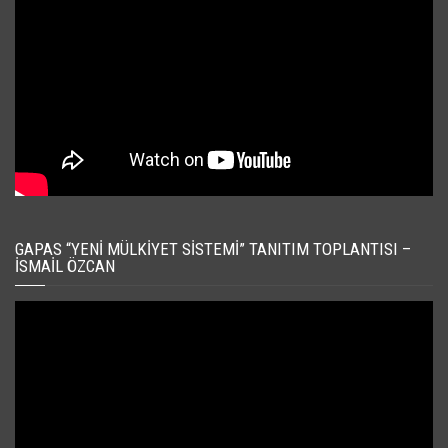
GAPAS “YENI MÜLKIYET SISTEMI” TANITIM TOPLANTISI –
İSMAIL ÖZCAN