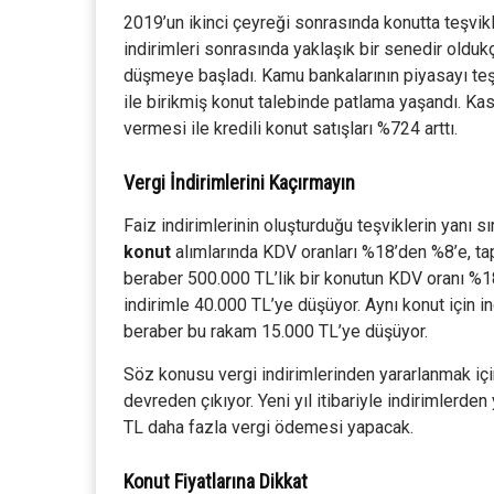
2019’un ikinci çeyreği sonrasında konutta teşvikl
indirimleri sonrasında yaklaşık bir senedir oldu
düşmeye başladı. Kamu bankalarının piyasayı teş
ile birikmiş konut talebinde patlama yaşandı. Ka
vermesi ile kredili konut satışları %724 arttı.
Vergi İndirimlerini Kaçırmayın
Faiz indirimlerinin oluşturduğu teşviklerin yanı s
konut
alımlarında KDV oranları %18’den %8’e, tap
beraber 500.000 TL’lik bir konutun KDV oranı %
indirimle 40.000 TL’ye düşüyor. Aynı konut için 
beraber bu rakam 15.000 TL’ye düşüyor.
Söz konusu vergi indirimlerinden yararlanmak için s
devreden çıkıyor. Yeni yıl itibariyle indirimlerde
TL daha fazla vergi ödemesi yapacak.
Konut Fiyatlarına Dikkat