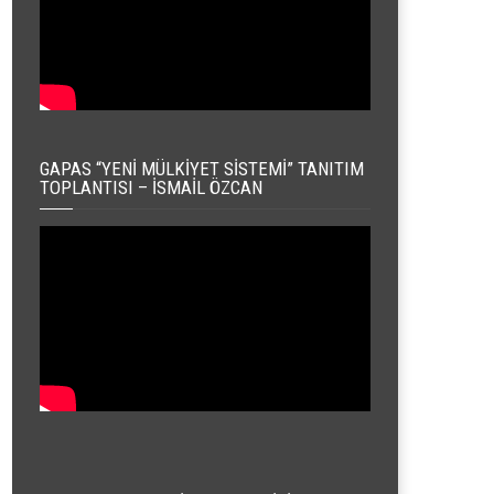
GAPAS “YENI MÜLKIYET SISTEMI” TANITIM
TOPLANTISI – İSMAIL ÖZCAN