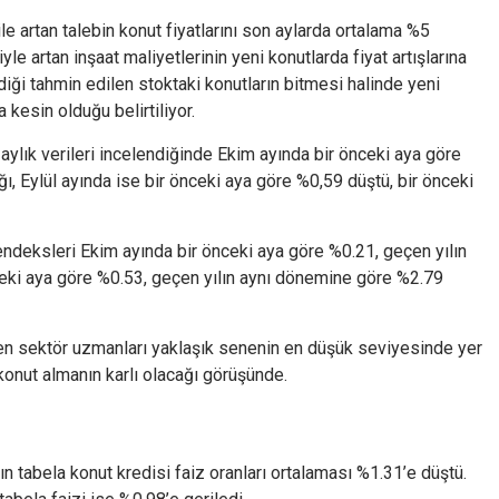
le artan talebin konut fiyatlarını son aylarda ortalama %5
iyle artan inşaat maliyetlerinin yeni konutlarda fiyat artışlarına
diği tahmin edilen stoktaki konutların bitmesi halinde yeni
a kesin olduğu belirtiliyor.
 aylık verileri incelendiğinde Ekim ayında bir önceki aya göre
ığı, Eylül ayında ise bir önceki aya göre %0,59 düştü, bir önceki
endeksleri Ekim ayında bir önceki aya göre %0.21, geçen yılın
eki aya göre %0.53, geçen yılın aynı dönemine göre %2.79
ten sektör uzmanları yaklaşık senenin en düşük seviyesinde yer
 konut almanın karlı olacağı görüşünde.
n tabela konut kredisi faiz oranları ortalaması %1.31’e düştü.