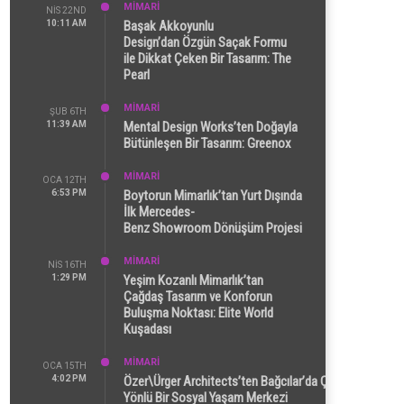
MİMARİ
NIS 22ND
10:11 AM
Başak Akkoyunlu
Design’dan Özgün Saçak Formu
ile Dikkat Çeken Bir Tasarım: The
Pearl
MİMARİ
ŞUB 6TH
11:39 AM
Mental Design Works’ten Doğayla
Bütünleşen Bir Tasarım: Greenox
MİMARİ
OCA 12TH
6:53 PM
Boytorun Mimarlık’tan Yurt Dışında
İlk Mercedes-
Benz Showroom Dönüşüm Projesi
MİMARİ
NIS 16TH
1:29 PM
Yeşim Kozanlı Mimarlık’tan
Çağdaş Tasarım ve Konforun
Buluşma Noktası: Elite World
Kuşadası
MİMARİ
OCA 15TH
4:02 PM
Özer\Ürger Architects’ten Bağcılar’da Çok
Yönlü Bir Sosyal Yaşam Merkezi