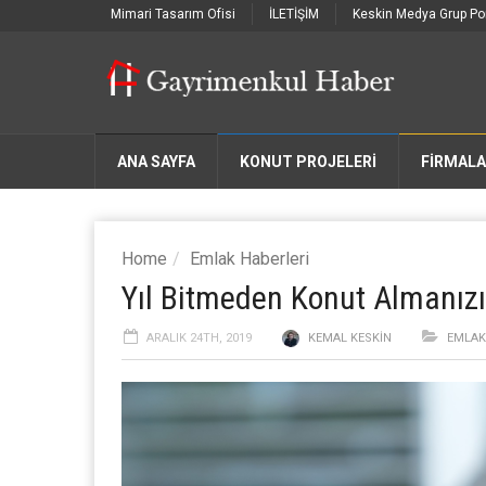
Mimari Tasarım Ofisi
İLETİŞİM
Keskin Medya Grup Por
ANA SAYFA
KONUT PROJELERİ
FIRMAL
Home
Emlak Haberleri
Yıl Bitmeden Konut Almanızı 
ARALIK 24TH, 2019
KEMAL KESKIN
EMLAK