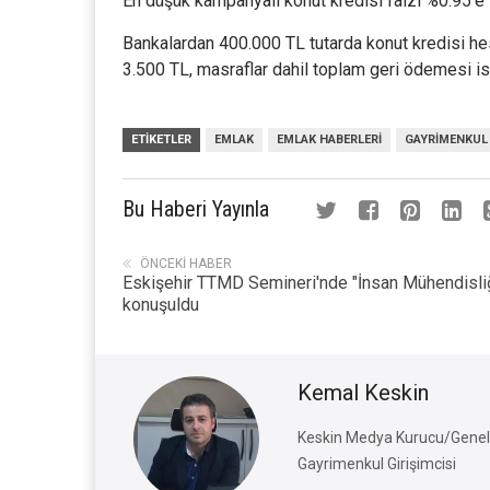
En düşük kampanyalı konut kredisi faizi %0.95’e t
Bankalardan 400.000 TL tutarda konut kredisi hesa
3.500 TL, masraflar dahil toplam geri ödemesi i
ETIKETLER
EMLAK
EMLAK HABERLERI
GAYRIMENKUL
Bu Haberi Yayınla
ÖNCEKI HABER
Eskişehir TTMD Semineri'nde "İnsan Mühendisli
konuşuldu
Kemal Keskin
Keskin Medya Kurucu/Genel 
Gayrimenkul Girişimcisi