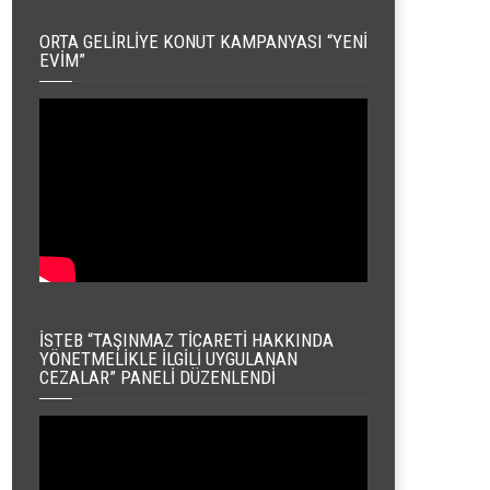
ORTA GELIRLIYE KONUT KAMPANYASI “YENI
EVIM”
İSTEB “TAŞINMAZ TICARETI HAKKINDA
YÖNETMELIKLE İLGILI UYGULANAN
CEZALAR” PANELI DÜZENLENDI