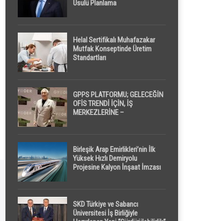
Usulü Planlama
Helal Sertifikalı Muhafazakar
Mutfak Konseptinde Üretim
Standartları
GPPS PLATFORMU; GELECEĞİN
OFİS TRENDİ İÇİN, İŞ
MERKEZLERİNE –
GELİŞTİRİCİLERE ” POD /
KAPSÜL ” UYKU KABİNİ
ÖNERİYOR
Birleşik Arap Emirlikleri’nin İlk
Yüksek Hızlı Demiryolu
Projesine Kalyon İnşaat İmzası
SKD Türkiye ve Sabancı
Üniversitesi İş Birliğiyle