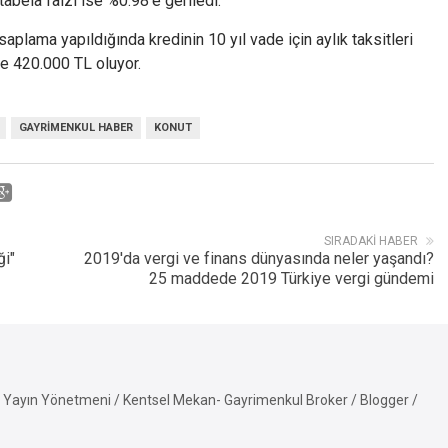
abela faizi ise %0.98’e geriledi.
plama yapıldığında kredinin 10 yıl vade için aylık taksitleri
se 420.000 TL oluyor.
GAYRIMENKUL HABER
KONUT
SIRADAKI HABER
ği"
2019'da vergi ve finans dünyasında neler yaşandı?
25 maddede 2019 Türkiye vergi gündemi
Yayın Yönetmeni / Kentsel Mekan- Gayrimenkul Broker / Blogger /