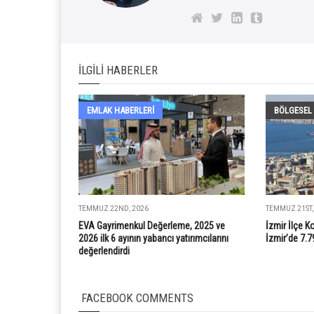
İLGILI HABERLER
EMLAK HABERLERI
BÖLGESEL
TEMMUZ 22ND, 2026
TEMMUZ 21ST,
EVA Gayrimenkul Değerleme, 2025 ve
İzmir İlçe K
2026 ilk 6 ayının yabancı yatırımcılarını
İzmir’de 7.7
değerlendirdi
FACEBOOK COMMENTS