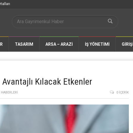
talları
AR
TASARIM
ARSA – ARAZİ
İŞ YÖNETİMİ
GİRİŞ
Avantajlı Kılacak Etkenler
 HABERLERI
0 İÇERIK