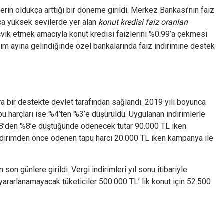
erin oldukça arttığı bir döneme girildi. Merkez Bankası’nın faiz
kça yüksek sevilerde yer alan
konut kredisi faiz oranları
vik etmek amacıyla konut kredisi faizlerini %0.99’a çekmesi
sım ayına gelindiğinde özel bankalarında faiz indirimine destek
ıra bir destekte devlet tarafından sağlandı. 2019 yılı boyunca
u harçları ise %4’ten %3’e düşürüldü. Uygulanan indirimlerle
18’den %8’e düştüğünde ödenecek tutar 90.000 TL iken
indirimden önce ödenen tapu harcı 20.000 TL iken kampanya ile
on günlere girildi. Vergi indirimleri yıl sonu itibariyle
n yararlanamayacak tüketiciler 500.000 TL’ lik konut için 52.500