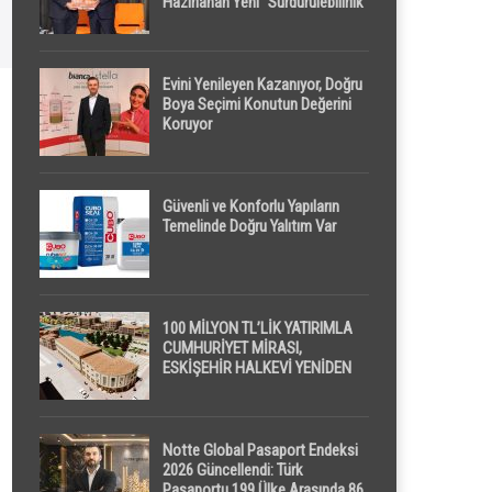
Hazırlanan Yeni “Sürdürülebilirlik”
Tanımı TDK Genel Türkçe
Sözlük’e Girdi
Evini Yenileyen Kazanıyor, Doğru
Boya Seçimi Konutun Değerini
Koruyor
Güvenli ve Konforlu Yapıların
Temelinde Doğru Yalıtım Var
100 MİLYON TL’LİK YATIRIMLA
CUMHURİYET MİRASI,
ESKİŞEHİR HALKEVİ YENİDEN
HAYAT BULUYOR
Notte Global Pasaport Endeksi
2026 Güncellendi: Türk
Pasaportu 199 Ülke Arasında 86.