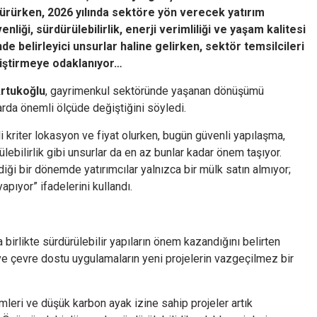
rürken, 2026 yılında sektöre yön verecek yatırım
iği, sürdürülebilirlik, enerji verimliliği ve yaşam kalitesi
nde belirleyici unsurlar haline gelirken, sektör temsilcileri
liştirmeye odaklanıyor…
Artukoğlu
, gayrimenkul sektöründe yaşanan dönüşümü
larda önemli ölçüde değiştiğini söyledi.
i kriter lokasyon ve fiyat olurken, bugün güvenli yapılaşma,
ülebilirlik gibi unsurlar da en az bunlar kadar önem taşıyor.
ği bir dönemde yatırımcılar yalnızca bir mülk satın almıyor;
apıyor” ifadelerini kullandı.
birlikte sürdürülebilir yapıların önem kazandığını belirten
 ve çevre dostu uygulamaların yeni projelerin vazgeçilmez bir
ümleri ve düşük karbon ayak izine sahip projeler artık