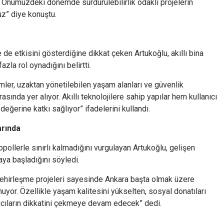
or. Önümüzdeki dönemde sürdürülebilirlik odaklı projelerin
uz” diye konuştu.
de etkisini gösterdiğine dikkat çeken Artukoğlu, akıllı bina
azla rol oynadığını belirtti.
mler, uzaktan yönetilebilen yaşam alanları ve güvenlik
rasında yer alıyor. Akıllı teknolojilere sahip yapılar hem kullanıcı
eğerine katkı sağlıyor” ifadelerini kullandı.
arında
opollerle sınırlı kalmadığını vurgulayan Artukoğlu, gelişen
ya başladığını söyledi.
lı şehirleşme projeleri sayesinde Ankara başta olmak üzere
nuyor. Özellikle yaşam kalitesini yükselten, sosyal donatıları
ımcıların dikkatini çekmeye devam edecek” dedi.