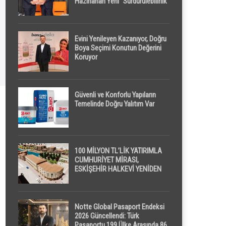
Hazırlanan Yeni “Sürdürülebilirlik”
Tanımı TDK Genel Türkçe
Sözlük’e Girdi
Evini Yenileyen Kazanıyor, Doğru
Boya Seçimi Konutun Değerini
Koruyor
Güvenli ve Konforlu Yapıların
Temelinde Doğru Yalıtım Var
100 MİLYON TL’LİK YATIRIMLA
CUMHURİYET MİRASI,
ESKİŞEHİR HALKEVİ YENİDEN
HAYAT BULUYOR
Notte Global Pasaport Endeksi
2026 Güncellendi: Türk
Pasaportu 199 Ülke Arasında 86.