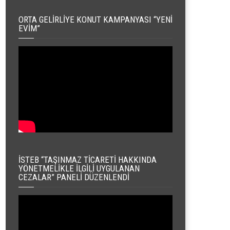
ORTA GELIRLIYE KONUT KAMPANYASI “YENI
EVIM”
İSTEB “TAŞINMAZ TICARETI HAKKINDA
YÖNETMELIKLE İLGILI UYGULANAN
CEZALAR” PANELI DÜZENLENDI