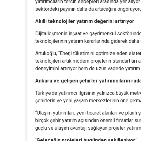
yatırımcıların tercih sebepleri arasında yer alıy
sektördeki payının daha da artacağını öngörüyor
Akıllı teknolojiler yatırım değerini artırıyor
Dijitalleşmenin inşaat ve gayrimenkul sektöründe 
teknolojilerinin yatırım kararlarında giderek daha f
Artukoğlu, “Enerji tüketimini optimize eden siste
teknolojileri artık modern projelerin standartları a
deneyimini artırıyor hem de uzun vadede yatırım d
Ankara ve gelişen şehirler yatırımcıların rad
Türkiye’de yatırımcı ilgisinin yalnızca büyük metr
şehirlerin ve yeni yaşam merkezlerinin öne çıkma
“Ulaşım yatırımları, yeni ticaret alanları ve plan
birçok şehir yatırım açısından önemli fırsatlar su
güçlü ve ulaşım avantajı sağlayan projeler yatır
‘Geleceğin projeleri bugünden şekilleniyor’