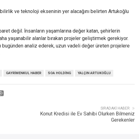
lirlik ve teknoloji ekseninin yer alacağını belirten Artukoğlu
ret değil. İnsanların yaşamlarına değer katan, şehirlerin
ha yaşanabilir alanlar bırakan projeler geliştirmek gerekiyor.
ı bugünden analiz ederek, uzun vadeli değer üreten projelere
.
GAYRIMENKUL HABER
SOA HOLDING
YALÇIN ARTUKOĞLU
SIRADAKI HABER
Konut Kredisi ile Ev Sahibi Olurken Bilmeniz
Gerekenler