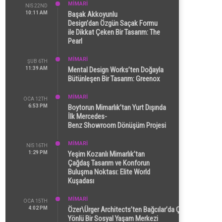
MİMARİ
NIS 22ND
10:11 AM
Başak Akkoyunlu
Design’dan Özgün Saçak Formu
ile Dikkat Çeken Bir Tasarım: The
Pearl
MİMARİ
ŞUB 6TH
11:39 AM
Mental Design Works’ten Doğayla
Bütünleşen Bir Tasarım: Greenox
MİMARİ
OCA 12TH
6:53 PM
Boytorun Mimarlık’tan Yurt Dışında
İlk Mercedes-
Benz Showroom Dönüşüm Projesi
MİMARİ
NIS 16TH
1:29 PM
Yeşim Kozanlı Mimarlık’tan
Çağdaş Tasarım ve Konforun
Buluşma Noktası: Elite World
Kuşadası
MİMARİ
OCA 15TH
4:02 PM
Özer\Ürger Architects’ten Bağcılar’da Çok
Yönlü Bir Sosyal Yaşam Merkezi