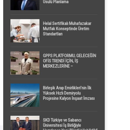
Usulü Planlama
Helal Sertifikalı Muhafazakar
Mutfak Konseptinde Üretim
Standartları
GPPS PLATFORMU; GELECEĞİN
OFİS TRENDİ İÇİN, İŞ
MERKEZLERİNE –
GELİŞTİRİCİLERE ” POD /
KAPSÜL ” UYKU KABİNİ
ÖNERİYOR
Birleşik Arap Emirlikleri’nin İlk
Yüksek Hızlı Demiryolu
Projesine Kalyon İnşaat İmzası
SKD Türkiye ve Sabancı
Üniversitesi İş Birliğiyle