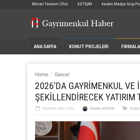
Mimari Tasarım Ofisi
İLETİŞİM
Keskin Medya Grup Por
ANA SAYFA
KONUT PROJELERİ
FIRMAL
Home
Güncel
2026’DA GAYRİMENKUL VE 
ŞEKİLLENDİRECEK YATIRIM 
HAZIRAN 2ND, 2026
KEMAL KESKIN
GÜNC