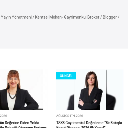
Yayın Yönetmeni / Kentsel Mekan- Gayrimenkul Broker / Blogger /
GÜNCEL
 2026
AĞUSTOS 4TH, 2026
ün Değerine Giden Yolda
TSKB Gayrimenkul Değerleme “Bir Bakışta
Ve Robotik Öğrenme Başlıyor
Konut Piyasası 2026 İlk Yarıyıl”