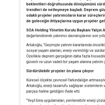
beklentileri doğrultusunda dönüşümünü sürdü
trendleri de netleşmeye başladı. Deprem güvenl
odaklı projeler yatırımcıların karar süreçleri
de geleceğin ihtiyaçlarına uygun projeler ge
SOA Holding Yönetim Kurulu Başkanı Yalçın 
değerlendirerek yatırımcı davranışlarının son yıl
Artukoğlu, “Geçmişte yatırım kararlarında öncelikl
sosyal yaşam alanları, enerji verimliliği ve sürdür
Özellikle deprem gerçeğinin daha fazla hissedildi
güvenli ve uzun vadeli bir yaşam alanına yatırım y
Sürdürülebilir projeler ön plana çıkıyor
Küresel ölçekte çevresel farkındalığın artmasıyla 
Artukoğlu, enerji tasarrufu sağlayan sistemlerin
parçası haline geldiğini ifade etti.
“Yeşil bina uygulamaları, yenilenebilir enerji çöz