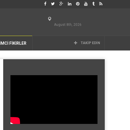
August 8th, 2026
İMCİ FİKİRLER
TAKIP EDIN