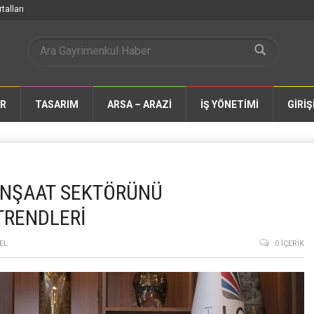
talları
AR
TASARIM
ARSA – ARAZİ
İŞ YÖNETİMİ
GİRİŞ
İNŞAAT SEKTÖRÜNÜ
TRENDLERİ
EL
0 İÇERIK