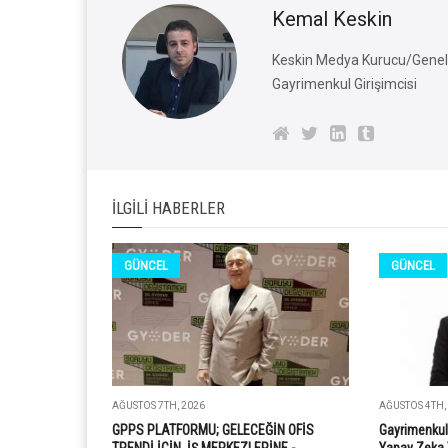
Kemal Keskin
Keskin Medya Kurucu/Genel 
Gayrimenkul Girişimcisi
İLGILI HABERLER
GÜNCEL
GÜNCEL
AĞUSTOS 7TH, 2026
AĞUSTOS 4TH,
GPPS PLATFORMU; GELECEĞİN OFİS
Gayrimenkul
TRENDİ İÇİN, İŞ MERKEZLERİNE -
Yapay Zeka 