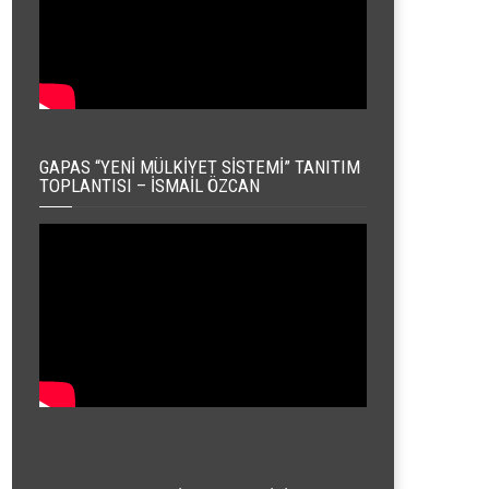
GAPAS “YENI MÜLKIYET SISTEMI” TANITIM
TOPLANTISI – İSMAIL ÖZCAN