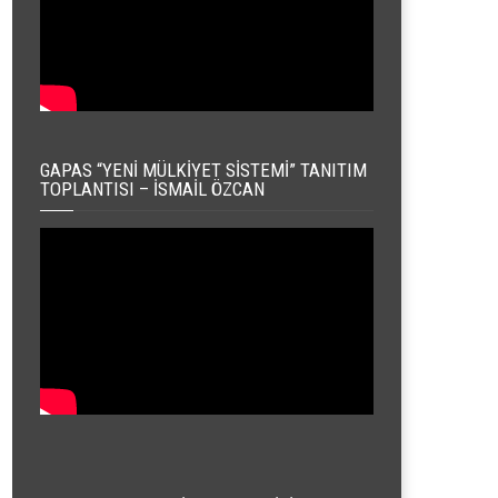
GAPAS “YENI MÜLKIYET SISTEMI” TANITIM
TOPLANTISI – İSMAIL ÖZCAN