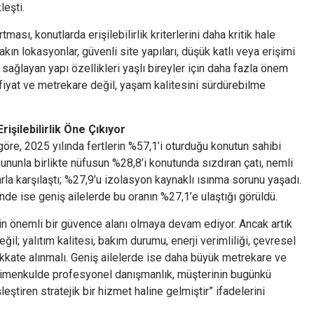
leşti.
ası, konutlarda erişilebilirlik kriterlerini daha kritik hale
akın lokasyonlar, güvenli site yapıları, düşük katlı veya erişimi
 sağlayan yapı özellikleri yaşlı bireyler için daha fazla önem
fiyat ve metrekare değil, yaşam kalitesini sürdürebilme
işilebilirlik Öne Çıkıyor
göre, 2025 yılında fertlerin %57,1’i oturduğu konutun sahibi
Bununla birlikte nüfusun %28,8’i konutunda sızdıran çatı, nemli
la karşılaştı; %27,9’u izolasyon kaynaklı ısınma sorunu yaşadı.
nde ise geniş ailelerde bu oranın %27,1’e ulaştığı görüldü.
için önemli bir güvence alanı olmaya devam ediyor. Ancak artık
ğil; yalıtım kalitesi, bakım durumu, enerji verimliliği, çevresel
ikkate alınmalı. Geniş ailelerde ise daha büyük metrekare ve
yrimenkulde profesyonel danışmanlık, müşterinin bugünkü
eştiren stratejik bir hizmet haline gelmiştir” ifadelerini