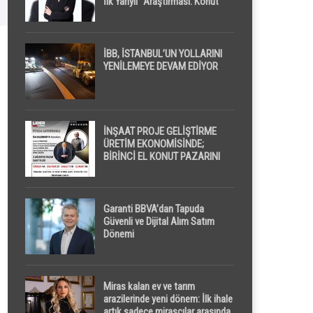
İlk Yarıyıl” Araştırması: Konut
Piyasasında Dengeli Görünüm
Sürerken, İlk El ve İpotekli
Satışlarda Sınırlı Toparlanma
Dikkat Çekti
İBB, İSTANBUL’UN YOLLARINI
YENİLEMEYE DEVAM EDİYOR
İNŞAAT PROJE GELİŞTİRME
ÜRETİM EKONOMİSİNDE;
BİRİNCİ EL KONUT PAZARINI
GPPS PLATFORMU ” PİYASA
GAYRİMENKUL ” İLE
EKRANLARA TAŞIYACAK
Garanti BBVA’dan Tapuda
Güvenli ve Dijital Alım Satım
Dönemi
Miras kalan ev ve tarım
arazilerinde yeni dönem: İlk ihale
artık sadece mirasçılar arasında