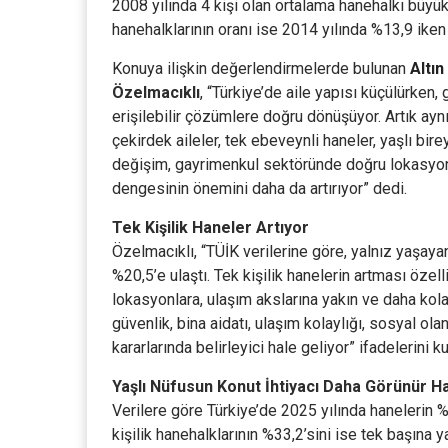
2008 yılında 4 kişi olan ortalama hanehalkı büyükl
hanehalklarının oranı ise 2014 yılında %13,9 iken
Konuya ilişkin değerlendirmelerde bulunan
Altın
Özelmacıklı
, “Türkiye’de aile yapısı küçülürken
erişilebilir çözümlere doğru dönüşüyor. Artık aynı
çekirdek aileler, tek ebeveynli haneler, yaşlı bire
değişim, gayrimenkul sektöründe doğru lokasyon,
dengesinin önemini daha da artırıyor” dedi.
Tek Kişilik Haneler Artıyor
Özelmacıklı, “TÜİK verilerine göre, yalnız yaşayan
%20,5’e ulaştı. Tek kişilik hanelerin artması öze
lokasyonlara, ulaşım akslarına yakın ve daha kolay 
güvenlik, bina aidatı, ulaşım kolaylığı, sosyal ol
kararlarında belirleyici hale geliyor” ifadelerini ku
Yaşlı Nüfusun Konut İhtiyacı Daha Görünür Ha
Verilere göre Türkiye’de 2025 yılında hanelerin %
kişilik hanehalklarının %33,2’sini ise tek başına y