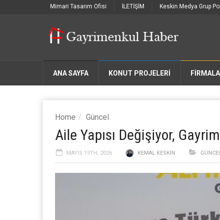
Mimari Tasarım Ofisi
İLETİŞİM
Keskin Medya Grup Por
ANA SAYFA
KONUT PROJELERİ
FIRMAL
Home
Güncel
Aile Yapısı Değişiyor, Gayri
MAYIS 19TH, 2026
KEMAL KESKIN
GÜNCE