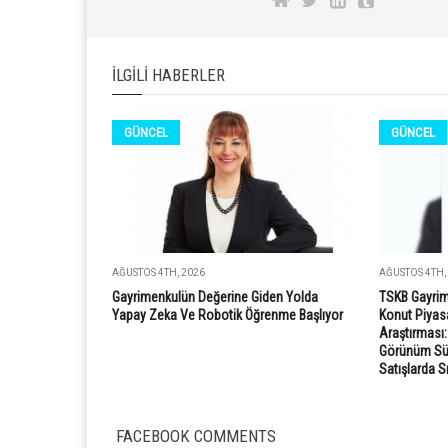
İLGILI HABERLER
GÜNCEL
GÜNCEL
AĞUSTOS 4TH, 2026
AĞUSTOS 4TH,
Gayrimenkulün Değerine Giden Yolda
TSKB Gayrim
Yapay Zeka Ve Robotik Öğrenme Başlıyor
Konut Piyasa
Araştırması
Görünüm Süre
Satışlarda S
FACEBOOK COMMENTS