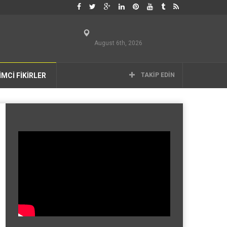
August 6th, 2026
İMCİ FİKİRLER
TAKIP EDIN