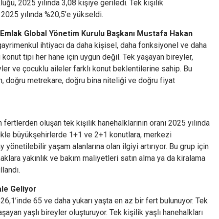
üğü, 2025 yılında 3,08 kişiye geriledi. Tek kişilik
 2025 yılında %20,5’e yükseldi.
 Emlak
Global Yönetim Kurulu Başkanı Mustafa Hakan
, gayrimenkul ihtiyacı da daha kişisel, daha fonksiyonel ve daha
 konut tipi her hane için uygun değil. Tek yaşayan bireyler,
yler ve çocuklu aileler farklı konut beklentilerine sahip. Bu
 doğru metrekare, doğru bina niteliği ve doğru fiyat
 fertlerden oluşan tek kişilik hanehalklarının oranı 2025 yılında
llikle büyükşehirlerde 1+1 ve 2+1 konutlara, merkezi
yönetilebilir yaşam alanlarına olan ilgiyi artırıyor. Bu grup için
anaklara yakınlık ve bakım maliyetleri satın alma ya da kiralama
llandı.
le Geliyor
26,1’inde 65 ve daha yukarı yaşta en az bir fert bulunuyor. Tek
aşayan yaşlı bireyler oluşturuyor. Tek kişilik yaşlı hanehalkları