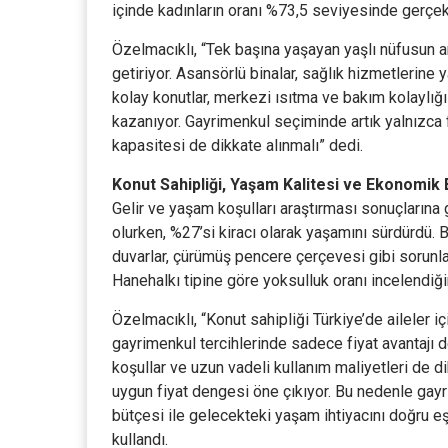
içinde kadınların oranı %73,5 seviyesinde gerçek
Özelmacıklı, “Tek başına yaşayan yaşlı nüfusun artm
getiriyor. Asansörlü binalar, sağlık hizmetlerine y
kolay konutlar, merkezi ısıtma ve bakım kolaylığı
kazanıyor. Gayrimenkul seçiminde artık yalnızca 
kapasitesi de dikkate alınmalı” dedi.
Konut Sahipliği, Yaşam Kalitesi ve Ekonomik Er
Gelir ve yaşam koşulları araştırması sonuçlarına 
olurken, %27’si kiracı olarak yaşamını sürdürdü. 
duvarlar, çürümüş pencere çerçevesi gibi sorunlar
Hanehalkı tipine göre yoksulluk oranı incelendiği
Özelmacıklı, “Konut sahipliği Türkiye’de aileler 
gayrimenkul tercihlerinde sadece fiyat avantajı de
koşullar ve uzun vadeli kullanım maliyetleri de d
uygun fiyat dengesi öne çıkıyor. Bu nedenle ga
bütçesi ile gelecekteki yaşam ihtiyacını doğru eşl
kullandı.