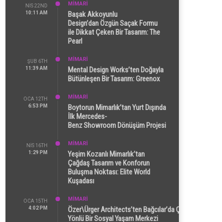
MİMARİ
NIS 22ND
10:11 AM
Başak Akkoyunlu
Design’dan Özgün Saçak Formu
ile Dikkat Çeken Bir Tasarım: The
Pearl
MİMARİ
ŞUB 6TH
11:39 AM
Mental Design Works’ten Doğayla
Bütünleşen Bir Tasarım: Greenox
MİMARİ
OCA 12TH
6:53 PM
Boytorun Mimarlık’tan Yurt Dışında
İlk Mercedes-
Benz Showroom Dönüşüm Projesi
MİMARİ
NIS 16TH
1:29 PM
Yeşim Kozanlı Mimarlık’tan
Çağdaş Tasarım ve Konforun
Buluşma Noktası: Elite World
Kuşadası
MİMARİ
OCA 15TH
4:02 PM
Özer\Ürger Architects’ten Bağcılar’da Çok
Yönlü Bir Sosyal Yaşam Merkezi