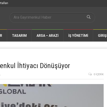
talları
AR
TASARIM
ARSA – ARAZİ
İŞ YÖNETİMİ
GİRİŞ
menkul İhtiyacı Dönüşüyor
L
0 İÇERIK