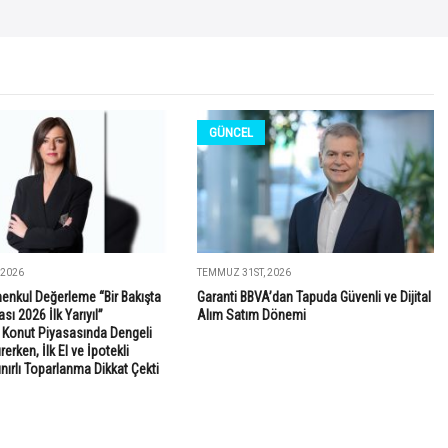
GÜNCEL
 2026
TEMMUZ 31ST, 2026
enkul Değerleme “Bir Bakışta
Garanti BBVA’dan Tapuda Güvenli ve Dijital
sı 2026 İlk Yarıyıl”
Alım Satım Dönemi
: Konut Piyasasında Dengeli
rken, İlk El ve İpotekli
ınırlı Toparlanma Dikkat Çekti