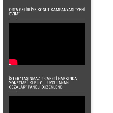
ORTA GELIRLIYE KONUT KAMPANYASI “YENI
EVIM”
İSTEB “TAŞINMAZ TICARETI HAKKINDA
YÖNETMELIKLE İLGILI UYGULANAN
CEZALAR” PANELI DÜZENLENDI