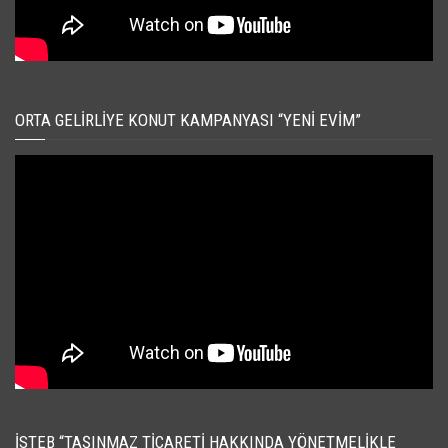
ORTA GELIRLIYE KONUT KAMPANYASI “YENI EVIM”
İSTEB “TAŞINMAZ TICARETI HAKKINDA YÖNETMELIKLE