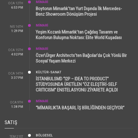
MİMARİ
OCA 12TH
6:53 PM
Boytorun Mimarlık’tan Yurt Dışında İlk Mercedes-
Benz Showroom Dönüşüm Projesi
MİMARİ
NIS 16TH
1:29 PM
Yeşim Kozanlı Mimarlık’tan Çağdaş Tasarım ve
Konforun Buluşma Noktası: Elite World Kuşadası
MİMARİ
OCA 15TH
4:02 PM
Özer\Ürger Architects’ten Bağcılar’da Çok Yönlü Bir
Sosyal Yaşam Merkezi
KÜLTÜR-SANAT
OCA 14TH
3:37 PM
İSTANBULSMD “I2P – IDEA TO PRODUCT”
STÜDYOSUNDA ÜRETİLEN “ÖZ ELEŞTİRİ-SELF
CRITICISM” ENSTELASYONU ZİYARETE AÇILDI
MİMARİ
OCA 9TH
1:38 PM
“MİMARLIKTA BAŞARI, İŞ BİRLİĞİNDEN GEÇİYOR”
SATIŞ
BÖLGESEL
TEM 21ST