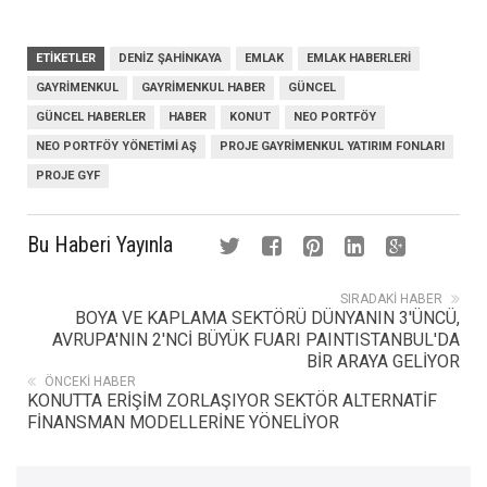
ETIKETLER
DENIZ ŞAHINKAYA
EMLAK
EMLAK HABERLERI
GAYRIMENKUL
GAYRIMENKUL HABER
GÜNCEL
GÜNCEL HABERLER
HABER
KONUT
NEO PORTFÖY
NEO PORTFÖY YÖNETIMI AŞ
PROJE GAYRIMENKUL YATIRIM FONLARI
PROJE GYF
Bu Haberi Yayınla
SIRADAKI HABER
BOYA VE KAPLAMA SEKTÖRÜ DÜNYANIN 3'ÜNCÜ,
AVRUPA'NIN 2'NCİ BÜYÜK FUARI PAINTISTANBUL'DA
BİR ARAYA GELİYOR
ÖNCEKI HABER
KONUTTA ERİŞİM ZORLAŞIYOR SEKTÖR ALTERNATİF
FİNANSMAN MODELLERİNE YÖNELİYOR