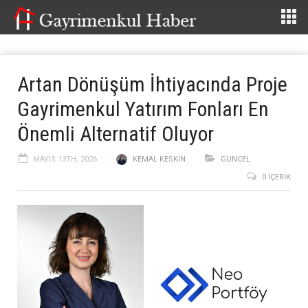
Artan Dönüşüm İhtiyacında Proje
Gayrimenkul Yatırım Fonları En
Önemli Alternatif Oluyor
MAYIS 13TH, 2026
KEMAL KESKIN
GÜNCEL
0 İÇERIK