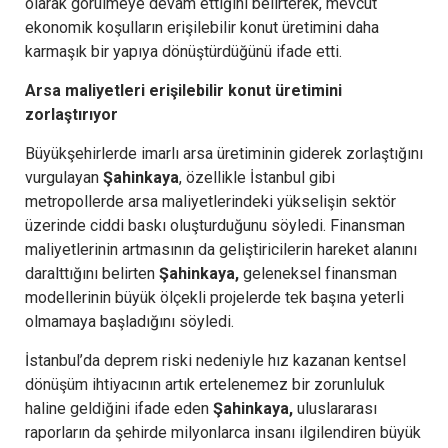
olarak görülmeye devam ettiğini belirterek, mevcut
ekonomik koşulların erişilebilir konut üretimini daha
karmaşık bir yapıya dönüştürdüğünü ifade etti.
Arsa maliyetleri erişilebilir konut üretimini
zorlaştırıyor
Büyükşehirlerde imarlı arsa üretiminin giderek zorlaştığını
vurgulayan
Şahinkaya
, özellikle İstanbul gibi
metropollerde arsa maliyetlerindeki yükselişin sektör
üzerinde ciddi baskı oluşturduğunu söyledi. Finansman
maliyetlerinin artmasının da geliştiricilerin hareket alanını
daralttığını belirten
Şahinkaya,
geleneksel finansman
modellerinin büyük ölçekli projelerde tek başına yeterli
olmamaya başladığını söyledi.
İstanbul’da deprem riski nedeniyle hız kazanan kentsel
dönüşüm ihtiyacının artık ertelenemez bir zorunluluk
haline geldiğini ifade eden
Şahinkaya,
uluslararası
raporların da şehirde milyonlarca insanı ilgilendiren büyük