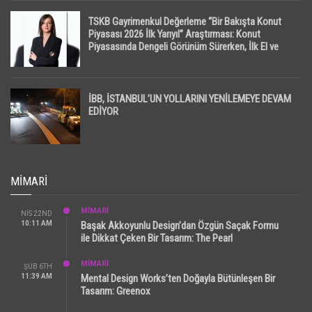
TSKB Gayrimenkul Değerleme “Bir Bakışta Konut
Piyasası 2026 İlk Yarıyıl” Araştırması: Konut
Piyasasında Dengeli Görünüm Sürerken, İlk El ve
İpotekli Satışlarda Sınırlı Toparlanma Dikkat Çekti
İBB, İSTANBUL’UN YOLLARINI YENİLEMEYE DEVAM
EDİYOR
MIMARI
MİMARİ
NIS 22ND
10:11 AM
Başak Akkoyunlu Design’dan Özgün Saçak Formu
ile Dikkat Çeken Bir Tasarım: The Pearl
MİMARİ
ŞUB 6TH
11:39 AM
Mental Design Works’ten Doğayla Bütünleşen Bir
Tasarım: Greenox