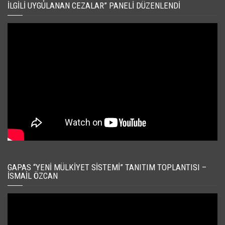
İLGILI UYGULANAN CEZALAR” PANELI DÜZENLENDI
GAPAS “YENI MÜLKIYET SISTEMI” TANITIM TOPLANTISI –
İSMAIL ÖZCAN