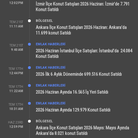
12:02 PM
İzmir İlçe Konut Satışları 2026 Haziran: İzmir’de 7.791
Konut Satıldı
BÖLGESEL
TEM 21ST
11:11 AM
Ankara İlçe Konut Satışları 2026 Haziran: Ankara’da
11.699 konut Satıldı
EMLAK HABERLERI
TEM 21ST
9:40 AM
2026 Haziran İstanbul İlçe Satışları: İstanbul’da 24.084
Konut Satıldı
EMLAK HABERLERI
TEM 17TH
12:44 PM
2026 İlk 6 Aylık Döneminde 699.516 Konut Satıldı
EMLAK HABERLERI
TEM 17TH
11:22 AM
2026 Haziran Ayında 16.565 İş Yeri Satıldı
EMLAK HABERLERI
TEM 17TH
10:31 AM
2026 Haziran Ayında 129.979 Konut Satıldı
BÖLGESEL
HAZ 23RD
12:59 PM
Ankara İlçe Konut Satışları 2026 Mayıs: Mayıs Ayında
Ankara’da 8.021 konut Satıldı