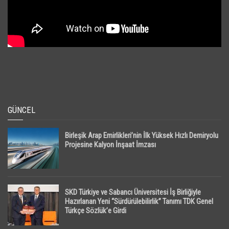
GÜNCEL
Birleşik Arap Emirlikleri’nin İlk Yüksek Hızlı Demiryolu
Projesine Kalyon İnşaat İmzası
SKD Türkiye ve Sabancı Üniversitesi İş Birliğiyle
Hazırlanan Yeni “Sürdürülebilirlik” Tanımı TDK Genel
Türkçe Sözlük’e Girdi