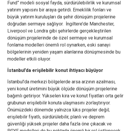
Fund” modeli sosyal fayda, sürdürülebilirlik ve kurumsal
yatırım yapısını bir araya getirdi. Emeklilik fonları ve
büyük yatırım kuruluşları da şehir dönüşüm projelerine
doğrudan sermaye sağlıyor. İngiltere’de Manchester,
Liverpool ve Londra gibi şehirlerde gerçekleştirilen
dönüşüm projelerinde de özel sermaye ve kurumsal
fonlama modelleri önemli rol oynarken, eski sanayi
bölgelerinin yeniden yaşam alanlarına dönüşmesinde bu
modeller etkili oluyor.
İstanbul’da erişilebilir konut ihtiyacı büyüyor
İstanbul’da merkezi bölgelerde arsa arzının azalması,
yeni konut üretimini büyük ölçüde dönüşüm projelerine
bağımlı getiriyor. Yükselen kira ve konut fiyatları orta gelir
grubunun erişilebilir konuta ulaşmasını zorlaştırıyor.
Önümüzdeki dönemde yalnızca lüks projeler değil;
erişilebilir fiyatlı, sürdürülebilir, planlı ve deprem
güvenliği yüksek projeler daha fazla öne çıkacak ve
PGYF modelleri de bu noktada önemli bir rol üstlenecek.