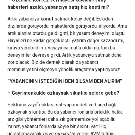
haberleri azaldı, yabancıya satış hız kesti mi
?
Artık yabancıya
konut
satmak kolay değil. Eskiden
dizilerde görüyordu, maketlerde görüyordu, alıyordu. Ama
artık alanlar oturdu, geldi gitti, bir yaşam deneyimi oluştu.
Hayalleri ne kadar gerçekleşti, yatırım değer kazandı mı,
kiraya verebildi mi, yaşayınca mutlu oldu mu, tüm bu
deneyimler devreye girdi. Artık yabancıya satmak daha
zor olacak. Biz de dernek olarak da yabancı
memnuniyetini ölçmeye yönelik araştırma yaptırıyoruz.
“YABANCININ İSTEDİĞİNİ BEN BILSAM BEN ALIRIM”
– Gayrimenkulde özkaynak sıkıntısı nelere gebe?
Sektörün zayıf noktası sat-yap modeli ve buna bağlı
özkaynak sıkıntısı. Bu da yabancı fonlarla ortaklık, halka
arz gibi yöntemleri daha sık görmemize yol açabilir.
Yalnız, yabancı fonlarda şöyle bir sıkıntı var: Hiç
uğraştırmayacak
gayri menkul
arıyorlar; AVM bitmiş