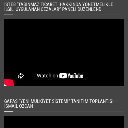
İSTEB “TAŞINMAZ TICARETI HAKKINDA YÖNETMELIKLE
İLGILI UYGULANAN CEZALAR” PANELI DÜZENLENDI
GAPAS “YENI MÜLKIYET SISTEMI” TANITIM TOPLANTISI –
İSMAIL ÖZCAN