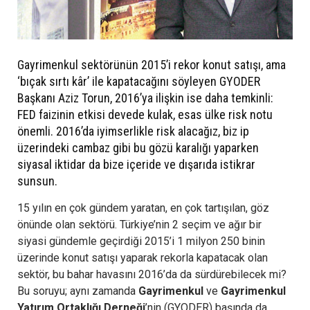
Gayrimenkul sektörünün 2015’i rekor konut satışı, ama
‘bıçak sırtı kâr’ ile kapatacağını söyleyen GYODER
Başkanı Aziz Torun, 2016’ya ilişkin ise daha temkinli:
FED faizinin etkisi devede kulak, esas ülke risk notu
önemli. 2016’da iyimserlikle risk alacağız, biz ip
üzerindeki cambaz gibi bu gözü karalığı yaparken
siyasal iktidar da bize içeride ve dışarıda istikrar
sunsun.
15 yılın en çok gündem yaratan, en çok tartışılan, göz
önünde olan sektörü. Türkiye’nin 2 seçim ve ağır bir
siyasi gündemle geçirdiği 2015’i 1 milyon 250 binin
üzerinde konut satışı yaparak rekorla kapatacak olan
sektör, bu bahar havasını 2016’da da sürdürebilecek mi?
Bu soruyu; aynı zamanda
Gayrimenkul
ve
Gayrimenkul
Yatırım Ortaklığı Derneği
’nin (GYODER) başında da