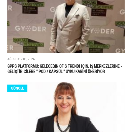
AĞUSTOS 7TH, 2026
GPPS PLATFORMU; GELECEĞİN OFİS TRENDİ İÇİN, İŞ MERKEZLERİNE -
GELİŞTİRİCİLERE " POD / KAPSÜL " UYKU KABİNİ ÖNERİYOR
GÜNCEL