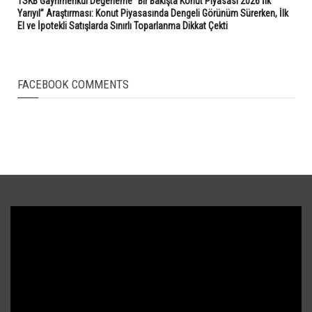
TSKB Gayrimenkul Değerleme “Bir Bakışta Konut Piyasası 2026 İlk
Yarıyıl” Araştırması: Konut Piyasasında Dengeli Görünüm Sürerken, İlk
El ve İpotekli Satışlarda Sınırlı Toparlanma Dikkat Çekti
FACEBOOK COMMENTS