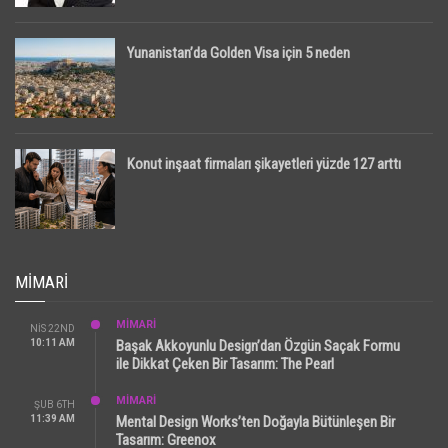
Yunanistan’da Golden Visa için 5 neden
Konut inşaat firmaları şikayetleri yüzde 127 arttı
MIMARI
MİMARİ
NIS 22ND
10:11 AM
Başak Akkoyunlu Design’dan Özgün Saçak Formu
ile Dikkat Çeken Bir Tasarım: The Pearl
MİMARİ
ŞUB 6TH
11:39 AM
Mental Design Works’ten Doğayla Bütünleşen Bir
Tasarım: Greenox