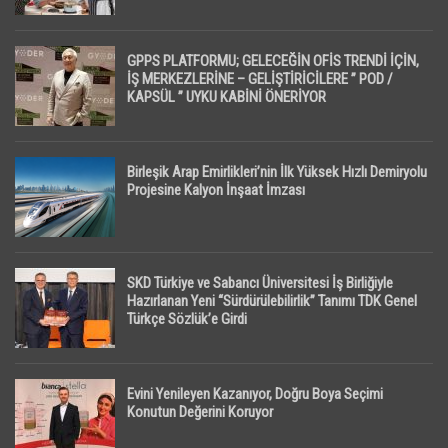
GPPS PLATFORMU; GELECEĞİN OFİS TRENDİ İÇİN,
İŞ MERKEZLERİNE – GELİŞTİRİCİLERE ” POD /
KAPSÜL ” UYKU KABİNİ ÖNERİYOR
Birleşik Arap Emirlikleri’nin İlk Yüksek Hızlı Demiryolu
Projesine Kalyon İnşaat İmzası
SKD Türkiye ve Sabancı Üniversitesi İş Birliğiyle
Hazırlanan Yeni “Sürdürülebilirlik” Tanımı TDK Genel
Türkçe Sözlük’e Girdi
Evini Yenileyen Kazanıyor, Doğru Boya Seçimi
Konutun Değerini Koruyor