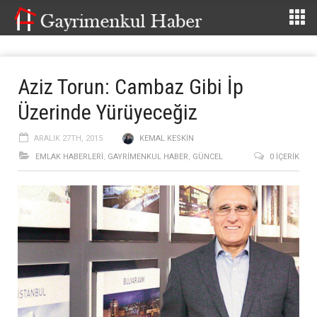
Aziz Torun: Cambaz Gibi İp
Üzerinde Yürüyeceğiz
ARALIK 27TH, 2015
KEMAL KESKIN
EMLAK HABERLERI
,
GAYRIMENKUL HABER
,
GÜNCEL
0 İÇERIK