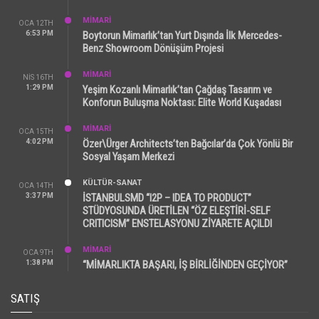
MİMARİ
OCA 12TH
6:53 PM
Boytorun Mimarlık’tan Yurt Dışında İlk Mercedes-
Benz Showroom Dönüşüm Projesi
MİMARİ
NIS 16TH
1:29 PM
Yeşim Kozanlı Mimarlık’tan Çağdaş Tasarım ve
Konforun Buluşma Noktası: Elite World Kuşadası
MİMARİ
OCA 15TH
4:02 PM
Özer\Ürger Architects’ten Bağcılar’da Çok Yönlü Bir
Sosyal Yaşam Merkezi
KÜLTÜR-SANAT
OCA 14TH
3:37 PM
İSTANBULSMD “I2P – IDEA TO PRODUCT”
STÜDYOSUNDA ÜRETİLEN “ÖZ ELEŞTİRİ-SELF
CRITICISM” ENSTELASYONU ZİYARETE AÇILDI
MİMARİ
OCA 9TH
1:38 PM
“MİMARLIKTA BAŞARI, İŞ BİRLİĞİNDEN GEÇİYOR”
SATIŞ