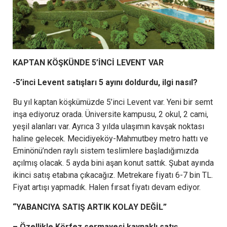
KAPTAN KÖŞKÜNDE 5’İNCİ LEVENT VAR
-5’inci Levent satışları 5 ayını doldurdu, ilgi nasıl?
Bu yıl kaptan köşkümüzde 5’inci Levent var. Yeni bir semt
inşa ediyoruz orada. Üniversite kampusu, 2 okul, 2 cami,
yeşil alanları var. Ayrıca 3 yılda ulaşımın kavşak noktası
haline gelecek. Mecidiyeköy-Mahmutbey metro hattı ve
Eminönü’nden raylı sistem teslimlere başladığımızda
açılmış olacak. 5 ayda bini aşan konut sattık. Şubat ayında
ikinci satış etabına çıkacağız. Metrekare fiyatı 6-7 bin TL.
Fiyat artışı yapmadık. Halen fırsat fiyatı devam ediyor.
“YABANCIYA SATIŞ ARTIK KOLAY DEĞİL”
– Özellikle Körfez sermayesi kaynaklı satış