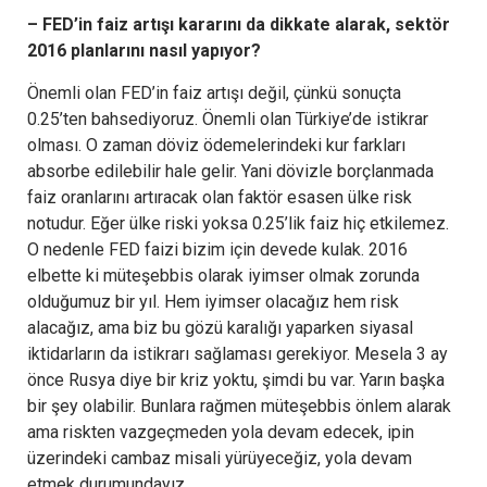
– FED’in faiz artışı kararını da dikkate alarak, sektör
2016 planlarını nasıl yapıyor?
Önemli olan FED’in faiz artışı değil, çünkü sonuçta
0.25’ten bahsediyoruz. Önemli olan Türkiye’de istikrar
olması. O zaman döviz ödemelerindeki kur farkları
absorbe edilebilir hale gelir. Yani dövizle borçlanmada
faiz oranlarını artıracak olan faktör esasen ülke risk
notudur. Eğer ülke riski yoksa 0.25’lik faiz hiç etkilemez.
O nedenle FED faizi bizim için devede kulak. 2016
elbette ki müteşebbis olarak iyimser olmak zorunda
olduğumuz bir yıl. Hem iyimser olacağız hem risk
alacağız, ama biz bu gözü karalığı yaparken siyasal
iktidarların da istikrarı sağlaması gerekiyor. Mesela 3 ay
önce Rusya diye bir kriz yoktu, şimdi bu var. Yarın başka
bir şey olabilir. Bunlara rağmen müteşebbis önlem alarak
ama riskten vazgeçmeden yola devam edecek, ipin
üzerindeki cambaz misali yürüyeceğiz, yola devam
etmek durumundayız.