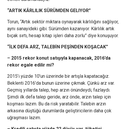
“ARTIK KÂRLILIK SÜRÜMDEN GELIYOR”
Torun, “Artık sektör miktara oynayarak kârlılığını sağlıyor,
aynı sanayideki gibi. Sürümden kazanıyor. Kârlılık artık
bıçak sırtı, hesap kitap işleri daha zorlu” diye konuşuyor.
“İLK DEFA ARZ, TALEBİN PEŞİNDEN KOŞACAK”
– 2015 rekor konut satışıyla kapanacak, 2016’da
rekor egale edilir mi?
2015’i yüzde 10’un üzerinde bir artışla kapatacağız.
Beklenti 2016’da bunun üzerine çıkmak. Çünkü arz var.
Geçmiş yıllarda talep, hep arzın önündeydi, fazlaydı.
Şimdi ilk defa talep geride, arz önde, arzın talep için
koşması lazım. Bu da risk yaratabilir. Talebin arzın
arkasına düştüğü durumlarda geliştiricilerin daha çok
uğraşması lazım.
– Kredili satışta yüzde 22 düşüş var, tüketici