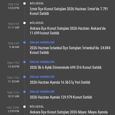
BÖLGESEL
TEM 21ST
12:02 PM
İzmir İlçe Konut Satışları 2026 Haziran: İzmir’de 7.791
Konut Satıldı
BÖLGESEL
TEM 21ST
11:11 AM
Ankara İlçe Konut Satışları 2026 Haziran: Ankara’da
11.699 konut Satıldı
EMLAK HABERLERI
TEM 21ST
9:40 AM
2026 Haziran İstanbul İlçe Satışları: İstanbul’da 24.084
Konut Satıldı
EMLAK HABERLERI
TEM 17TH
12:44 PM
2026 İlk 6 Aylık Döneminde 699.516 Konut Satıldı
EMLAK HABERLERI
TEM 17TH
11:22 AM
2026 Haziran Ayında 16.565 İş Yeri Satıldı
EMLAK HABERLERI
TEM 17TH
10:31 AM
2026 Haziran Ayında 129.979 Konut Satıldı
BÖLGESEL
HAZ 23RD
12:59 PM
Ankara İlçe Konut Satışları 2026 Mayıs: Mayıs Ayında