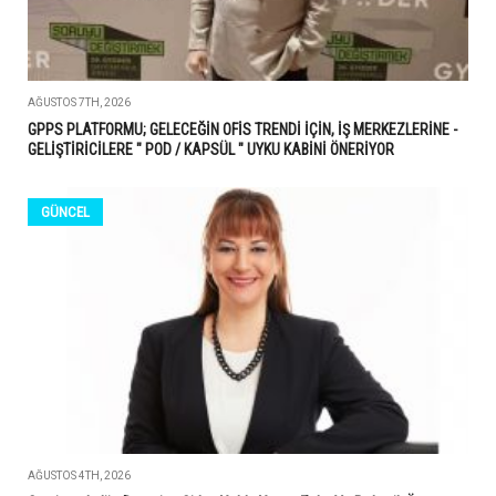
AĞUSTOS 7TH, 2026
GPPS PLATFORMU; GELECEĞİN OFİS TRENDİ İÇİN, İŞ MERKEZLERİNE -
GELİŞTİRİCİLERE " POD / KAPSÜL " UYKU KABİNİ ÖNERİYOR
GÜNCEL
AĞUSTOS 4TH, 2026