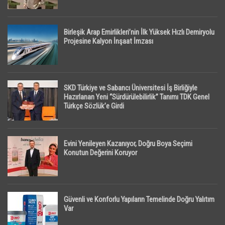
Birleşik Arap Emirlikleri’nin İlk Yüksek Hızlı Demiryolu
Projesine Kalyon İnşaat İmzası
SKD Türkiye ve Sabancı Üniversitesi İş Birliğiyle
Hazırlanan Yeni “Sürdürülebilirlik” Tanımı TDK Genel
Türkçe Sözlük’e Girdi
Evini Yenileyen Kazanıyor, Doğru Boya Seçimi
Konutun Değerini Koruyor
Güvenli ve Konforlu Yapıların Temelinde Doğru Yalıtım
Var