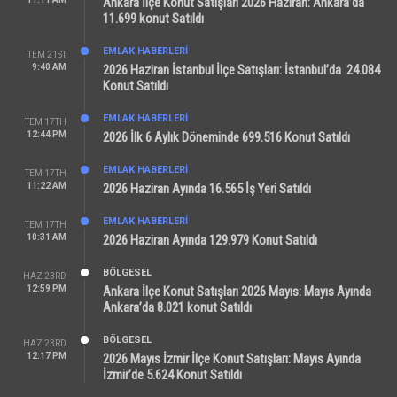
Ankara İlçe Konut Satışları 2026 Haziran: Ankara’da
11.699 konut Satıldı
EMLAK HABERLERI
TEM 21ST
9:40 AM
2026 Haziran İstanbul İlçe Satışları: İstanbul’da 24.084
Konut Satıldı
EMLAK HABERLERI
TEM 17TH
12:44 PM
2026 İlk 6 Aylık Döneminde 699.516 Konut Satıldı
EMLAK HABERLERI
TEM 17TH
11:22 AM
2026 Haziran Ayında 16.565 İş Yeri Satıldı
EMLAK HABERLERI
TEM 17TH
10:31 AM
2026 Haziran Ayında 129.979 Konut Satıldı
BÖLGESEL
HAZ 23RD
12:59 PM
Ankara İlçe Konut Satışları 2026 Mayıs: Mayıs Ayında
Ankara’da 8.021 konut Satıldı
BÖLGESEL
HAZ 23RD
12:17 PM
2026 Mayıs İzmir İlçe Konut Satışları: Mayıs Ayında
İzmir’de 5.624 Konut Satıldı