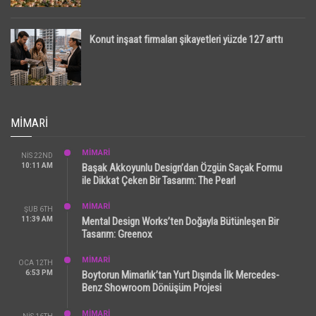
Konut inşaat firmaları şikayetleri yüzde 127 arttı
MIMARI
MİMARİ
NIS 22ND
10:11 AM
Başak Akkoyunlu Design’dan Özgün Saçak Formu
ile Dikkat Çeken Bir Tasarım: The Pearl
MİMARİ
ŞUB 6TH
11:39 AM
Mental Design Works’ten Doğayla Bütünleşen Bir
Tasarım: Greenox
MİMARİ
OCA 12TH
6:53 PM
Boytorun Mimarlık’tan Yurt Dışında İlk Mercedes-
Benz Showroom Dönüşüm Projesi
MİMARİ