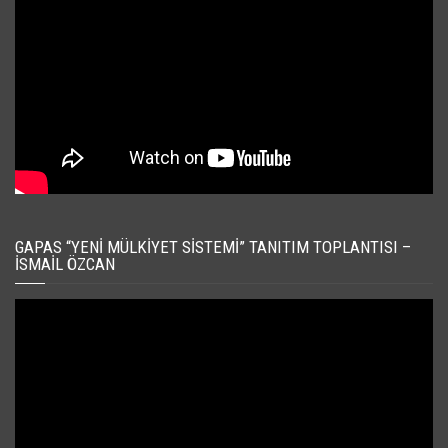
GAPAS “YENI MÜLKIYET SISTEMI” TANITIM TOPLANTISI –
İSMAIL ÖZCAN