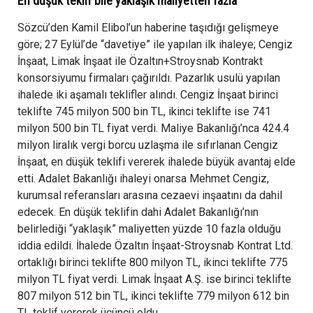
En düşük teklif bile yaklaşık maliyetten fazla
Sözcü’den Kamil Elibol’un haberine taşıdığı gelişmeye
göre; 27 Eylül’de “davetiye” ile yapılan ilk ihaleye; Cengiz
İnşaat, Limak İnşaat ile Özaltın+Stroysnab Kontrakt
konsorsiyumu firmaları çağırıldı. Pazarlık usulü yapılan
ihalede iki aşamalı teklifler alındı. Cengiz İnşaat birinci
teklifte 745 milyon 500 bin TL, ikinci teklifte ise 741
milyon 500 bin TL fiyat verdi. Maliye Bakanlığı’nca 424.4
milyon liralık vergi borcu uzlaşma ile sıfırlanan Cengiz
İnşaat, en düşük teklifi vererek ihalede büyük avantaj elde
etti. Adalet Bakanlığı ihaleyi onarsa Mehmet Cengiz,
kurumsal referansları arasına cezaevi inşaatını da dahil
edecek. En düşük teklifin dahi Adalet Bakanlığı’nın
belirlediği “yaklaşık” maliyetten yüzde 10 fazla olduğu
iddia edildi. İhalede Özaltın İnşaat-Stroysnab Kontrat Ltd.
ortaklığı birinci teklifte 800 milyon TL, ikinci teklifte 775
milyon TL fiyat verdi. Limak İnşaat A.Ş. ise birinci teklifte
807 milyon 512 bin TL, ikinci teklifte 779 milyon 612 bin
TL teklif vererek üçüncü oldu.