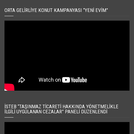
ORTA GELIRLIYE KONUT KAMPANYASI “YENI EVIM”
İSTEB “TAŞINMAZ TICARETI HAKKINDA YÖNETMELIKLE
İLGILI UYGULANAN CEZALAR” PANELI DÜZENLENDI