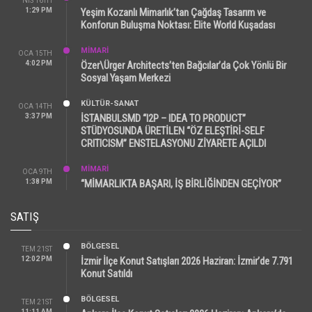
NIS 16TH
1:29 PM
Yeşim Kozanlı Mimarlık’tan Çağdaş Tasarım ve
Konforun Buluşma Noktası: Elite World Kuşadası
MİMARİ
OCA 15TH
4:02 PM
Özer\Ürger Architects’ten Bağcılar’da Çok Yönlü Bir
Sosyal Yaşam Merkezi
KÜLTÜR-SANAT
OCA 14TH
3:37 PM
İSTANBULSMD “I2P – IDEA TO PRODUCT”
STÜDYOSUNDA ÜRETİLEN “ÖZ ELEŞTİRİ-SELF
CRITICISM” ENSTELASYONU ZİYARETE AÇILDI
MİMARİ
OCA 9TH
1:38 PM
“MİMARLIKTA BAŞARI, İŞ BİRLİĞİNDEN GEÇİYOR”
SATIŞ
BÖLGESEL
TEM 21ST
12:02 PM
İzmir İlçe Konut Satışları 2026 Haziran: İzmir’de 7.791
Konut Satıldı
BÖLGESEL
TEM 21ST
11:11 AM