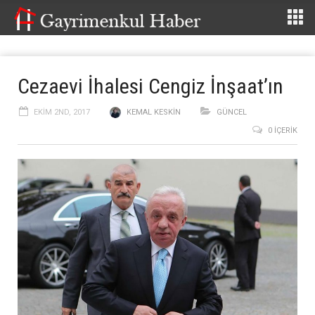
Cezaevi İhalesi Cengiz İnşaat’ın
EKIM 2ND, 2017
KEMAL KESKIN
GÜNCEL
0 İÇERIK