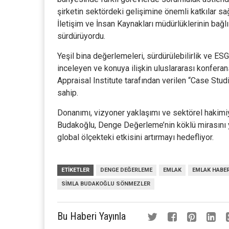
şirketin sektördeki gelişimine önemli katkılar sa
İletişim ve İnsan Kaynakları müdürlüklerinin bağl
sürdürüyordu.
Yeşil bina değerlemeleri, sürdürülebilirlik ve E
inceleyen ve konuya ilişkin uluslararası konfer
Appraisal Institute tarafından verilen “Case Stu
sahip.
Donanımı, vizyoner yaklaşımı ve sektörel hakimiye
Budakoğlu, Denge Değerleme’nin köklü mirasını y
global ölçekteki etkisini artırmayı hedefliyor.
ETIKETLER
DENGE DEĞERLEME
EMLAK
EMLAK HABER
SIMLA BUDAKOĞLU SÖNMEZLER
Bu Haberi Yayınla