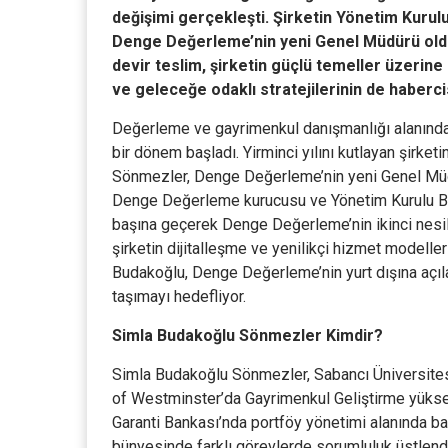
değişimi gerçekleşti. Şirketin Yönetim Kuru
Denge Değerleme’nin yeni Genel Müdürü oldu.
devir teslim, şirketin güçlü temeller üzerine
ve geleceğe odaklı stratejilerinin de habercis
Değerleme ve gayrimenkul danışmanlığı alanında
bir dönem başladı. Yirminci yılını kutlayan şirk
Sönmezler, Denge Değerleme’nin yeni Genel Müdü
Denge Değerleme kurucusu ve Yönetim Kurulu Baş
başına geçerek Denge Değerleme’nin ikinci nesil 
şirketin dijitalleşme ve yenilikçi hizmet modell
Budakoğlu, Denge Değerleme’nin yurt dışına açıla
taşımayı hedefliyor.
Simla Budakoğlu Sönmezler Kimdir?
Simla Budakoğlu Sönmezler, Sabancı Üniversitesi
of Westminster’da Gayrimenkul Geliştirme yükse
Garanti Bankası’nda portföy yönetimi alanında 
bünyesinde farklı görevlerde sorumluluk üstlendi.