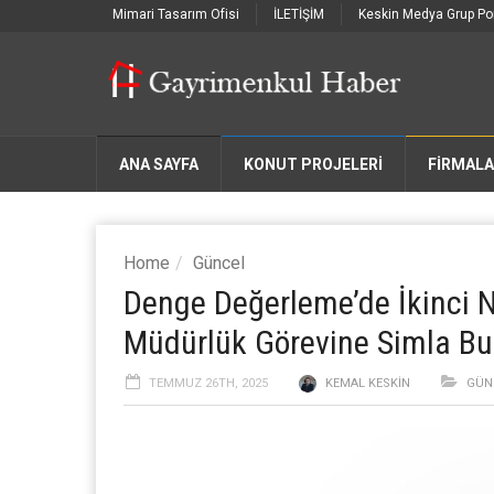
Mimari Tasarım Ofisi
İLETİŞİM
Keskin Medya Grup Por
ANA SAYFA
KONUT PROJELERİ
FIRMAL
Home
Güncel
Denge Değerleme’de İkinci 
Müdürlük Görevine Simla Bu
TEMMUZ 26TH, 2025
KEMAL KESKIN
GÜN