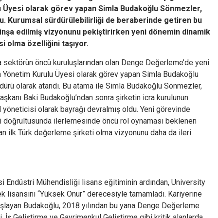
lu Üyesi olarak görev yapan
Simla Budakoğlu Sönmezler,
 Kurumsal sürdürülebilirliği de beraberinde getiren bu
 inşa edilmiş vizyonunu pekiştirirken yeni dönemin dinamik
i olma özelliğini taşıyor.
 sektörün öncü kuruluşlarından olan Denge Değerleme’de yeni
etin Yönetim Kurulu Üyesi olarak görev yapan Simla Budakoğlu
rü olarak atandı. Bu atama ile Simla Budakoğlu Sönmezler,
kanı Baki Budakoğlu’ndan sonra şirketin icra kurulunun
yöneticisi olarak bayrağı devralmış oldu. Yeni görevinde
eri doğrultusunda ilerlemesinde öncü rol oynaması beklenen
n ilk Türk değerleme şirketi olma vizyonunu daha da ileri
 Endüstri Mühendisliği lisans eğitiminin ardından, University
k lisansını “Yüksek Onur” derecesiyle tamamladı. Kariyerine
başlayan Budakoğlu, 2018 yılından bu yana Denge Değerleme
 İş Geliştirme ve Gayrimenkul Geliştirme gibi kritik alanlarda