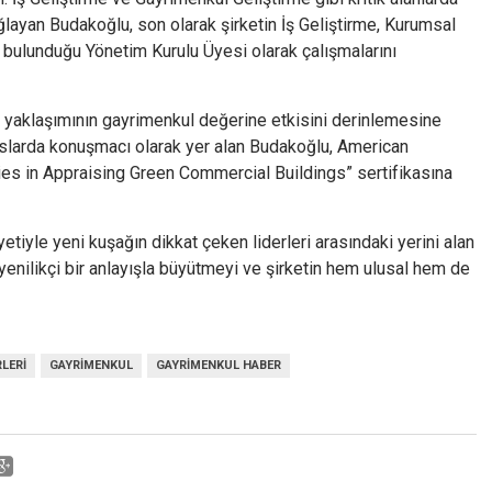
ğlayan Budakoğlu, son olarak şirketin İş Geliştirme, Kurumsal
ı bulunduğu Yönetim Kurulu Üyesi olarak çalışmalarını
SG yaklaşımının gayrimenkul değerine etkisini derinlemesine
anslarda konuşmacı olarak yer alan Budakoğlu, American
dies in Appraising Green Commercial Buildings” sertifikasına
tiyle yeni kuşağın dikkat çeken liderleri arasındaki yerini alan
enilikçi bir anlayışla büyütmeyi ve şirketin hem ulusal hem de
LERI
GAYRIMENKUL
GAYRIMENKUL HABER