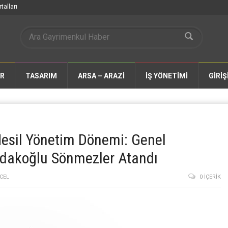
talları
AR
TASARIM
ARSA – ARAZİ
İŞ YÖNETİMİ
GİRİŞ
Nesil Yönetim Dönemi: Genel
dakoğlu Sönmezler Atandı
CEL
0 İÇERIK