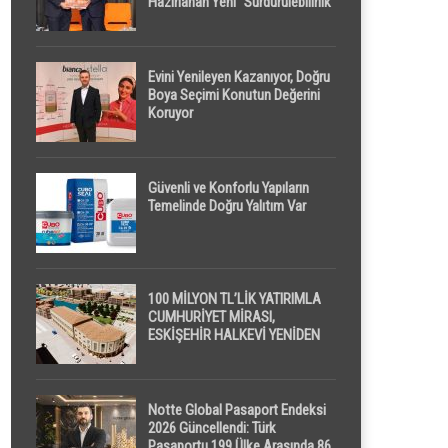
Hazırlanan Yeni “Sürdürülebilirlik”
Tanımı TDK Genel Türkçe
Sözlük’e Girdi
Evini Yenileyen Kazanıyor, Doğru
Boya Seçimi Konutun Değerini
Koruyor
Güvenli ve Konforlu Yapıların
Temelinde Doğru Yalıtım Var
100 MİLYON TL’LİK YATIRIMLA
CUMHURİYET MİRASI,
ESKİŞEHİR HALKEVİ YENİDEN
HAYAT BULUYOR
Notte Global Pasaport Endeksi
2026 Güncellendi: Türk
Pasaportu 199 Ülke Arasında 86.