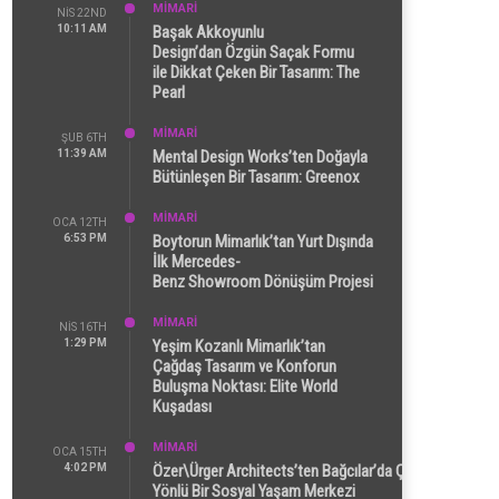
MİMARİ
NIS 22ND
10:11 AM
Başak Akkoyunlu
Design’dan Özgün Saçak Formu
ile Dikkat Çeken Bir Tasarım: The
Pearl
MİMARİ
ŞUB 6TH
11:39 AM
Mental Design Works’ten Doğayla
Bütünleşen Bir Tasarım: Greenox
MİMARİ
OCA 12TH
6:53 PM
Boytorun Mimarlık’tan Yurt Dışında
İlk Mercedes-
Benz Showroom Dönüşüm Projesi
MİMARİ
NIS 16TH
1:29 PM
Yeşim Kozanlı Mimarlık’tan
Çağdaş Tasarım ve Konforun
Buluşma Noktası: Elite World
Kuşadası
MİMARİ
OCA 15TH
4:02 PM
Özer\Ürger Architects’ten Bağcılar’da Çok
Yönlü Bir Sosyal Yaşam Merkezi