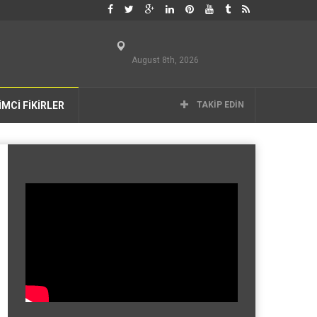
August 8th, 2026
İMCİ FİKİRLER
TAKIP EDIN