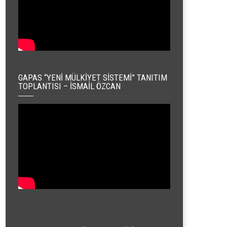
GAPAS “YENI MÜLKIYET SISTEMI” TANITIM
TOPLANTISI – İSMAIL ÖZCAN