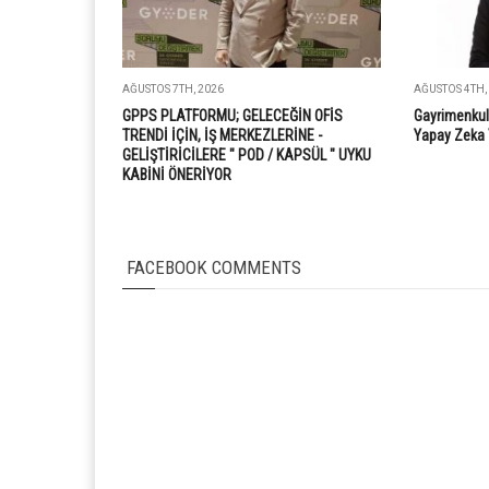
AĞUSTOS 7TH, 2026
AĞUSTOS 4TH,
GPPS PLATFORMU; GELECEĞİN OFİS
Gayrimenkul
TRENDİ İÇİN, İŞ MERKEZLERİNE -
Yapay Zeka 
GELİŞTİRİCİLERE " POD / KAPSÜL " UYKU
KABİNİ ÖNERİYOR
FACEBOOK COMMENTS