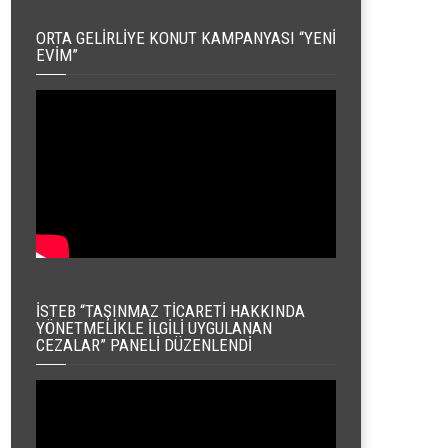
ORTA GELIRLIYE KONUT KAMPANYASI “YENI
EVIM”
İSTEB “TAŞINMAZ TICARETI HAKKINDA
YÖNETMELIKLE İLGILI UYGULANAN
CEZALAR” PANELI DÜZENLENDI