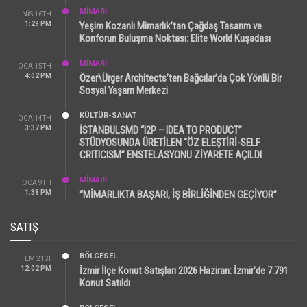
MİMARİ
NIS 16TH
1:29 PM
Yeşim Kozanlı Mimarlık’tan Çağdaş Tasarım ve
Konforun Buluşma Noktası: Elite World Kuşadası
MİMARİ
OCA 15TH
4:02 PM
Özer\Ürger Architects’ten Bağcılar’da Çok Yönlü Bir
Sosyal Yaşam Merkezi
KÜLTÜR-SANAT
OCA 14TH
3:37 PM
İSTANBULSMD “I2P – IDEA TO PRODUCT”
STÜDYOSUNDA ÜRETİLEN “ÖZ ELEŞTİRİ-SELF
CRITICISM” ENSTELASYONU ZİYARETE AÇILDI
MİMARİ
OCA 9TH
1:38 PM
“MİMARLIKTA BAŞARI, İŞ BİRLİĞİNDEN GEÇİYOR”
SATIŞ
BÖLGESEL
TEM 21ST
12:02 PM
İzmir İlçe Konut Satışları 2026 Haziran: İzmir’de 7.791
Konut Satıldı