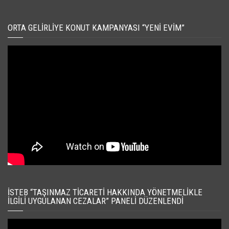
ORTA GELIRLIYE KONUT KAMPANYASI “YENI EVIM”
İSTEB “TAŞINMAZ TICARETI HAKKINDA YÖNETMELIKLE
İLGILI UYGULANAN CEZALAR” PANELI DÜZENLENDI