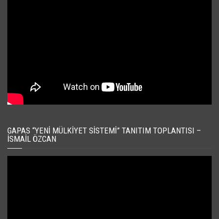
GAPAS “YENI MÜLKIYET SISTEMI” TANITIM TOPLANTISI –
İSMAIL ÖZCAN