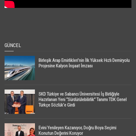
GÜNCEL
Birleşik Arap Emirlikleri’nin İlk Yüksek Hızlı Demiryolu
Projesine Kalyon İnşaat İmzası
SKD Türkiye ve Sabancı Üniversitesi İş Birliğiyle
Hazırlanan Yeni “Sürdürülebilirlik” Tanımı TDK Genel
Türkçe Sözlük’e Girdi
Evini Yenileyen Kazanıyor, Doğru Boya Seçimi
Konutun Değerini Koruyor