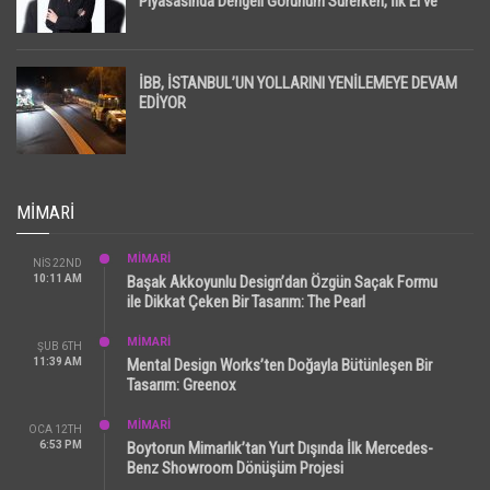
Piyasasında Dengeli Görünüm Sürerken, İlk El ve
İpotekli Satışlarda Sınırlı Toparlanma Dikkat Çekti
İBB, İSTANBUL’UN YOLLARINI YENİLEMEYE DEVAM
EDİYOR
MIMARI
MİMARİ
NIS 22ND
10:11 AM
Başak Akkoyunlu Design’dan Özgün Saçak Formu
ile Dikkat Çeken Bir Tasarım: The Pearl
MİMARİ
ŞUB 6TH
11:39 AM
Mental Design Works’ten Doğayla Bütünleşen Bir
Tasarım: Greenox
MİMARİ
OCA 12TH
6:53 PM
Boytorun Mimarlık’tan Yurt Dışında İlk Mercedes-
Benz Showroom Dönüşüm Projesi