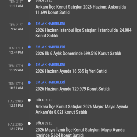
BÖLGESEL
TEM 21ST
11:11 AM
Ankara İlçe Konut Satışları 2026 Haziran: Ankara’da
11.699 konut Satıldı
EMLAK HABERLERI
TEM 21ST
9:40 AM
2026 Haziran İstanbul İlçe Satışları: İstanbul’da 24.084
Konut Satıldı
EMLAK HABERLERI
TEM 17TH
12:44 PM
2026 İlk 6 Aylık Döneminde 699.516 Konut Satıldı
EMLAK HABERLERI
TEM 17TH
11:22 AM
2026 Haziran Ayında 16.565 İş Yeri Satıldı
EMLAK HABERLERI
TEM 17TH
10:31 AM
2026 Haziran Ayında 129.979 Konut Satıldı
BÖLGESEL
HAZ 23RD
12:59 PM
Ankara İlçe Konut Satışları 2026 Mayıs: Mayıs Ayında
Ankara’da 8.021 konut Satıldı
BÖLGESEL
HAZ 23RD
12:17 PM
2026 Mayıs İzmir İlçe Konut Satışları: Mayıs Ayında
İzmir’de 5.624 Konut Satıldı