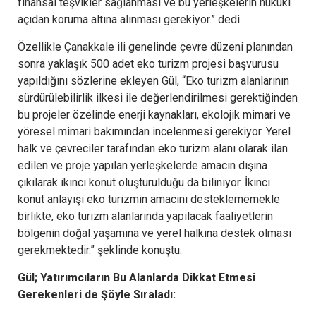
finansal teşvikler sağlanması ve bu yerleşkelerin hukuki
açıdan koruma altına alınması gerekiyor.” dedi.
Özellikle Çanakkale ili genelinde çevre düzeni planından
sonra yaklaşık 500 adet eko turizm projesi başvurusu
yapıldığını sözlerine ekleyen Gül, “Eko turizm alanlarının
sürdürülebilirlik ilkesi ile değerlendirilmesi gerektiğinden
bu projeler özelinde enerji kaynakları, ekolojik mimari ve
yöresel mimari bakımından incelenmesi gerekiyor. Yerel
halk ve çevreciler tarafından eko turizm alanı olarak ilan
edilen ve proje yapılan yerleşkelerde amacın dışına
çıkılarak ikinci konut oluşturulduğu da biliniyor. İkinci
konut anlayışı eko turizmin amacını desteklememekle
birlikte, eko turizm alanlarında yapılacak faaliyetlerin
bölgenin doğal yaşamına ve yerel halkına destek olması
gerekmektedir.” şeklinde konuştu.
Gül; Yatırımcıların Bu Alanlarda Dikkat Etmesi
Gerekenleri de Şöyle Sıraladı: