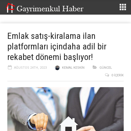
Emlak satış-kiralama ilan
platformları içindaha adil bir
rekabet dönemi başlıyor!
AĞUSTOS 24TH, 2023
KEMAL KESKIN
GÜNCEL
0 İÇERIK