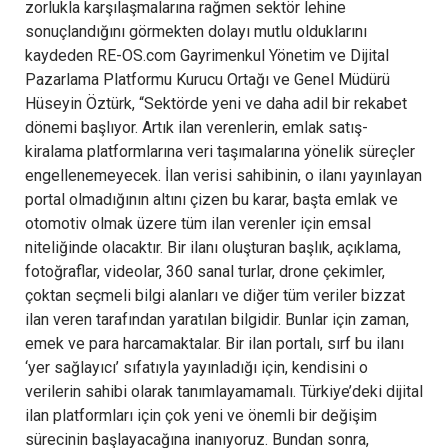
zorlukla karşılaşmalarına rağmen sektör lehine
sonuçlandığını görmekten dolayı mutlu olduklarını
kaydeden RE-OS.com Gayrimenkul Yönetim ve Dijital
Pazarlama Platformu Kurucu Ortağı ve Genel Müdürü
Hüseyin Öztürk, “Sektörde yeni ve daha adil bir rekabet
dönemi başlıyor. Artık ilan verenlerin, emlak satış-
kiralama platformlarına veri taşımalarına yönelik süreçler
engellenemeyecek. İlan verisi sahibinin, o ilanı yayınlayan
portal olmadığının altını çizen bu karar, başta emlak ve
otomotiv olmak üzere tüm ilan verenler için emsal
niteliğinde olacaktır. Bir ilanı oluşturan başlık, açıklama,
fotoğraflar, videolar, 360 sanal turlar, drone çekimler,
çoktan seçmeli bilgi alanları ve diğer tüm veriler bizzat
ilan veren tarafından yaratılan bilgidir. Bunlar için zaman,
emek ve para harcamaktalar. Bir ilan portalı, sırf bu ilanı
‘yer sağlayıcı’ sıfatıyla yayınladığı için, kendisini o
verilerin sahibi olarak tanımlayamamalı. Türkiye’deki dijital
ilan platformları için çok yeni ve önemli bir değişim
sürecinin başlayacağına inanıyoruz. Bundan sonra,