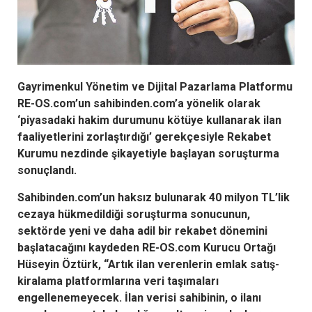
Gayrimenkul Yönetim ve Dijital Pazarlama Platformu
RE-OS.com’un sahibinden.com’a yönelik olarak
‘piyasadaki hakim durumunu kötüye kullanarak ilan
faaliyetlerini zorlaştırdığı’ gerekçesiyle Rekabet
Kurumu nezdinde şikayetiyle başlayan soruşturma
sonuçlandı.
Sahibinden.com’un haksız bulunarak 40 milyon TL’lik
cezaya hükmedildiği soruşturma sonucunun,
sektörde yeni ve daha adil bir rekabet dönemini
başlatacağını kaydeden RE-OS.com Kurucu Ortağı
Hüseyin Öztürk, “Artık ilan verenlerin emlak satış-
kiralama platformlarına veri taşımaları
engellenemeyecek. İlan verisi sahibinin, o ilanı