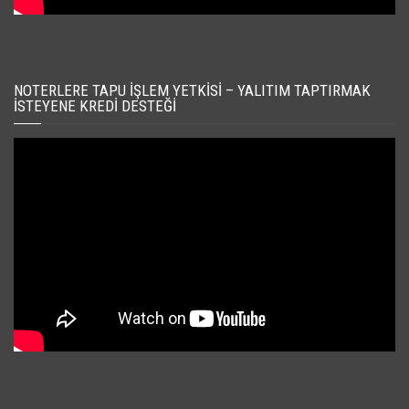
NOTERLERE TAPU İŞLEM YETKISI – YALITIM TAPTIRMAK
İSTEYENE KREDI DESTEĞI