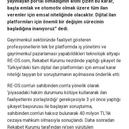
yayınlayan portal olmadığının altını çizen bu karar,
başta emlak ve otomotiv olmak üzere tüm ilan
verenler için emsal niteliğinde olacaktır. Dijital ilan
platformları için önemli bir değişim sürecinin
başladığına inanıyoruz” dedi.
Gayrimenkul sektöründe faaliyet gösteren
profesyonellerin tek bir platformda iş yönetimi ve
gayrimenkul pazarlaması yapabildikleri teknolojik altyapı
RE-OS.com, Rekabet Kurumu nezdinde yaptığı şikayet ile
Türkiye’deki tüm dijital ilan platformları için emsal karar
niteliği taşıyan bir soruşturmanın açılmasına önderlik etti.
RE-OS.com’un sahibinden.com’a yönelik olarak
‘piyasadaki hakim durumunu kötüye kullanarak ilan
faaliyetlerini zorlaştırdığı’ gerekçesiyle 3 yıl önce yaptığı
şikayet başvurusu ile başlayan soruşturma,
sahibinden.com’un haksız bulunarak 40 milyon TL’lik
cezaya mahkum olmasıyla sonuçlandı. Daha sonradan
Rekabet Kurumu tarafından re’sen yürütülen