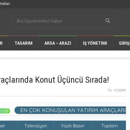
talları
AR
TASARIM
ARSA – ARAZİ
İŞ YÖNETİMİ
GİRİŞ
raçlarında Konut Üçüncü Sırada!
0 İÇERIK