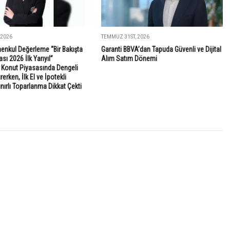
 2026
TEMMUZ 31ST, 2026
enkul Değerleme “Bir Bakışta
Garanti BBVA’dan Tapuda Güvenli ve Dijital
sı 2026 İlk Yarıyıl”
Alım Satım Dönemi
: Konut Piyasasında Dengeli
rken, İlk El ve İpotekli
ınırlı Toparlanma Dikkat Çekti