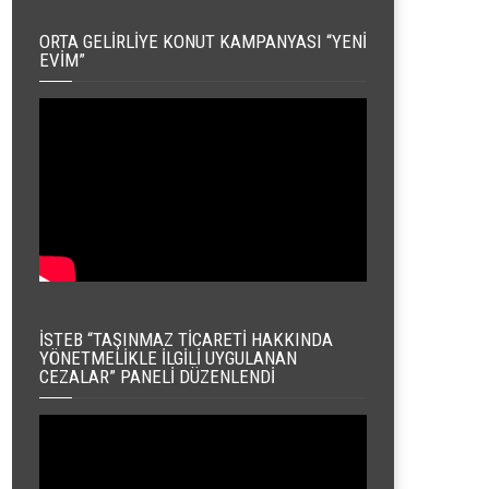
ORTA GELIRLIYE KONUT KAMPANYASI “YENI
EVIM”
İSTEB “TAŞINMAZ TICARETI HAKKINDA
YÖNETMELIKLE İLGILI UYGULANAN
CEZALAR” PANELI DÜZENLENDI