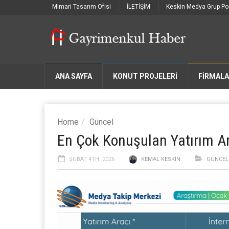
Mimari Tasarım Ofisi
İLETİŞİM
Keskin Medya Grup Por
ANA SAYFA
KONUT PROJELERİ
FIRMAL
Home
Güncel
En Çok Konuşulan Yatırım A
ŞUBAT 4TH, 2026
KEMAL KESKIN
GÜNCEL