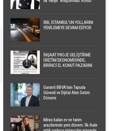
İlk Yarıyıl” Araştırması: Konut
Piyasasında Dengeli Görünüm
Sürerken, İlk El ve İpotekli
Satışlarda Sınırlı Toparlanma
Dikkat Çekti
İBB, İSTANBUL’UN YOLLARINI
YENİLEMEYE DEVAM EDİYOR
İNŞAAT PROJE GELİŞTİRME
ÜRETİM EKONOMİSİNDE;
BİRİNCİ EL KONUT PAZARINI
GPPS PLATFORMU ” PİYASA
GAYRİMENKUL ” İLE
EKRANLARA TAŞIYACAK
Garanti BBVA’dan Tapuda
Güvenli ve Dijital Alım Satım
Dönemi
Miras kalan ev ve tarım
arazilerinde yeni dönem: İlk ihale
artık sadece mirasçılar arasında