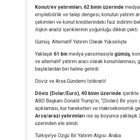
Konut/ev yatırımları
,
62 binin üzerinde
medya y
erişilebilirlik ve talep dengesi, konutun yatırım ar
çekimleri ve konut kredilerindeki faiz indirimi be
ilişkin analiz içeriklerinin yoğunluğu dikkat çekti.
Gümüş: Alternatif Yatırım Olarak Yükselişte
Yaklaşık
61 bin
medya yansımasıyla
gümüş
, ko
ve alternatif yatırım aracı olarak konumlanması
başlıklardan biri haline getirdi.
Döviz ve Arsa Gündemi İstikrarlı!
Döviz (Dolar/Euro)
,
40 binin üzerinde
içerikte
ABD Başkanı Donald Trump’ın, “(Doları) Bir yoyo g
açıklaması, kur hareketleri ve makroekonomik gel
Arsa/arazi yatırımları
ise ay boyunca yaklaşık
üzerinden ele alındı.
Türkiye’ye Özgü Bir Yatırım Algısı: Araba