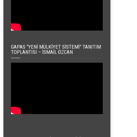
GAPAS “YENI MÜLKIYET SISTEMI” TANITIM
TOPLANTISI – İSMAIL ÖZCAN