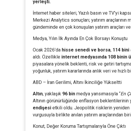
yerleşti.
İnternet haber siteleri, Yazılı basın ve TV’yi 
Merkezi Analytics sonuçları; yatırım araçlarının 
gündeminde en çok konuşulan yatırım araçları ve
Medya, Yılın İlk Ayında En Çok Borsayı Konuştu
Ocak 2026’da
hisse senedi ve borsa
,
114 bini
aldı. Özellikle
internet medyasında 108 binin 
piyasalara yönelik beklenti, risk ve getiri tartış
yoğunluk, yatırım kararlarında anlık veri ve hızlı b
ABD – İran Gerilimi, Altını İkinciliğe Yükseltti
Altın
, yaklaşık
96 bin
medya yansımasıyla “
En Ç
Altının görünürlüğünde enflasyon beklentilerinin 
endişesi
etkili oldu. Jeopolitik risklerin yenid
vurgusuyla birlikte anılan yatırım araçlarından biri
Konut, Değer Koruma Tartışmalarıyla Öne Çıktı