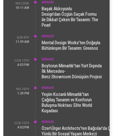
MİMARİ
NIS 22ND
10:11 AM
Başak Akkoyunlu
Design’dan Özgün Saçak Formu
ile Dikkat Çeken Bir Tasarım: The
Pearl
MİMARİ
ŞUB 6TH
11:39 AM
Mental Design Works’ten Doğayla
Bütünleşen Bir Tasarım: Greenox
MİMARİ
OCA 12TH
6:53 PM
Boytorun Mimarlık’tan Yurt Dışında
İlk Mercedes-
Benz Showroom Dönüşüm Projesi
MİMARİ
NIS 16TH
1:29 PM
Yeşim Kozanlı Mimarlık’tan
Çağdaş Tasarım ve Konforun
Buluşma Noktası: Elite World
Kuşadası
MİMARİ
OCA 15TH
4:02 PM
Özer\Ürger Architects’ten Bağcılar’da Çok
Yönlü Bir Sosyal Yaşam Merkezi