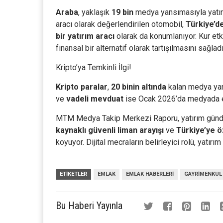
Araba
, yaklaşık
19 bin
medya yansımasıyla yatırı
aracı olarak değerlendirilen otomobil,
Türkiye’d
bir yatırım aracı
olarak da konumlanıyor. Kur etki
finansal bir alternatif olarak tartışılmasını sağladı
Kripto’ya Temkinli İlgi!
Kripto paralar
,
20 binin altında
kalan medya yans
ve
vadeli mevduat
ise Ocak 2026’da medyada en 
MTM Medya Takip Merkezi Raporu, yatırım günde
kaynaklı güvenli liman arayışı
ve
Türkiye’ye ö
koyuyor. Dijital mecraların belirleyici rolü, yatırım
ETIKETLER
EMLAK
EMLAK HABERLERI
GAYRIMENKUL
Bu Haberi Yayınla