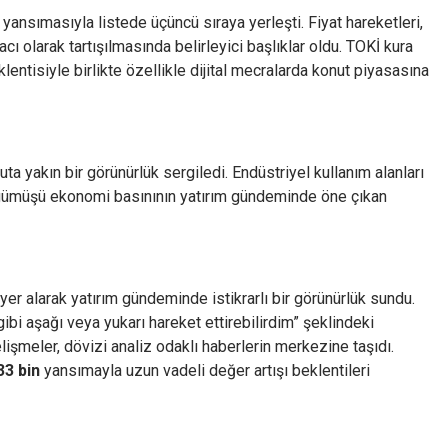
ansımasıyla listede üçüncü sıraya yerleşti. Fiyat hareketleri,
acı olarak tartışılmasında belirleyici başlıklar oldu. TOKİ kura
klentisiyle birlikte özellikle dijital mecralarda konut piyasasına
nuta yakın bir görünürlük sergiledi. Endüstriyel kullanım alanları
, gümüşü ekonomi basınının yatırım gündeminde öne çıkan
 yer alarak yatırım gündeminde istikrarlı bir görünürlük sundu.
ibi aşağı veya yukarı hareket ettirebilirdim” şeklindeki
işmeler, dövizi analiz odaklı haberlerin merkezine taşıdı.
33 bin
yansımayla uzun vadeli değer artışı beklentileri