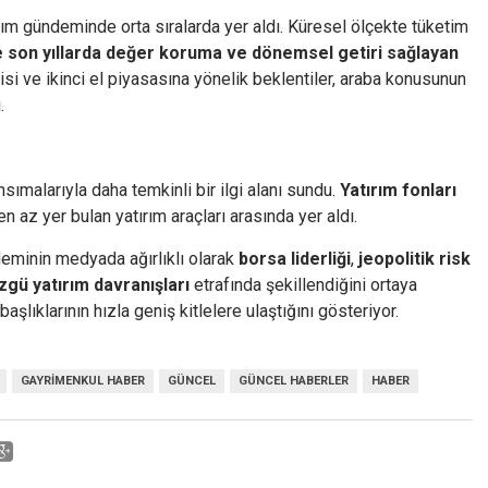
m gündeminde orta sıralarda yer aldı. Küresel ölçekte tüketim
e son yıllarda değer koruma ve dönemsel getiri sağlayan
si ve ikinci el piyasasına yönelik beklentiler, araba konusunun
.
ımalarıyla daha temkinli bir ilgi alanı sundu.
Yatırım fonları
az yer bulan yatırım araçları arasında yer aldı.
minin medyada ağırlıklı olarak
borsa liderliği
,
jeopolitik risk
zgü yatırım davranışları
etrafında şekillendiğini ortaya
 başlıklarının hızla geniş kitlelere ulaştığını gösteriyor.
GAYRIMENKUL HABER
GÜNCEL
GÜNCEL HABERLER
HABER