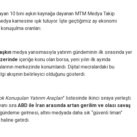
kapsayan 10 bini aşkın kaynağa dayanan MTM Medya Takip
medya karnesine ışık tutuyor. İşte geçtiğimiz ay ekonomi
 konuşulma oranları.
 aşkın
medya yansımasıyla yatırım gündeminin ilk sırasında yer
üzerinde
içeriğe konu olan borsa, yeni yılın ilk ayında
malarının merkezinde konumlandı. Dijital mecralardaki bu
ilgi akışının belirleyici olduğunu gösterdi.
ok Konuşulan Yatırım Araçları
” listesinde ikinci sıraya yerleşti.
yanı sıra
ABD ile İran arasında artan gerilim ve olası savaş
en gündeme gelmesi, altını medyada daha sık “güvenli liman”
 haline getirdi.