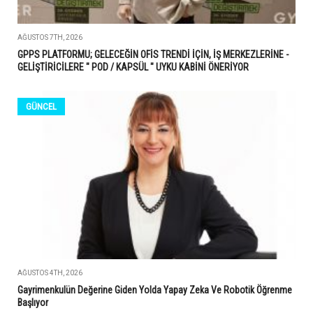
AĞUSTOS 7TH, 2026
GPPS PLATFORMU; GELECEĞİN OFİS TRENDİ İÇİN, İŞ MERKEZLERİNE -
GELİŞTİRİCİLERE " POD / KAPSÜL " UYKU KABİNİ ÖNERİYOR
GÜNCEL
AĞUSTOS 4TH, 2026
Gayrimenkulün Değerine Giden Yolda Yapay Zeka Ve Robotik Öğrenme
Başlıyor