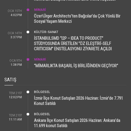
MİMARİ
OCA 15TH
4:02 PM
Özer\Ürger Architects’ten Bağcılar’da Çok Yönlü Bir
Sosyal Yaşam Merkezi
KÜLTÜR-SANAT
OCA 14TH
3:37 PM
İSTANBULSMD “I2P – IDEA TO PRODUCT”
STÜDYOSUNDA ÜRETİLEN “ÖZ ELEŞTİRİ-SELF
CRITICISM” ENSTELASYONU ZİYARETE AÇILDI
MİMARİ
OCA 9TH
1:38 PM
“MİMARLIKTA BAŞARI, İŞ BİRLİĞİNDEN GEÇİYOR”
SATIŞ
BÖLGESEL
TEM 21ST
12:02 PM
İzmir İlçe Konut Satışları 2026 Haziran: İzmir’de 7.791
Konut Satıldı
BÖLGESEL
TEM 21ST
11:11 AM
Ankara İlçe Konut Satışları 2026 Haziran: Ankara’da
11.699 konut Satıldı