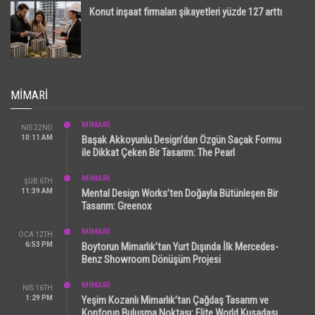
Konut inşaat firmaları şikayetleri yüzde 127 arttı
MIMARI
MİMARİ
NIS 22ND
10:11 AM
Başak Akkoyunlu Design’dan Özgün Saçak Formu
ile Dikkat Çeken Bir Tasarım: The Pearl
MİMARİ
ŞUB 6TH
11:39 AM
Mental Design Works’ten Doğayla Bütünleşen Bir
Tasarım: Greenox
MİMARİ
OCA 12TH
6:53 PM
Boytorun Mimarlık’tan Yurt Dışında İlk Mercedes-
Benz Showroom Dönüşüm Projesi
MİMARİ
NIS 16TH
1:29 PM
Yeşim Kozanlı Mimarlık’tan Çağdaş Tasarım ve
Konforun Buluşma Noktası: Elite World Kuşadası