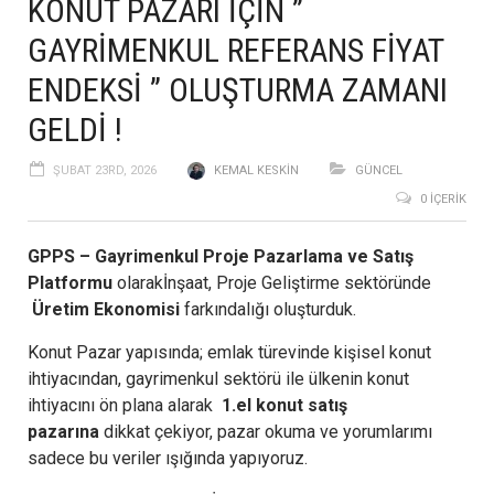
KONUT PAZARI İÇİN ”
GAYRİMENKUL REFERANS FİYAT
ENDEKSİ ” OLUŞTURMA ZAMANI
GELDİ !
ŞUBAT 23RD, 2026
KEMAL KESKIN
GÜNCEL
0 İÇERIK
GPPS – Gayrimenkul Proje Pazarlama ve Satış
Platformu
olarakİnşaat, Proje Geliştirme sektöründe
Üretim Ekonomisi
farkındalığı oluşturduk.
Konut Pazar yapısında; emlak türevinde kişisel konut
ihtiyacından, gayrimenkul sektörü ile ülkenin konut
ihtiyacını ön plana alarak
1.el konut satış
pazarına
dikkat çekiyor, pazar okuma ve yorumlarımı
sadece bu veriler ışığında yapıyoruz.