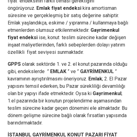
fiyat endeksinin farklı olması gerektiğini
öngörüyoruz.
Emlak fiyat endeksi
kira amortisman
süresine ve gerçekleşmiş bir satış değerine sahiptir.
Emlak yaşlandıkça, eskime / yıpranma / kullanmaya bağlı
etmenlerden olumsuz etkilenmektedir.
Gayrimenkul
fiyat endeksi
ise, konut teslim sürecine kadar değişen
inşaat maliyetlerinden, farklı sebeplerden dolayı yatırım
özellikli fiyat seviyesi sunmaktadır.
GPPS
olarak sektörde 1. ve 2. el konut pazarında olduğu
gibi, endekslerde ”
EMLAK
” ve ”
GAYRİMENKUL
”
kavramının ayrıştırılmasını öneriyoruz.
Emlak
; 2. El Pazar
yapısını temsil ederken, bu Pazar sürekliliği devamlılığı
olan bir yapıyı ifade etmektedir. Oysa ki
Gayrimenkul
;
1.el pazarında bir konutun projelendirme aşamasından
teslim sürecine kadar geçen dönemini ele almaktadır. Bu
dönem gelişme sürecine bağlı olarak fırsatları yapısında
barındırmaktadır.
İSTANBUL GAYRİMENKUL KONUT PAZARI FİYAT