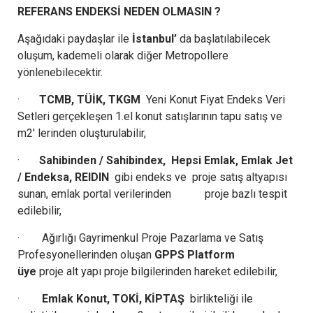
REFERANS ENDEKSİ NEDEN OLMASIN ?
Aşağıdaki paydaşlar ile
İstanbul’
da başlatılabilecek
oluşum, kademeli olarak diğer Metropollere
yönlenebilecektir.
·
TCMB, TÜİK, TKGM
Yeni Konut Fiyat Endeks Veri
Setleri gerçekleşen 1.el konut satışlarının tapu satış ve
m2′ lerinden oluşturulabilir,
·
Sahibinden / Sahibindex, Hepsi Emlak, Emlak Jet
/ Endeksa, REIDIN
gibi endeks ve proje satış altyapısı
sunan, emlak portal verilerinden proje bazlı tespit
edilebilir,
· Ağırlığı Gayrimenkul Proje Pazarlama ve Satış
Profesyonellerinden oluşan
GPPS Platform
üye
proje alt yapı proje bilgilerinden hareket edilebilir,
·
Emlak Konut, TOKİ, KİPTAŞ
birlikteliği ile