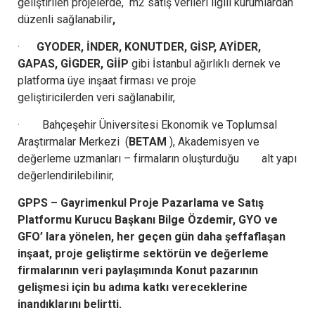
geliştirilen projelerde, m2 satış verileri ilgili kurumlardan
düzenli sağlanabilir
,
·
GYODER, İNDER, KONUTDER, GİSP, AYİDER,
GAPAS, GİGDER, GİİP
gibi İstanbul ağırlıklı dernek ve
platforma üye inşaat firması ve proje
geliştiricilerden veri sağlanabilir,
· Bahçeşehir Üniversitesi Ekonomik ve Toplumsal
Araştırmalar Merkezi (
BETAM
), Akademisyen ve
değerleme uzmanları – firmaların oluşturduğu alt yapı
değerlendirilebilinir,
GPPS – Gayrimenkul Proje Pazarlama ve Satış
Platformu Kurucu Başkanı Bilge Özdemir, GYO ve
GFO’ lara yönelen, her geçen gün daha şeffaflaşan
inşaat, proje geliştirme sektörün ve değerleme
firmalarının veri paylaşımında Konut pazarının
gelişmesi için bu adıma katkı vereceklerine
inandıklarını belirtti.