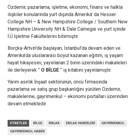
Özdemir, pazarlama, işletme, ekonomi, finans ve halkla
ilişkiler konularında yurt dışında Amerika’ da Hesser
College NH – & New Hampshire College / Southern New
Hampshire University NH & Dale Carnegie ve yurt içinde
İ.Ü İşletme Fakültelerini bitirmiştir.
Borçka-Artvin’de başlayan, İstanbul’da devam eden ve
Amerika’da uluslararası boyut kazanan eğitim, iş yaşam
hayat hikayesini, yayınlanan 2 binin üzerindeki makaleleri
ile derleyerek ”
O BİLGE
” iş kitabını yayınlamıştır.
Yarım asırlık İnşaat sektörünün, öncü firmasında
pazarlama ve satış grup başkanlığını yürüten Özdemir,
makalelerine, gayrimenkul – ekonomi portalları üzerinden
devam etmektedir.
ETIKETLER
BILGE
EMLAK
EMLAK HABERLERI
GAYRIMENKUL
GAYRIMENKUL HABER