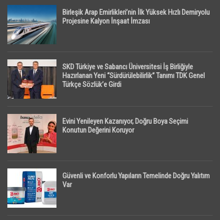
Birleşik Arap Emirlikleri’nin İlk Yüksek Hızlı Demiryolu
Projesine Kalyon İnşaat İmzası
SKD Türkiye ve Sabancı Üniversitesi İş Birliğiyle
Hazırlanan Yeni “Sürdürülebilirlik” Tanımı TDK Genel
Türkçe Sözlük’e Girdi
Evini Yenileyen Kazanıyor, Doğru Boya Seçimi
Konutun Değerini Koruyor
Güvenli ve Konforlu Yapıların Temelinde Doğru Yalıtım
Var