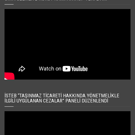
İSTEB “TAŞINMAZ TICARETI HAKKINDA YÖNETMELIKLE
İLGILI UYGULANAN CEZALAR” PANELI DÜZENLENDI