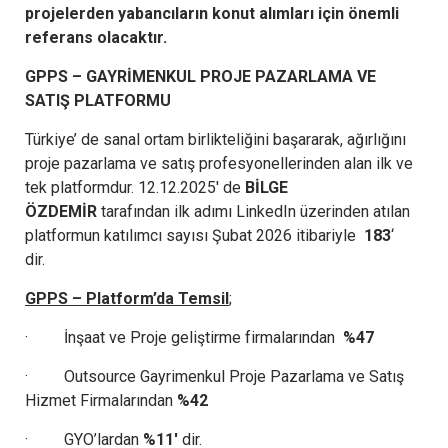
projelerden yabancıların konut alımları için önemli
referans olacaktır.
GPPS – GAYRİMENKUL PROJE PAZARLAMA VE
SATIŞ PLATFORMU
Türkiye’ de sanal ortam birlikteliğini başararak, ağırlığını
proje pazarlama ve satış profesyonellerinden alan ilk ve
tek platformdur. 12.12.2025′ de
BİLGE
ÖZDEMİR
tarafından ilk adımı LinkedIn üzerinden atılan
platformun katılımcı sayısı Şubat 2026 itibariyle
183
‘
dir.
GPPS – Platform’da Temsil
;
· İnşaat ve Proje geliştirme firmalarından
%47
· Outsource Gayrimenkul Proje Pazarlama ve Satış
Hizmet Firmalarından
%42
· GYO’lardan
%11′
dir.