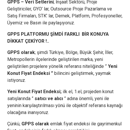
GPPS – Veri Setlerini
; İnşaat Sektörü, Proje
Geliştiriciler, GYO’ lar, Outsource Proje Pazarlama ve
Satış Firmaları, STK’ lar, Dernek, Platform, Profesyoneller,
Üyemiz ve Basın ile paylaşıyoruz.
GPPS PLATFORMU ŞİMDİ FARKLI BİR KONUYA
DİKKAT ÇEKİYOR !..
GPPS olarak
; şimdi Türkiye, Bölge, Büyük Şehir, İller,
Metropollerin ilçelerinde geliştirilen marka, yeni
geliştirilen projelere yönelik referans niteliğinde ”
Yeni
Konut Fiyat Endeksi ”
bilincini geliştirmek, yaymak
istiyoruz.
Yeni Konut Fiyat Endeksi;
ilk el, 1.el, projeden konut
satışlarında ”
satıcı ve alıcı
” adına önemli, yeni ile
yeninin karşılaştırılması yönü ile objektif referans kaynağı
olacağına inanıyoruz.
Çünkü,
GPPS olarak
emlak fiyat endeksi ile gayrimenkul