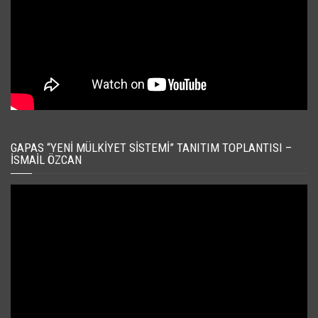
GAPAS “YENI MÜLKIYET SISTEMI” TANITIM TOPLANTISI –
İSMAIL ÖZCAN