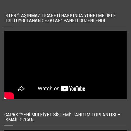
İSTEB “TAŞINMAZ TICARETI HAKKINDA YÖNETMELIKLE
İLGILI UYGULANAN CEZALAR” PANELI DÜZENLENDI
GAPAS “YENI MÜLKIYET SISTEMI” TANITIM TOPLANTISI –
İSMAIL ÖZCAN