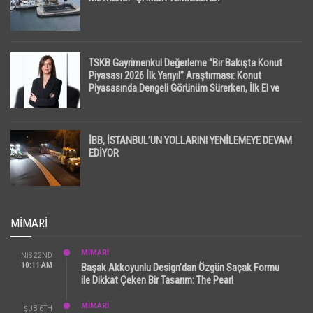
TSKB Gayrimenkul Değerleme “Bir Bakışta Konut
Piyasası 2026 İlk Yarıyıl” Araştırması: Konut
Piyasasında Dengeli Görünüm Sürerken, İlk El ve
İpotekli Satışlarda Sınırlı Toparlanma Dikkat Çekti
İBB, İSTANBUL’UN YOLLARINI YENİLEMEYE DEVAM
EDİYOR
MIMARI
MİMARİ
NIS 22ND
10:11 AM
Başak Akkoyunlu Design’dan Özgün Saçak Formu
ile Dikkat Çeken Bir Tasarım: The Pearl
MİMARİ
ŞUB 6TH