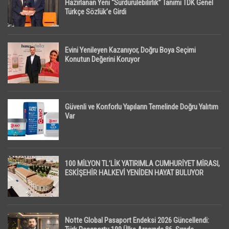
Hazırlanan Yeni “Sürdürülebilirlik” Tanımı TDK Genel
Türkçe Sözlük’e Girdi
Evini Yenileyen Kazanıyor, Doğru Boya Seçimi
Konutun Değerini Koruyor
Güvenli ve Konforlu Yapıların Temelinde Doğru Yalıtım
Var
100 MİLYON TL’LİK YATIRIMLA CUMHURİYET MİRASI,
ESKİŞEHİR HALKEVİ YENİDEN HAYAT BULUYOR
Notte Global Pasaport Endeksi 2026 Güncellendi: