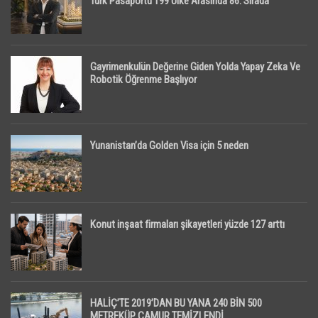
Türk Pasaportu 199 Ülke Arasında 86. Sırada
Gayrimenkulün Değerine Giden Yolda Yapay Zeka Ve
Robotik Öğrenme Başlıyor
Yunanistan’da Golden Visa için 5 neden
Konut inşaat firmaları şikayetleri yüzde 127 arttı
HALİÇ’TE 2019’DAN BU YANA 240 BİN 500
METREKÜP ÇAMUR TEMİZLENDİ