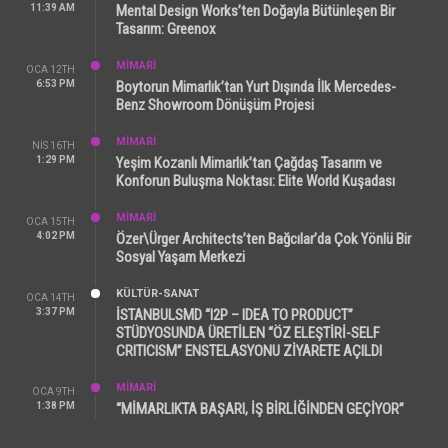
11:39 AM
Mental Design Works’ten Doğayla Bütünleşen Bir
Tasarım: Greenox
MİMARİ
OCA 12TH
6:53 PM
Boytorun Mimarlık’tan Yurt Dışında İlk Mercedes-
Benz Showroom Dönüşüm Projesi
MİMARİ
NIS 16TH
1:29 PM
Yeşim Kozanlı Mimarlık’tan Çağdaş Tasarım ve
Konforun Buluşma Noktası: Elite World Kuşadası
MİMARİ
OCA 15TH
4:02 PM
Özer\Ürger Architects’ten Bağcılar’da Çok Yönlü Bir
Sosyal Yaşam Merkezi
KÜLTÜR-SANAT
OCA 14TH
3:37 PM
İSTANBULSMD “I2P – IDEA TO PRODUCT”
STÜDYOSUNDA ÜRETİLEN “ÖZ ELEŞTİRİ-SELF
CRITICISM” ENSTELASYONU ZİYARETE AÇILDI
MİMARİ
OCA 9TH
1:38 PM
“MİMARLIKTA BAŞARI, İŞ BİRLİĞİNDEN GEÇİYOR”