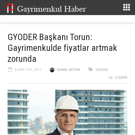
GYODER Başkanı Torun:
Gayrimenkulde fiyatlar artmak
zorunda
ŞUBAT 9TH, 2017
KEMAL KESKIN
GÜNCEL
0 İÇERIK