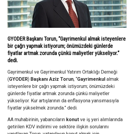
GYODER Başkanı Torun, “Gayrimenkul almak isteyenlere
bir çağrı yapmak istiyorum; önümüzdeki günlerde
fiyatlar artmak zorunda çünkü maliyetler yükseliyor.”
dedi.
Gayrimenkul ve Gayrimenkul Yatırım Ortaklığı Derneği
(
GYODER
)
Başkanı Aziz Torun
, “
Gayrimenkul
almak
isteyenlere bir çağrı yapmak istiyorum; önümüzdeki
günlerde fiyatlar artmak zorunda çünkü maliyetler
yükseliyor. Kur artışlarının da enflasyona yansımasıyla
fiyatlar yükselmek zorunda.” dedi.
AA muhabirinin, yabancıların
konut
ve iş yeri alımlarında
getirilen KDV indirimi ve sektöre ilişkin sorularını
yanıtlayan Torun, vatandaşın konut almak için