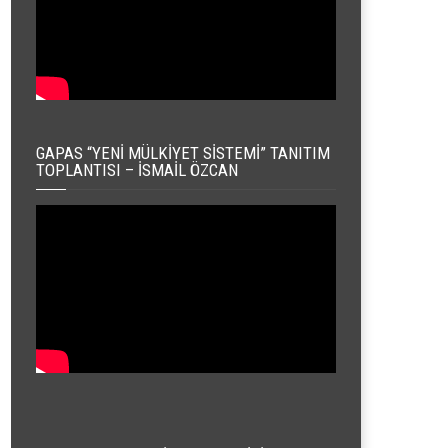
GAPAS “YENI MÜLKIYET SISTEMI” TANITIM
TOPLANTISI – İSMAIL ÖZCAN