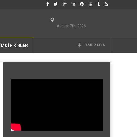
August 7th, 2026
İMCİ FİKİRLER
TAKIP EDIN