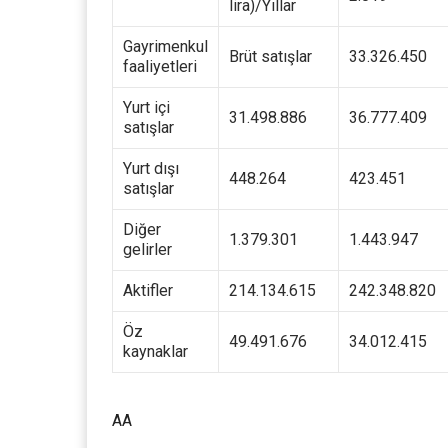
lira)/Yıllar
Gayrimenkul
Brüt satışlar
33.326.450
faaliyetleri
Yurt içi
31.498.886
36.777.409
satışlar
Yurt dışı
448.264
423.451
satışlar
Diğer
1.379.301
1.443.947
gelirler
Aktifler
214.134.615
242.348.820
Öz
49.491.676
34.012.415
kaynaklar
AA