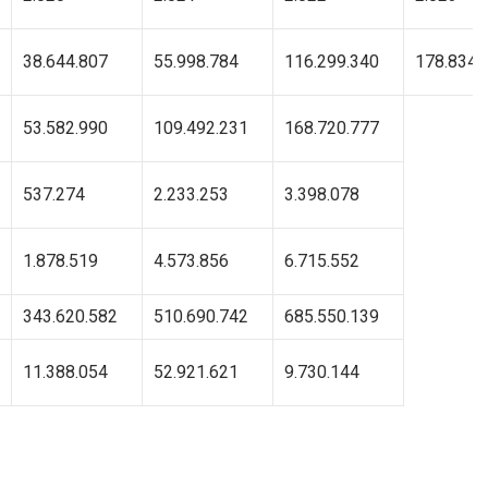
38.644.807
55.998.784
116.299.340
178.834.
53.582.990
109.492.231
168.720.777
537.274
2.233.253
3.398.078
1.878.519
4.573.856
6.715.552
343.620.582
510.690.742
685.550.139
11.388.054
52.921.621
9.730.144