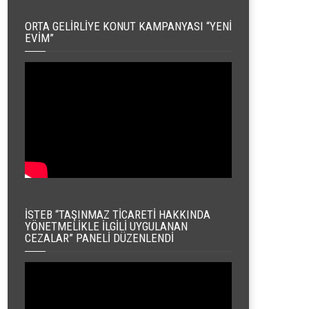
ORTA GELIRLIYE KONUT KAMPANYASI “YENI
EVIM”
İSTEB “TAŞINMAZ TICARETI HAKKINDA
YÖNETMELIKLE İLGILI UYGULANAN
CEZALAR” PANELI DÜZENLENDI