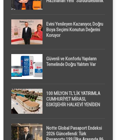
Hazırlanan Yeni “Sürdürülebilirlik”
Tanımı TDK Genel Türkçe
Sözlük’e Girdi
407
Evini Yenileyen Kazanıyor, Doğru
Boya Seçimi Konutun Değerini
Koruyor
Güvenli ve Konforlu Yapıların
Temelinde Doğru Yalıtım Var
100 MİLYON TL’LİK YATIRIMLA
CUMHURİYET MİRASI,
ESKİŞEHİR HALKEVİ YENİDEN
HAYAT BULUYOR
Notte Global Pasaport Endeksi
2026 Güncellendi: Türk
Pasaportu 199 Ülke Arasında 86.