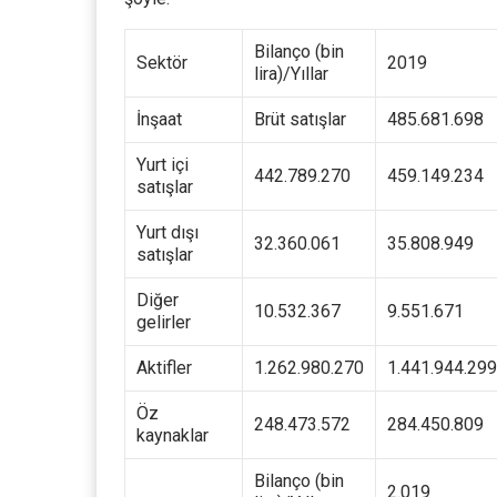
Bilanço (bin
Sektör
2019
lira)/Yıllar
İnşaat
Brüt satışlar
485.681.698
Yurt içi
442.789.270
459.149.234
satışlar
Yurt dışı
32.360.061
35.808.949
satışlar
Diğer
10.532.367
9.551.671
gelirler
Aktifler
1.262.980.270
1.441.944.299
Öz
248.473.572
284.450.809
kaynaklar
Bilanço (bin
2.019