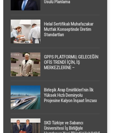
Usulü Planlama
Helal Sertifikalı Muhafazakar
Mutfak Konseptinde Üretim
7.695
Standartları
GPPS PLATFORMU; GELECEĞİN
OFİS TRENDİ İÇİN, İŞ
MERKEZLERİNE –
GELİŞTİRİCİLERE ” POD /
KAPSÜL ” UYKU KABİNİ
ÖNERİYOR
Birleşik Arap Emirlikleri’nin İlk
Yüksek Hızlı Demiryolu
Projesine Kalyon İnşaat İmzası
SKD Türkiye ve Sabancı
Üniversitesi İş Birliğiyle