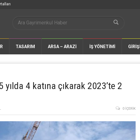
talları
AR
TASARIM
ARSA – ARAZİ
İŞ YÖNETİMİ
GİRİŞ
 5 yılda 4 katına çıkarak 2023’te 2
L
0 İÇERIK