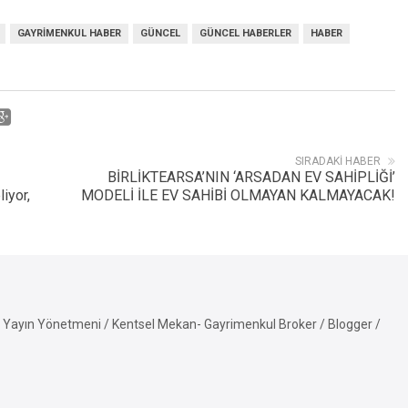
GAYRIMENKUL HABER
GÜNCEL
GÜNCEL HABERLER
HABER
SIRADAKI HABER
BİRLİKTEARSA’NIN ‘ARSADAN EV SAHİPLİĞİ’
iyor,
MODELİ İLE EV SAHİBİ OLMAYAN KALMAYACAK!
Yayın Yönetmeni / Kentsel Mekan- Gayrimenkul Broker / Blogger /