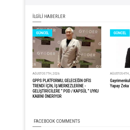
İLGILI HABERLER
GÜNCEL
GÜNCEL
AĞUSTOS 7TH, 2026
AĞUSTOS 4TH,
GPPS PLATFORMU; GELECEĞİN OFİS
Gayrimenkul
TRENDİ İÇİN, İŞ MERKEZLERİNE -
Yapay Zeka 
GELİŞTİRİCİLERE " POD / KAPSÜL " UYKU
KABİNİ ÖNERİYOR
FACEBOOK COMMENTS