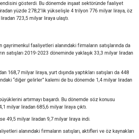
 kendisini gösterdi. Bu dönemde inşaat sektöründe faaliyet
liradan yüzde 278,2’lik yükselişle 4 trilyon 776 milyar liraya, öz
liradan 723,5 milyar liraya ulaştı.
n gayrimenkul faaliyetleri alanındaki firmaların satışlarında da
arın satışları 2019-2023 döneminde yaklaşık 33,3 milyar liradan
adan 168,7 milyar liraya, yurt dışında yaptıkları satışları da 448
altındaki “diğer gelirler” kalemi de bu dönemde 1,4 milyar liradan
f büyüklerini artırmayı başardı. Bu dönemde söz konusu
,1 milyar liradan 685,6 milyar liraya çıktı.
49,5 milyar liradan 9,7 milyar liraya indi.
tleri alanındaki firmaların satışları, aktifleri ve öz kaynakları