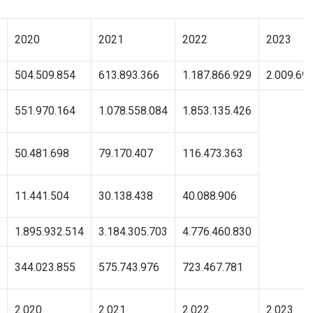
2020
2021
2022
2023
504.509.854
613.893.366
1.187.866.929
2.009.69
551.970.164
1.078.558.084
1.853.135.426
50.481.698
79.170.407
116.473.363
11.441.504
30.138.438
40.088.906
1.895.932.514
3.184.305.703
4.776.460.830
344.023.855
575.743.976
723.467.781
2.020
2.021
2.022
2.023