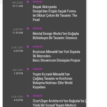
MİMARİ
NIS 22ND
10:11 AM
Başak Akkoyunlu
Design’dan Özgün Saçak Formu
ile Dikkat Çeken Bir Tasarım: The
Pearl
MİMARİ
ŞUB 6TH
11:39 AM
Mental Design Works’ten Doğayla
Bütünleşen Bir Tasarım: Greenox
MİMARİ
OCA 12TH
6:53 PM
Boytorun Mimarlık’tan Yurt Dışında
İlk Mercedes-
Benz Showroom Dönüşüm Projesi
MİMARİ
NIS 16TH
1:29 PM
Yeşim Kozanlı Mimarlık’tan
Çağdaş Tasarım ve Konforun
Buluşma Noktası: Elite World
Kuşadası
MİMARİ
OCA 15TH
4:02 PM
Özer\Ürger Architects’ten Bağcılar’da Çok
Yönlü Bir Sosyal Yaşam Merkezi