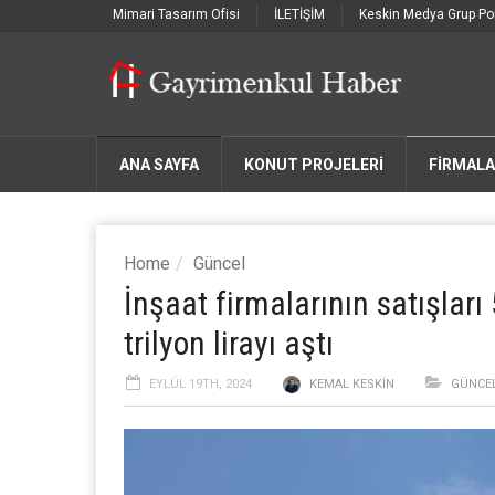
Mimari Tasarım Ofisi
İLETİŞİM
Keskin Medya Grup Por
ANA SAYFA
KONUT PROJELERİ
FIRMAL
Home
Güncel
İnşaat firmalarının satışları
trilyon lirayı aştı
EYLÜL 19TH, 2024
KEMAL KESKIN
GÜNCE