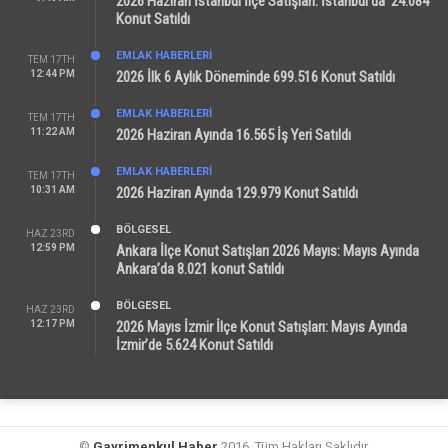
2026 Haziran İstanbul İlçe Satışları: İstanbul’da 24.084
Konut Satıldı
EMLAK HABERLERI
TEM 17TH
12:44 PM
2026 İlk 6 Aylık Döneminde 699.516 Konut Satıldı
EMLAK HABERLERI
TEM 17TH
11:22 AM
2026 Haziran Ayında 16.565 İş Yeri Satıldı
EMLAK HABERLERI
TEM 17TH
10:31 AM
2026 Haziran Ayında 129.979 Konut Satıldı
BÖLGESEL
HAZ 23RD
12:59 PM
Ankara İlçe Konut Satışları 2026 Mayıs: Mayıs Ayında
Ankara’da 8.021 konut Satıldı
BÖLGESEL
HAZ 23RD
12:17 PM
2026 Mayıs İzmir İlçe Konut Satışları: Mayıs Ayında
İzmir’de 5.624 Konut Satıldı
©
Gayrimenkul Haber
2016. Tüm Hakları Saklıdır.