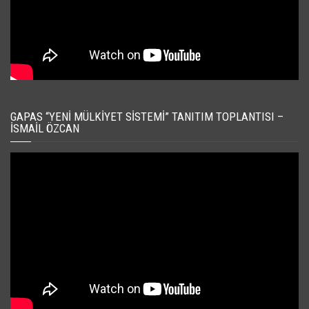
GAPAS “YENI MÜLKIYET SISTEMI” TANITIM TOPLANTISI –
İSMAIL ÖZCAN