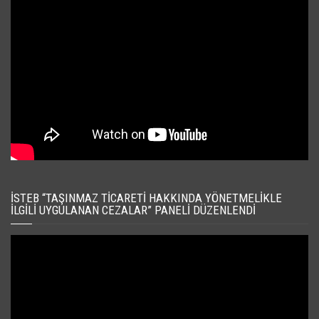
İSTEB “TAŞINMAZ TICARETI HAKKINDA YÖNETMELIKLE
İLGILI UYGULANAN CEZALAR” PANELI DÜZENLENDI