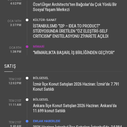
4:02 PM
Özer\Ürger Architects’ten Bağcılar’da Çok Yönlü Bir
Sosyal Yaşam Merkezi
KÜLTÜR-SANAT
OCA 14TH
3:37 PM
İSTANBULSMD “I2P – IDEA TO PRODUCT”
STÜDYOSUNDA ÜRETİLEN “ÖZ ELEŞTİRİ-SELF
CRITICISM” ENSTELASYONU ZİYARETE AÇILDI
MİMARİ
OCA 9TH
1:38 PM
“MİMARLIKTA BAŞARI, İŞ BİRLİĞİNDEN GEÇİYOR”
SATIŞ
BÖLGESEL
TEM 21ST
12:02 PM
İzmir İlçe Konut Satışları 2026 Haziran: İzmir’de 7.791
Konut Satıldı
BÖLGESEL
TEM 21ST
11:11 AM
Ankara İlçe Konut Satışları 2026 Haziran: Ankara’da
11.699 konut Satıldı
EMLAK HABERLERI
TEM 21ST
9:40 AM