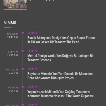
MIMARI
MİMARİ
NIS 22ND
10:11 AM
Başak Akkoyunlu Design’dan Özgün Saçak Formu
ile Dikkat Çeken Bir Tasarım: The Pearl
MİMARİ
ŞUB 6TH
11:39 AM
Mental Design Works’ten Doğayla Bütünleşen Bir
Tasarım: Greenox
MİMARİ
OCA 12TH
6:53 PM
Boytorun Mimarlık’tan Yurt Dışında İlk Mercedes-
Benz Showroom Dönüşüm Projesi
MİMARİ
NIS 16TH
1:29 PM
Yeşim Kozanlı Mimarlık’tan Çağdaş Tasarım ve
Konforun Buluşma Noktası: Elite World Kuşadası
MİMARİ
OCA 15TH