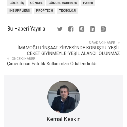
GÜLIZ FIŞ
GÜNCEL
GÜNCEL HABERLER
HABER
INSUPPLIERS
PROPTECH
TEKNOLOJI
Bu Haberi Yayınla
SIRADAKI HABER
İMAMOĞLU ‘İNŞAAT ZİRVESİ’NDE KONUŞTU: YEŞİL
CEKET GİYİNMEYLE ‘YEŞİL ALANCI’ OLUNMAZ
ÖNCEKI HABER
Çimentonun Estetik Kullanımları Ödüllendirildi
Kemal Keskin