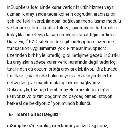
İnSuppliers içerisinde karar vericinin ürün,hizmet veya
uzmanlık arayışında tedarikçilerin doğrudan aracısız bir
şekilde teklif verebilmesini sağlayan mesajlaşma modülü
ve tedarikçi firma kontak bilgisi, işverenlerinde firmaları
kolaylıkla inceleyip karar süreçlerini kısalttığını belirten
Güliz Fiş: “ B2C sitelerindeki gibi inSuppliers üzerinde
transaction uygulamamız yok. Firmalar İnSuppliers
üzerinden birbiriyle istediği gibi iletişime geçebilir.Çünkü
bu arayışlar sadece karar verici tarafında değil tedarikçi
tarafından da çözüm ortağı arayışı olabiliyor. Biz burada
taraflara iş vaadinde bulunmuyoruz, özelleştirilmiş bir
networking ve match-making imkanı sağlıyoruz..
Dolayısıyla, biz hep beraber üyelerimiz ile bir değer
katıyoruz ve bizim değerimize paydaş olmak isteyen
herkesi de bekliyoruz” yorumunda bulundu.
“E-Ticaret Sitesi Değiliz”
inSuppliers
’ın kuruluşunda komisyondan bağımsız,