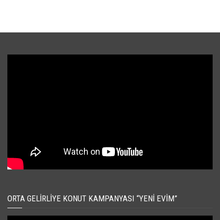
ORTA GELIRLIYE KONUT KAMPANYASI “YENI EVIM”