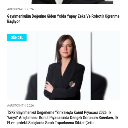
AĞUSTOS 4TH, 2026
Gayrimenkulün Değerine Giden Yolda Yapay Zeka Ve Robotik Öğrenme
Başlıyor
GÜNCEL
AĞUSTOS 4TH, 2026
TSKB Gayrimenkul Değerleme “Bir Bakışta Konut Piyasası 2026 İlk
Yarıyıl” Araştırması: Konut Piyasasında Dengeli Görünüm Sürerken, İlk
El ve İpotekli Satışlarda Sınırlı Toparlanma Dikkat Çekti