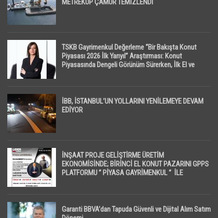
METREKÜP ÇAMUR TEMİZLENDİ
TSKB Gayrimenkul Değerleme “Bir Bakışta Konut
Piyasası 2026 İlk Yarıyıl” Araştırması: Konut
Piyasasında Dengeli Görünüm Sürerken, İlk El ve
İpotekli Satışlarda Sınırlı Toparlanma Dikkat Çekti
İBB, İSTANBUL’UN YOLLARINI YENİLEMEYE DEVAM
EDİYOR
İNŞAAT PROJE GELİŞTİRME ÜRETİM
EKONOMİSİNDE; BİRİNCİ EL KONUT PAZARINI GPPS
PLATFORMU ” PİYASA GAYRİMENKUL ” İLE
EKRANLARA TAŞIYACAK
Garanti BBVA’dan Tapuda Güvenli ve Dijital Alım Satım