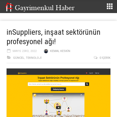
inSuppliers, inşaat sektörünün
profesyonel ağı!
MAYIS 23RD, 2022
KEMAL KESKIN
GÜNCEL
,
TEKNOLOJİ
0 İÇERIK