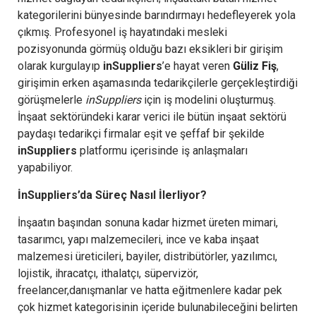
kategorilerini bünyesinde barındırmayı hedefleyerek yola
çıkmış. Profesyonel iş hayatındaki mesleki
pozisyonunda görmüş olduğu bazı eksikleri bir girişim
olarak kurgulayıp
inSuppliers
’e hayat veren
Güliz Fiş
,
girişimin erken aşamasında tedarikçilerle gerçekleştirdiği
görüşmelerle
inSuppliers
için iş modelini oluşturmuş.
İnşaat sektöründeki karar verici ile bütün inşaat sektörü
paydaşı tedarikçi firmalar eşit ve şeffaf bir şekilde
inSuppliers
platformu içerisinde iş anlaşmaları
yapabiliyor.
İnSuppliers’da Süreç Nasıl İlerliyor?
İnşaatın başından sonuna kadar hizmet üreten mimari,
tasarımcı, yapı malzemecileri, ince ve kaba inşaat
malzemesi üreticileri, bayiler, distribütörler, yazılımcı,
lojistik, ihracatçı, ithalatçı, süpervizör,
freelancer,danışmanlar ve hatta eğitmenlere kadar pek
çok hizmet kategorisinin içeride bulunabileceğini belirten