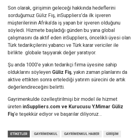
Son olarak, girişimin geleceği hakkında hedeflerini
sorduğumuz Güliz Fiş, inSuppliers’da ilk işveren
müşterilerinin Afrika’da iş yapan bir işveren olduğunu
söyledi. Hizmete başladığı günden bu yana global
çalışmasını da aktif eden inSuppliers, öncelikli üyesi olan
Türk tedarikçilerini yabancı ve Türk karar vericiler ile
birlikte globale taşıyarak değer yaratıyor.
Şu anda 1000’e yakın tedarikçi firma üyesine sahip
olduklarını söyleyen
Güliz Fiş
, yakın zaman planlarını da
aktive ettikten sonra ertelediği yatırım sürecini de artık
değerlendireceğini belirtti.
Gayrimenkulde özelleştirilmişi bir model ile hizmet
üreten
inSuppliers.com ve Kurucusu Y.Mimar Güliz
Fiş
’e teşekkür ediyor ve başarılar diliyoruz…
ETIKETLER
GAYRIMENKUL
GAYRIMENKUL HABER
GIRIŞIM