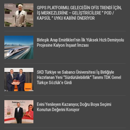
GPPS PLATFORMU; GELECEĞİN OFİS TRENDİ İÇİN,
İŞ MERKEZLERİNE – GELİŞTİRİCİLERE ” POD /
KAPSÜL ” UYKU KABİNİ ÖNERİYOR
Birleşik Arap Emirlikleri’nin İlk Yüksek Hızlı Demiryolu
Projesine Kalyon İnşaat İmzası
SKD Türkiye ve Sabancı Üniversitesi İş Birliğiyle
Hazırlanan Yeni “Sürdürülebilirlik” Tanımı TDK Genel
Türkçe Sözlük’e Girdi
Evini Yenileyen Kazanıyor, Doğru Boya Seçimi
Konutun Değerini Koruyor