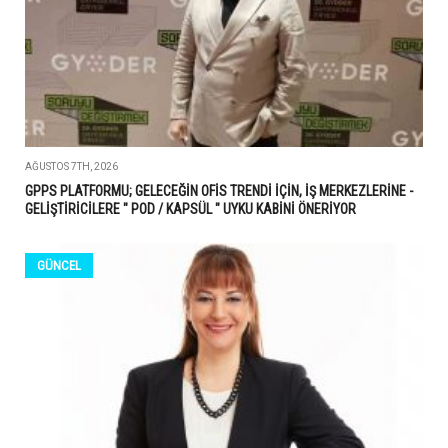
AĞUSTOS 7TH, 2026
GPPS PLATFORMU; GELECEĞİN OFİS TRENDİ İÇİN, İŞ MERKEZLERİNE -
GELİŞTİRİCİLERE " POD / KAPSÜL " UYKU KABİNİ ÖNERİYOR
GÜNCEL