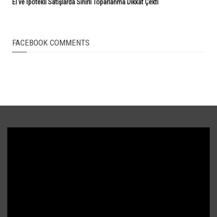
El ve İpotekli Satışlarda Sınırlı Toparlanma Dikkat Çekti
FACEBOOK COMMENTS