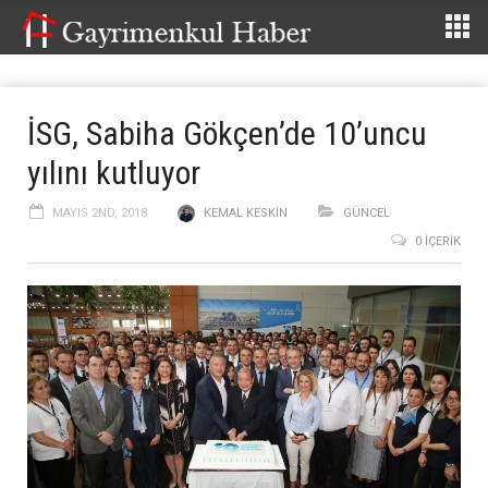
İSG, Sabiha Gökçen’de 10’uncu
yılını kutluyor
MAYIS 2ND, 2018
KEMAL KESKIN
GÜNCEL
0 İÇERIK