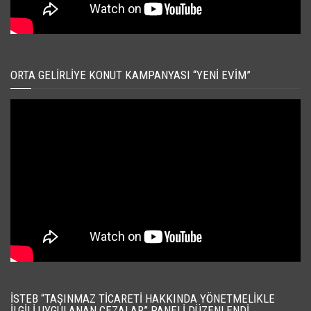
ORTA GELIRLIYE KONUT KAMPANYASI “YENI EVIM”
İSTEB “TAŞINMAZ TICARETI HAKKINDA YÖNETMELIKLE
İLGILI UYGULANAN CEZALAR” PANELI DÜZENLENDI