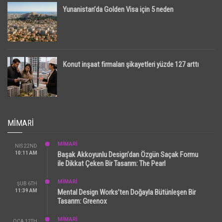
Yunanistan’da Golden Visa için 5 neden
Konut inşaat firmaları şikayetleri yüzde 127 arttı
MIMARI
MİMARİ
NIS 22ND
10:11 AM
Başak Akkoyunlu Design’dan Özgün Saçak Formu
ile Dikkat Çeken Bir Tasarım: The Pearl
MİMARİ
ŞUB 6TH
11:39 AM
Mental Design Works’ten Doğayla Bütünleşen Bir
Tasarım: Greenox
MİMARİ
OCA 12TH