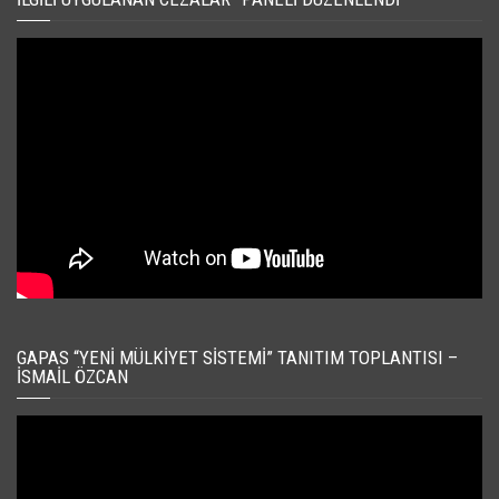
GAPAS “YENI MÜLKIYET SISTEMI” TANITIM TOPLANTISI –
İSMAIL ÖZCAN