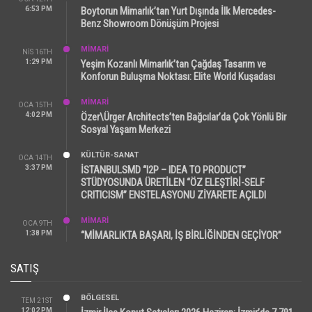
6:53 PM
Boytorun Mimarlık’tan Yurt Dışında İlk Mercedes-
Benz Showroom Dönüşüm Projesi
MİMARİ
NIS 16TH
1:29 PM
Yeşim Kozanlı Mimarlık’tan Çağdaş Tasarım ve
Konforun Buluşma Noktası: Elite World Kuşadası
MİMARİ
OCA 15TH
4:02 PM
Özer\Ürger Architects’ten Bağcılar’da Çok Yönlü Bir
Sosyal Yaşam Merkezi
KÜLTÜR-SANAT
OCA 14TH
3:37 PM
İSTANBULSMD “I2P – IDEA TO PRODUCT”
STÜDYOSUNDA ÜRETİLEN “ÖZ ELEŞTİRİ-SELF
CRITICISM” ENSTELASYONU ZİYARETE AÇILDI
MİMARİ
OCA 9TH
1:38 PM
“MİMARLIKTA BAŞARI, İŞ BİRLİĞİNDEN GEÇİYOR”
SATIŞ
BÖLGESEL
TEM 21ST
12:02 PM