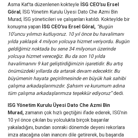
Asma Kat’ta düzenlenen kokteyle
İSG CEO’su Ersel
Göral
, İSG Yönetim Kurulu Üyesi Dato Che Azmi Bin
Murad, İSG yöneticileri ve çalışanları katıldı. Kokteylde bir
konuşma yapan
İSG CEO’su Ersel Göral,
“Bugün
10’uncu yılımızı kutluyoruz. 10 yıl önce bu havalimanı
yılda yaklaşık 4 milyon yolcuya hizmet veriyordu. Bugün
geldiğimiz noktada bu sene 34 milyonun üzerinde
yolcuya hizmet vereceğiz. Bu da son 10 yılda
havalimanını 9 kat geliştirdiğimizin işaretidir. Bu artış
önümüzdeki yıllarda da artarak devam edecektir. Bu
büyümenin hayata geçirilmesinde en büyük hak sahibi
çalışma arkadaşlarımızdır. Şahsım ve kurumum adına
tüm çalışma arkadaşlarımıza teşekkür ediyoruz”
dedi.
ISG Yönetim Kurulu Üyesi Dato Che Azmi Bin
Murad,
zamanın çok hızlı geçtiğini ifade ederek, ISG’nin
10 yıl önce çıkılan bu yolculukta birçok başarılar
yakaladığını, bundan sonraki dönemde deyeni rekorlara
imza atacağına olan inancını dile getirerek, bu başarıda