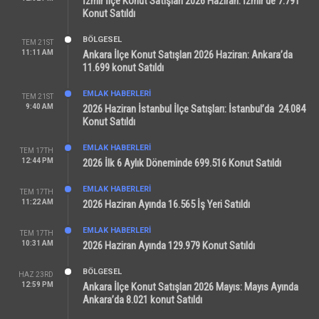
İzmir İlçe Konut Satışları 2026 Haziran: İzmir’de 7.791
Konut Satıldı
BÖLGESEL
TEM 21ST
11:11 AM
Ankara İlçe Konut Satışları 2026 Haziran: Ankara’da
11.699 konut Satıldı
EMLAK HABERLERI
TEM 21ST
9:40 AM
2026 Haziran İstanbul İlçe Satışları: İstanbul’da 24.084
Konut Satıldı
EMLAK HABERLERI
TEM 17TH
12:44 PM
2026 İlk 6 Aylık Döneminde 699.516 Konut Satıldı
EMLAK HABERLERI
TEM 17TH
11:22 AM
2026 Haziran Ayında 16.565 İş Yeri Satıldı
EMLAK HABERLERI
TEM 17TH
10:31 AM
2026 Haziran Ayında 129.979 Konut Satıldı
BÖLGESEL
HAZ 23RD
12:59 PM
Ankara İlçe Konut Satışları 2026 Mayıs: Mayıs Ayında
Ankara’da 8.021 konut Satıldı