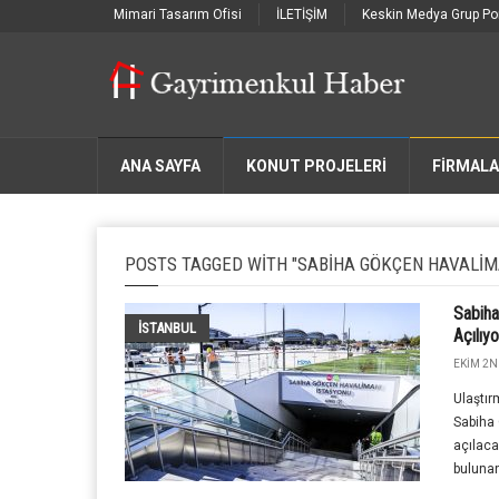
Mimari Tasarım Ofisi
İLETİŞİM
Keskin Medya Grup Por
ANA SAYFA
KONUT PROJELERİ
FIRMAL
POSTS TAGGED WITH "SABIHA GÖKÇEN HAVALIM
Sabiha
İSTANBUL
Açılıyo
EKIM 2ND
Ulaştır
Sabiha 
açılaca
bulunan