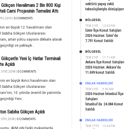
sektörü yapay zekâ
 Gökçen Havalimanı 2 Bin 800 Kişi
teknolojileriyle dönüşüyor
teli Cami Projesinin Temelini Attı
TH, 2019 |
0 COMMENTS
BÖLGESEL
TEM 21ST
12:02 PM
nın en büyük 12. havalimanı olan
İzmir İlçe Konut Satışları
l Sabiha Gökçen Uluslararası
2026 Haziran: İzmir’de
anı, artan yolcu sayısını dikkate alarak
7.791 Konut Satıldı
geçirdiği ve yaklaşık...
BÖLGESEL
 Gökçen'in Yeni İç Hatlar Terminali
TEM 21ST
11:11 AM
Ankara İlçe Konut Satışları
e Açıldı
2026 Haziran: Ankara’da
31ST, 2018 |
0 COMMENTS
11.699 konut Satıldı
'nin en büyük ikinci havalimanı olan
EMLAK HABERLERI
l Sabiha Gökçen Uluslararası
TEM 21ST
9:40 AM
anı'nın, 10. yılında önemli bir yatırımla
2026 Haziran İstanbul İlçe
geçirdiği Yeni...
Satışları:
İstanbul’da 24.084 Konut
Satıldı
ton Sabiha Gökçen Açıldı
5TH, 2018 |
0 COMMENTS
EMLAK HABERLERI
TEM 17TH
12:44 PM
yumu, AVM gibi farklı mekanlarda