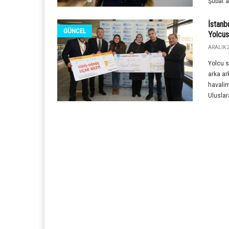
Şubat a
İstanb
GÜNCEL
Yolcus
ARALIK 2
Yolcu s
arka ar
havalim
Uluslara