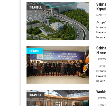
Sabiha
İSTANBUL
Kapasi
MART 12
Avrupa'
İstanbu
Havalim
hayata 
Sabiha
GÜNCEL
Hizmet
TEMMUZ 
Türkiye
İstanbu
Havalim
hayata 
Workin
İSTANBUL
TEMMUZ 
TT Stad