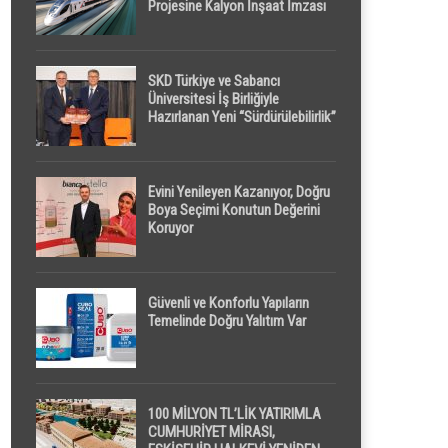
Projesine Kalyon İnşaat İmzası
SKD Türkiye ve Sabancı
Üniversitesi İş Birliğiyle
Hazırlanan Yeni “Sürdürülebilirlik”
Tanımı TDK Genel Türkçe
Sözlük’e Girdi
Evini Yenileyen Kazanıyor, Doğru
Boya Seçimi Konutun Değerini
Koruyor
Güvenli ve Konforlu Yapıların
Temelinde Doğru Yalıtım Var
100 MİLYON TL’LİK YATIRIMLA
CUMHURİYET MİRASI,