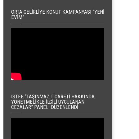
ORTA GELIRLIYE KONUT KAMPANYASI “YENI
EVIM”
İSTEB “TAŞINMAZ TICARETI HAKKINDA
YÖNETMELIKLE İLGILI UYGULANAN
CEZALAR” PANELI DÜZENLENDI