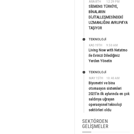
ARA 8TH
12:29 PM
SİEMENS TÜRKİYE,
BİNALARIN
DİJİTALLEŞMESİNDEKİ
UZMANLIĞINI AVRUPA’YA
TAŞIYOR
TEKNOLOJİ
KAS 19TH
9:50 AM
Living Now with Netatmo
ile Evinizi Dilediğiniz
Yerden Yönetin
TEKNOLOJİ
MAY 15TH
10:40 AM
Biyometri ve bina
otomasyon sistemleri
2025’in ilk aylarında en çok
saldırıya uğrayan
operasyonel teknoloji
sektörleri oldu
SEKTÖRDEN
GELIŞMELER