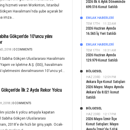
2026 İlk 6 Aylık Döneminde
ng hizmeti veren Workinton, İstanbul
699.516 Konut Satıldı
Gökçen Havalimanı'nda şube açarak bir
ha imza...
EMLAK HABERLERI
TEM 17TH
11:22 AM
2026 Haziran Ayında
16.565 İş Yeri Satıldı
abiha Gökçen'de 10'uncu yılını
or
EMLAK HABERLERI
D, 2018 |
0 COMMENTS
TEM 17TH
10:31 AM
2026 Haziran Ayında
l Sabiha Gökçen Uluslararası Havalimanı
129.979 Konut Satıldı
 Yapım ve İşletme A.Ş. (İSG), havalimanı
l işletmesini devralmasının 10'uncu yıl...
BÖLGESEL
HAZ 23RD
12:59 PM
Ankara İlçe Konut Satışları
2026 Mayıs: Mayıs Ayında
 Gökçen'de İlk 2 Ayda Rekor Yolcu
Ankara’da 8.021 konut
Satıldı
H, 2018 |
0 COMMENTS
BÖLGESEL
lını yüzde 6 yolcu artışıyla kapatan
HAZ 23RD
12:17 PM
l Sabiha Gökçen Uluslararası
2026 Mayıs İzmir İlçe
Konut Satışları: Mayıs
anı, 2018'e de hızlı bir giriş yaptı. Ocak-
Ayında İzmir’de 5.624