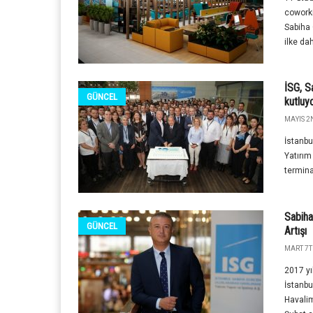
coworki
Sabiha 
ilke da
İSG, S
GÜNCEL
kutluy
MAYIS 2N
İstanbu
Yatırım
termina
Sabiha
GÜNCEL
Artışı
MART 7T
2017 yı
İstanbu
Havalim