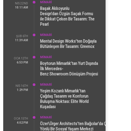
MİMARİ
NIS 22ND
10:11 AM
Başak Akkoyunlu
Design’dan Özgün Saçak Formu
ile Dikkat Çeken Bir Tasarım: The
Pearl
MİMARİ
ŞUB 6TH
11:39 AM
Mental Design Works’ten Doğayla
Bütünleşen Bir Tasarım: Greenox
MİMARİ
OCA 12TH
6:53 PM
Boytorun Mimarlık’tan Yurt Dışında
İlk Mercedes-
Benz Showroom Dönüşüm Projesi
MİMARİ
NIS 16TH
1:29 PM
Yeşim Kozanlı Mimarlık’tan
Çağdaş Tasarım ve Konforun
Buluşma Noktası: Elite World
Kuşadası
MİMARİ
OCA 15TH
4:02 PM
Özer\Ürger Architects’ten Bağcılar’da Çok
Yönlü Bir Sosyal Yaşam Merkezi