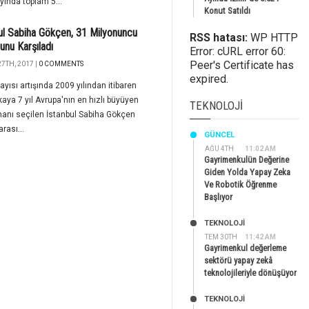
yında toplam 5...
Konut Satıldı
ul Sabiha Gökçen, 31 Milyonuncu
RSS hatası:
WP HTTP
unu Karşıladı
Error: cURL error 60:
Peer's Certificate has
7TH, 2017 |
0 COMMENTS
expired.
ayısı artışında 2009 yılından itibaren
kaya 7 yıl Avrupa'nın en hızlı büyüyen
TEKNOLOJI
anı seçilen İstanbul Sabiha Gökçen
rası...
GÜNCEL
AĞU 4TH
11:02 AM
Gayrimenkulün Değerine
Giden Yolda Yapay Zeka
Ve Robotik Öğrenme
Başlıyor
TEKNOLOJİ
TEM 30TH
11:42 AM
Gayrimenkul değerleme
sektörü yapay zekâ
teknolojileriyle dönüşüyor
TEKNOLOJİ