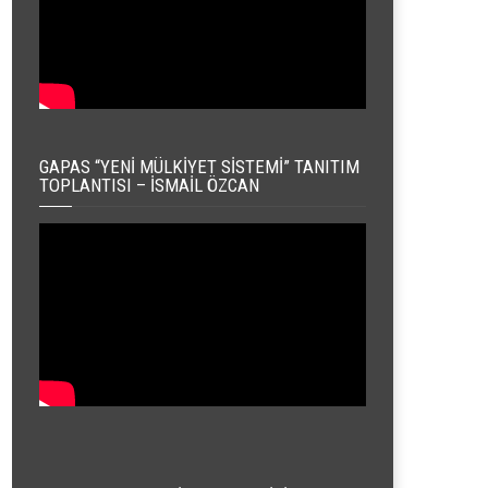
GAPAS “YENI MÜLKIYET SISTEMI” TANITIM
TOPLANTISI – İSMAIL ÖZCAN