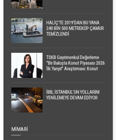
HALİÇ’TE 2019’DAN BU YANA
240 BİN 500 METREKÜP ÇAMUR
TEMİZLENDİ
TSKB Gayrimenkul Değerleme
“Bir Bakışta Konut Piyasası 2026
İlk Yarıyıl” Araştırması: Konut
Piyasasında Dengeli Görünüm
Sürerken, İlk El ve İpotekli
Satışlarda Sınırlı Toparlanma
Dikkat Çekti
İBB, İSTANBUL’UN YOLLARINI
YENİLEMEYE DEVAM EDİYOR
MIMARI