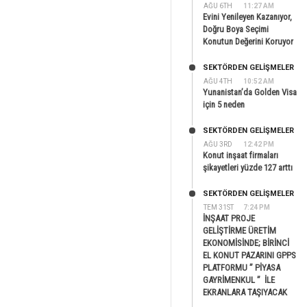
AĞU 6TH
11:27 AM
Evini Yenileyen Kazanıyor,
Doğru Boya Seçimi
Konutun Değerini Koruyor
SEKTÖRDEN GELIŞMELER
AĞU 4TH
10:52 AM
Yunanistan’da Golden Visa
için 5 neden
SEKTÖRDEN GELIŞMELER
AĞU 3RD
12:42 PM
Konut inşaat firmaları
şikayetleri yüzde 127 arttı
SEKTÖRDEN GELIŞMELER
TEM 31ST
7:24 PM
İNŞAAT PROJE
GELİŞTİRME ÜRETİM
EKONOMİSİNDE; BİRİNCİ
EL KONUT PAZARINI GPPS
PLATFORMU ” PİYASA
GAYRİMENKUL ” İLE
EKRANLARA TAŞIYACAK