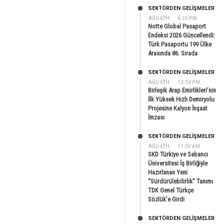
SEKTÖRDEN GELIŞMELER
AĞU 6TH
6:15 PM
Notte Global Pasaport
Endeksi 2026 Güncellendi:
Türk Pasaportu 199 Ülke
Arasında 86. Sırada
SEKTÖRDEN GELIŞMELER
AĞU 6TH
12:34 PM
Birleşik Arap Emirlikleri’nin
İlk Yüksek Hızlı Demiryolu
Projesine Kalyon İnşaat
İmzası
SEKTÖRDEN GELIŞMELER
AĞU 6TH
11:30 AM
SKD Türkiye ve Sabancı
Üniversitesi İş Birliğiyle
Hazırlanan Yeni
“Sürdürülebilirlik” Tanımı
TDK Genel Türkçe
Sözlük’e Girdi
SEKTÖRDEN GELIŞMELER