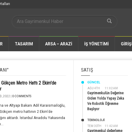
talları
AR
TASARIM
ARSA – ARAZİ
İŞ YÖNETİMİ
GİRİŞ
ANI"
SATIŞ
 Gökçen Metro Hattı 2 Ekim'de
GÜNCEL
r
AĞU 4TH
11:02 AM
Gayrimenkulün Değerine
, 2022 |
0 COMMENTS
Giden Yolda Yapay Zeka
Ve Robotik Öğrenme
ma ve Altyapı Bakanı Adil Karaismailoğlu,
Başlıyor
Gökçen metro hattının 2 Ekim'de
ğını aktardı. İstanbul Anadolu Yakasında
TEKNOLOJİ
...
TEM 30TH
11:42 AM
Gayrimenkul değerleme