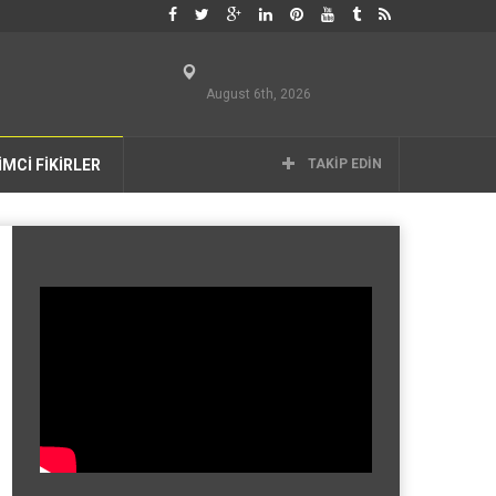
August 6th, 2026
İMCİ FİKİRLER
TAKIP EDIN