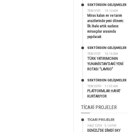
SEKTÖRDEN GELIŞMELER
TEM 31ST
10:12 AM
Miras kalan ev ve tarım
arazilerinde yeni dönem:
İlk ihale artık sadece
mirasçılar arasında
yapılacak
SEKTÖRDEN GELIŞMELER
TEM 31ST
10:10 AM
TÜRK YATIRIMCININ
YUNANİSTAN’DAKİ YENİ
ROTASI “LAVRIO”
SEKTÖRDEN GELIŞMELER
TEM 30TH
11:03 AM
PLATFORMLAR HAYAT
KURTARIYOR
TICARI PROJELER
TİCARİ PROJELER
HAZ 12TH
5:14 PM
DENİZLİ’DE ŞİMDİ SKY