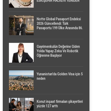
ESKİŞEHİR HALKEVİ YENİDEN
HAYAT BULUYOR
Notte Global Pasaport Endeksi
2026 Güncellendi: Türk
Pasaportu 199 Ülke Arasında 86.
Sırada
Gayrimenkulün Değerine Giden
Yolda Yapay Zeka Ve Robotik
Öğrenme Başlıyor
Yunanistan’da Golden Visa için 5
neden
Konut inşaat firmaları şikayetleri
yüzde 127 arttı