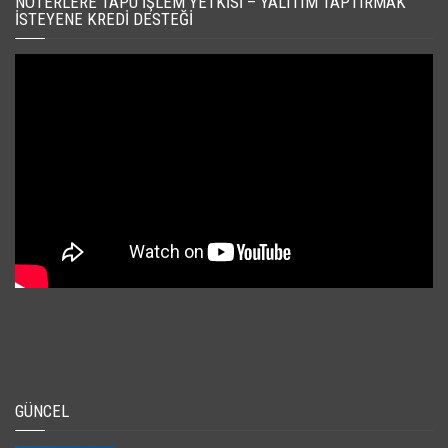
NOTERLERE TAPU İŞLEM YETKISI – YALITIM TAPTIRMAK
İSTEYENE KREDI DESTEĞI
GÜNCEL