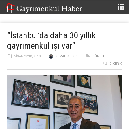
“İstanbul’da daha 30 yıllık
gayrimenkul işi var”
NISAN 22ND, 2018
KEMAL KESKIN
GÜNCEL
0 İÇERIK