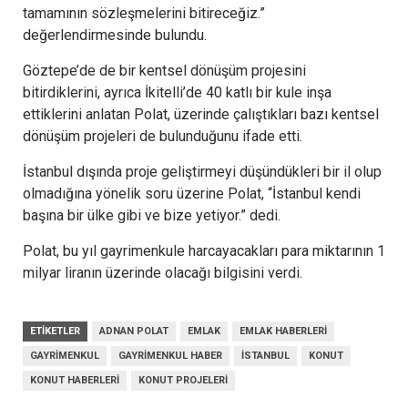
tamamının sözleşmelerini bitireceğiz.”
değerlendirmesinde bulundu.
Göztepe’de de bir kentsel dönüşüm projesini
bitirdiklerini, ayrıca İkitelli’de 40 katlı bir kule inşa
ettiklerini anlatan Polat, üzerinde çalıştıkları bazı kentsel
dönüşüm projeleri de bulunduğunu ifade etti.
İstanbul dışında proje geliştirmeyi düşündükleri bir il olup
olmadığına yönelik soru üzerine Polat, “İstanbul kendi
başına bir ülke gibi ve bize yetiyor.” dedi.
Polat, bu yıl gayrimenkule harcayacakları para miktarının 1
milyar liranın üzerinde olacağı bilgisini verdi.
ETIKETLER
ADNAN POLAT
EMLAK
EMLAK HABERLERI
GAYRIMENKUL
GAYRIMENKUL HABER
İSTANBUL
KONUT
KONUT HABERLERI
KONUT PROJELERI