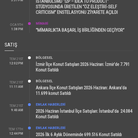
3:37 PM
İSTANBULSMD “I2P – IDEA TO PRODUCT”
STÜDYOSUNDA ÜRETİLEN “ÖZ ELEŞTİRİ-SELF
CRITICISM” ENSTELASYONU ZİYARETE AÇILDI
MİMARİ
OCA 9TH
1:38 PM
“MİMARLIKTA BAŞARI, İŞ BİRLİĞİNDEN GEÇİYOR”
SATIŞ
BÖLGESEL
TEM 21ST
12:02 PM
İzmir İlçe Konut Satışları 2026 Haziran: İzmir’de 7.791
Konut Satıldı
BÖLGESEL
TEM 21ST
11:11 AM
Ankara İlçe Konut Satışları 2026 Haziran: Ankara’da
11.699 konut Satıldı
EMLAK HABERLERI
TEM 21ST
9:40 AM
2026 Haziran İstanbul İlçe Satışları: İstanbul’da 24.084
Konut Satıldı
EMLAK HABERLERI
TEM 17TH
12:44 PM
2026 İlk 6 Aylık Döneminde 699.516 Konut Satıldı