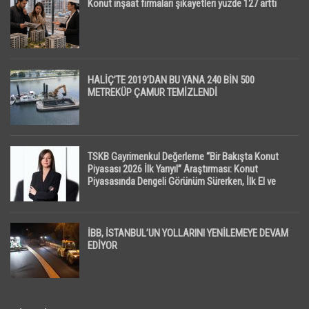
Konut inşaat firmaları şikayetleri yüzde 127 arttı
HALİÇ’TE 2019’DAN BU YANA 240 BİN 500
METREKÜP ÇAMUR TEMİZLENDİ
TSKB Gayrimenkul Değerleme “Bir Bakışta Konut
Piyasası 2026 İlk Yarıyıl” Araştırması: Konut
Piyasasında Dengeli Görünüm Sürerken, İlk El ve
İpotekli Satışlarda Sınırlı Toparlanma Dikkat Çekti
İBB, İSTANBUL’UN YOLLARINI YENİLEMEYE DEVAM
EDİYOR