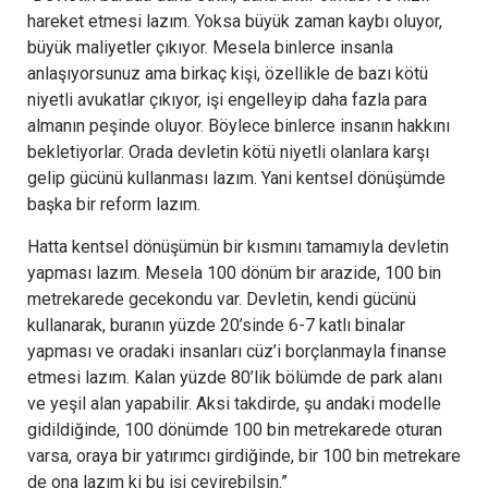
hareket etmesi lazım. Yoksa büyük zaman kaybı oluyor,
büyük maliyetler çıkıyor. Mesela binlerce insanla
anlaşıyorsunuz ama birkaç kişi, özellikle de bazı kötü
niyetli avukatlar çıkıyor, işi engelleyip daha fazla para
almanın peşinde oluyor. Böylece binlerce insanın hakkını
bekletiyorlar. Orada devletin kötü niyetli olanlara karşı
gelip gücünü kullanması lazım. Yani kentsel dönüşümde
başka bir reform lazım.
Hatta kentsel dönüşümün bir kısmını tamamıyla devletin
yapması lazım. Mesela 100 dönüm bir arazide, 100 bin
metrekarede gecekondu var. Devletin, kendi gücünü
kullanarak, buranın yüzde 20’sinde 6-7 katlı binalar
yapması ve oradaki insanları cüz’i borçlanmayla finanse
etmesi lazım. Kalan yüzde 80’lik bölümde de park alanı
ve yeşil alan yapabilir. Aksi takdirde, şu andaki modelle
gidildiğinde, 100 dönümde 100 bin metrekarede oturan
varsa, oraya bir yatırımcı girdiğinde, bir 100 bin metrekare
de ona lazım ki bu işi çevirebilsin.”