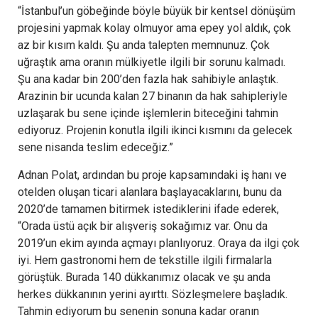
“İstanbul’un göbeğinde böyle büyük bir kentsel dönüşüm
projesini yapmak kolay olmuyor ama epey yol aldık, çok
az bir kısım kaldı. Şu anda talepten memnunuz. Çok
uğraştık ama oranın mülkiyetle ilgili bir sorunu kalmadı.
Şu ana kadar bin 200’den fazla hak sahibiyle anlaştık.
Arazinin bir ucunda kalan 27 binanın da hak sahipleriyle
uzlaşarak bu sene içinde işlemlerin biteceğini tahmin
ediyoruz. Projenin konutla ilgili ikinci kısmını da gelecek
sene nisanda teslim edeceğiz.”
Adnan Polat, ardından bu proje kapsamındaki iş hanı ve
otelden oluşan ticari alanlara başlayacaklarını, bunu da
2020’de tamamen bitirmek istediklerini ifade ederek,
“Orada üstü açık bir alışveriş sokağımız var. Onu da
2019’un ekim ayında açmayı planlıyoruz. Oraya da ilgi çok
iyi. Hem gastronomi hem de tekstille ilgili firmalarla
görüştük. Burada 140 dükkanımız olacak ve şu anda
herkes dükkanının yerini ayırttı. Sözleşmelere başladık.
Tahmin ediyorum bu senenin sonuna kadar oranın