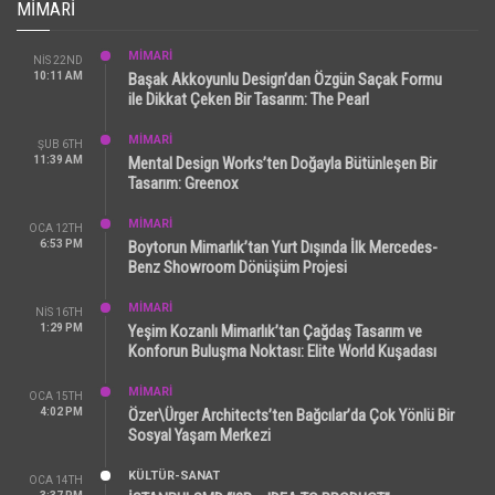
MIMARI
MİMARİ
NIS 22ND
10:11 AM
Başak Akkoyunlu Design’dan Özgün Saçak Formu
ile Dikkat Çeken Bir Tasarım: The Pearl
MİMARİ
ŞUB 6TH
11:39 AM
Mental Design Works’ten Doğayla Bütünleşen Bir
Tasarım: Greenox
MİMARİ
OCA 12TH
6:53 PM
Boytorun Mimarlık’tan Yurt Dışında İlk Mercedes-
Benz Showroom Dönüşüm Projesi
MİMARİ
NIS 16TH
1:29 PM
Yeşim Kozanlı Mimarlık’tan Çağdaş Tasarım ve
Konforun Buluşma Noktası: Elite World Kuşadası
MİMARİ
OCA 15TH
4:02 PM
Özer\Ürger Architects’ten Bağcılar’da Çok Yönlü Bir
Sosyal Yaşam Merkezi
KÜLTÜR-SANAT
OCA 14TH