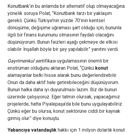
Konutbank
‘ın bu anlamda bir alternatif olup olmayacağına
yönelik soruya Polat, “Konutbank tarzı bir yaklaşım
gerekli. Çünkü Türkiye’nin yüzde 70’inin kentsel
dönüşüme, değişime uğraması şart olduğu için, bununla
ilgili bir finans kurumunu olmasının faydalı olacağını
düşünüyorum. Bunun faizleri aşağı çekmeye de etkisi
olabilir. İnşallah böyle bir şey yapılabilir.” yanıtını verdi.
Gayrimenkul sertifikası
uygulamasının önemli bir
enstrüman olduğunu aktaran Polat, “Çünkü
konut
alamayanlar belki hisse alarak bunu değerlendirebilir.
Onun da daha aktif hale getirebileceğini düşünüyorum.
Bunun halka daha iyi duyurulması lazım. Biz de bunun
üzerinde çalışıyoruz. Eğer tatmin olursak, yapacağımız
projelerde, hatta Piyalepaşa’da bile bunu uygulayabiliriz.
Çünkü eğer bu olursa, konut sektörüne ciddi bir kaynak
girmiş olur.” diye konuştu.
Yabancıya vatandaşlık
hakkı için 1 milyon dolarlık konut