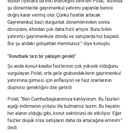
Bunun fiyatlara da etki edeceğini belirten Polat, “Aslında
şu dönemlerde gayrimenkul yatırımı yapanlar bence
doğru karar vermiş olur. Çünkü fiyatlar artacak.
Gayrimenkul
, bazı durgunluk dönemlerinden sonra
dövizden, altından çok daha hızlı artıyor. Bunu bilen
yatırımcı gayrimenkule döndü ve satışlarda hız başladı.
Biz şu andaki gidişattan memnunuz.” diye konuştu.
“Konutbank tarzı bir yaklaşım gerekli”
Şu anda
konut kredisi
faizlerinin çok yüksek olduğunu
vurgulayan Polat, orta gelir grubundakilerin gayrimenkul
yatırımına girmesi için enflasyon ve faiz oranlarının
düşmesi gerektiğini dile getirdi.
Polat, “Ben Cumhurbaşkanımıza katılıyorum. Bu faizleri
aşağı indirmenin yolunu illa bulmamız lazım. Bu hayatın
her alanın olduğu gibi, konut sektörünü de etkiliyor. Eğer
faizler düşük olsa satışların daha da artacağına eminim.”
dedi.