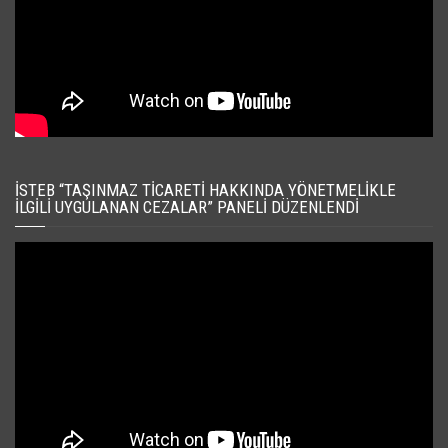
İSTEB “TAŞINMAZ TICARETI HAKKINDA YÖNETMELIKLE
İLGILI UYGULANAN CEZALAR” PANELI DÜZENLENDI