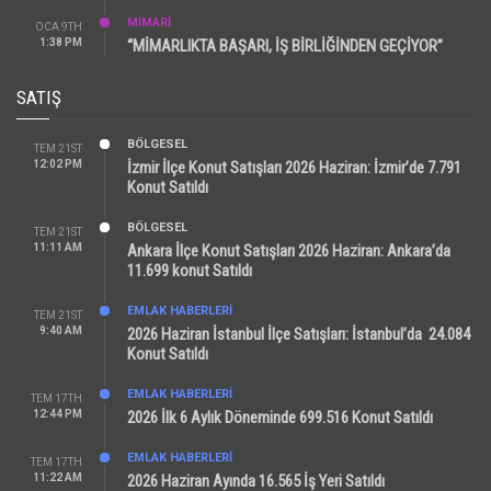
MİMARİ
OCA 9TH
1:38 PM
“MİMARLIKTA BAŞARI, İŞ BİRLİĞİNDEN GEÇİYOR”
SATIŞ
BÖLGESEL
TEM 21ST
12:02 PM
İzmir İlçe Konut Satışları 2026 Haziran: İzmir’de 7.791
Konut Satıldı
BÖLGESEL
TEM 21ST
11:11 AM
Ankara İlçe Konut Satışları 2026 Haziran: Ankara’da
11.699 konut Satıldı
EMLAK HABERLERI
TEM 21ST
9:40 AM
2026 Haziran İstanbul İlçe Satışları: İstanbul’da 24.084
Konut Satıldı
EMLAK HABERLERI
TEM 17TH
12:44 PM
2026 İlk 6 Aylık Döneminde 699.516 Konut Satıldı
EMLAK HABERLERI
TEM 17TH
11:22 AM
2026 Haziran Ayında 16.565 İş Yeri Satıldı