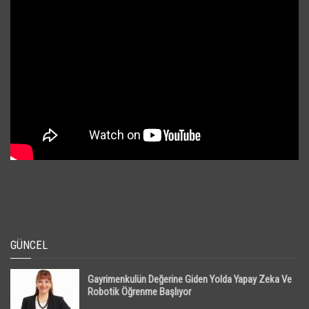
GÜNCEL
Gayrimenkulün Değerine Giden Yolda Yapay Zeka Ve
Robotik Öğrenme Başlıyor