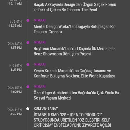
10:11 AM
Başak Akkoyunlu Design’dan Özgün Saçak Formu
ile Dikkat Çeken Bir Tasarım: The Pearl
MİMARİ
ŞUB 6TH
11:39 AM
Mental Design Works’ten Doğayla Bütünleşen Bir
Tasarım: Greenox
MİMARİ
OCA 12TH
6:53 PM
Boytorun Mimarlık’tan Yurt Dışında İlk Mercedes-
Benz Showroom Dönüşüm Projesi
MİMARİ
NIS 16TH
1:29 PM
Yeşim Kozanlı Mimarlık’tan Çağdaş Tasarım ve
Konforun Buluşma Noktası: Elite World Kuşadası
MİMARİ
OCA 15TH
4:02 PM
Özer\Ürger Architects’ten Bağcılar’da Çok Yönlü Bir
Sosyal Yaşam Merkezi
KÜLTÜR-SANAT
OCA 14TH
3:37 PM
İSTANBULSMD “I2P – IDEA TO PRODUCT”
STÜDYOSUNDA ÜRETİLEN “ÖZ ELEŞTİRİ-SELF
CRITICISM” ENSTELASYONU ZİYARETE AÇILDI