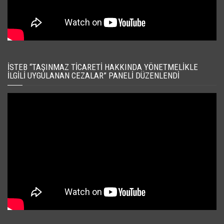
İSTEB “TAŞINMAZ TICARETI HAKKINDA YÖNETMELIKLE
İLGILI UYGULANAN CEZALAR” PANELI DÜZENLENDI