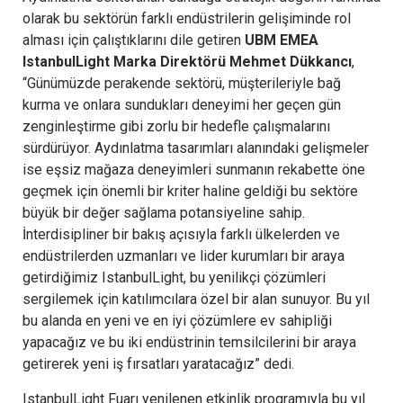
olarak bu sektörün farklı endüstrilerin gelişiminde rol
alması için çalıştıklarını dile getiren
UBM EMEA
IstanbulLight Marka Direktörü Mehmet Dükkancı
,
“Günümüzde perakende sektörü, müşterileriyle bağ
kurma ve onlara sundukları deneyimi her geçen gün
zenginleştirme gibi zorlu bir hedefle çalışmalarını
sürdürüyor. Aydınlatma tasarımları alanındaki gelişmeler
ise eşsiz mağaza deneyimleri sunmanın rekabette öne
geçmek için önemli bir kriter haline geldiği bu sektöre
büyük bir değer sağlama potansiyeline sahip.
İnterdisipliner bir bakış açısıyla farklı ülkelerden ve
endüstrilerden uzmanları ve lider kurumları bir araya
getirdiğimiz IstanbulLight, bu yenilikçi çözümleri
sergilemek için katılımcılara özel bir alan sunuyor. Bu yıl
bu alanda en yeni ve en iyi çözümlere ev sahipliği
yapacağız ve bu iki endüstrinin temsilcilerini bir araya
getirerek yeni iş fırsatları yaratacağız” dedi.
IstanbulLight Fuarı yenilenen etkinlik programıyla bu yıl