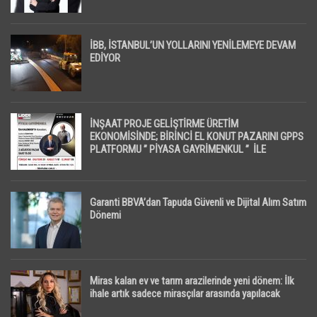
İpotekli Satışlarda Sınırlı Toparlanma Dikkat Çekti
İBB, İSTANBUL’UN YOLLARINI YENİLEMEYE DEVAM
EDİYOR
İNŞAAT PROJE GELİŞTİRME ÜRETİM
EKONOMİSİNDE; BİRİNCİ EL KONUT PAZARINI GPPS
PLATFORMU ” PİYASA GAYRİMENKUL ” İLE
EKRANLARA TAŞIYACAK
Garanti BBVA’dan Tapuda Güvenli ve Dijital Alım Satım
Dönemi
Miras kalan ev ve tarım arazilerinde yeni dönem: İlk
ihale artık sadece mirasçılar arasında yapılacak