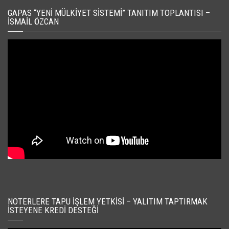
GAPAS “YENI MÜLKIYET SISTEMI” TANITIM TOPLANTISI –
İSMAIL ÖZCAN
NOTERLERE TAPU İŞLEM YETKISI – YALITIM TAPTIRMAK
İSTEYENE KREDI DESTEĞI