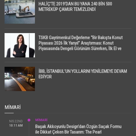
HALİÇ’TE 2019’DAN BU YANA 240 BİN 500
METREKÜP ÇAMUR TEMİZLENDİ
TSKB Gayrimenkul Değerleme “Bir Bakışta Konut
Piyasası 2026 İlk Yarıyıl” Araştırması: Konut
Piyasasında Dengeli Görünüm Sürerken, İlk El ve
İpotekli Satışlarda Sınırlı Toparlanma Dikkat Çekti
İBB, İSTANBUL’UN YOLLARINI YENİLEMEYE DEVAM
EDİYOR
MIMARI
MİMARİ
NIS 22ND
10:11 AM
Başak Akkoyunlu Design’dan Özgün Saçak Formu
ile Dikkat Çeken Bir Tasarım: The Pearl