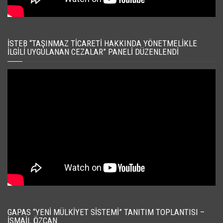
İSTEB “TAŞINMAZ TICARETI HAKKINDA YÖNETMELIKLE
İLGILI UYGULANAN CEZALAR” PANELI DÜZENLENDI
GAPAS “YENI MÜLKIYET SISTEMI” TANITIM TOPLANTISI –
İSMAIL ÖZCAN