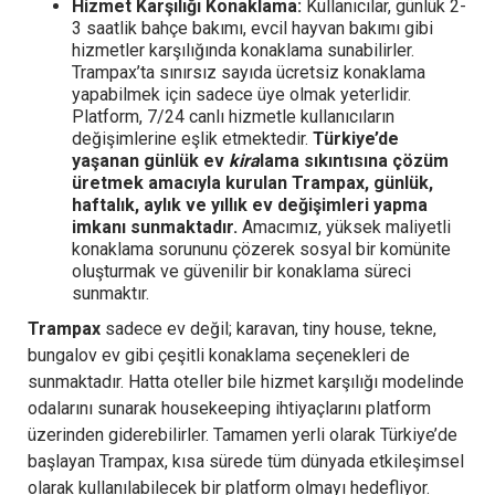
Hizmet Karşılığı Konaklama:
Kullanıcılar, günlük 2-
3 saatlik bahçe bakımı, evcil hayvan bakımı gibi
hizmetler karşılığında konaklama sunabilirler.
Trampax’ta sınırsız sayıda ücretsiz konaklama
yapabilmek için sadece üye olmak yeterlidir.
Platform, 7/24 canlı hizmetle kullanıcıların
değişimlerine eşlik etmektedir.
Türkiye’de
yaşanan günlük ev
kira
lama sıkıntısına çözüm
üretmek amacıyla kurulan Trampax, günlük,
haftalık, aylık ve yıllık ev değişimleri yapma
imkanı sunmaktadır.
Amacımız, yüksek maliyetli
konaklama sorununu çözerek sosyal bir komünite
oluşturmak ve güvenilir bir konaklama süreci
sunmaktır.
Trampax
sadece ev değil; karavan, tiny house, tekne,
bungalov ev gibi çeşitli konaklama seçenekleri de
sunmaktadır. Hatta oteller bile hizmet karşılığı modelinde
odalarını sunarak housekeeping ihtiyaçlarını platform
üzerinden giderebilirler. Tamamen yerli olarak Türkiye’de
başlayan Trampax, kısa sürede tüm dünyada etkileşimsel
olarak kullanılabilecek bir platform olmayı hedefliyor.