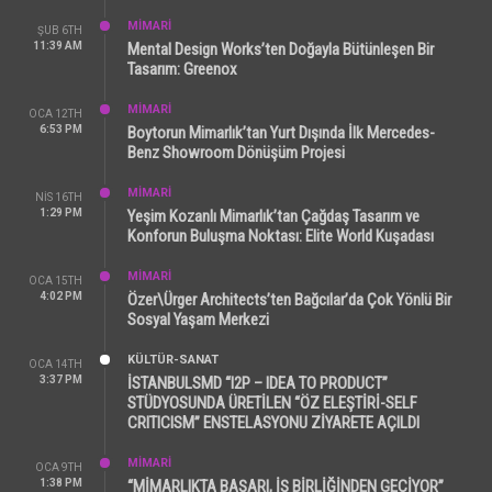
MİMARİ
ŞUB 6TH
11:39 AM
Mental Design Works’ten Doğayla Bütünleşen Bir
Tasarım: Greenox
MİMARİ
OCA 12TH
6:53 PM
Boytorun Mimarlık’tan Yurt Dışında İlk Mercedes-
Benz Showroom Dönüşüm Projesi
MİMARİ
NIS 16TH
1:29 PM
Yeşim Kozanlı Mimarlık’tan Çağdaş Tasarım ve
Konforun Buluşma Noktası: Elite World Kuşadası
MİMARİ
OCA 15TH
4:02 PM
Özer\Ürger Architects’ten Bağcılar’da Çok Yönlü Bir
Sosyal Yaşam Merkezi
KÜLTÜR-SANAT
OCA 14TH
3:37 PM
İSTANBULSMD “I2P – IDEA TO PRODUCT”
STÜDYOSUNDA ÜRETİLEN “ÖZ ELEŞTİRİ-SELF
CRITICISM” ENSTELASYONU ZİYARETE AÇILDI
MİMARİ
OCA 9TH
1:38 PM
“MİMARLIKTA BAŞARI, İŞ BİRLİĞİNDEN GEÇİYOR”