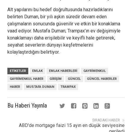
Alt yapılarını bu hedef doğrultusunda hazırladıklarını
belirten Duman, bir yılı aşkın süredir devam eden
çalışmaların sonucunda güvenilir ve etkin bir konaklama
vaad ediyor. Mustafa Duman; Trampax’ın ev değişimiyle
konaklamayı daha erişilebilir ve keyifli hale getirerek,
seyahat severlerin dünyayı keşfetmelerini
kolaylaştırdığını belirtiyor.
ETIKETLER
EMLAK
EMLAK HABERLERI
GAYRIMENKUL
GAYRIMENKUL HABER
GIRIŞIM
GÜNCEL
GÜNCEL HABERLER
HABER
MUSTAFA DUMAN
TRAMPAX
Bu Haberi Yayınla
SIRADAKI HABER
ABD'de mortgage faizi 15 ayın en düşük seviyesine
geriledi