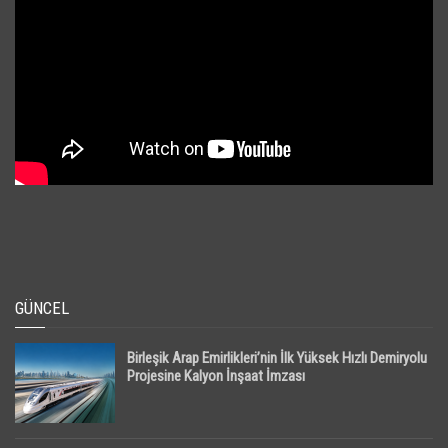
GÜNCEL
Birleşik Arap Emirlikleri’nin İlk Yüksek Hızlı Demiryolu
Projesine Kalyon İnşaat İmzası