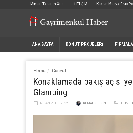
Mimari Tasarım Ofisi
İLETİŞİM
Keskin Medya Grup Por
ANA SAYFA
KONUT PROJELERİ
FIRMAL
Home
Güncel
Konaklamada bakış açısı yeni
Glamping
NISAN 26TH, 2022
KEMAL KESKIN
GÜNCE