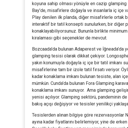
koyuna sahip olması yönüyle en cazip glamping a
Bay’de, misafirlere doğayla ve insanlarla iç içe v
Play denilen ilk planda, diğer misafirlerle ortak 
interaktif bir tatil konsepti sunulurken; bir diğe
konaklayabiliyorsunuz. Bununla birlikte minimum
kiralaması gibi seçenekler de mevcut.
Bozcaada’da bulunan Adaperest ve İğneada’da ye
glamping tesisi olarak dikkat çekiyor. Longosphe
yakın konumuyla doğayla iç içe bir tatil imkanı su
misafirlerine tam bir izole tatil fırsatı veriyor. 
kadar konaklama imkanı bulunan tesiste, alan iç
mümkün. Cunda’da bulunan Fora Glamping karava
konaklama imkanı sunuyor. Ama glamping gelişim
yenisi açılıyor. Glamping sektörü, pandeminin de 
bakış açışı değişiyor ve tesisler yenilikçi yaklaşı
Tesislerden alınan bilgiye göre rezervasyonlar N
ayına kadar fiyatlarını belirlemiyor, yine de erk