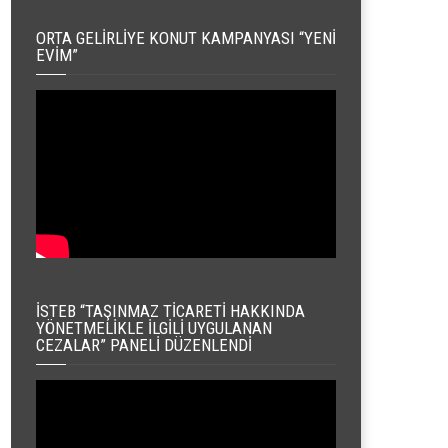
ORTA GELIRLIYE KONUT KAMPANYASI “YENI
EVIM”
İSTEB “TAŞINMAZ TICARETI HAKKINDA
YÖNETMELIKLE İLGILI UYGULANAN
CEZALAR” PANELI DÜZENLENDI