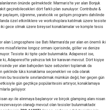
lanlarının önünde gelmektedir. Marmaris’te yer alan Bonjuk
akit geçirebilecekleri dört farklı plan sunuluyor: Contribute &
bir paylaşım, öğrenme, yaratıcılık ve gelişim programı dahilinde
r planda özel etkinliklere ve workshoplara katılmak üzere tesiste
 iki gece olmak üzere bireysel konaklamalar ve komple tesis
r alan Longosphere ise Batı Marmara’da yer alan en önemli iki
re misafirlerine longoz ormanı içerisinde, göller ve denize
nuyor. Tesiste iki tipte çadır bulunmakta. Adaperest ise,
Öyle ki, Adaperest’te yalnızca tek bir karavan mevcut. Dört kişiye
erisinde yer alan bahçeden taze sebzeleri toplamak da
n şeklinde lüks konaklama seçenekleri ve oda olarak
ini bu tesislerle sınırlandırmak mümkün değil, her geçen gün
etkisiyle gün geçtikçe popülaritesini artırıyor, konaklamaya
mlarla gelişiyor.
isan ayı ile alınmaya başlanıyor ve birçok glamping alanı nisan
en rezervasyon olanağı mevcut olan tesisler bulunmaktadır.