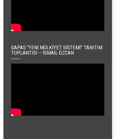
GAPAS “YENI MÜLKIYET SISTEMI” TANITIM
TOPLANTISI – İSMAIL ÖZCAN