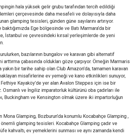
ingin hala yüksek gelir grubu tarafından tercih edildiği
emleri çerçevesinde daha mesafeli ve dolayısıyla daha
unan glamping tesisleri, günden güne sayılarını artırıyor.
ne baktığımızda Ege bölgesinde ve Batı Marmara’da bir
e, İstanbul ve çevresindeki kırsal yerleşimlerde de yeni
n.
ulurken, bazılarının bungalov ve karavan gibi alternatif
ini arttırma çabasında oldukları göze çarpıyor. Örneğin Marmaris
a yakın bir tarihe sahip olan Club Amazon’da, tamamen karavan
naklayan misafirlerine ev yemeği ve kano etkinlikleri sunuyor,
 Fethiye Kayaköy’de yer alan Avalon Steppes için ise bir
Osmanlı ve İngiliz imparatorluk kültürünü oba çadırları ile
kapı, Buckingham ve Kensington olmak üzere iki impartorluğun
alan Mona Glamping, Bozburun’da konumlu Kocabahçe Glamping ,
 önemli glamping tesisleri. Kocabahçe Glamping çadır ve
büfe kahvaltı, ev yemeklerini sunması ve aynı zamanda kendi