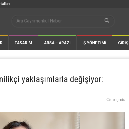
talları
AR
TASARIM
ARSA – ARAZİ
İŞ YÖNETİMİ
GİRİŞ
likçi yaklaşımlarla değişiyor:
L
0 İÇERIK