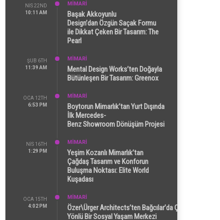
MİMARİ
NIS 22ND
10:11 AM
Başak Akkoyunlu
Design’dan Özgün Saçak Formu
ile Dikkat Çeken Bir Tasarım: The
Pearl
MİMARİ
ŞUB 6TH
11:39 AM
Mental Design Works’ten Doğayla
Bütünleşen Bir Tasarım: Greenox
MİMARİ
OCA 12TH
6:53 PM
Boytorun Mimarlık’tan Yurt Dışında
İlk Mercedes-
Benz Showroom Dönüşüm Projesi
MİMARİ
NIS 16TH
1:29 PM
Yeşim Kozanlı Mimarlık’tan
Çağdaş Tasarım ve Konforun
Buluşma Noktası: Elite World
Kuşadası
MİMARİ
OCA 15TH
4:02 PM
Özer\Ürger Architects’ten Bağcılar’da Çok
Yönlü Bir Sosyal Yaşam Merkezi